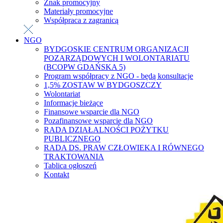
Znak promocyjny
Materiały promocyjne
Współpraca z zagranicą
NGO
BYDGOSKIE CENTRUM ORGANIZACJI
POZARZĄDOWYCH I WOLONTARIATU
(BCOPW GDAŃSKA 5)
Program współpracy z NGO - będą konsultacje
1,5% ZOSTAW W BYDGOSZCZY
Wolontariat
Informacje bieżące
Finansowe wsparcie dla NGO
Pozafinansowe wsparcie dla NGO
RADA DZIAŁALNOŚCI POŻYTKU
PUBLICZNEGO
RADA DS. PRAW CZŁOWIEKA I RÓWNEGO
TRAKTOWANIA
Tablica ogłoszeń
Kontakt