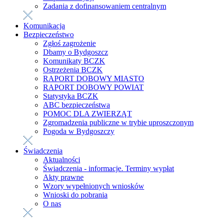
Zadania z dofinansowaniem centralnym
Komunikacja
Bezpieczeństwo
Zgłoś zagrożenie
Dbamy o Bydgoszcz
Komunikaty BCZK
Ostrzeżenia BCZK
RAPORT DOBOWY MIASTO
RAPORT DOBOWY POWIAT
Statystyka BCZK
ABC bezpieczeństwa
POMOC DLA ZWIERZĄT
Zgromadzenia publiczne w trybie uproszczonym
Pogoda w Bydgoszczy
Świadczenia
Aktualności
Świadczenia - informacje. Terminy wypłat
Akty prawne
Wzory wypełnionych wniosków
Wnioski do pobrania
O nas