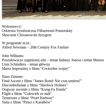
Wykonawcy:
Orkiestra Symfoniczna Filharmonii Pomorskiej
Sławomir Chrzanowski dyrygent
W programie m.in.:
Alfred Newman – 20th Century Fox Fanfare
John Williams:
Poszukiwacze zaginionej arki – temat Indiany Jonesa i temat Marion
Lista Schindlera – temat główny
Marsz Imperialny z filmu “Gwiezdne wojny”
Hans Zimmer:
Final Ascent z filmu “James Bond: Nie czas umierać”
Discombobulate z filmu “Sherlock Holmes”
Oogway ascends z filmu “Kung-Fu Panda”
Flight z filmu “Człowiek ze stali”
Tennessee z filmu “Pearl Harbour”
Suita z filmu “Piraci z Karaibów”