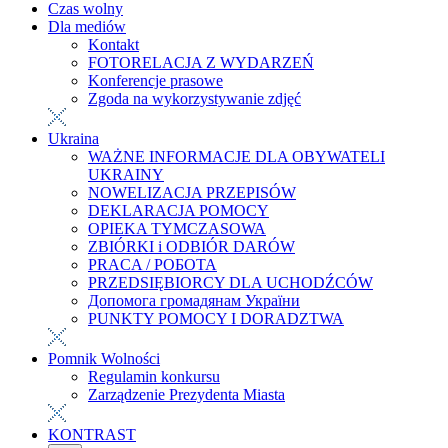
Czas wolny
Dla mediów
Kontakt
FOTORELACJA Z WYDARZEŃ
Konferencje prasowe
Zgoda na wykorzystywanie zdjęć
Ukraina
WAŻNE INFORMACJE DLA OBYWATELI
UKRAINY
NOWELIZACJA PRZEPISÓW
DEKLARACJA POMOCY
OPIEKA TYMCZASOWA
ZBIÓRKI i ODBIÓR DARÓW
PRACA / РОБОТА
PRZEDSIĘBIORCY DLA UCHODŹCÓW
Допомога громадянам України
PUNKTY POMOCY I DORADZTWA
Pomnik Wolności
Regulamin konkursu
Zarządzenie Prezydenta Miasta
KONTRAST