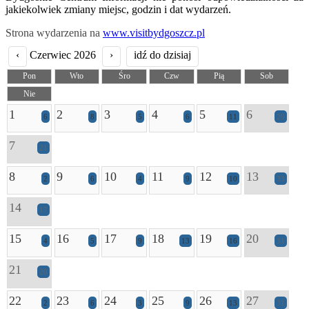
jakiekolwiek zmiany miejsc, godzin i dat wydarzeń.
Strona wydarzenia na
www.visitbydgoszcz.pl
‹
Czerwiec 2026
›
idź do dzisiaj
Pon
Wto
Śro
Czw
Pią
Sob
Nie
1
2
3
4
5
6
6
8
5
6
11
29
7
21
8
9
10
11
12
13
2
6
4
9
10
33
14
17
15
16
17
18
19
20
4
5
9
13
16
31
21
20
22
23
24
25
26
27
2
6
3
9
13
31