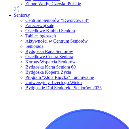
Zimne Wody–Czersko Polskie
Seniorzy
Centrum Seniorów "Dworcowa 3"
Zarezerwuj salę
Osiedlowe Klubiki Seniora
Tablica ogłoszeń
Aktywności w Centrum Seniorów
Seniorada
Bydgoska Rada Seniorów
Osiedlowe Centra Seniora
Korpus Wsparcia Seniorów
Bydgoska Karta Seniora 60+
Bydgoska Koperta Życia
Program "Złota Rączka" - archiwalne
Uniwersytety Trzeciego Wieku
Bydgoskie Dni Seniorek i Seniorów 2025