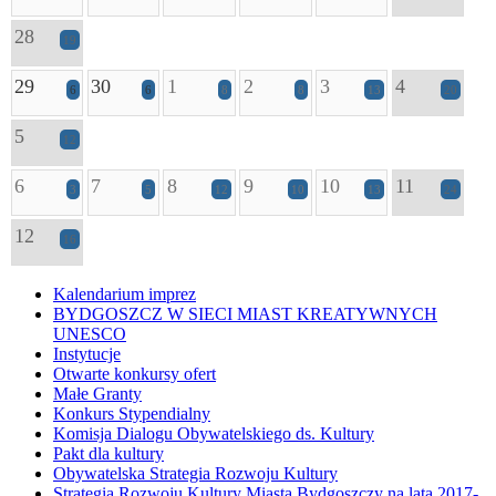
28
19
29
30
1
2
3
4
6
6
8
8
13
20
5
12
6
7
8
9
10
11
3
5
12
10
13
24
12
16
Kalendarium imprez
BYDGOSZCZ W SIECI MIAST KREATYWNYCH
UNESCO
Instytucje
Otwarte konkursy ofert
Małe Granty
Konkurs Stypendialny
Komisja Dialogu Obywatelskiego ds. Kultury
Pakt dla kultury
Obywatelska Strategia Rozwoju Kultury
Strategia Rozwoju Kultury Miasta Bydgoszczy na lata 2017-