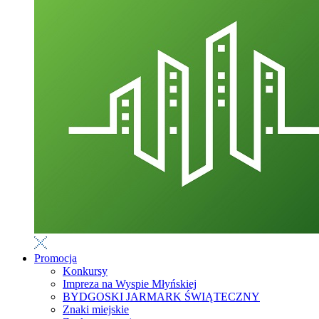
Promocja
Konkursy
Impreza na Wyspie Młyńskiej
BYDGOSKI JARMARK ŚWIĄTECZNY
Znaki miejskie