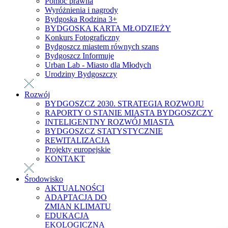
Pomoc prawna
Wyróżnienia i nagrody
Bydgoska Rodzina 3+
BYDGOSKA KARTA MŁODZIEŻY
Konkurs Fotograficzny
Bydgoszcz miastem równych szans
Bydgoszcz Informuje
Urban Lab - Miasto dla Młodych
Urodziny Bydgoszczy
Rozwój
BYDGOSZCZ 2030. STRATEGIA ROZWOJU
RAPORTY O STANIE MIASTA BYDGOSZCZY
INTELIGENTNY ROZWÓJ MIASTA
BYDGOSZCZ STATYSTYCZNIE
REWITALIZACJA
Projekty europejskie
KONTAKT
Środowisko
AKTUALNOŚCI
ADAPTACJA DO
ZMIAN KLIMATU
EDUKACJA
EKOLOGICZNA