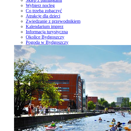
Sklep z pamiątkami
Wybierz nocleg
Co trzeba zobaczyć
Atrakcje dla dzieci
Zwiedzanie z przewodnikiem
Kalendarium imprez
Informacja turystyczna
Okolice Bydgoszczy
Pogoda w Bydgoszczy