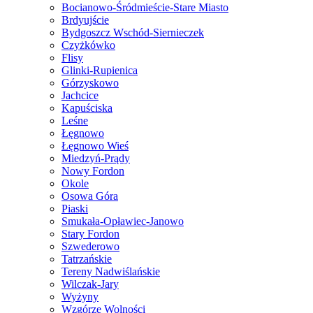
Bocianowo-Śródmieście-Stare Miasto
Brdyujście
Bydgoszcz Wschód-Siernieczek
Czyżkówko
Flisy
Glinki-Rupienica
Górzyskowo
Jachcice
Kapuściska
Leśne
Łęgnowo
Łęgnowo Wieś
Miedzyń-Prądy
Nowy Fordon
Okole
Osowa Góra
Piaski
Smukała-Opławiec-Janowo
Stary Fordon
Szwederowo
Tatrzańskie
Tereny Nadwiślańskie
Wilczak-Jary
Wyżyny
Wzgórze Wolności