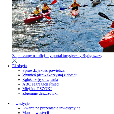
Zapraszamy na oficjalny portal turystyczny Bydgoszczy
Ekologia
Sprawdź jakość powietrza
Wymień piec - skorzystaj z dotacji
Zgłoś akcję sprzątania
ABC segregacji śmieci
Miejskie PSZOKI
Zbieranie deszczówki
Inwestycje
Kwartalne prezentacje inwestycyjne
Mapa inwestycji