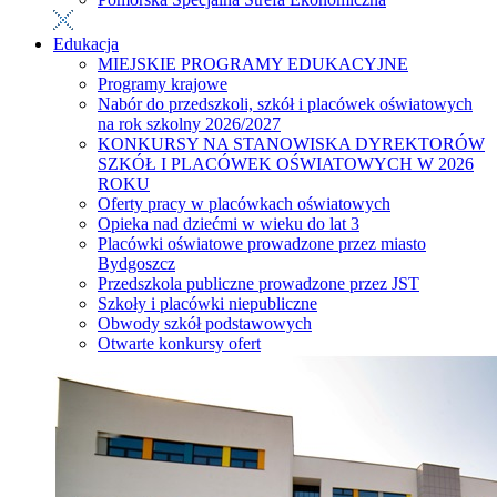
Edukacja
MIEJSKIE PROGRAMY EDUKACYJNE
Programy krajowe
Nabór do przedszkoli, szkół i placówek oświatowych
na rok szkolny 2026/2027
KONKURSY NA STANOWISKA DYREKTORÓW
SZKÓŁ I PLACÓWEK OŚWIATOWYCH W 2026
ROKU
Oferty pracy w placówkach oświatowych
Opieka nad dziećmi w wieku do lat 3
Placówki oświatowe prowadzone przez miasto
Bydgoszcz
Przedszkola publiczne prowadzone przez JST
Szkoły i placówki niepubliczne
Obwody szkół podstawowych
Otwarte konkursy ofert