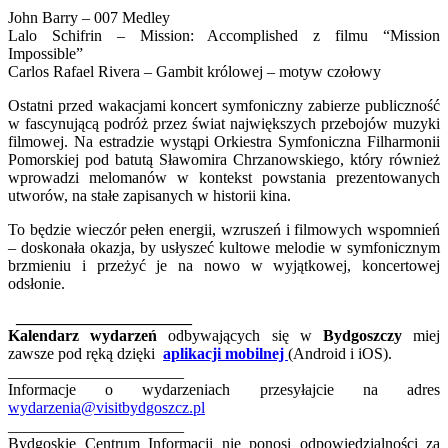
John Barry – 007 Medley
Lalo Schifrin – Mission: Accomplished z filmu “Mission
Impossible”
Carlos Rafael Rivera – Gambit królowej – motyw czołowy
Ostatni przed wakacjami koncert symfoniczny zabierze publiczność
w fascynującą podróż przez świat największych przebojów muzyki
filmowej. Na estradzie wystąpi Orkiestra Symfoniczna Filharmonii
Pomorskiej pod batutą Sławomira Chrzanowskiego, który również
wprowadzi melomanów w kontekst powstania prezentowanych
utworów, na stałe zapisanych w historii kina.
To będzie wieczór pełen energii, wzruszeń i filmowych wspomnień
– doskonała okazja, by usłyszeć kultowe melodie w symfonicznym
brzmieniu i przeżyć je na nowo w wyjątkowej, koncertowej
odsłonie.
______________________
Kalendarz wydarzeń
odbywających się w
Bydgoszczy
miej
zawsze pod ręką dzięki
aplikacji mobilnej
(Android i iOS).
______________________
Informacje o wydarzeniach przesyłajcie na adres
wydarzenia@visitbydgoszcz.pl
______________________
Bydgoskie Centrum Informacji nie ponosi odpowiedzialności za