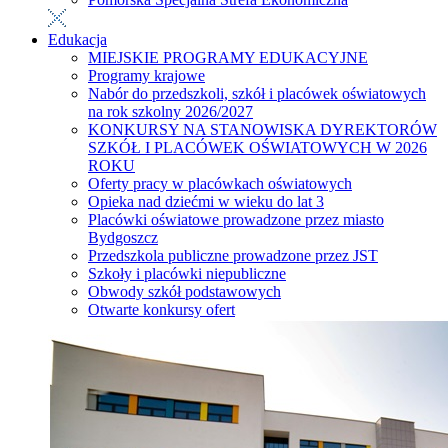
Edukacja
MIEJSKIE PROGRAMY EDUKACYJNE
Programy krajowe
Nabór do przedszkoli, szkół i placówek oświatowych
na rok szkolny 2026/2027
KONKURSY NA STANOWISKA DYREKTORÓW
SZKÓŁ I PLACÓWEK OŚWIATOWYCH W 2026
ROKU
Oferty pracy w placówkach oświatowych
Opieka nad dziećmi w wieku do lat 3
Placówki oświatowe prowadzone przez miasto
Bydgoszcz
Przedszkola publiczne prowadzone przez JST
Szkoły i placówki niepubliczne
Obwody szkół podstawowych
Otwarte konkursy ofert