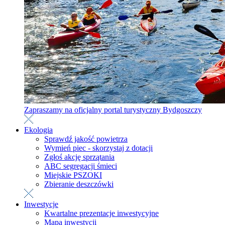
Zapraszamy na oficjalny portal turystyczny Bydgoszczy
Ekologia
Sprawdź jakość powietrza
Wymień piec - skorzystaj z dotacji
Zgłoś akcję sprzątania
ABC segregacji śmieci
Miejskie PSZOKI
Zbieranie deszczówki
Inwestycje
Kwartalne prezentacje inwestycyjne
Mapa inwestycji