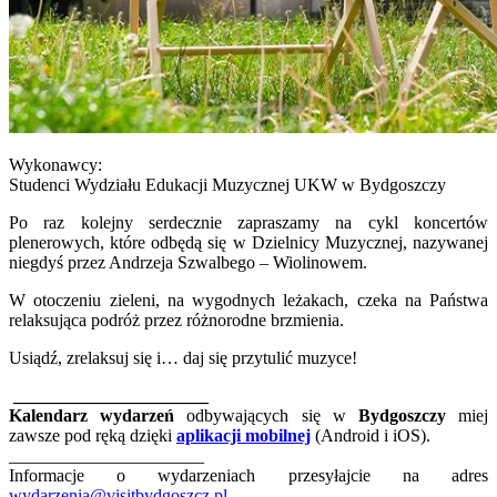
Wykonawcy:
Studenci Wydziału Edukacji Muzycznej UKW w Bydgoszczy
Po raz kolejny serdecznie zapraszamy na cykl koncertów
plenerowych, które odbędą się w Dzielnicy Muzycznej, nazywanej
niegdyś przez Andrzeja Szwalbego – Wiolinowem.
W otoczeniu zieleni, na wygodnych leżakach, czeka na Państwa
relaksująca podróż przez różnorodne brzmienia.
Usiądź, zrelaksuj się i… daj się przytulić muzyce!
______________________
Kalendarz wydarzeń
odbywających się w
Bydgoszczy
miej
zawsze pod ręką dzięki
aplikacji mobilnej
(Android i iOS).
______________________
Informacje o wydarzeniach przesyłajcie na adres
wydarzenia@visitbydgoszcz.pl