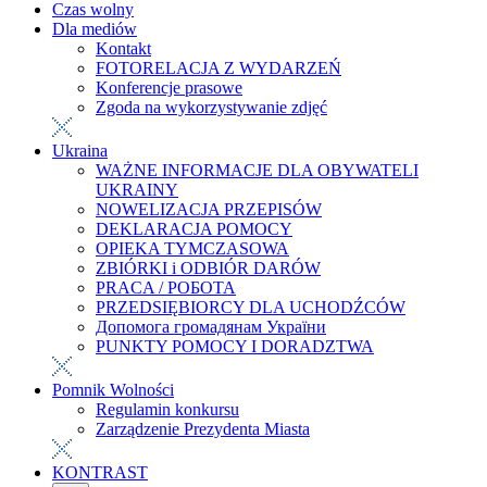
Czas wolny
Dla mediów
Kontakt
FOTORELACJA Z WYDARZEŃ
Konferencje prasowe
Zgoda na wykorzystywanie zdjęć
Ukraina
WAŻNE INFORMACJE DLA OBYWATELI
UKRAINY
NOWELIZACJA PRZEPISÓW
DEKLARACJA POMOCY
OPIEKA TYMCZASOWA
ZBIÓRKI i ODBIÓR DARÓW
PRACA / РОБОТА
PRZEDSIĘBIORCY DLA UCHODŹCÓW
Допомога громадянам України
PUNKTY POMOCY I DORADZTWA
Pomnik Wolności
Regulamin konkursu
Zarządzenie Prezydenta Miasta
KONTRAST