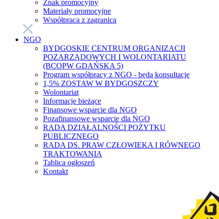
Znak promocyjny
Materiały promocyjne
Współpraca z zagranicą
NGO
BYDGOSKIE CENTRUM ORGANIZACJI
POZARZĄDOWYCH I WOLONTARIATU
(BCOPW GDAŃSKA 5)
Program współpracy z NGO - będą konsultacje
1,5% ZOSTAW W BYDGOSZCZY
Wolontariat
Informacje bieżące
Finansowe wsparcie dla NGO
Pozafinansowe wsparcie dla NGO
RADA DZIAŁALNOŚCI POŻYTKU
PUBLICZNEGO
RADA DS. PRAW CZŁOWIEKA I RÓWNEGO
TRAKTOWANIA
Tablica ogłoszeń
Kontakt