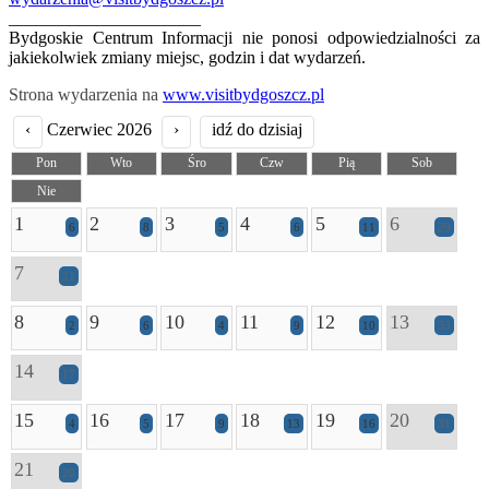
______________________
Bydgoskie Centrum Informacji nie ponosi odpowiedzialności za
jakiekolwiek zmiany miejsc, godzin i dat wydarzeń.
Strona wydarzenia na
www.visitbydgoszcz.pl
‹
Czerwiec 2026
›
idź do dzisiaj
Pon
Wto
Śro
Czw
Pią
Sob
Nie
1
2
3
4
5
6
6
8
5
6
11
29
7
21
8
9
10
11
12
13
2
6
4
9
10
33
14
17
15
16
17
18
19
20
4
5
9
13
16
31
21
20