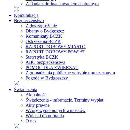
Zadania z dofinansowaniem centralnym
Komunikacja
Bezpieczeństwo
Zgłoś zagrożenie
Dbamy o Bydgoszcz
Komunikaty BCZK
Ostrzeżenia BCZK
RAPORT DOBOWY MIASTO
RAPORT DOBOWY POWIAT
Statystyka BCZK
ABC bezpieczeństwa
POMOC DLA ZWIERZĄT
Zgromadzenia publiczne w trybie uproszczonym
Pogoda w Bydgoszczy
Świadczenia
Aktualności
Świadczenia - informacje. Terminy wypłat
Akty prawne
Wzory wypełnionych wniosków
Wnioski do pobrania
O nas