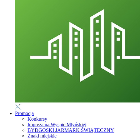
Promocja
Konkursy
Impreza na Wyspie Młyńskiej
BYDGOSKI JARMARK ŚWIĄTECZNY
Znaki miejskie