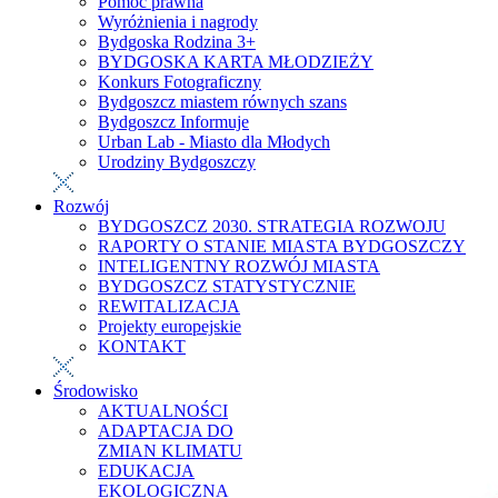
Pomoc prawna
Wyróżnienia i nagrody
Bydgoska Rodzina 3+
BYDGOSKA KARTA MŁODZIEŻY
Konkurs Fotograficzny
Bydgoszcz miastem równych szans
Bydgoszcz Informuje
Urban Lab - Miasto dla Młodych
Urodziny Bydgoszczy
Rozwój
BYDGOSZCZ 2030. STRATEGIA ROZWOJU
RAPORTY O STANIE MIASTA BYDGOSZCZY
INTELIGENTNY ROZWÓJ MIASTA
BYDGOSZCZ STATYSTYCZNIE
REWITALIZACJA
Projekty europejskie
KONTAKT
Środowisko
AKTUALNOŚCI
ADAPTACJA DO
ZMIAN KLIMATU
EDUKACJA
EKOLOGICZNA