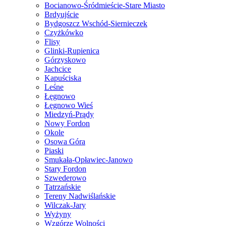
Bocianowo-Śródmieście-Stare Miasto
Brdyujście
Bydgoszcz Wschód-Siernieczek
Czyżkówko
Flisy
Glinki-Rupienica
Górzyskowo
Jachcice
Kapuściska
Leśne
Łęgnowo
Łęgnowo Wieś
Miedzyń-Prądy
Nowy Fordon
Okole
Osowa Góra
Piaski
Smukała-Opławiec-Janowo
Stary Fordon
Szwederowo
Tatrzańskie
Tereny Nadwiślańskie
Wilczak-Jary
Wyżyny
Wzgórze Wolności