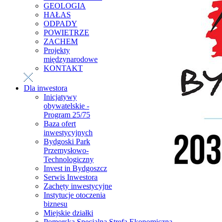
GEOLOGIA
HAŁAS
ODPADY
POWIETRZE
ZACHEM
Projekty
międzynarodowe
KONTAKT
Dla inwestora
Inicjatywy
obywatelskie -
Program 25/75
Baza ofert
inwestycyjnych
Bydgoski Park
Przemysłowo-
Technologiczny
Invest in Bydgoszcz
Serwis Inwestora
Zachęty inwestycyjne
Instytucje otoczenia
biznesu
Miejskie działki
Pomorska Specjalna Strefa Ekonomiczna