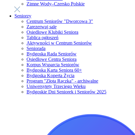
Zimne Wody–Czersko Polskie
Seniorzy
Centrum Seniorów "Dworcowa 3"
Zarezerwuj salę
Osiedlowe Klubiki Seniora
Tablica ogłoszeń
Aktywności w Centrum Seniorów
Seniorada
Bydgoska Rada Seniorów
Osiedlowe Centra Seniora
Korpus Wsparcia Seniorów
Bydgoska Karta Seniora 60+
Bydgoska Koperta Życia
Program "Złota Rączka" - archiwalne
Uniwersytety Trzeciego Wieku
Bydgoskie Dni Seniorek i Seniorów 2025