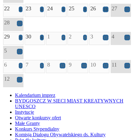
22
23
24
25
26
27
2
6
3
9
13
31
28
19
29
30
1
2
3
4
6
6
8
8
13
20
5
12
6
7
8
9
10
11
3
5
12
10
13
24
12
16
Kalendarium imprez
BYDGOSZCZ W SIECI MIAST KREATYWNYCH
UNESCO
Instytucje
Otwarte konkursy ofert
Małe Granty
Konkurs Stypendialny
Komisja Dialogu Obywatelskiego ds. Kultury