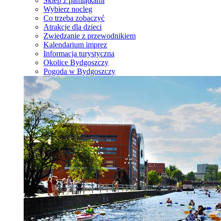
Sklep z pamiątkami
Wybierz nocleg
Co trzeba zobaczyć
Atrakcje dla dzieci
Zwiedzanie z przewodnikiem
Kalendarium imprez
Informacja turystyczna
Okolice Bydgoszczy
Pogoda w Bydgoszczy