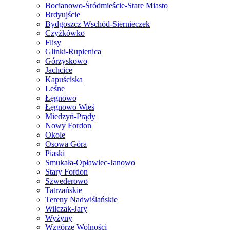
Bocianowo-Śródmieście-Stare Miasto
Brdyujście
Bydgoszcz Wschód-Siernieczek
Czyżkówko
Flisy
Glinki-Rupienica
Górzyskowo
Jachcice
Kapuściska
Leśne
Łęgnowo
Łęgnowo Wieś
Miedzyń-Prądy
Nowy Fordon
Okole
Osowa Góra
Piaski
Smukała-Opławiec-Janowo
Stary Fordon
Szwederowo
Tatrzańskie
Tereny Nadwiślańskie
Wilczak-Jary
Wyżyny
Wzgórze Wolności