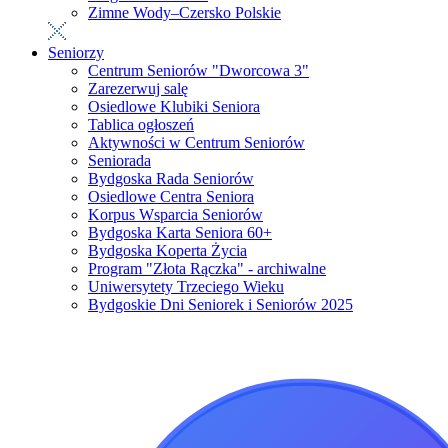
Zimne Wody–Czersko Polskie
Seniorzy
Centrum Seniorów "Dworcowa 3"
Zarezerwuj salę
Osiedlowe Klubiki Seniora
Tablica ogłoszeń
Aktywności w Centrum Seniorów
Seniorada
Bydgoska Rada Seniorów
Osiedlowe Centra Seniora
Korpus Wsparcia Seniorów
Bydgoska Karta Seniora 60+
Bydgoska Koperta Życia
Program "Złota Rączka" - archiwalne
Uniwersytety Trzeciego Wieku
Bydgoskie Dni Seniorek i Seniorów 2025