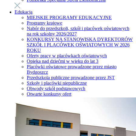
Edukacja
MIEJSKIE PROGRAMY EDUKACYJNE
Programy krajowe
Nabór do przedszkoli, szkół i placówek oświatowych
na rok szkolny 2026/2027
KONKURSY NA STANOWISKA DYREKTORÓW
SZKÓŁ I PLACÓWEK OŚWIATOWYCH W 2026
ROKU
Oferty pracy w placówkach oświatowych
Opieka nad dziećmi w wieku do lat 3
Placówki oświatowe prowadzone przez miasto
Bydgoszcz
Przedszkola publiczne prowadzone przez JST
Szkoły i placówki niepubliczne
Obwody szkół podstawowych
Otwarte konkursy ofert