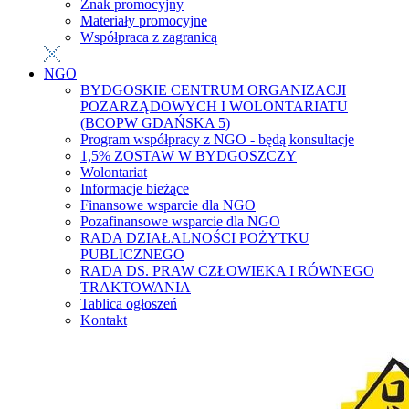
Znak promocyjny
Materiały promocyjne
Współpraca z zagranicą
NGO
BYDGOSKIE CENTRUM ORGANIZACJI
POZARZĄDOWYCH I WOLONTARIATU
(BCOPW GDAŃSKA 5)
Program współpracy z NGO - będą konsultacje
1,5% ZOSTAW W BYDGOSZCZY
Wolontariat
Informacje bieżące
Finansowe wsparcie dla NGO
Pozafinansowe wsparcie dla NGO
RADA DZIAŁALNOŚCI POŻYTKU
PUBLICZNEGO
RADA DS. PRAW CZŁOWIEKA I RÓWNEGO
TRAKTOWANIA
Tablica ogłoszeń
Kontakt