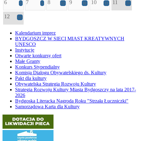
6
7
8
9
10
11
3
5
12
10
13
24
12
16
Kalendarium imprez
BYDGOSZCZ W SIECI MIAST KREATYWNYCH
UNESCO
Instytucje
Otwarte konkursy ofert
Małe Granty
Konkurs Stypendialny
Komisja Dialogu Obywatelskiego ds. Kultury
Pakt dla kultury
Obywatelska Strategia Rozwoju Kultury
Strategia Rozwoju Kultury Miasta Bydgoszczy na lata 2017-
2026
Bydgoska Literacka Nagroda Roku "Strzała Łuczniczki"
Samorządowa Karta dla Kultury