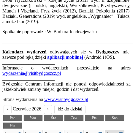
Leon Wyczółkowski – kolejne życie (2012) wyd. II uzupełnione,
dwujęzyczne (j. polski, angielski), Wyczółkowski, Przybyszewscy,
Munch i Vigeland. Fryz życia (2012), Baziaki. Pokolenia (2017),
Baziaki. Generations (2019) wyd. angielskie, „Wygnaniec”. Tułacz,
a może Ikar (2019).
Spotkanie poprowadzi: W. Barbara Jendrzejewska
_______________________________________________________
Kalendarz wydarzeń
odbywających się w
Bydgoszczy
miej
zawsze pod ręką dzięki
aplikacji mobilnej
(Android i iOS).
______________________
Informacje o wydarzeniach przesyłajcie na adres
wydarzenia@visitbydgoszcz.pl
______________________
Bydgoskie Centrum Informacji nie ponosi odpowiedzialności za
jakiekolwiek zmiany miejsc, godzin i dat wydarzeń.
Strona wydarzenia na
www.visitbydgoszcz.pl
‹
Czerwiec 2026
›
idź do dzisiaj
Pon
Wto
Śro
Czw
Pią
Sob
Nie