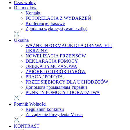
Czas wolny
Dla mediów
Kontakt
FOTORELACJA Z WYDARZEŃ
Konferencje prasowe
Zgoda na wykorzystywanie zdjęć
Ukraina
WAŻNE INFORMACJE DLA OBYWATELI
UKRAINY
NOWELIZACJA PRZEPISÓW
DEKLARACJA POMOCY
OPIEKA TYMCZASOWA
ZBIÓRKI i ODBIÓR DARÓW
PRACA / РОБОТА
PRZEDSIĘBIORCY DLA UCHODŹCÓW
Допомога громадянам України
PUNKTY POMOCY I DORADZTWA
Pomnik Wolności
Regulamin konkursu
Zarządzenie Prezydenta Miasta
KONTRAST