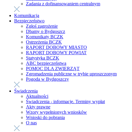
Zadania z dofinansowaniem centralnym
Komunikacja
Bezpieczeństwo
Zgłoś zagrożenie
Dbamy o Bydgoszcz
Komunikaty BCZK
Ostrzeżenia BCZK
RAPORT DOBOWY MIASTO
RAPORT DOBOWY POWIAT
Statystyka BCZK
ABC bezpieczeństwa
POMOC DLA ZWIERZĄT
Zgromadzenia publiczne w trybie uproszczonym
Pogoda w Bydgoszczy
Świadczenia
Aktualności
Świadczenia - informacje. Terminy wypłat
Akty prawne
Wzory wypełnionych wniosków
Wnioski do pobrania
O nas