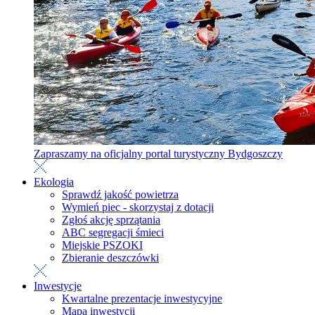
Zapraszamy na oficjalny portal turystyczny Bydgoszczy
Ekologia
Sprawdź jakość powietrza
Wymień piec - skorzystaj z dotacji
Zgłoś akcję sprzątania
ABC segregacji śmieci
Miejskie PSZOKI
Zbieranie deszczówki
Inwestycje
Kwartalne prezentacje inwestycyjne
Mapa inwestycji