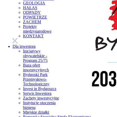
GEOLOGIA
HAŁAS
ODPADY
POWIETRZE
ZACHEM
Projekty
międzynarodowe
KONTAKT
Dla inwestora
Inicjatywy
obywatelskie -
Program 25/75
Baza ofert
inwestycyjnych
Bydgoski Park
Przemysłowo-
Technologiczny
Invest in Bydgoszcz
Serwis Inwestora
Zachęty inwestycyjne
Instytucje otoczenia
biznesu
Miejskie działki
Pomorska Specjalna Strefa Ekonomiczna