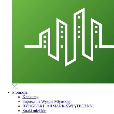
Promocja
Konkursy
Impreza na Wyspie Młyńskiej
BYDGOSKI JARMARK ŚWIĄTECZNY
Znaki miejskie