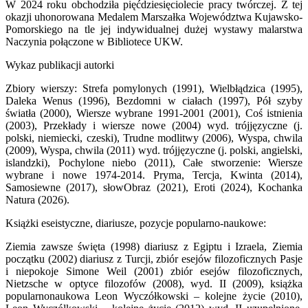
W 2024 roku obchodziła pięćdziesięciolecie pracy twórczej. Z tej
okazji uhonorowana Medalem Marszałka Województwa Kujawsko-
Pomorskiego na tle jej indywidualnej dużej wystawy malarstwa
Naczynia połączone w Bibliotece UKW.
Wykaz publikacji autorki
Zbiory wierszy: Strefa pomylonych (1991), Wielbłądzica (1995),
Daleka Wenus (1996), Bezdomni w ciałach (1997), Pół szyby
światła (2000), Wiersze wybrane 1991-2001 (2001), Coś istnienia
(2003), Przekłady i wiersze nowe (2004) wyd. trójjęzyczne (j.
polski, niemiecki, czeski), Trudne modlitwy (2006), Wyspa, chwila
(2009), Wyspa, chwila (2011) wyd. trójjęzyczne (j. polski, angielski,
islandzki), Pochylone niebo (2011), Całe stworzenie: Wiersze
wybrane i nowe 1974-2014. Pryma, Tercja, Kwinta (2014),
Samosiewne (2017), słowObraz (2021), Eroti (2024), Kochanka
Natura (2026).
Książki eseistyczne, diariusze, pozycje popularno-naukowe:
Ziemia zawsze święta (1998) diariusz z Egiptu i Izraela, Ziemia
początku (2002) diariusz z Turcji, zbiór esejów filozoficznych Pasje
i niepokoje Simone Weil (2001) zbiór esejów filozoficznych,
Nietzsche w optyce filozofów (2008), wyd. II (2009), książka
popularnonaukowa Leon Wyczółkowski – kolejne życie (2010),