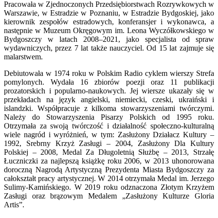
Pracowała w Zjednoczonych Przedsiębiorstwach Rozrywkowych w
Warszawie, w Estradzie w Poznaniu, w Estradzie Bydgoskiej, jako
kierownik zespołów estradowych, konferansjer i wykonawca, a
następnie w Muzeum Okręgowym im. Leona Wyczółkowskiego w
Bydgoszczy w latach 2008–2021, jako specjalista od spraw
wydawniczych, przez 7 lat także nauczyciel. Od 15 lat zajmuje się
malarstwem.
Debiutowała w 1974 roku w Polskim Radio cyklem wierszy Strefa
pomylonych. Wydała 16 zbiorów poezji oraz 11 publikacji
prozatorskich i popularno-naukowych. Jej wiersze ukazały się w
przekładach na język angielski, niemiecki, czeski, ukraiński i
islandzki. Współpracuje z kilkoma stowarzyszeniami twórczymi.
Należy do Stowarzyszenia Pisarzy Polskich od 1995 roku.
Otrzymała za swoją twórczość i działalność społeczno-kulturalną
wiele nagród i wyróżnień, w tym: Zasłużony Działacz Kultury –
1992, Srebrny Krzyż Zasługi – 2004, Zasłużony Dla Kultury
Polskiej – 2008, Medal Za Długoletnią Służbę – 2013, Strzałę
Łuczniczki za najlepszą książkę roku 2006, w 2013 uhonorowana
doroczną Nagrodą Artystyczną Prezydenta Miasta Bydgoszczy za
całokształt pracy artystycznej. W 2014 otrzymała Medal im. Jerzego
Sulimy-Kamińskiego. W 2019 roku odznaczona Złotym Krzyżem
Zasługi oraz brązowym Medalem „Zasłużony Kulturze Gloria
Artis”.