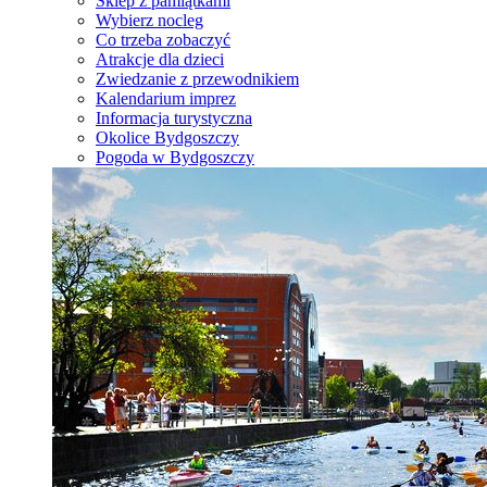
Sklep z pamiątkami
Wybierz nocleg
Co trzeba zobaczyć
Atrakcje dla dzieci
Zwiedzanie z przewodnikiem
Kalendarium imprez
Informacja turystyczna
Okolice Bydgoszczy
Pogoda w Bydgoszczy