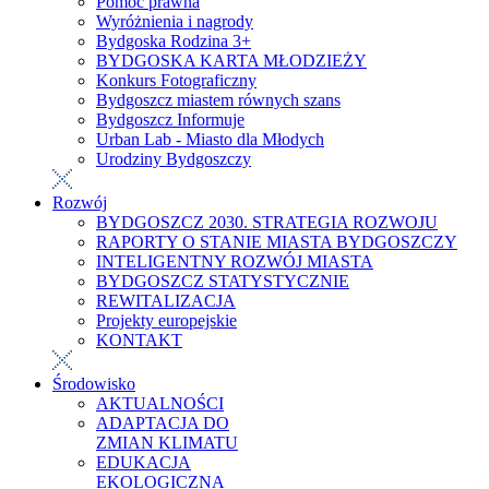
Pomoc prawna
Wyróżnienia i nagrody
Bydgoska Rodzina 3+
BYDGOSKA KARTA MŁODZIEŻY
Konkurs Fotograficzny
Bydgoszcz miastem równych szans
Bydgoszcz Informuje
Urban Lab - Miasto dla Młodych
Urodziny Bydgoszczy
Rozwój
BYDGOSZCZ 2030. STRATEGIA ROZWOJU
RAPORTY O STANIE MIASTA BYDGOSZCZY
INTELIGENTNY ROZWÓJ MIASTA
BYDGOSZCZ STATYSTYCZNIE
REWITALIZACJA
Projekty europejskie
KONTAKT
Środowisko
AKTUALNOŚCI
ADAPTACJA DO
ZMIAN KLIMATU
EDUKACJA
EKOLOGICZNA