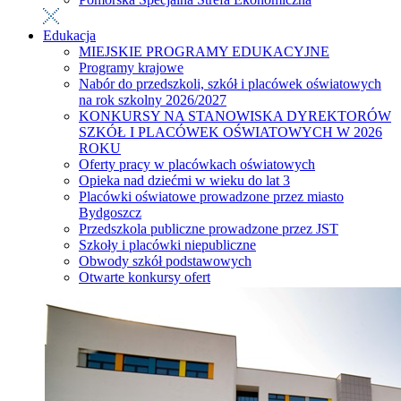
Edukacja
MIEJSKIE PROGRAMY EDUKACYJNE
Programy krajowe
Nabór do przedszkoli, szkół i placówek oświatowych
na rok szkolny 2026/2027
KONKURSY NA STANOWISKA DYREKTORÓW
SZKÓŁ I PLACÓWEK OŚWIATOWYCH W 2026
ROKU
Oferty pracy w placówkach oświatowych
Opieka nad dziećmi w wieku do lat 3
Placówki oświatowe prowadzone przez miasto
Bydgoszcz
Przedszkola publiczne prowadzone przez JST
Szkoły i placówki niepubliczne
Obwody szkół podstawowych
Otwarte konkursy ofert