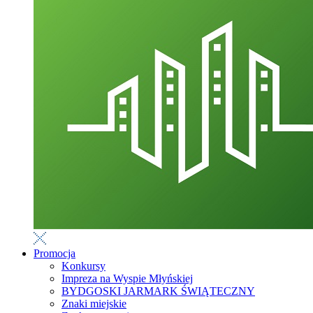
Promocja
Konkursy
Impreza na Wyspie Młyńskiej
BYDGOSKI JARMARK ŚWIĄTECZNY
Znaki miejskie