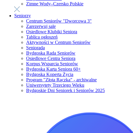
Zimne Wody–Czersko Polskie
Seniorzy
Centrum Seniorów "Dworcowa 3"
Zarezerwuj salę
Osiedlowe Klubiki Seniora
Tablica ogłoszeń
Aktywności w Centrum Seniorów
Seniorada
Bydgoska Rada Seniorów
Osiedlowe Centra Seniora
Korpus Wsparcia Seniorów
Bydgoska Karta Seniora 60+
Bydgoska Koperta Życia
Program "Złota Rączka" - archiwalne
Uniwersytety Trzeciego Wieku
Bydgoskie Dni Seniorek i Seniorów 2025