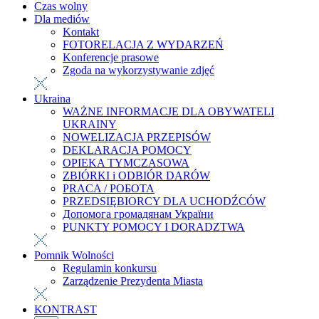
Czas wolny
Dla mediów
Kontakt
FOTORELACJA Z WYDARZEŃ
Konferencje prasowe
Zgoda na wykorzystywanie zdjęć
Ukraina
WAŻNE INFORMACJE DLA OBYWATELI
UKRAINY
NOWELIZACJA PRZEPISÓW
DEKLARACJA POMOCY
OPIEKA TYMCZASOWA
ZBIÓRKI i ODBIÓR DARÓW
PRACA / РОБОТА
PRZEDSIĘBIORCY DLA UCHODŹCÓW
Допомога громадянам України
PUNKTY POMOCY I DORADZTWA
Pomnik Wolności
Regulamin konkursu
Zarządzenie Prezydenta Miasta
KONTRAST