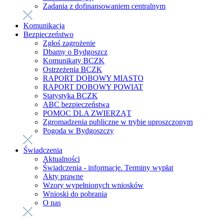
Zadania z dofinansowaniem centralnym
Komunikacja
Bezpieczeństwo
Zgłoś zagrożenie
Dbamy o Bydgoszcz
Komunikaty BCZK
Ostrzeżenia BCZK
RAPORT DOBOWY MIASTO
RAPORT DOBOWY POWIAT
Statystyka BCZK
ABC bezpieczeństwa
POMOC DLA ZWIERZĄT
Zgromadzenia publiczne w trybie uproszczonym
Pogoda w Bydgoszczy
Świadczenia
Aktualności
Świadczenia - informacje. Terminy wypłat
Akty prawne
Wzory wypełnionych wniosków
Wnioski do pobrania
O nas