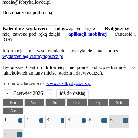
media@fabrykalloyda.pl
Do zobaczenia pod sceną!
______________________
Kalendarz wydarzeń
odbywających się w
Bydgoszczy
miej zawsze pod ręką dzięki
aplikacji mobilnej
(Android i
iOS).
______________________
Informacje o wydarzeniach przesyłajcie na adres
wydarzenia@visitbydgoszcz.pl
______________________
Bydgoskie Centrum Informacji nie ponosi odpowiedzialności za
jakiekolwiek zmiany miejsc, godzin i dat wydarzeń.
Strona wydarzenia na
www.visitbydgoszcz.pl
‹
Czerwiec 2026
›
idź do dzisiaj
Pon
Wto
Śro
Czw
Pią
Sob
Nie
1
2
3
4
5
6
6
8
5
6
11
29
7
21