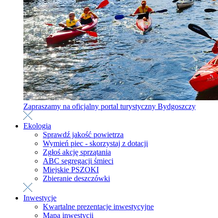
Zapraszamy na oficjalny portal turystyczny Bydgoszczy
Ekologia
Sprawdź jakość powietrza
Wymień piec - skorzystaj z dotacji
Zgłoś akcję sprzątania
ABC segregacji śmieci
Miejskie PSZOKI
Zbieranie deszczówki
Inwestycje
Kwartalne prezentacje inwestycyjne
Mapa inwestycji