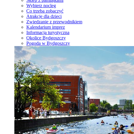
Sklep z pamiątkami
Wybierz nocleg
Co trzeba zobaczyć
Atrakcje dla dzieci
Zwiedzanie z przewodnikiem
Kalendarium imprez
Informacja turystyczna
Okolice Bydgoszczy
Pogoda w Bydgoszczy