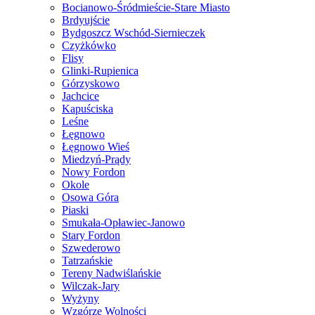
Bocianowo-Śródmieście-Stare Miasto
Brdyujście
Bydgoszcz Wschód-Siernieczek
Czyżkówko
Flisy
Glinki-Rupienica
Górzyskowo
Jachcice
Kapuściska
Leśne
Łęgnowo
Łęgnowo Wieś
Miedzyń-Prądy
Nowy Fordon
Okole
Osowa Góra
Piaski
Smukała-Opławiec-Janowo
Stary Fordon
Szwederowo
Tatrzańskie
Tereny Nadwiślańskie
Wilczak-Jary
Wyżyny
Wzgórze Wolności