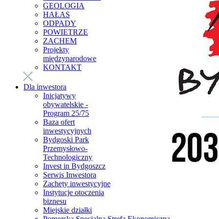
GEOLOGIA
HAŁAS
ODPADY
POWIETRZE
ZACHEM
Projekty
międzynarodowe
KONTAKT
Dla inwestora
Inicjatywy
obywatelskie -
Program 25/75
Baza ofert
inwestycyjnych
Bydgoski Park
Przemysłowo-
Technologiczny
Invest in Bydgoszcz
Serwis Inwestora
Zachęty inwestycyjne
Instytucje otoczenia
biznesu
Miejskie działki
Pomorska Specjalna Strefa Ekonomiczna