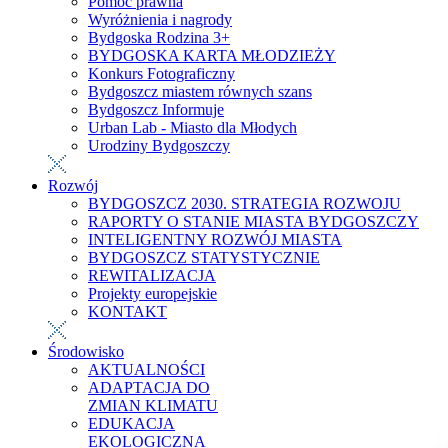
Pomoc prawna
Wyróżnienia i nagrody
Bydgoska Rodzina 3+
BYDGOSKA KARTA MŁODZIEŻY
Konkurs Fotograficzny
Bydgoszcz miastem równych szans
Bydgoszcz Informuje
Urban Lab - Miasto dla Młodych
Urodziny Bydgoszczy
Rozwój
BYDGOSZCZ 2030. STRATEGIA ROZWOJU
RAPORTY O STANIE MIASTA BYDGOSZCZY
INTELIGENTNY ROZWÓJ MIASTA
BYDGOSZCZ STATYSTYCZNIE
REWITALIZACJA
Projekty europejskie
KONTAKT
Środowisko
AKTUALNOŚCI
ADAPTACJA DO
ZMIAN KLIMATU
EDUKACJA
EKOLOGICZNA