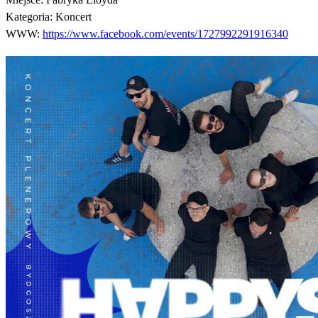
Kategoria:
Koncert
WWW:
https://www.facebook.com/events/1727992291916340