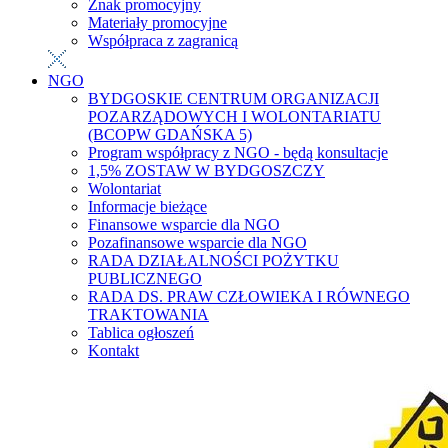
Znak promocyjny
Materiały promocyjne
Współpraca z zagranicą
NGO
BYDGOSKIE CENTRUM ORGANIZACJI
POZARZĄDOWYCH I WOLONTARIATU
(BCOPW GDAŃSKA 5)
Program współpracy z NGO - będą konsultacje
1,5% ZOSTAW W BYDGOSZCZY
Wolontariat
Informacje bieżące
Finansowe wsparcie dla NGO
Pozafinansowe wsparcie dla NGO
RADA DZIAŁALNOŚCI POŻYTKU
PUBLICZNEGO
RADA DS. PRAW CZŁOWIEKA I RÓWNEGO
TRAKTOWANIA
Tablica ogłoszeń
Kontakt