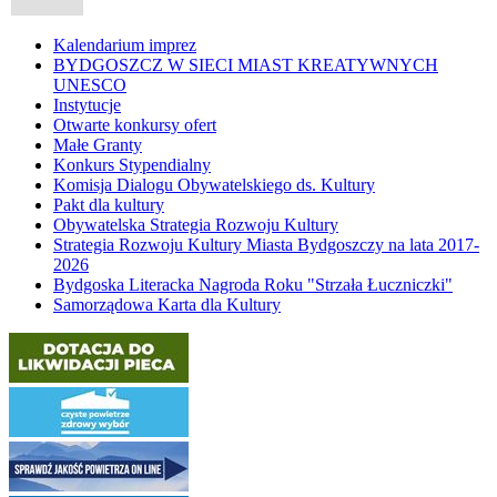
Kalendarium imprez
BYDGOSZCZ W SIECI MIAST KREATYWNYCH
UNESCO
Instytucje
Otwarte konkursy ofert
Małe Granty
Konkurs Stypendialny
Komisja Dialogu Obywatelskiego ds. Kultury
Pakt dla kultury
Obywatelska Strategia Rozwoju Kultury
Strategia Rozwoju Kultury Miasta Bydgoszczy na lata 2017-
2026
Bydgoska Literacka Nagroda Roku "Strzała Łuczniczki"
Samorządowa Karta dla Kultury