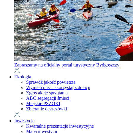
Zapraszamy na oficjalny portal turystyczny Bydgoszczy
Ekologia
Sprawdź jakość powietrza
Wymień piec - skorzystaj z dotacji
Zgłoś akcję sprzątania
ABC segregacji śmieci
Miejskie PSZOKI
Zbieranie deszczówki
Inwestycje
Kwartalne prezentacje inwestycyjne
Mapa inwestycji