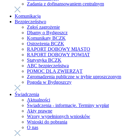
Zadania z dofinansowaniem centralnym
Komunikacja
Bezpieczeństwo
Zgłoś zagrożenie
Dbamy o Bydgoszcz
Komunikaty BCZK
Ostrzeżenia BCZK
RAPORT DOBOWY MIASTO
RAPORT DOBOWY POWIAT
Statystyka BCZK
ABC bezpieczeństwa
POMOC DLA ZWIERZĄT
Zgromadzenia publiczne w trybie uproszczonym
Pogoda w Bydgoszczy
Świadczenia
Aktualności
Świadczenia - informacje. Terminy wypłat
Akty prawne
Wzory wypełnionych wniosków
Wnioski do pobrania
O nas