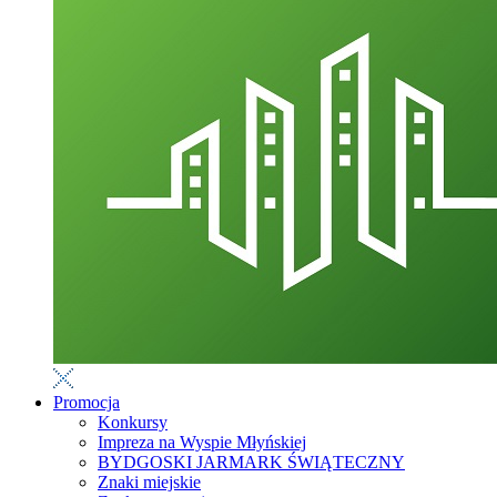
Promocja
Konkursy
Impreza na Wyspie Młyńskiej
BYDGOSKI JARMARK ŚWIĄTECZNY
Znaki miejskie