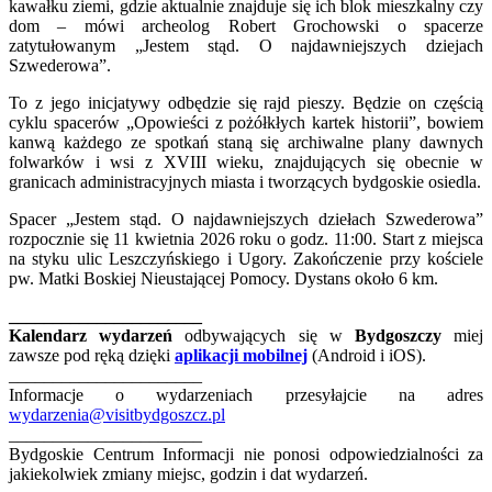
kawałku ziemi, gdzie aktualnie znajduje się ich blok mieszkalny czy
dom – mówi archeolog Robert Grochowski o spacerze
zatytułowanym „Jestem stąd. O najdawniejszych dziejach
Szwederowa”.
To z jego inicjatywy odbędzie się rajd pieszy. Będzie on częścią
cyklu spacerów „Opowieści z pożółkłych kartek historii”, bowiem
kanwą każdego ze spotkań staną się archiwalne plany dawnych
folwarków i wsi z XVIII wieku, znajdujących się obecnie w
granicach administracyjnych miasta i tworzących bydgoskie osiedla.
Spacer „Jestem stąd. O najdawniejszych dziełach Szwederowa”
rozpocznie się 11 kwietnia 2026 roku o godz. 11:00. Start z miejsca
na styku ulic Leszczyńskiego i Ugory. Zakończenie przy kościele
pw. Matki Boskiej Nieustającej Pomocy. Dystans około 6 km.
______________________
Kalendarz wydarzeń
odbywających się w
Bydgoszczy
miej
zawsze pod ręką dzięki
aplikacji mobilnej
(Android i iOS).
______________________
Informacje o wydarzeniach przesyłajcie na adres
wydarzenia@visitbydgoszcz.pl
______________________
Bydgoskie Centrum Informacji nie ponosi odpowiedzialności za
jakiekolwiek zmiany miejsc, godzin i dat wydarzeń.