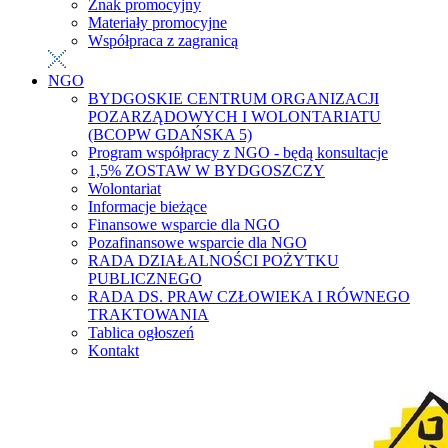
Znak promocyjny
Materiały promocyjne
Współpraca z zagranicą
NGO
BYDGOSKIE CENTRUM ORGANIZACJI
POZARZĄDOWYCH I WOLONTARIATU
(BCOPW GDAŃSKA 5)
Program współpracy z NGO - będą konsultacje
1,5% ZOSTAW W BYDGOSZCZY
Wolontariat
Informacje bieżące
Finansowe wsparcie dla NGO
Pozafinansowe wsparcie dla NGO
RADA DZIAŁALNOŚCI POŻYTKU
PUBLICZNEGO
RADA DS. PRAW CZŁOWIEKA I RÓWNEGO
TRAKTOWANIA
Tablica ogłoszeń
Kontakt