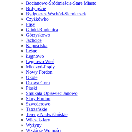
Bocianowo-Śródmieście-Stare Miasto
Brdyujście
Bydgoszcz Wschód-Siernieczek
Czyżkówko
Flisy
Glinki-Rupienica
Górzyskowo
Jachcice
Kapuściska
Leśne
Łęgnowo
Łęgnowo Wieś
Miedzyń-Prądy
Nowy Fordon
Okole
Osowa Góra
Piaski
Smukała-Opławiec-Janowo
Stary Fordon
Szwederowo
Tatrzańskie
Tereny Nadwiślańskie
Wilczak-Jary
Wyżyny
Wzgórze Wolności