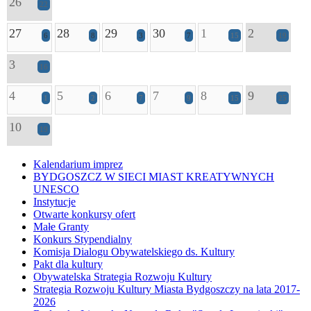
26
22
27
28
29
30
1
2
6
8
3
7
15
19
3
16
4
5
6
7
8
9
1
2
7
9
15
25
10
19
Kalendarium imprez
BYDGOSZCZ W SIECI MIAST KREATYWNYCH
UNESCO
Instytucje
Otwarte konkursy ofert
Małe Granty
Konkurs Stypendialny
Komisja Dialogu Obywatelskiego ds. Kultury
Pakt dla kultury
Obywatelska Strategia Rozwoju Kultury
Strategia Rozwoju Kultury Miasta Bydgoszczy na lata 2017-
2026