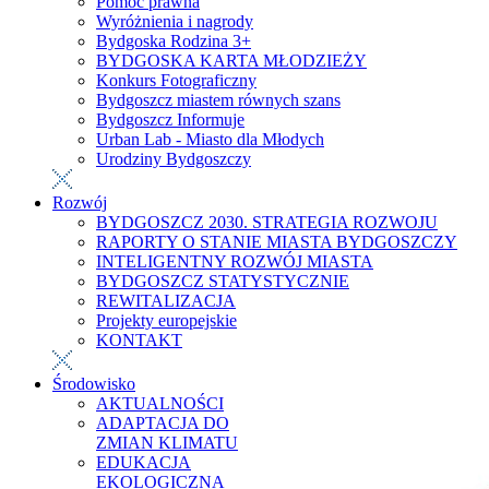
Pomoc prawna
Wyróżnienia i nagrody
Bydgoska Rodzina 3+
BYDGOSKA KARTA MŁODZIEŻY
Konkurs Fotograficzny
Bydgoszcz miastem równych szans
Bydgoszcz Informuje
Urban Lab - Miasto dla Młodych
Urodziny Bydgoszczy
Rozwój
BYDGOSZCZ 2030. STRATEGIA ROZWOJU
RAPORTY O STANIE MIASTA BYDGOSZCZY
INTELIGENTNY ROZWÓJ MIASTA
BYDGOSZCZ STATYSTYCZNIE
REWITALIZACJA
Projekty europejskie
KONTAKT
Środowisko
AKTUALNOŚCI
ADAPTACJA DO
ZMIAN KLIMATU
EDUKACJA
EKOLOGICZNA