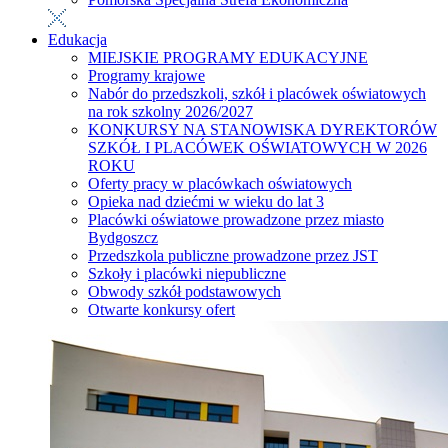
Edukacja
MIEJSKIE PROGRAMY EDUKACYJNE
Programy krajowe
Nabór do przedszkoli, szkół i placówek oświatowych
na rok szkolny 2026/2027
KONKURSY NA STANOWISKA DYREKTORÓW
SZKÓŁ I PLACÓWEK OŚWIATOWYCH W 2026
ROKU
Oferty pracy w placówkach oświatowych
Opieka nad dziećmi w wieku do lat 3
Placówki oświatowe prowadzone przez miasto
Bydgoszcz
Przedszkola publiczne prowadzone przez JST
Szkoły i placówki niepubliczne
Obwody szkół podstawowych
Otwarte konkursy ofert