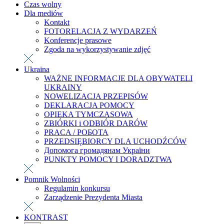
Czas wolny
Dla mediów
Kontakt
FOTORELACJA Z WYDARZEŃ
Konferencje prasowe
Zgoda na wykorzystywanie zdjęć
Ukraina
WAŻNE INFORMACJE DLA OBYWATELI
UKRAINY
NOWELIZACJA PRZEPISÓW
DEKLARACJA POMOCY
OPIEKA TYMCZASOWA
ZBIÓRKI i ODBIÓR DARÓW
PRACA / РОБОТА
PRZEDSIĘBIORCY DLA UCHODŹCÓW
Допомога громадянам України
PUNKTY POMOCY I DORADZTWA
Pomnik Wolności
Regulamin konkursu
Zarządzenie Prezydenta Miasta
KONTRAST