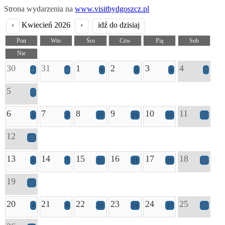
Strona wydarzenia na
www.visitbydgoszcz.pl
‹
Kwiecień 2026
›
idź do dzisiaj
Pon
Wto
Śro
Czw
Pią
Sob
Nie
30
31
1
2
3
4
4
5
8
5
4
3
5
2
6
7
8
9
10
11
5
3
13
15
16
25
12
16
13
14
15
16
17
18
4
7
12
11
20
44
19
23
20
21
22
23
24
25
4
8
10
14
17
33