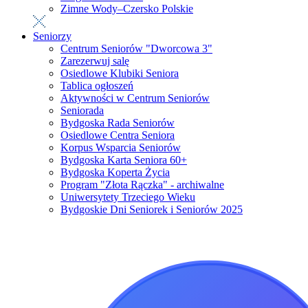
Zimne Wody–Czersko Polskie
Seniorzy
Centrum Seniorów "Dworcowa 3"
Zarezerwuj salę
Osiedlowe Klubiki Seniora
Tablica ogłoszeń
Aktywności w Centrum Seniorów
Seniorada
Bydgoska Rada Seniorów
Osiedlowe Centra Seniora
Korpus Wsparcia Seniorów
Bydgoska Karta Seniora 60+
Bydgoska Koperta Życia
Program "Złota Rączka" - archiwalne
Uniwersytety Trzeciego Wieku
Bydgoskie Dni Seniorek i Seniorów 2025