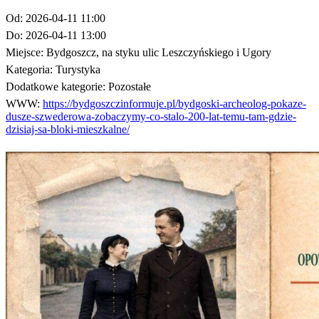
Od:
2026-04-11 11:00
Do:
2026-04-11 13:00
Miejsce:
Bydgoszcz, na styku ulic Leszczyńskiego i Ugory
Kategoria:
Turystyka
Dodatkowe kategorie:
Pozostałe
WWW:
https://bydgoszczinformuje.pl/bydgoski-archeolog-pokaze-
dusze-szwederowa-zobaczymy-co-stalo-200-lat-temu-tam-gdzie-
dzisiaj-sa-bloki-mieszkalne/