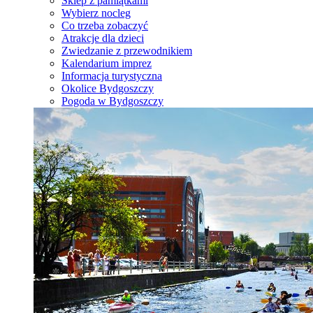
Sklep z pamiątkami
Wybierz nocleg
Co trzeba zobaczyć
Atrakcje dla dzieci
Zwiedzanie z przewodnikiem
Kalendarium imprez
Informacja turystyczna
Okolice Bydgoszczy
Pogoda w Bydgoszczy