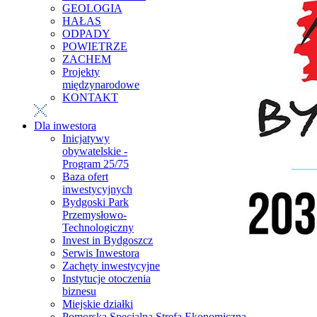
GEOLOGIA
HAŁAS
ODPADY
POWIETRZE
ZACHEM
Projekty
międzynarodowe
KONTAKT
Dla inwestora
Inicjatywy
obywatelskie -
Program 25/75
Baza ofert
inwestycyjnych
Bydgoski Park
Przemysłowo-
Technologiczny
Invest in Bydgoszcz
Serwis Inwestora
Zachęty inwestycyjne
Instytucje otoczenia
biznesu
Miejskie działki
Pomorska Specjalna Strefa Ekonomiczna