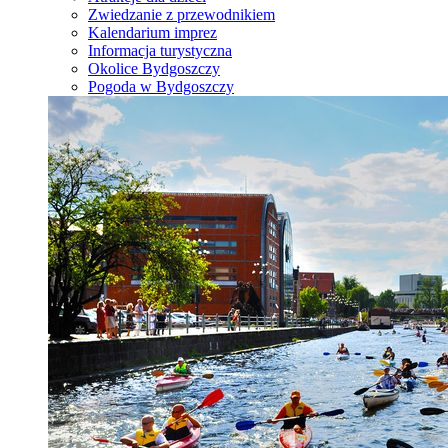
Zwiedzanie z przewodnikiem
Kalendarium imprez
Informacja turystyczna
Okolice Bydgoszczy
Pogoda w Bydgoszczy