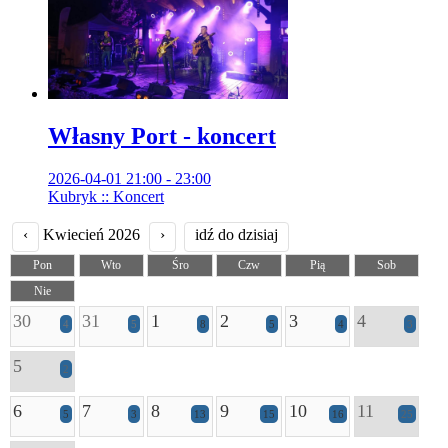
Własny Port - koncert
2026-04-01 21:00 - 23:00
Kubryk :: Koncert
‹
Kwiecień 2026
›
idź do dzisiaj
Pon
Wto
Śro
Czw
Pią
Sob
Nie
30
31
1
2
3
4
4
5
8
5
4
3
5
2
6
7
8
9
10
11
5
3
13
15
16
25