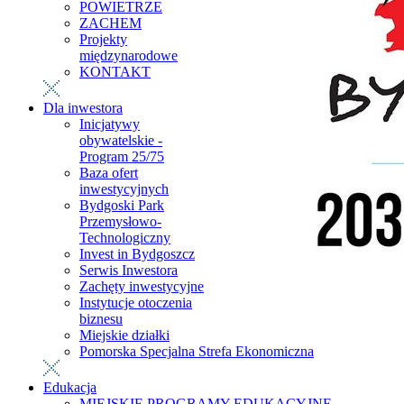
POWIETRZE
ZACHEM
Projekty
międzynarodowe
KONTAKT
Dla inwestora
Inicjatywy
obywatelskie -
Program 25/75
Baza ofert
inwestycyjnych
Bydgoski Park
Przemysłowo-
Technologiczny
Invest in Bydgoszcz
Serwis Inwestora
Zachęty inwestycyjne
Instytucje otoczenia
biznesu
Miejskie działki
Pomorska Specjalna Strefa Ekonomiczna
Edukacja
MIEJSKIE PROGRAMY EDUKACYJNE