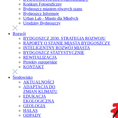
Konkurs Fotograficzny
Bydgoszcz miastem równych szans
Bydgoszcz Informuje
Urban Lab - Miasto dla Młodych
Urodziny Bydgoszczy
Rozwój
BYDGOSZCZ 2030. STRATEGIA ROZWOJU
RAPORTY O STANIE MIASTA BYDGOSZCZY
INTELIGENTNY ROZWÓJ MIASTA
BYDGOSZCZ STATYSTYCZNIE
REWITALIZACJA
Projekty europejskie
KONTAKT
Środowisko
AKTUALNOŚCI
ADAPTACJA DO
ZMIAN KLIMATU
EDUKACJA
EKOLOGICZNA
GEOLOGIA
HAŁAS
ODPADY