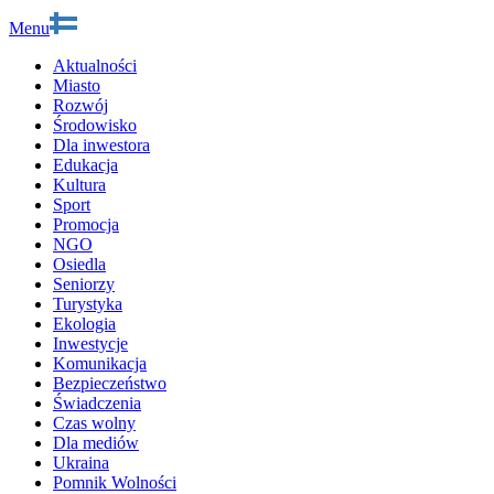
Menu
Aktualności
Miasto
Rozwój
Środowisko
Dla inwestora
Edukacja
Kultura
Sport
Promocja
NGO
Osiedla
Seniorzy
Turystyka
Ekologia
Inwestycje
Komunikacja
Bezpieczeństwo
Świadczenia
Czas wolny
Dla mediów
Ukraina
Pomnik Wolności