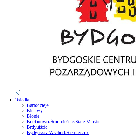
Osiedla
Bartodzieje
Bielawy
Błonie
Bocianowo-Śródmieście-Stare Miasto
Brdyujście
Bydgoszcz Wschód-Siernieczek