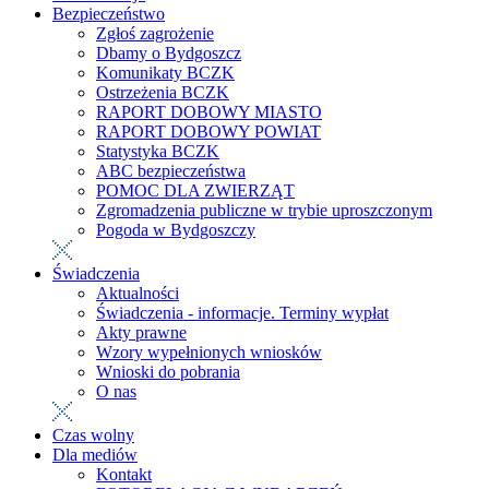
Bezpieczeństwo
Zgłoś zagrożenie
Dbamy o Bydgoszcz
Komunikaty BCZK
Ostrzeżenia BCZK
RAPORT DOBOWY MIASTO
RAPORT DOBOWY POWIAT
Statystyka BCZK
ABC bezpieczeństwa
POMOC DLA ZWIERZĄT
Zgromadzenia publiczne w trybie uproszczonym
Pogoda w Bydgoszczy
Świadczenia
Aktualności
Świadczenia - informacje. Terminy wypłat
Akty prawne
Wzory wypełnionych wniosków
Wnioski do pobrania
O nas
Czas wolny
Dla mediów
Kontakt