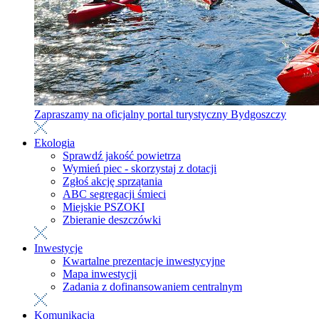
Zapraszamy na oficjalny portal turystyczny Bydgoszczy
Ekologia
Sprawdź jakość powietrza
Wymień piec - skorzystaj z dotacji
Zgłoś akcję sprzątania
ABC segregacji śmieci
Miejskie PSZOKI
Zbieranie deszczówki
Inwestycje
Kwartalne prezentacje inwestycyjne
Mapa inwestycji
Zadania z dofinansowaniem centralnym
Komunikacja