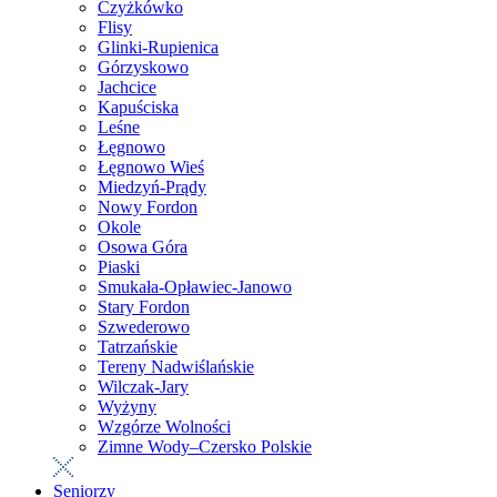
Czyżkówko
Flisy
Glinki-Rupienica
Górzyskowo
Jachcice
Kapuściska
Leśne
Łęgnowo
Łęgnowo Wieś
Miedzyń-Prądy
Nowy Fordon
Okole
Osowa Góra
Piaski
Smukała-Opławiec-Janowo
Stary Fordon
Szwederowo
Tatrzańskie
Tereny Nadwiślańskie
Wilczak-Jary
Wyżyny
Wzgórze Wolności
Zimne Wody–Czersko Polskie
Seniorzy