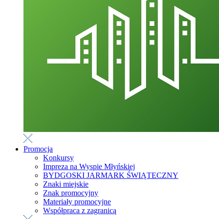
Promocja
Konkursy
Impreza na Wyspie Młyńskiej
BYDGOSKI JARMARK ŚWIĄTECZNY
Znaki miejskie
Znak promocyjny
Materiały promocyjne
Współpraca z zagranicą