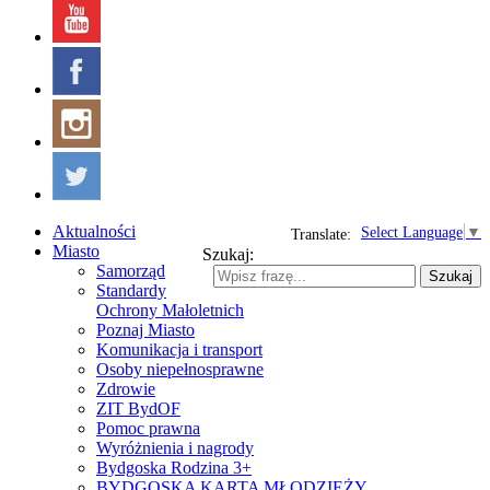
Aktualności
Select Language
▼
Translate:
Miasto
Szukaj:
Samorząd
Szukaj
Standardy
Ochrony Małoletnich
Poznaj Miasto
Komunikacja i transport
Osoby niepełnosprawne
Zdrowie
ZIT BydOF
Pomoc prawna
Wyróżnienia i nagrody
Bydgoska Rodzina 3+
BYDGOSKA KARTA MŁODZIEŻY