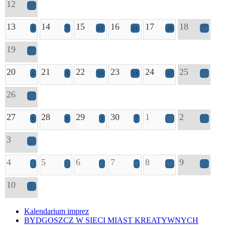
12
16
13
14
15
16
17
18
4
7
12
11
20
44
19
23
20
21
22
23
24
25
4
8
10
14
17
33
26
22
27
28
29
30
1
2
6
8
3
7
15
19
3
16
4
5
6
7
8
9
1
2
7
9
15
25
10
19
Kalendarium imprez
BYDGOSZCZ W SIECI MIAST KREATYWNYCH