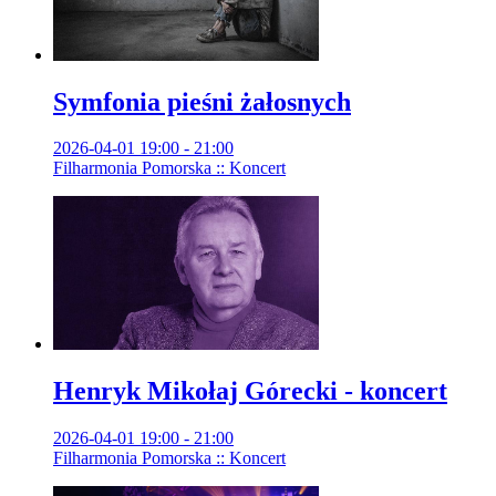
Symfonia pieśni żałosnych
2026-04-01 19:00 - 21:00
Filharmonia Pomorska :: Koncert
Henryk Mikołaj Górecki - koncert
2026-04-01 19:00 - 21:00
Filharmonia Pomorska :: Koncert