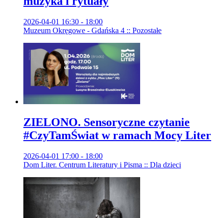
muzyka i rytuały
2026-04-01 16:30 - 18:00
Muzeum Okręgowe - Gdańska 4 :: Pozostałe
ZIELONO. Sensoryczne czytanie
#CzyTamŚwiat w ramach Mocy Liter
2026-04-01 17:00 - 18:00
Dom Liter. Centrum Literatury i Pisma :: Dla dzieci