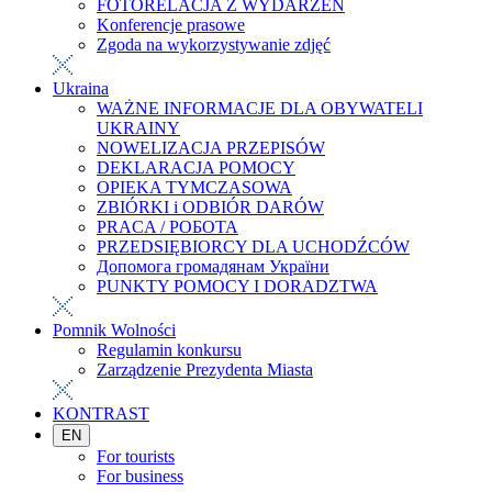
FOTORELACJA Z WYDARZEŃ
Konferencje prasowe
Zgoda na wykorzystywanie zdjęć
Ukraina
WAŻNE INFORMACJE DLA OBYWATELI
UKRAINY
NOWELIZACJA PRZEPISÓW
DEKLARACJA POMOCY
OPIEKA TYMCZASOWA
ZBIÓRKI i ODBIÓR DARÓW
PRACA / РОБОТА
PRZEDSIĘBIORCY DLA UCHODŹCÓW
Допомога громадянам України
PUNKTY POMOCY I DORADZTWA
Pomnik Wolności
Regulamin konkursu
Zarządzenie Prezydenta Miasta
KONTRAST
EN
For tourists
For business