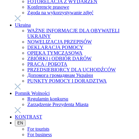
FOTORELACJA Z WYDARZEŃ
Konferencje prasowe
Zgoda na wykorzystywanie zdjęć
Ukraina
WAŻNE INFORMACJE DLA OBYWATELI
UKRAINY
NOWELIZACJA PRZEPISÓW
DEKLARACJA POMOCY
OPIEKA TYMCZASOWA
ZBIÓRKI i ODBIÓR DARÓW
PRACA / РОБОТА
PRZEDSIĘBIORCY DLA UCHODŹCÓW
Допомога громадянам України
PUNKTY POMOCY I DORADZTWA
Pomnik Wolności
Regulamin konkursu
Zarządzenie Prezydenta Miasta
KONTRAST
EN
For tourists
For business