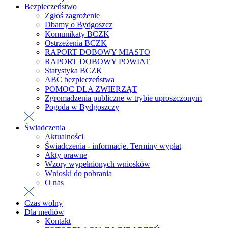
Bezpieczeństwo
Zgłoś zagrożenie
Dbamy o Bydgoszcz
Komunikaty BCZK
Ostrzeżenia BCZK
RAPORT DOBOWY MIASTO
RAPORT DOBOWY POWIAT
Statystyka BCZK
ABC bezpieczeństwa
POMOC DLA ZWIERZĄT
Zgromadzenia publiczne w trybie uproszczonym
Pogoda w Bydgoszczy
Świadczenia
Aktualności
Świadczenia - informacje. Terminy wypłat
Akty prawne
Wzory wypełnionych wniosków
Wnioski do pobrania
O nas
Czas wolny
Dla mediów
Kontakt