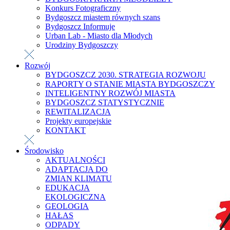
Konkurs Fotograficzny
Bydgoszcz miastem równych szans
Bydgoszcz Informuje
Urban Lab - Miasto dla Młodych
Urodziny Bydgoszczy
Rozwój
BYDGOSZCZ 2030. STRATEGIA ROZWOJU
RAPORTY O STANIE MIASTA BYDGOSZCZY
INTELIGENTNY ROZWÓJ MIASTA
BYDGOSZCZ STATYSTYCZNIE
REWITALIZACJA
Projekty europejskie
KONTAKT
Środowisko
AKTUALNOŚCI
ADAPTACJA DO
ZMIAN KLIMATU
EDUKACJA
EKOLOGICZNA
GEOLOGIA
HAŁAS
ODPADY