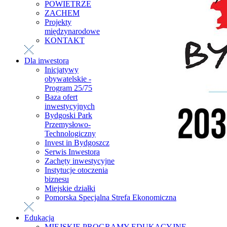
POWIETRZE
ZACHEM
Projekty
międzynarodowe
KONTAKT
Dla inwestora
Inicjatywy
obywatelskie -
Program 25/75
Baza ofert
inwestycyjnych
Bydgoski Park
Przemysłowo-
Technologiczny
Invest in Bydgoszcz
Serwis Inwestora
Zachęty inwestycyjne
Instytucje otoczenia
biznesu
Miejskie działki
Pomorska Specjalna Strefa Ekonomiczna
Edukacja
MIEJSKIE PROGRAMY EDUKACYJNE