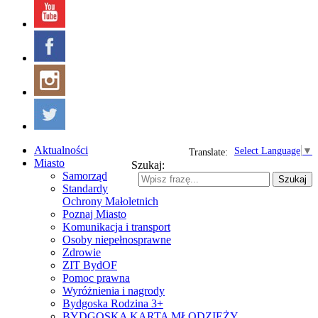
Aktualności
Select Language
▼
Translate:
Miasto
Szukaj:
Samorząd
Szukaj
Standardy
Ochrony Małoletnich
Poznaj Miasto
Komunikacja i transport
Osoby niepełnosprawne
Zdrowie
ZIT BydOF
Pomoc prawna
Wyróżnienia i nagrody
Bydgoska Rodzina 3+
BYDGOSKA KARTA MŁODZIEŻY