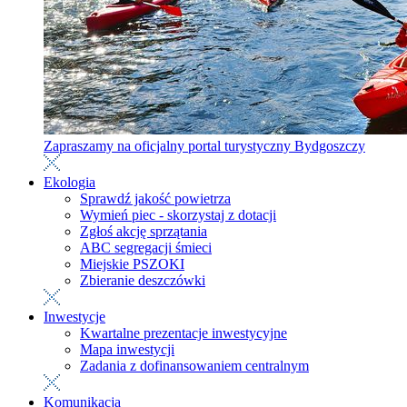
Zapraszamy na oficjalny portal turystyczny Bydgoszczy
Ekologia
Sprawdź jakość powietrza
Wymień piec - skorzystaj z dotacji
Zgłoś akcję sprzątania
ABC segregacji śmieci
Miejskie PSZOKI
Zbieranie deszczówki
Inwestycje
Kwartalne prezentacje inwestycyjne
Mapa inwestycji
Zadania z dofinansowaniem centralnym
Komunikacja