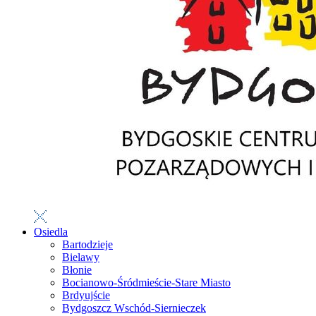
Osiedla
Bartodzieje
Bielawy
Błonie
Bocianowo-Śródmieście-Stare Miasto
Brdyujście
Bydgoszcz Wschód-Siernieczek