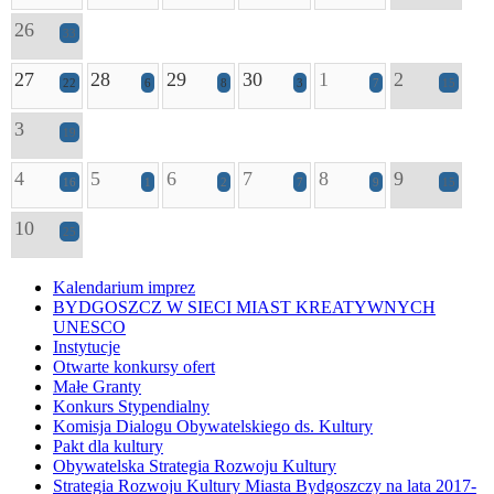
26
33
27
28
29
30
1
2
22
6
8
3
7
15
3
19
4
5
6
7
8
9
16
1
2
7
9
15
10
25
Kalendarium imprez
BYDGOSZCZ W SIECI MIAST KREATYWNYCH
UNESCO
Instytucje
Otwarte konkursy ofert
Małe Granty
Konkurs Stypendialny
Komisja Dialogu Obywatelskiego ds. Kultury
Pakt dla kultury
Obywatelska Strategia Rozwoju Kultury
Strategia Rozwoju Kultury Miasta Bydgoszczy na lata 2017-