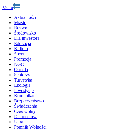
Menu
Aktualności
Miasto
Rozwój
Środowisko
Dla inwestora
Edukacja
Kultura
Sport
Promocja
NGO
Osiedla
Seniorzy
Turystyka
Ekologia
Inwestycje
Komunikacja
Bezpieczeństwo
Świadczenia
Czas wolny
Dla mediów
Ukraina
Pomnik Wolności