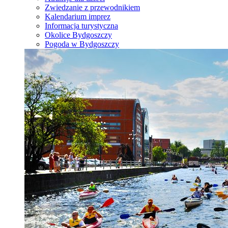
Zwiedzanie z przewodnikiem
Kalendarium imprez
Informacja turystyczna
Okolice Bydgoszczy
Pogoda w Bydgoszczy