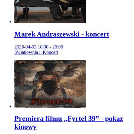
Marek Andraszewski - koncert
2026-04-03 18:00 - 20:00
Światłownia :: Koncert
Premiera filmu „Fyrtel 39” - pokaz
kinowy