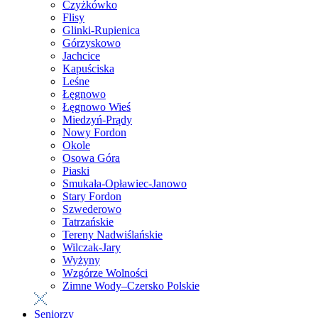
Czyżkówko
Flisy
Glinki-Rupienica
Górzyskowo
Jachcice
Kapuściska
Leśne
Łęgnowo
Łęgnowo Wieś
Miedzyń-Prądy
Nowy Fordon
Okole
Osowa Góra
Piaski
Smukała-Opławiec-Janowo
Stary Fordon
Szwederowo
Tatrzańskie
Tereny Nadwiślańskie
Wilczak-Jary
Wyżyny
Wzgórze Wolności
Zimne Wody–Czersko Polskie
Seniorzy