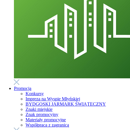
Promocja
Konkursy
Impreza na Wyspie Młyńskiej
BYDGOSKI JARMARK ŚWIĄTECZNY
Znaki miejskie
Znak promocyjny
Materiały promocyjne
Współpraca z zagranicą