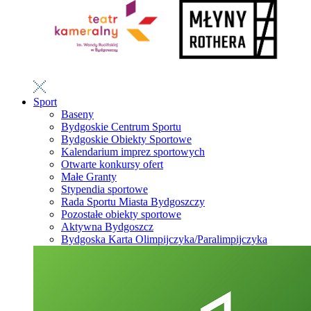
Sport
Baseny
Bydgoskie Centrum Sportu
Bydgoskie Obiekty Sportowe
Kalendarium imprez sportowych
Otwarte konkursy ofert
Małe Granty
Stypendia sportowe
Rada Sportu Miasta Bydgoszczy
Pozostałe obiekty sportowe
Aktywna Bydgoszcz
Bydgoska Karta Olimpijczyka/Paralimpijczyka