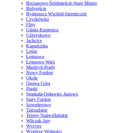
Bocianowo-Śródmieście-Stare Miasto
Brdyujście
Bydgoszcz Wschód-Siernieczek
Czyżkówko
Flisy
Glinki-Rupienica
Górzyskowo
Jachcice
Kapuściska
Leśne
Łęgnowo
Łęgnowo Wieś
Miedzyń-Prądy
Nowy Fordon
Okole
Osowa Góra
Piaski
Smukała-Opławiec-Janowo
Stary Fordon
Szwederowo
Tatrzańskie
Tereny Nadwiślańskie
Wilczak-Jary
Wyżyny
Wzgórze Wolności