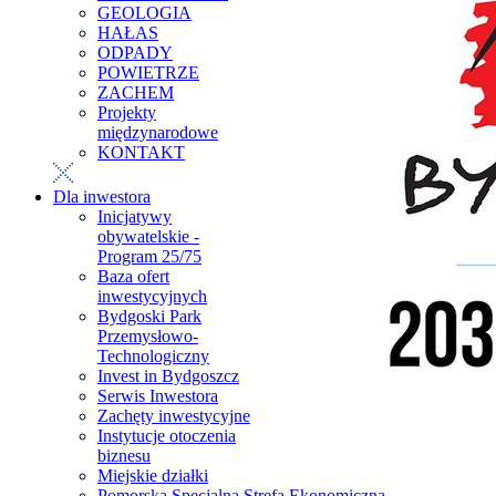
GEOLOGIA
HAŁAS
ODPADY
POWIETRZE
ZACHEM
Projekty
międzynarodowe
KONTAKT
Dla inwestora
Inicjatywy
obywatelskie -
Program 25/75
Baza ofert
inwestycyjnych
Bydgoski Park
Przemysłowo-
Technologiczny
Invest in Bydgoszcz
Serwis Inwestora
Zachęty inwestycyjne
Instytucje otoczenia
biznesu
Miejskie działki
Pomorska Specjalna Strefa Ekonomiczna