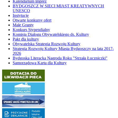
Kalendarium imprez
BYDGOSZCZ W SIECI MIAST KREATYWNYCH
UNESCO
Instytucje
Otwarte konkursy ofert
Małe Granty
Konkurs Stypendialny
Komisja Dialogu Obywatelskiego ds. Kultury
Pakt dla kultury
Obywatelska Strategia Rozwoju Kultury
Strategia Rozwoju Kultury Miasta Bydgoszczy na lata 2017-
2026
Bydgoska Literacka Nagroda Roku "Strzała Łuczniczki"
Samorządowa Karta dla Kultury