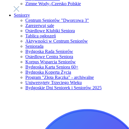
Zimne Wody–Czersko Polskie
Seniorzy
Centrum Seniorów "Dworcowa 3"
Zarezerwuj salę
Osiedlowe Klubiki Seniora
Tablica ogłoszeń
Aktywności w Centrum Seniorów
Seniorada
Bydgoska Rada Seniorów
Osiedlowe Centra Seniora
Korpus Wsparcia Seniorów
Bydgoska Karta Seniora 60+
Bydgoska Koperta Życia
Program "Złota Rączka" - archiwalne
Uniwersytety Trzeciego Wieku
Bydgoskie Dni Seniorek i Seniorów 2025