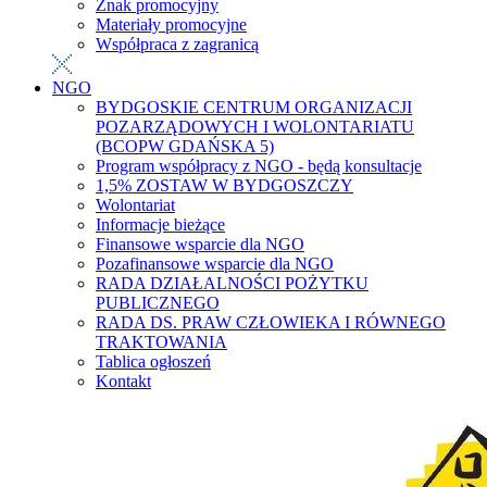
Znak promocyjny
Materiały promocyjne
Współpraca z zagranicą
NGO
BYDGOSKIE CENTRUM ORGANIZACJI
POZARZĄDOWYCH I WOLONTARIATU
(BCOPW GDAŃSKA 5)
Program współpracy z NGO - będą konsultacje
1,5% ZOSTAW W BYDGOSZCZY
Wolontariat
Informacje bieżące
Finansowe wsparcie dla NGO
Pozafinansowe wsparcie dla NGO
RADA DZIAŁALNOŚCI POŻYTKU
PUBLICZNEGO
RADA DS. PRAW CZŁOWIEKA I RÓWNEGO
TRAKTOWANIA
Tablica ogłoszeń
Kontakt