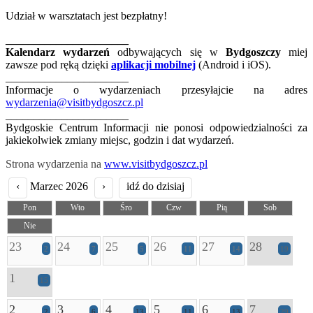
Udział w warsztatach jest bezpłatny!
______________________
Kalendarz wydarzeń
odbywających się w
Bydgoszczy
miej
zawsze pod ręką dzięki
aplikacji mobilnej
(Android i iOS).
______________________
Informacje o wydarzeniach przesyłajcie na adres
wydarzenia@visitbydgoszcz.pl
______________________
Bydgoskie Centrum Informacji nie ponosi odpowiedzialności za
jakiekolwiek zmiany miejsc, godzin i dat wydarzeń.
Strona wydarzenia na
www.visitbydgoszcz.pl
‹
Marzec 2026
›
idź do dzisiaj
Pon
Wto
Śro
Czw
Pią
Sob
Nie
23
24
25
26
27
28
2
7
5
11
14
19
1
15
2
3
4
5
6
7
2
6
13
11
13
29