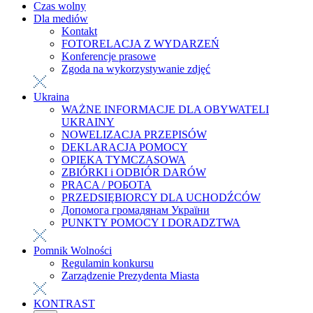
Czas wolny
Dla mediów
Kontakt
FOTORELACJA Z WYDARZEŃ
Konferencje prasowe
Zgoda na wykorzystywanie zdjęć
Ukraina
WAŻNE INFORMACJE DLA OBYWATELI
UKRAINY
NOWELIZACJA PRZEPISÓW
DEKLARACJA POMOCY
OPIEKA TYMCZASOWA
ZBIÓRKI i ODBIÓR DARÓW
PRACA / РОБОТА
PRZEDSIĘBIORCY DLA UCHODŹCÓW
Допомога громадянам України
PUNKTY POMOCY I DORADZTWA
Pomnik Wolności
Regulamin konkursu
Zarządzenie Prezydenta Miasta
KONTRAST