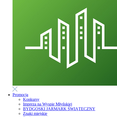
Promocja
Konkursy
Impreza na Wyspie Młyńskiej
BYDGOSKI JARMARK ŚWIĄTECZNY
Znaki miejskie