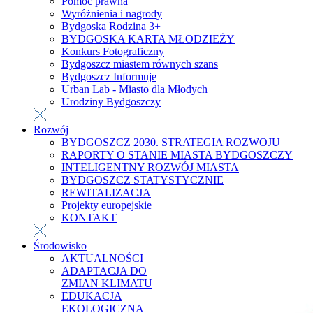
Pomoc prawna
Wyróżnienia i nagrody
Bydgoska Rodzina 3+
BYDGOSKA KARTA MŁODZIEŻY
Konkurs Fotograficzny
Bydgoszcz miastem równych szans
Bydgoszcz Informuje
Urban Lab - Miasto dla Młodych
Urodziny Bydgoszczy
Rozwój
BYDGOSZCZ 2030. STRATEGIA ROZWOJU
RAPORTY O STANIE MIASTA BYDGOSZCZY
INTELIGENTNY ROZWÓJ MIASTA
BYDGOSZCZ STATYSTYCZNIE
REWITALIZACJA
Projekty europejskie
KONTAKT
Środowisko
AKTUALNOŚCI
ADAPTACJA DO
ZMIAN KLIMATU
EDUKACJA
EKOLOGICZNA