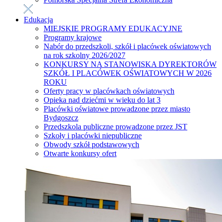
Edukacja
MIEJSKIE PROGRAMY EDUKACYJNE
Programy krajowe
Nabór do przedszkoli, szkół i placówek oświatowych
na rok szkolny 2026/2027
KONKURSY NA STANOWISKA DYREKTORÓW
SZKÓŁ I PLACÓWEK OŚWIATOWYCH W 2026
ROKU
Oferty pracy w placówkach oświatowych
Opieka nad dziećmi w wieku do lat 3
Placówki oświatowe prowadzone przez miasto
Bydgoszcz
Przedszkola publiczne prowadzone przez JST
Szkoły i placówki niepubliczne
Obwody szkół podstawowych
Otwarte konkursy ofert