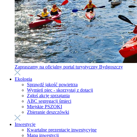
Zapraszamy na oficjalny portal turystyczny Bydgoszczy
Ekologia
Sprawdź jakość powietrza
Wymień piec - skorzystaj z dotacji
Zgłoś akcję sprzątania
ABC segregacji śmieci
Miejskie PSZOKI
Zbieranie deszczówki
Inwestycje
Kwartalne prezentacje inwestycyjne
Mapa inwestycji