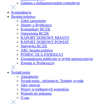
Zadania z dofinansowaniem centralnym
Komunikacja
Bezpieczeństwo
Zgłoś zagrożenie
Dbamy o Bydgoszcz
Komunikaty BCZK
Ostrzeżenia BCZK
RAPORT DOBOWY MIASTO
RAPORT DOBOWY POWIAT
Statystyka BCZK
ABC bezpieczeństwa
POMOC DLA ZWIERZĄT
Zgromadzenia publiczne w trybie uproszczonym
Pogoda w Bydgoszczy
Świadczenia
Aktualności
Świadczenia - informacje. Terminy wypłat
Akty prawne
Wzory wypełnionych wniosków
Wnioski do pobrania
O nas