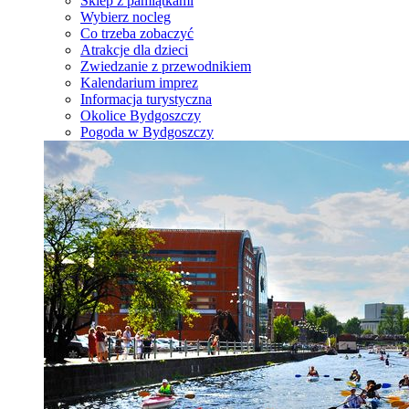
Sklep z pamiątkami
Wybierz nocleg
Co trzeba zobaczyć
Atrakcje dla dzieci
Zwiedzanie z przewodnikiem
Kalendarium imprez
Informacja turystyczna
Okolice Bydgoszczy
Pogoda w Bydgoszczy