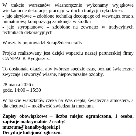
W trakcie warsztatów własnoręcznie wykonamy wyjątkowe
wielkanocne dekoracje, pracując w duchu tradycji i rękodzieła:
- jajo akrylowe – zdobione techniką decoupage od wewnątrz oraz z
miniaturową kompozycją zamkniętą w środku
- jajo styropianowe – zdobione na zewnątrz w tradycyjnych
technikach dekoracyjnych
Warsztaty poprowadzi Scrap&decu crafts.
Projekt realizowany jest dzięki wsparciu naszej partnerskiej firmy
CANPACK Bydgoszcz.
To doskonała okazja, aby twórczo spędzić czas, poznać świąteczne
zwyczaje i stworzyć własne, niepowtarzalne ozdoby.
28 marca 2026 r.
godz. 14:00 – 15:30
W trakcie warsztatów czeka na Was ciepła, świąteczna atmosfera, a
dla chętnych – możliwość zwiedzania muzeum.
Zapisy obowiązkowe – liczba miejsc ograniczona, 1 osoba,
zapisuje maksymalnie 2 osoby!
muzeum@kanalbydgoski.pl
Decyduje kolejność zgłoszeń.