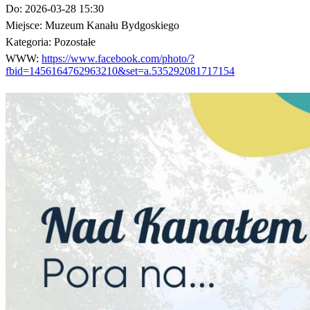
Do:
2026-03-28 15:30
Miejsce:
Muzeum Kanału Bydgoskiego
Kategoria:
Pozostałe
WWW:
https://www.facebook.com/photo/?
fbid=1456164762963210&set=a.535292081717154