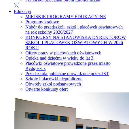
Edukacja
MIEJSKIE PROGRAMY EDUKACYJNE
Programy krajowe
Nabór do przedszkoli, szkół i placówek oświatowych
na rok szkolny 2026/2027
KONKURSY NA STANOWISKA DYREKTORÓW
SZKÓŁ I PLACÓWEK OŚWIATOWYCH W 2026
ROKU
Oferty pracy w placówkach oświatowych
Opieka nad dziećmi w wieku do lat 3
Placówki oświatowe prowadzone przez miasto
Bydgoszcz
Przedszkola publiczne prowadzone przez JST
Szkoły i placówki niepubliczne
Obwody szkół podstawowych
Otwarte konkursy ofert