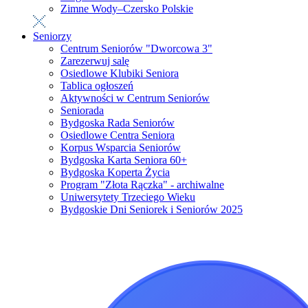
Zimne Wody–Czersko Polskie
Seniorzy
Centrum Seniorów "Dworcowa 3"
Zarezerwuj salę
Osiedlowe Klubiki Seniora
Tablica ogłoszeń
Aktywności w Centrum Seniorów
Seniorada
Bydgoska Rada Seniorów
Osiedlowe Centra Seniora
Korpus Wsparcia Seniorów
Bydgoska Karta Seniora 60+
Bydgoska Koperta Życia
Program "Złota Rączka" - archiwalne
Uniwersytety Trzeciego Wieku
Bydgoskie Dni Seniorek i Seniorów 2025