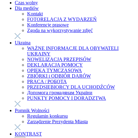
Czas wolny
Dla mediów
Kontakt
FOTORELACJA Z WYDARZEŃ
Konferencje prasowe
Zgoda na wykorzystywanie zdjęć
Ukraina
WAŻNE INFORMACJE DLA OBYWATELI
UKRAINY
NOWELIZACJA PRZEPISÓW
DEKLARACJA POMOCY
OPIEKA TYMCZASOWA
ZBIÓRKI i ODBIÓR DARÓW
PRACA / РОБОТА
PRZEDSIĘBIORCY DLA UCHODŹCÓW
Допомога громадянам України
PUNKTY POMOCY I DORADZTWA
Pomnik Wolności
Regulamin konkursu
Zarządzenie Prezydenta Miasta
KONTRAST