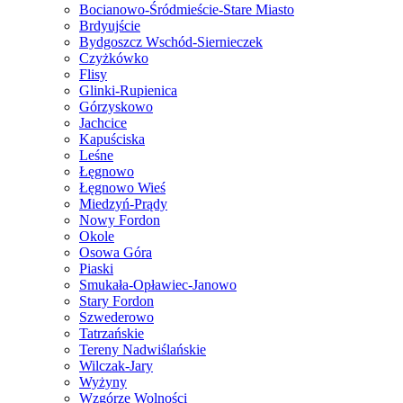
Bocianowo-Śródmieście-Stare Miasto
Brdyujście
Bydgoszcz Wschód-Siernieczek
Czyżkówko
Flisy
Glinki-Rupienica
Górzyskowo
Jachcice
Kapuściska
Leśne
Łęgnowo
Łęgnowo Wieś
Miedzyń-Prądy
Nowy Fordon
Okole
Osowa Góra
Piaski
Smukała-Opławiec-Janowo
Stary Fordon
Szwederowo
Tatrzańskie
Tereny Nadwiślańskie
Wilczak-Jary
Wyżyny
Wzgórze Wolności