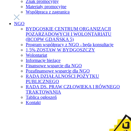
Znak promocyjny
Materiały promocyjne
Współpraca z zagranicą
NGO
BYDGOSKIE CENTRUM ORGANIZACJI
POZARZĄDOWYCH I WOLONTARIATU
(BCOPW GDAŃSKA 5)
Program współpracy z NGO - będą konsultacje
1,5% ZOSTAW W BYDGOSZCZY
Wolontariat
Informacje bieżące
Finansowe wsparcie dla NGO
Pozafinansowe wsparcie dla NGO
RADA DZIAŁALNOŚCI POŻYTKU
PUBLICZNEGO
RADA DS. PRAW CZŁOWIEKA I RÓWNEGO
TRAKTOWANIA
Tablica ogłoszeń
Kontakt