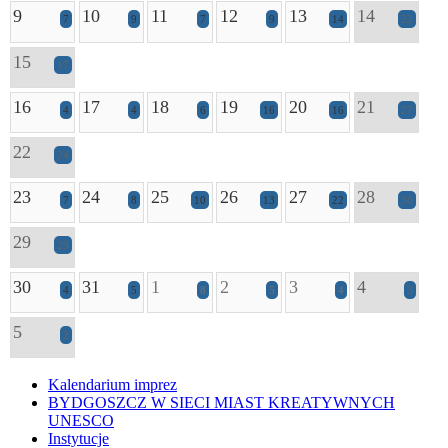
9
10
11
12
13
14
7
9
7
9
14
22
15
17
16
17
18
19
20
21
4
4
6
16
16
27
22
24
23
24
25
26
27
28
7
8
10
13
22
36
29
29
30
31
1
2
3
4
4
5
8
5
4
3
5
2
Kalendarium imprez
BYDGOSZCZ W SIECI MIAST KREATYWNYCH
UNESCO
Instytucje