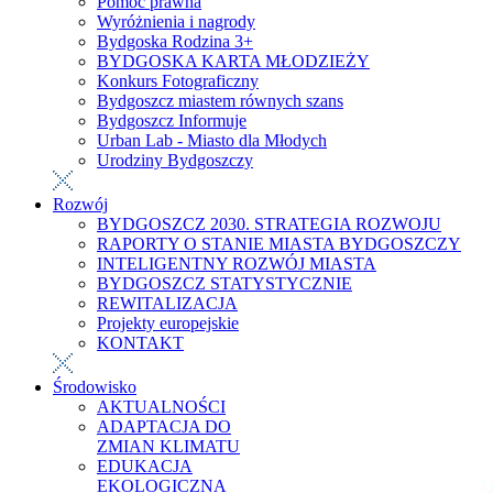
Pomoc prawna
Wyróżnienia i nagrody
Bydgoska Rodzina 3+
BYDGOSKA KARTA MŁODZIEŻY
Konkurs Fotograficzny
Bydgoszcz miastem równych szans
Bydgoszcz Informuje
Urban Lab - Miasto dla Młodych
Urodziny Bydgoszczy
Rozwój
BYDGOSZCZ 2030. STRATEGIA ROZWOJU
RAPORTY O STANIE MIASTA BYDGOSZCZY
INTELIGENTNY ROZWÓJ MIASTA
BYDGOSZCZ STATYSTYCZNIE
REWITALIZACJA
Projekty europejskie
KONTAKT
Środowisko
AKTUALNOŚCI
ADAPTACJA DO
ZMIAN KLIMATU
EDUKACJA
EKOLOGICZNA