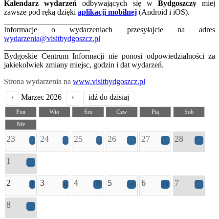
Kalendarz wydarzeń
odbywających się w
Bydgoszczy
miej
zawsze pod ręką dzięki
aplikacji mobilnej
(Android i iOS).
______________________
Informacje o wydarzeniach przesyłajcie na adres
wydarzenia@visitbydgoszcz.pl
______________________
Bydgoskie Centrum Informacji nie ponosi odpowiedzialności za
jakiekolwiek zmiany miejsc, godzin i dat wydarzeń.
Strona wydarzenia na
www.visitbydgoszcz.pl
‹
Marzec 2026
›
idź do dzisiaj
Pon
Wto
Śro
Czw
Pią
Sob
Nie
23
24
25
26
27
28
2
7
5
11
14
19
1
15
2
3
4
5
6
7
2
6
13
11
13
29
8
17