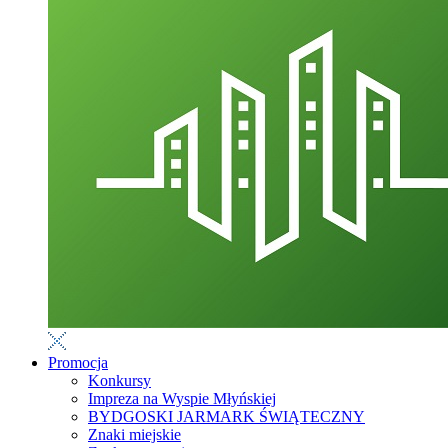
Promocja
Konkursy
Impreza na Wyspie Młyńskiej
BYDGOSKI JARMARK ŚWIĄTECZNY
Znaki miejskie