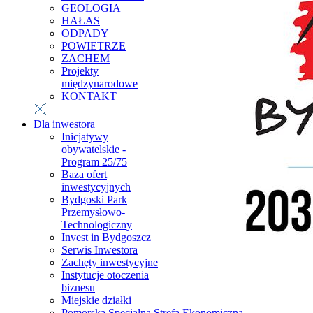
GEOLOGIA
HAŁAS
ODPADY
POWIETRZE
ZACHEM
Projekty
międzynarodowe
KONTAKT
Dla inwestora
Inicjatywy
obywatelskie -
Program 25/75
Baza ofert
inwestycyjnych
Bydgoski Park
Przemysłowo-
Technologiczny
Invest in Bydgoszcz
Serwis Inwestora
Zachęty inwestycyjne
Instytucje otoczenia
biznesu
Miejskie działki
Pomorska Specjalna Strefa Ekonomiczna