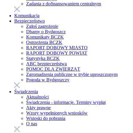
Zadania z dofinansowaniem centralnym
Komunikacja
Bezpieczeństwo
Zgłoś zagrożenie
Dbamy o Bydgoszcz
Komunikaty BCZK
Ostrzeżenia BCZK
RAPORT DOBOWY MIASTO
RAPORT DOBOWY POWIAT
Statystyka BCZK
ABC bezpieczeństwa
POMOC DLA ZWIERZĄT
Zgromadzenia publiczne w trybie uproszczonym
Pogoda w Bydgoszczy
Świadczenia
Aktualności
Świadczenia - informacje. Terminy wypłat
Akty prawne
Wzory wypełnionych wniosków
Wnioski do pobrania
O nas