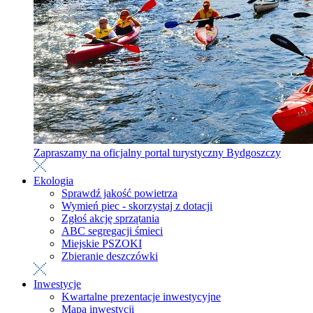
Zapraszamy na oficjalny portal turystyczny Bydgoszczy
Ekologia
Sprawdź jakość powietrza
Wymień piec - skorzystaj z dotacji
Zgłoś akcję sprzątania
ABC segregacji śmieci
Miejskie PSZOKI
Zbieranie deszczówki
Inwestycje
Kwartalne prezentacje inwestycyjne
Mapa inwestycji