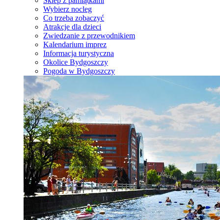
Sklep z pamiątkami
Wybierz nocleg
Co trzeba zobaczyć
Atrakcje dla dzieci
Zwiedzanie z przewodnikiem
Kalendarium imprez
Informacja turystyczna
Okolice Bydgoszczy
Pogoda w Bydgoszczy