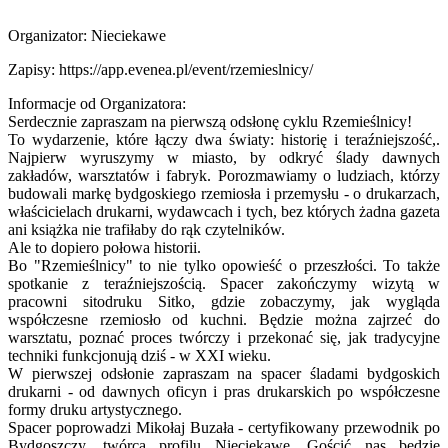
Organizator: Nieciekawe
Zapisy: https://app.evenea.pl/event/rzemieslnicy/
Informacje od Organizatora:
Serdecznie zapraszam na pierwszą odsłonę cyklu Rzemieślnicy!
To wydarzenie, które łączy dwa światy: historię i teraźniejszość,.
Najpierw wyruszymy w miasto, by odkryć ślady dawnych
zakładów, warsztatów i fabryk. Porozmawiamy o ludziach, którzy
budowali markę bydgoskiego rzemiosła i przemysłu - o drukarzach,
właścicielach drukarni, wydawcach i tych, bez których żadna gazeta
ani książka nie trafiłaby do rąk czytelników.
Ale to dopiero połowa historii.
Bo "Rzemieślnicy" to nie tylko opowieść o przeszłości. To także
spotkanie z teraźniejszością. Spacer zakończymy wizytą w
pracowni sitodruku Sitko, gdzie zobaczymy, jak wygląda
współczesne rzemiosło od kuchni. Będzie można zajrzeć do
warsztatu, poznać proces twórczy i przekonać się, jak tradycyjne
techniki funkcjonują dziś - w XXI wieku.
W pierwszej odsłonie zapraszam na spacer śladami bydgoskich
drukarni - od dawnych oficyn i pras drukarskich po współczesne
formy druku artystycznego.
Spacer poprowadzi Mikołaj Buzała - certyfikowany przewodnik po
Bydgoszczy, twórca profilu Nieciekawe. Gościć nas będzie