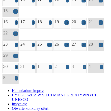
7
9
7
9
14
22
15
17
16
17
18
19
20
21
4
4
6
16
16
27
22
24
23
24
25
26
27
28
7
8
10
13
22
36
29
29
30
31
1
2
3
4
4
5
8
5
4
3
5
2
Kalendarium imprez
BYDGOSZCZ W SIECI MIAST KREATYWNYCH
UNESCO
Instytucje
Otwarte konkursy ofert