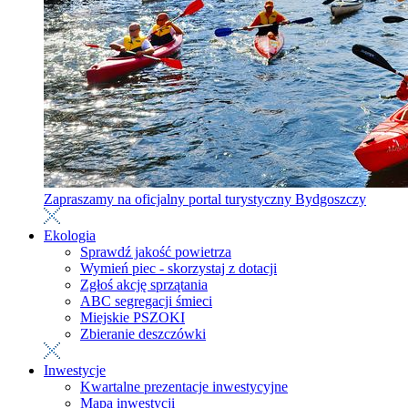
Zapraszamy na oficjalny portal turystyczny Bydgoszczy
Ekologia
Sprawdź jakość powietrza
Wymień piec - skorzystaj z dotacji
Zgłoś akcję sprzątania
ABC segregacji śmieci
Miejskie PSZOKI
Zbieranie deszczówki
Inwestycje
Kwartalne prezentacje inwestycyjne
Mapa inwestycji