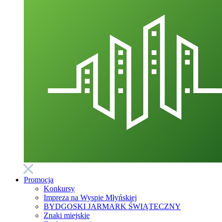
Promocja
Konkursy
Impreza na Wyspie Młyńskiej
BYDGOSKI JARMARK ŚWIĄTECZNY
Znaki miejskie