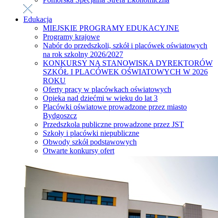
Edukacja
MIEJSKIE PROGRAMY EDUKACYJNE
Programy krajowe
Nabór do przedszkoli, szkół i placówek oświatowych
na rok szkolny 2026/2027
KONKURSY NA STANOWISKA DYREKTORÓW
SZKÓŁ I PLACÓWEK OŚWIATOWYCH W 2026
ROKU
Oferty pracy w placówkach oświatowych
Opieka nad dziećmi w wieku do lat 3
Placówki oświatowe prowadzone przez miasto
Bydgoszcz
Przedszkola publiczne prowadzone przez JST
Szkoły i placówki niepubliczne
Obwody szkół podstawowych
Otwarte konkursy ofert