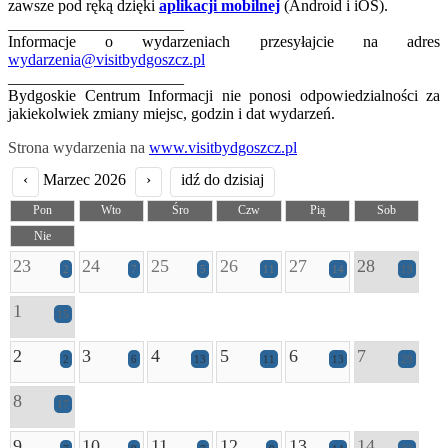
zawsze pod ręką dzięki
aplikacji mobilnej
(Android i iOS).
______________________
Informacje o wydarzeniach przesyłajcie na adres
wydarzenia@visitbydgoszcz.pl
______________________
Bydgoskie Centrum Informacji nie ponosi odpowiedzialności za
jakiekolwiek zmiany miejsc, godzin i dat wydarzeń.
Strona wydarzenia na
www.visitbydgoszcz.pl
‹
Marzec 2026
›
idź do dzisiaj
Pon
Wto
Śro
Czw
Pią
Sob
Nie
23
24
25
26
27
28
2
7
5
11
14
19
1
15
2
3
4
5
6
7
2
6
13
11
13
29
8
17
9
10
11
12
13
14