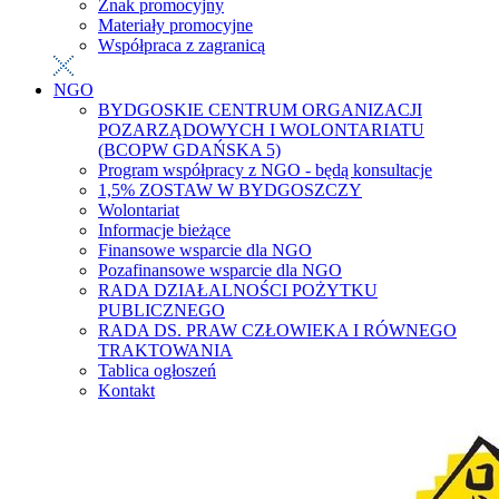
Znak promocyjny
Materiały promocyjne
Współpraca z zagranicą
NGO
BYDGOSKIE CENTRUM ORGANIZACJI
POZARZĄDOWYCH I WOLONTARIATU
(BCOPW GDAŃSKA 5)
Program współpracy z NGO - będą konsultacje
1,5% ZOSTAW W BYDGOSZCZY
Wolontariat
Informacje bieżące
Finansowe wsparcie dla NGO
Pozafinansowe wsparcie dla NGO
RADA DZIAŁALNOŚCI POŻYTKU
PUBLICZNEGO
RADA DS. PRAW CZŁOWIEKA I RÓWNEGO
TRAKTOWANIA
Tablica ogłoszeń
Kontakt