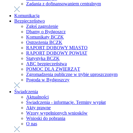
Zadania z dofinansowaniem centralnym
Komunikacja
Bezpieczeństwo
Zgłoś zagrożenie
Dbamy o Bydgoszcz
Komunikaty BCZK
Ostrzeżenia BCZK
RAPORT DOBOWY MIASTO
RAPORT DOBOWY POWIAT
Statystyka BCZK
ABC bezpieczeństwa
POMOC DLA ZWIERZĄT
Zgromadzenia publiczne w trybie uproszczonym
Pogoda w Bydgoszczy
Świadczenia
Aktualności
Świadczenia - informacje. Terminy wypłat
Akty prawne
Wzory wypełnionych wniosków
Wnioski do pobrania
O nas