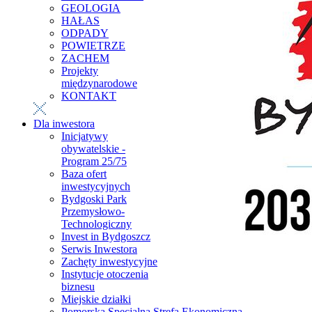
GEOLOGIA
HAŁAS
ODPADY
POWIETRZE
ZACHEM
Projekty
międzynarodowe
KONTAKT
Dla inwestora
Inicjatywy
obywatelskie -
Program 25/75
Baza ofert
inwestycyjnych
Bydgoski Park
Przemysłowo-
Technologiczny
Invest in Bydgoszcz
Serwis Inwestora
Zachęty inwestycyjne
Instytucje otoczenia
biznesu
Miejskie działki
Pomorska Specjalna Strefa Ekonomiczna