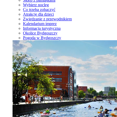
Sklep z pamiątkami
Wybierz nocleg
Co trzeba zobaczyć
Atrakcje dla dzieci
Zwiedzanie z przewodnikiem
Kalendarium imprez
Informacja turystyczna
Okolice Bydgoszczy
Pogoda w Bydgoszczy