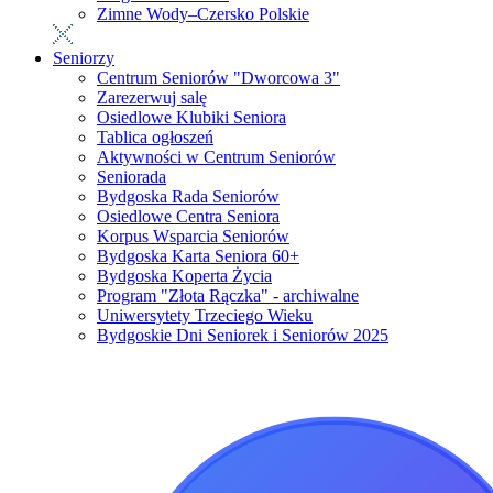
Zimne Wody–Czersko Polskie
Seniorzy
Centrum Seniorów "Dworcowa 3"
Zarezerwuj salę
Osiedlowe Klubiki Seniora
Tablica ogłoszeń
Aktywności w Centrum Seniorów
Seniorada
Bydgoska Rada Seniorów
Osiedlowe Centra Seniora
Korpus Wsparcia Seniorów
Bydgoska Karta Seniora 60+
Bydgoska Koperta Życia
Program "Złota Rączka" - archiwalne
Uniwersytety Trzeciego Wieku
Bydgoskie Dni Seniorek i Seniorów 2025