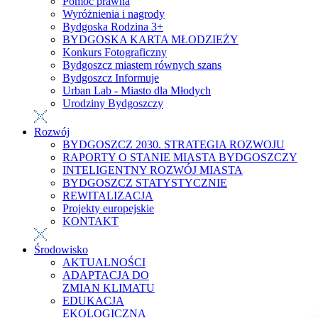
Pomoc prawna
Wyróżnienia i nagrody
Bydgoska Rodzina 3+
BYDGOSKA KARTA MŁODZIEŻY
Konkurs Fotograficzny
Bydgoszcz miastem równych szans
Bydgoszcz Informuje
Urban Lab - Miasto dla Młodych
Urodziny Bydgoszczy
Rozwój
BYDGOSZCZ 2030. STRATEGIA ROZWOJU
RAPORTY O STANIE MIASTA BYDGOSZCZY
INTELIGENTNY ROZWÓJ MIASTA
BYDGOSZCZ STATYSTYCZNIE
REWITALIZACJA
Projekty europejskie
KONTAKT
Środowisko
AKTUALNOŚCI
ADAPTACJA DO
ZMIAN KLIMATU
EDUKACJA
EKOLOGICZNA