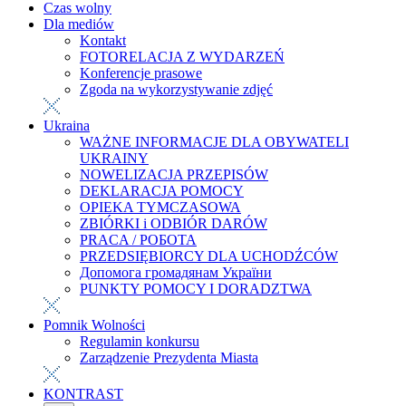
Czas wolny
Dla mediów
Kontakt
FOTORELACJA Z WYDARZEŃ
Konferencje prasowe
Zgoda na wykorzystywanie zdjęć
Ukraina
WAŻNE INFORMACJE DLA OBYWATELI
UKRAINY
NOWELIZACJA PRZEPISÓW
DEKLARACJA POMOCY
OPIEKA TYMCZASOWA
ZBIÓRKI i ODBIÓR DARÓW
PRACA / РОБОТА
PRZEDSIĘBIORCY DLA UCHODŹCÓW
Допомога громадянам України
PUNKTY POMOCY I DORADZTWA
Pomnik Wolności
Regulamin konkursu
Zarządzenie Prezydenta Miasta
KONTRAST