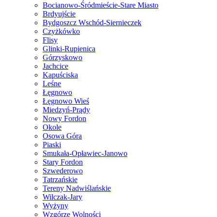
Bocianowo-Śródmieście-Stare Miasto
Brdyujście
Bydgoszcz Wschód-Siernieczek
Czyżkówko
Flisy
Glinki-Rupienica
Górzyskowo
Jachcice
Kapuściska
Leśne
Łęgnowo
Łęgnowo Wieś
Miedzyń-Prądy
Nowy Fordon
Okole
Osowa Góra
Piaski
Smukała-Opławiec-Janowo
Stary Fordon
Szwederowo
Tatrzańskie
Tereny Nadwiślańskie
Wilczak-Jary
Wyżyny
Wzgórze Wolności