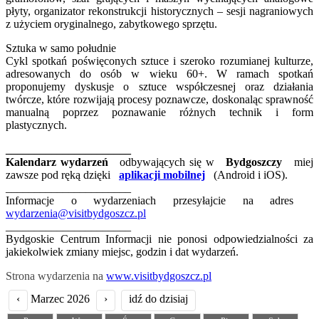
płyty, organizator rekonstrukcji historycznych – sesji nagraniowych
z użyciem oryginalnego, zabytkowego sprzętu.
Sztuka w samo południe
Cykl spotkań poświęconych sztuce i szeroko rozumianej kulturze,
adresowanych do osób w wieku 60+. W ramach spotkań
proponujemy dyskusje o sztuce współczesnej oraz działania
twórcze, które rozwijają procesy poznawcze, doskonaląc sprawność
manualną poprzez poznawanie różnych technik i form
plastycznych.
______________________
Kalendarz wydarzeń
odbywających się w
Bydgoszczy
miej
zawsze pod ręką dzięki
aplikacji mobilnej
(Android i iOS).
______________________
Informacje o wydarzeniach przesyłajcie na adres
wydarzenia@visitbydgoszcz.pl
______________________
Bydgoskie Centrum Informacji nie ponosi odpowiedzialności za
jakiekolwiek zmiany miejsc, godzin i dat wydarzeń.
Strona wydarzenia na
www.visitbydgoszcz.pl
‹
Marzec 2026
›
idź do dzisiaj