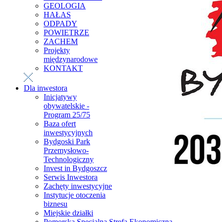
GEOLOGIA
HAŁAS
ODPADY
POWIETRZE
ZACHEM
Projekty
międzynarodowe
KONTAKT
Dla inwestora
Inicjatywy
obywatelskie -
Program 25/75
Baza ofert
inwestycyjnych
Bydgoski Park
Przemysłowo-
Technologiczny
Invest in Bydgoszcz
Serwis Inwestora
Zachęty inwestycyjne
Instytucje otoczenia
biznesu
Miejskie działki
Pomorska Specjalna Strefa Ekonomiczna