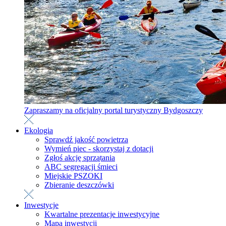
Zapraszamy na oficjalny portal turystyczny Bydgoszczy
Ekologia
Sprawdź jakość powietrza
Wymień piec - skorzystaj z dotacji
Zgłoś akcję sprzątania
ABC segregacji śmieci
Miejskie PSZOKI
Zbieranie deszczówki
Inwestycje
Kwartalne prezentacje inwestycyjne
Mapa inwestycji