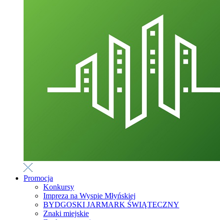
Promocja
Konkursy
Impreza na Wyspie Młyńskiej
BYDGOSKI JARMARK ŚWIĄTECZNY
Znaki miejskie