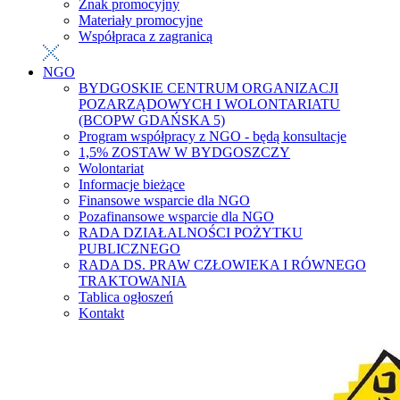
Znak promocyjny
Materiały promocyjne
Współpraca z zagranicą
NGO
BYDGOSKIE CENTRUM ORGANIZACJI
POZARZĄDOWYCH I WOLONTARIATU
(BCOPW GDAŃSKA 5)
Program współpracy z NGO - będą konsultacje
1,5% ZOSTAW W BYDGOSZCZY
Wolontariat
Informacje bieżące
Finansowe wsparcie dla NGO
Pozafinansowe wsparcie dla NGO
RADA DZIAŁALNOŚCI POŻYTKU
PUBLICZNEGO
RADA DS. PRAW CZŁOWIEKA I RÓWNEGO
TRAKTOWANIA
Tablica ogłoszeń
Kontakt