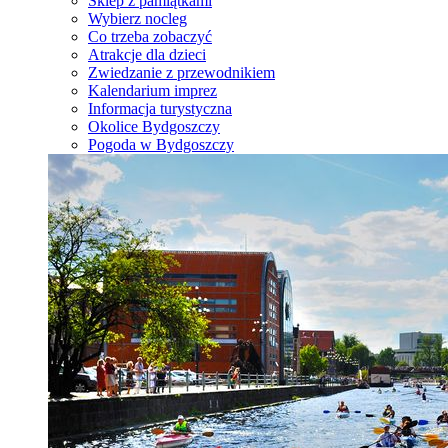
Sklep z pamiątkami
Wybierz nocleg
Co trzeba zobaczyć
Atrakcje dla dzieci
Zwiedzanie z przewodnikiem
Kalendarium imprez
Informacja turystyczna
Okolice Bydgoszczy
Pogoda w Bydgoszczy