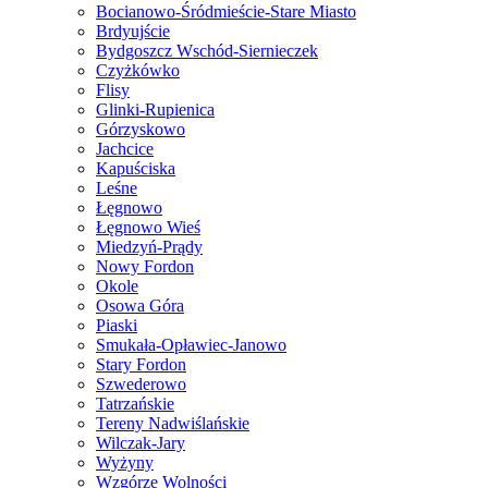
Bocianowo-Śródmieście-Stare Miasto
Brdyujście
Bydgoszcz Wschód-Siernieczek
Czyżkówko
Flisy
Glinki-Rupienica
Górzyskowo
Jachcice
Kapuściska
Leśne
Łęgnowo
Łęgnowo Wieś
Miedzyń-Prądy
Nowy Fordon
Okole
Osowa Góra
Piaski
Smukała-Opławiec-Janowo
Stary Fordon
Szwederowo
Tatrzańskie
Tereny Nadwiślańskie
Wilczak-Jary
Wyżyny
Wzgórze Wolności