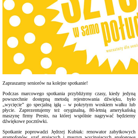
Zapraszamy seniorów na kolejne spotkanie!
Podczas marcowego spotkania przybliżymy czasy, kiedy jedyną
powszechnie dostępną metodą rejestrowania dźwięku, było
„wycięcie” go specjalną igłą – w pokrytym woskiem wałku lub
płycie. Zaprezentujemy też oryginalną, 80-letnią amerykańską
maszynę firmy Presto, na której wspólnie nagrywać będziemy
dźwiękowe pocztówki.
Spotkanie poprowadzi Jędrzej Kubiak: renowator zabytkowych
gramofonów, szaf grających i maszyn wycinających analogowe