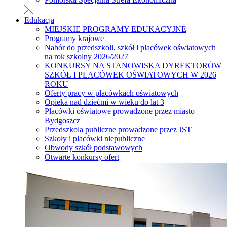
Edukacja
MIEJSKIE PROGRAMY EDUKACYJNE
Programy krajowe
Nabór do przedszkoli, szkół i placówek oświatowych
na rok szkolny 2026/2027
KONKURSY NA STANOWISKA DYREKTORÓW
SZKÓŁ I PLACÓWEK OŚWIATOWYCH W 2026
ROKU
Oferty pracy w placówkach oświatowych
Opieka nad dziećmi w wieku do lat 3
Placówki oświatowe prowadzone przez miasto
Bydgoszcz
Przedszkola publiczne prowadzone przez JST
Szkoły i placówki niepubliczne
Obwody szkół podstawowych
Otwarte konkursy ofert