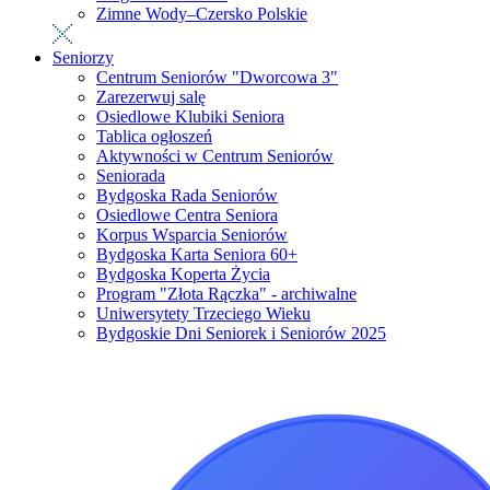
Zimne Wody–Czersko Polskie
Seniorzy
Centrum Seniorów "Dworcowa 3"
Zarezerwuj salę
Osiedlowe Klubiki Seniora
Tablica ogłoszeń
Aktywności w Centrum Seniorów
Seniorada
Bydgoska Rada Seniorów
Osiedlowe Centra Seniora
Korpus Wsparcia Seniorów
Bydgoska Karta Seniora 60+
Bydgoska Koperta Życia
Program "Złota Rączka" - archiwalne
Uniwersytety Trzeciego Wieku
Bydgoskie Dni Seniorek i Seniorów 2025