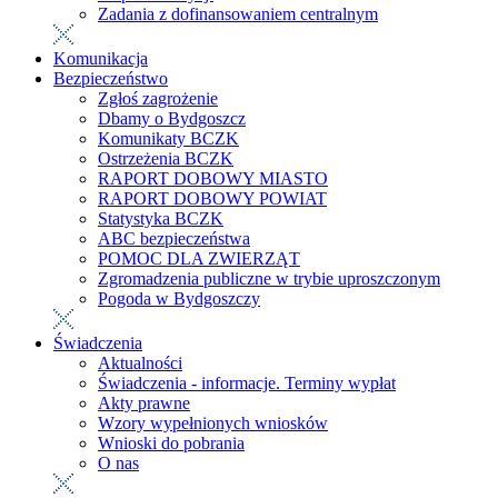
Zadania z dofinansowaniem centralnym
Komunikacja
Bezpieczeństwo
Zgłoś zagrożenie
Dbamy o Bydgoszcz
Komunikaty BCZK
Ostrzeżenia BCZK
RAPORT DOBOWY MIASTO
RAPORT DOBOWY POWIAT
Statystyka BCZK
ABC bezpieczeństwa
POMOC DLA ZWIERZĄT
Zgromadzenia publiczne w trybie uproszczonym
Pogoda w Bydgoszczy
Świadczenia
Aktualności
Świadczenia - informacje. Terminy wypłat
Akty prawne
Wzory wypełnionych wniosków
Wnioski do pobrania
O nas