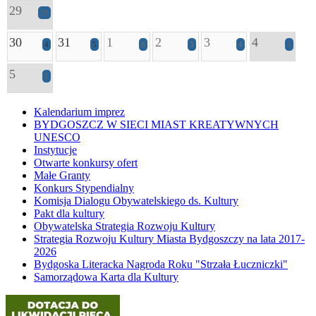
29
29
30
31
1
2
3
4
4
5
8
5
4
3
5
2
Kalendarium imprez
BYDGOSZCZ W SIECI MIAST KREATYWNYCH
UNESCO
Instytucje
Otwarte konkursy ofert
Małe Granty
Konkurs Stypendialny
Komisja Dialogu Obywatelskiego ds. Kultury
Pakt dla kultury
Obywatelska Strategia Rozwoju Kultury
Strategia Rozwoju Kultury Miasta Bydgoszczy na lata 2017-
2026
Bydgoska Literacka Nagroda Roku "Strzała Łuczniczki"
Samorządowa Karta dla Kultury