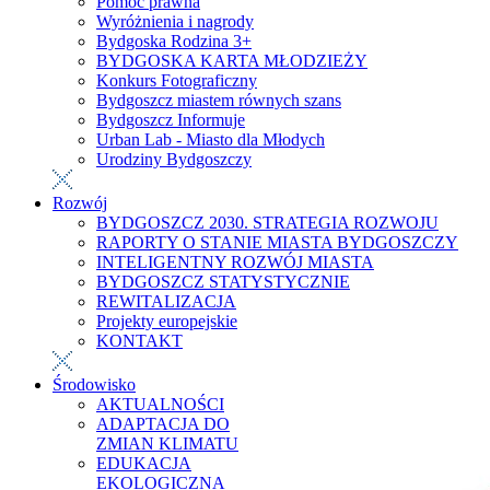
Pomoc prawna
Wyróżnienia i nagrody
Bydgoska Rodzina 3+
BYDGOSKA KARTA MŁODZIEŻY
Konkurs Fotograficzny
Bydgoszcz miastem równych szans
Bydgoszcz Informuje
Urban Lab - Miasto dla Młodych
Urodziny Bydgoszczy
Rozwój
BYDGOSZCZ 2030. STRATEGIA ROZWOJU
RAPORTY O STANIE MIASTA BYDGOSZCZY
INTELIGENTNY ROZWÓJ MIASTA
BYDGOSZCZ STATYSTYCZNIE
REWITALIZACJA
Projekty europejskie
KONTAKT
Środowisko
AKTUALNOŚCI
ADAPTACJA DO
ZMIAN KLIMATU
EDUKACJA
EKOLOGICZNA