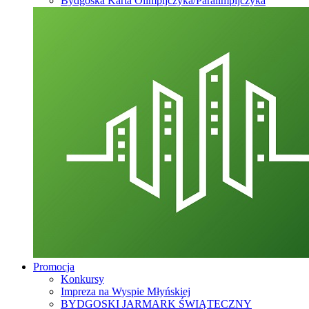
Bydgoska Karta Olimpijczyka/Paralimpijczyka
Promocja
Konkursy
Impreza na Wyspie Młyńskiej
BYDGOSKI JARMARK ŚWIĄTECZNY