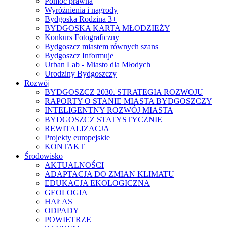
Pomoc prawna
Wyróżnienia i nagrody
Bydgoska Rodzina 3+
BYDGOSKA KARTA MŁODZIEŻY
Konkurs Fotograficzny
Bydgoszcz miastem równych szans
Bydgoszcz Informuje
Urban Lab - Miasto dla Młodych
Urodziny Bydgoszczy
Rozwój
BYDGOSZCZ 2030. STRATEGIA ROZWOJU
RAPORTY O STANIE MIASTA BYDGOSZCZY
INTELIGENTNY ROZWÓJ MIASTA
BYDGOSZCZ STATYSTYCZNIE
REWITALIZACJA
Projekty europejskie
KONTAKT
Środowisko
AKTUALNOŚCI
ADAPTACJA DO ZMIAN KLIMATU
EDUKACJA EKOLOGICZNA
GEOLOGIA
HAŁAS
ODPADY
POWIETRZE