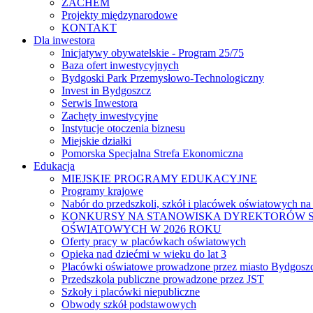
ZACHEM
Projekty międzynarodowe
KONTAKT
Dla inwestora
Inicjatywy obywatelskie - Program 25/75
Baza ofert inwestycyjnych
Bydgoski Park Przemysłowo-Technologiczny
Invest in Bydgoszcz
Serwis Inwestora
Zachęty inwestycyjne
Instytucje otoczenia biznesu
Miejskie działki
Pomorska Specjalna Strefa Ekonomiczna
Edukacja
MIEJSKIE PROGRAMY EDUKACYJNE
Programy krajowe
Nabór do przedszkoli, szkół i placówek oświatowych na
KONKURSY NA STANOWISKA DYREKTORÓW S
OŚWIATOWYCH W 2026 ROKU
Oferty pracy w placówkach oświatowych
Opieka nad dziećmi w wieku do lat 3
Placówki oświatowe prowadzone przez miasto Bydgosz
Przedszkola publiczne prowadzone przez JST
Szkoły i placówki niepubliczne
Obwody szkół podstawowych