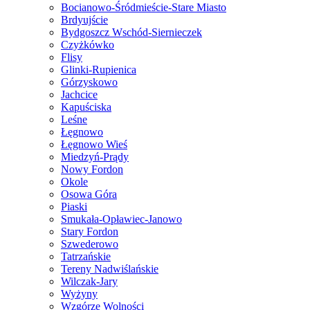
Bocianowo-Śródmieście-Stare Miasto
Brdyujście
Bydgoszcz Wschód-Siernieczek
Czyżkówko
Flisy
Glinki-Rupienica
Górzyskowo
Jachcice
Kapuściska
Leśne
Łęgnowo
Łęgnowo Wieś
Miedzyń-Prądy
Nowy Fordon
Okole
Osowa Góra
Piaski
Smukała-Opławiec-Janowo
Stary Fordon
Szwederowo
Tatrzańskie
Tereny Nadwiślańskie
Wilczak-Jary
Wyżyny
Wzgórze Wolności