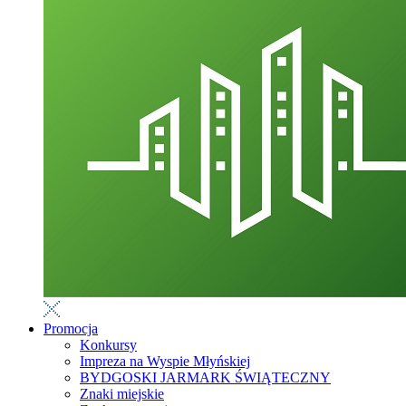
Promocja
Konkursy
Impreza na Wyspie Młyńskiej
BYDGOSKI JARMARK ŚWIĄTECZNY
Znaki miejskie