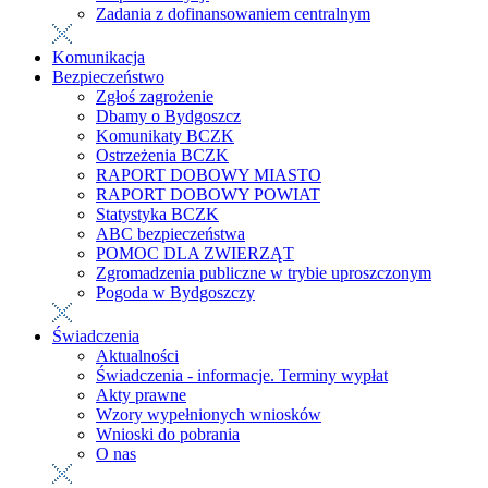
Zadania z dofinansowaniem centralnym
Komunikacja
Bezpieczeństwo
Zgłoś zagrożenie
Dbamy o Bydgoszcz
Komunikaty BCZK
Ostrzeżenia BCZK
RAPORT DOBOWY MIASTO
RAPORT DOBOWY POWIAT
Statystyka BCZK
ABC bezpieczeństwa
POMOC DLA ZWIERZĄT
Zgromadzenia publiczne w trybie uproszczonym
Pogoda w Bydgoszczy
Świadczenia
Aktualności
Świadczenia - informacje. Terminy wypłat
Akty prawne
Wzory wypełnionych wniosków
Wnioski do pobrania
O nas