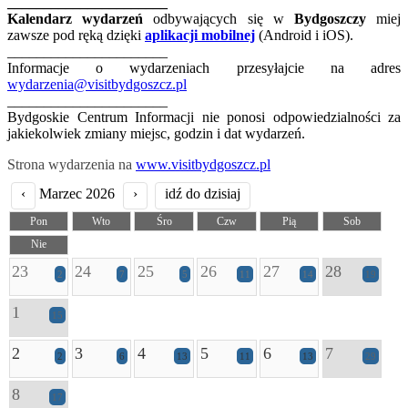
______________________
Kalendarz wydarzeń
odbywających się w
Bydgoszczy
miej
zawsze pod ręką dzięki
aplikacji mobilnej
(Android i iOS).
______________________
Informacje o wydarzeniach przesyłajcie na adres
wydarzenia@visitbydgoszcz.pl
______________________
Bydgoskie Centrum Informacji nie ponosi odpowiedzialności za
jakiekolwiek zmiany miejsc, godzin i dat wydarzeń.
Strona wydarzenia na
www.visitbydgoszcz.pl
‹
Marzec 2026
›
idź do dzisiaj
Pon
Wto
Śro
Czw
Pią
Sob
Nie
23
24
25
26
27
28
2
7
5
11
14
19
1
15
2
3
4
5
6
7
2
6
13
11
13
29
8
17