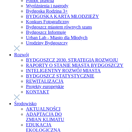
Pomoc prawna
Wyróżnienia i nagrody
Bydgoska Rodzina 3+
BYDGOSKA KARTA MŁODZIEŻY
Konkurs Fotograficzny
Bydgoszcz miastem równych szans
Bydgoszcz Informuje
Urban Lab - Miasto dla Młodych
Urodziny Bydgoszczy
Rozwój
BYDGOSZCZ 2030. STRATEGIA ROZWOJU
RAPORTY O STANIE MIASTA BYDGOSZCZY
INTELIGENTNY ROZWÓJ MIASTA
BYDGOSZCZ STATYSTYCZNIE
REWITALIZACJA
Projekty europejskie
KONTAKT
Środowisko
AKTUALNOŚCI
ADAPTACJA DO
ZMIAN KLIMATU
EDUKACJA
EKOLOGICZNA