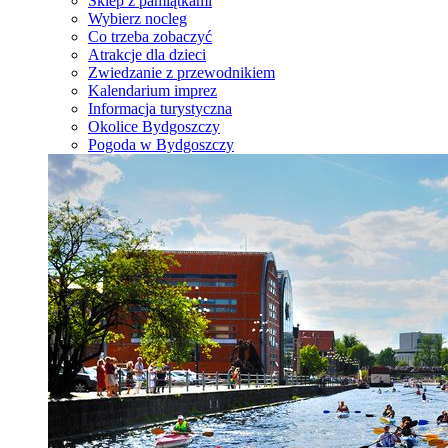
Sklep z pamiątkami
Wybierz nocleg
Co trzeba zobaczyć
Atrakcje dla dzieci
Zwiedzanie z przewodnikiem
Kalendarium imprez
Informacja turystyczna
Okolice Bydgoszczy
Pogoda w Bydgoszczy