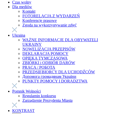
Czas wolny
Dla mediów
Kontakt
FOTORELACJA Z WYDARZEŃ
Konferencje prasowe
Zgoda na wykorzystywanie zdjęć
Ukraina
WAŻNE INFORMACJE DLA OBYWATELI
UKRAINY
NOWELIZACJA PRZEPISÓW
DEKLARACJA POMOCY
OPIEKA TYMCZASOWA
ZBIÓRKI i ODBIÓR DARÓW
PRACA / РОБОТА
PRZEDSIĘBIORCY DLA UCHODŹCÓW
Допомога громадянам України
PUNKTY POMOCY I DORADZTWA
Pomnik Wolności
Regulamin konkursu
Zarządzenie Prezydenta Miasta
KONTRAST