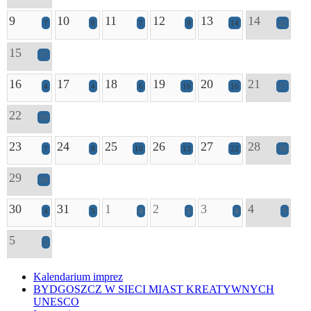
9
10
11
12
13
14
7
9
7
9
14
22
15
17
16
17
18
19
20
21
4
4
6
16
16
27
22
24
23
24
25
26
27
28
7
8
10
13
22
36
29
29
30
31
1
2
3
4
4
5
8
5
4
3
5
2
Kalendarium imprez
BYDGOSZCZ W SIECI MIAST KREATYWNYCH
UNESCO