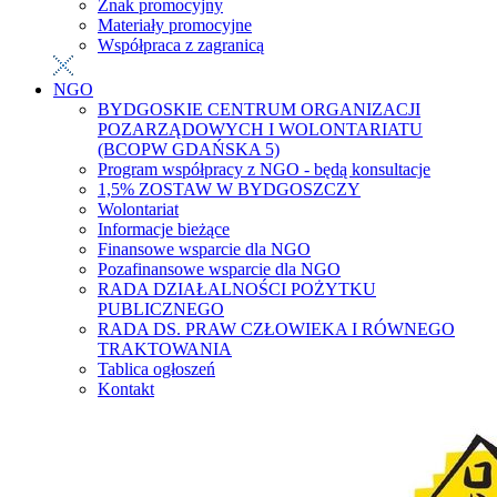
Znak promocyjny
Materiały promocyjne
Współpraca z zagranicą
NGO
BYDGOSKIE CENTRUM ORGANIZACJI
POZARZĄDOWYCH I WOLONTARIATU
(BCOPW GDAŃSKA 5)
Program współpracy z NGO - będą konsultacje
1,5% ZOSTAW W BYDGOSZCZY
Wolontariat
Informacje bieżące
Finansowe wsparcie dla NGO
Pozafinansowe wsparcie dla NGO
RADA DZIAŁALNOŚCI POŻYTKU
PUBLICZNEGO
RADA DS. PRAW CZŁOWIEKA I RÓWNEGO
TRAKTOWANIA
Tablica ogłoszeń
Kontakt