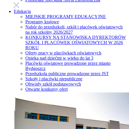
Edukacja
MIEJSKIE PROGRAMY EDUKACYJNE
Programy krajowe
Nabór do przedszkoli, szkół i placówek oświatowych
na rok szkolny 2026/2027
KONKURSY NA STANOWISKA DYREKTORÓW
SZKÓŁ I PLACÓWEK OŚWIATOWYCH W 2026
ROKU
Oferty pracy w placówkach oświatowych
Opieka nad dziećmi w wieku do lat 3
Placówki oświatowe prowadzone przez miasto
Bydgoszcz
Przedszkola publiczne prowadzone przez JST
Szkoły i placówki niepubliczne
Obwody szkół podstawowych
Otwarte konkursy ofert