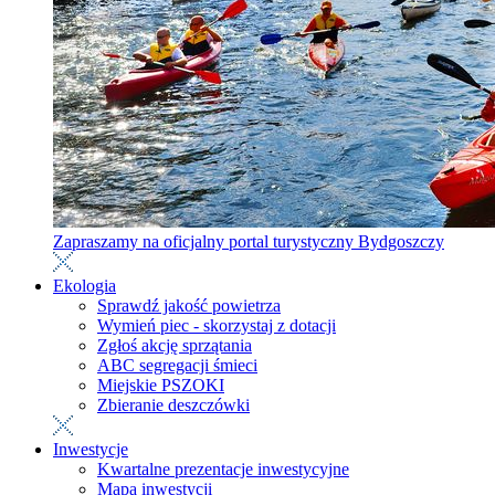
Zapraszamy na oficjalny portal turystyczny Bydgoszczy
Ekologia
Sprawdź jakość powietrza
Wymień piec - skorzystaj z dotacji
Zgłoś akcję sprzątania
ABC segregacji śmieci
Miejskie PSZOKI
Zbieranie deszczówki
Inwestycje
Kwartalne prezentacje inwestycyjne
Mapa inwestycji