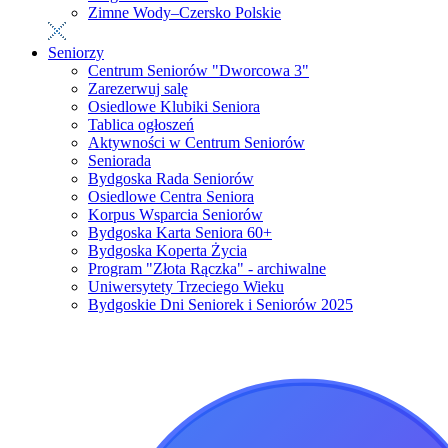
Zimne Wody–Czersko Polskie
Seniorzy
Centrum Seniorów "Dworcowa 3"
Zarezerwuj salę
Osiedlowe Klubiki Seniora
Tablica ogłoszeń
Aktywności w Centrum Seniorów
Seniorada
Bydgoska Rada Seniorów
Osiedlowe Centra Seniora
Korpus Wsparcia Seniorów
Bydgoska Karta Seniora 60+
Bydgoska Koperta Życia
Program "Złota Rączka" - archiwalne
Uniwersytety Trzeciego Wieku
Bydgoskie Dni Seniorek i Seniorów 2025