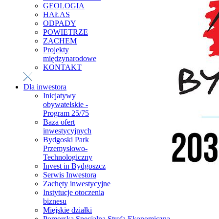
GEOLOGIA
HAŁAS
ODPADY
POWIETRZE
ZACHEM
Projekty
międzynarodowe
KONTAKT
Dla inwestora
Inicjatywy
obywatelskie -
Program 25/75
Baza ofert
inwestycyjnych
Bydgoski Park
Przemysłowo-
Technologiczny
Invest in Bydgoszcz
Serwis Inwestora
Zachęty inwestycyjne
Instytucje otoczenia
biznesu
Miejskie działki
Pomorska Specjalna Strefa Ekonomiczna