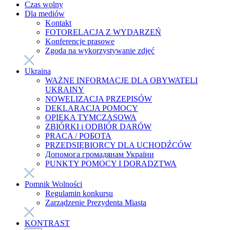
Czas wolny
Dla mediów
Kontakt
FOTORELACJA Z WYDARZEŃ
Konferencje prasowe
Zgoda na wykorzystywanie zdjęć
Ukraina
WAŻNE INFORMACJE DLA OBYWATELI
UKRAINY
NOWELIZACJA PRZEPISÓW
DEKLARACJA POMOCY
OPIEKA TYMCZASOWA
ZBIÓRKI i ODBIÓR DARÓW
PRACA / РОБОТА
PRZEDSIĘBIORCY DLA UCHODŹCÓW
Допомога громадянам України
PUNKTY POMOCY I DORADZTWA
Pomnik Wolności
Regulamin konkursu
Zarządzenie Prezydenta Miasta
KONTRAST