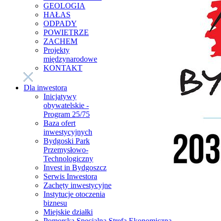
GEOLOGIA
HAŁAS
ODPADY
POWIETRZE
ZACHEM
Projekty
międzynarodowe
KONTAKT
Dla inwestora
Inicjatywy
obywatelskie -
Program 25/75
Baza ofert
inwestycyjnych
Bydgoski Park
Przemysłowo-
Technologiczny
Invest in Bydgoszcz
Serwis Inwestora
Zachęty inwestycyjne
Instytucje otoczenia
biznesu
Miejskie działki
Pomorska Specjalna Strefa Ekonomiczna