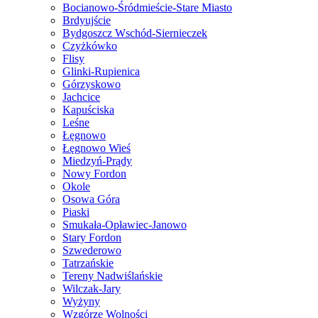
Bocianowo-Śródmieście-Stare Miasto
Brdyujście
Bydgoszcz Wschód-Siernieczek
Czyżkówko
Flisy
Glinki-Rupienica
Górzyskowo
Jachcice
Kapuściska
Leśne
Łęgnowo
Łęgnowo Wieś
Miedzyń-Prądy
Nowy Fordon
Okole
Osowa Góra
Piaski
Smukała-Opławiec-Janowo
Stary Fordon
Szwederowo
Tatrzańskie
Tereny Nadwiślańskie
Wilczak-Jary
Wyżyny
Wzgórze Wolności