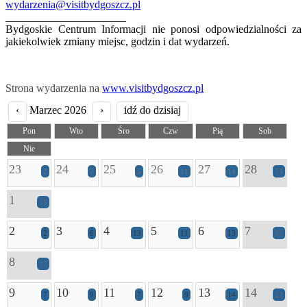
wydarzenia@visitbydgoszcz.pl
______________________
Bydgoskie Centrum Informacji nie ponosi odpowiedzialności za
jakiekolwiek zmiany miejsc, godzin i dat wydarzeń.
Strona wydarzenia na
www.visitbydgoszcz.pl
‹
Marzec 2026
›
idź do dzisiaj
Pon
Wto
Śro
Czw
Pią
Sob
Nie
23
24
25
26
27
28
2
7
5
11
14
19
1
15
2
3
4
5
6
7
2
6
13
11
13
29
8
17
9
10
11
12
13
14
7
9
7
9
14
22