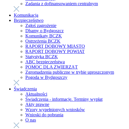
Zadania z dofinansowaniem centralnym
Komunikacja
Bezpieczeństwo
Zgłoś zagrożenie
Dbamy o Bydgoszcz
Komunikaty BCZK
Ostrzeżenia BCZK
RAPORT DOBOWY MIASTO
RAPORT DOBOWY POWIAT
Statystyka BCZK
ABC bezpieczeństwa
POMOC DLA ZWIERZĄT
Zgromadzenia publiczne w trybie uproszczonym
Pogoda w Bydgoszczy
Świadczenia
Aktualności
Świadczenia - informacje. Terminy wypłat
Akty prawne
Wzory wypełnionych wniosków
Wnioski do pobrania
O nas