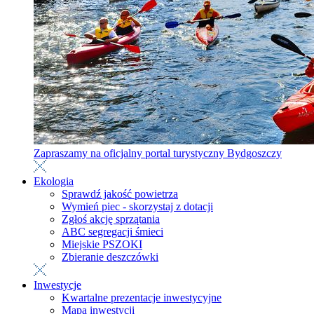
Zapraszamy na oficjalny portal turystyczny Bydgoszczy
Ekologia
Sprawdź jakość powietrza
Wymień piec - skorzystaj z dotacji
Zgłoś akcję sprzątania
ABC segregacji śmieci
Miejskie PSZOKI
Zbieranie deszczówki
Inwestycje
Kwartalne prezentacje inwestycyjne
Mapa inwestycji