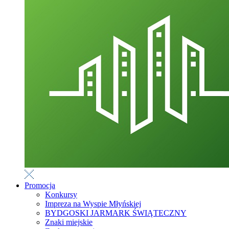
Promocja
Konkursy
Impreza na Wyspie Młyńskiej
BYDGOSKI JARMARK ŚWIĄTECZNY
Znaki miejskie