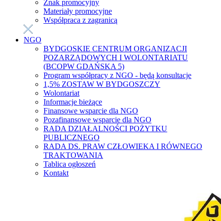
Znak promocyjny
Materiały promocyjne
Współpraca z zagranicą
NGO
BYDGOSKIE CENTRUM ORGANIZACJI
POZARZĄDOWYCH I WOLONTARIATU
(BCOPW GDAŃSKA 5)
Program współpracy z NGO - będą konsultacje
1,5% ZOSTAW W BYDGOSZCZY
Wolontariat
Informacje bieżące
Finansowe wsparcie dla NGO
Pozafinansowe wsparcie dla NGO
RADA DZIAŁALNOŚCI POŻYTKU
PUBLICZNEGO
RADA DS. PRAW CZŁOWIEKA I RÓWNEGO
TRAKTOWANIA
Tablica ogłoszeń
Kontakt