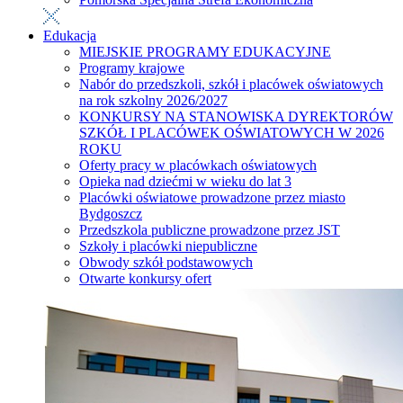
Edukacja
MIEJSKIE PROGRAMY EDUKACYJNE
Programy krajowe
Nabór do przedszkoli, szkół i placówek oświatowych
na rok szkolny 2026/2027
KONKURSY NA STANOWISKA DYREKTORÓW
SZKÓŁ I PLACÓWEK OŚWIATOWYCH W 2026
ROKU
Oferty pracy w placówkach oświatowych
Opieka nad dziećmi w wieku do lat 3
Placówki oświatowe prowadzone przez miasto
Bydgoszcz
Przedszkola publiczne prowadzone przez JST
Szkoły i placówki niepubliczne
Obwody szkół podstawowych
Otwarte konkursy ofert