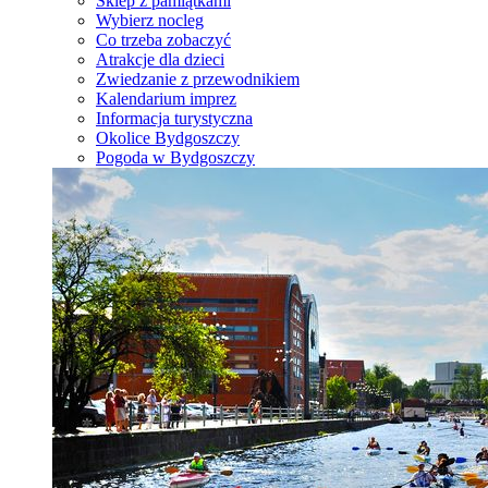
Sklep z pamiątkami
Wybierz nocleg
Co trzeba zobaczyć
Atrakcje dla dzieci
Zwiedzanie z przewodnikiem
Kalendarium imprez
Informacja turystyczna
Okolice Bydgoszczy
Pogoda w Bydgoszczy