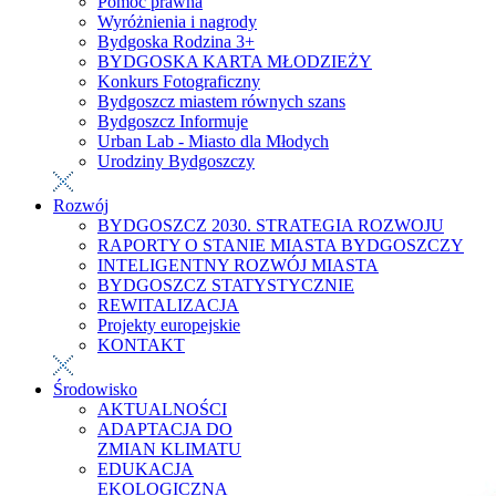
Pomoc prawna
Wyróżnienia i nagrody
Bydgoska Rodzina 3+
BYDGOSKA KARTA MŁODZIEŻY
Konkurs Fotograficzny
Bydgoszcz miastem równych szans
Bydgoszcz Informuje
Urban Lab - Miasto dla Młodych
Urodziny Bydgoszczy
Rozwój
BYDGOSZCZ 2030. STRATEGIA ROZWOJU
RAPORTY O STANIE MIASTA BYDGOSZCZY
INTELIGENTNY ROZWÓJ MIASTA
BYDGOSZCZ STATYSTYCZNIE
REWITALIZACJA
Projekty europejskie
KONTAKT
Środowisko
AKTUALNOŚCI
ADAPTACJA DO
ZMIAN KLIMATU
EDUKACJA
EKOLOGICZNA