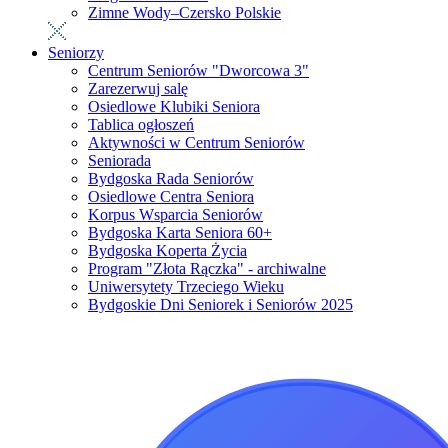
Zimne Wody–Czersko Polskie
Seniorzy
Centrum Seniorów "Dworcowa 3"
Zarezerwuj salę
Osiedlowe Klubiki Seniora
Tablica ogłoszeń
Aktywności w Centrum Seniorów
Seniorada
Bydgoska Rada Seniorów
Osiedlowe Centra Seniora
Korpus Wsparcia Seniorów
Bydgoska Karta Seniora 60+
Bydgoska Koperta Życia
Program "Złota Rączka" - archiwalne
Uniwersytety Trzeciego Wieku
Bydgoskie Dni Seniorek i Seniorów 2025