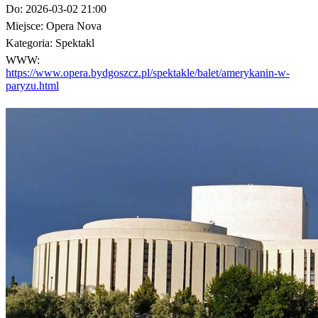
Do:
2026-03-02 21:00
Miejsce:
Opera Nova
Kategoria:
Spektakl
WWW:
https://www.opera.bydgoszcz.pl/spektakle/balet/amerykanin-w-
paryzu.html