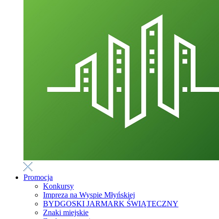
Promocja
Konkursy
Impreza na Wyspie Młyńskiej
BYDGOSKI JARMARK ŚWIĄTECZNY
Znaki miejskie