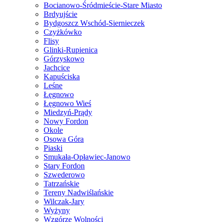
Bocianowo-Śródmieście-Stare Miasto
Brdyujście
Bydgoszcz Wschód-Siernieczek
Czyżkówko
Flisy
Glinki-Rupienica
Górzyskowo
Jachcice
Kapuściska
Leśne
Łęgnowo
Łęgnowo Wieś
Miedzyń-Prądy
Nowy Fordon
Okole
Osowa Góra
Piaski
Smukała-Opławiec-Janowo
Stary Fordon
Szwederowo
Tatrzańskie
Tereny Nadwiślańskie
Wilczak-Jary
Wyżyny
Wzgórze Wolności