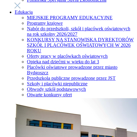
Edukacja
MIEJSKIE PROGRAMY EDUKACYJNE
Programy krajowe
Nabór do przedszkoli, szkół i placówek oświatowych
na rok szkolny 2026/2027
KONKURSY NA STANOWISKA DYREKTORÓW
SZKÓŁ I PLACÓWEK OŚWIATOWYCH W 2026
ROKU
Oferty pracy w placówkach oświatowych
Opieka nad dziećmi w wieku do lat 3
Placówki oświatowe prowadzone przez miasto
Bydgoszcz
Przedszkola publiczne prowadzone przez JST
Szkoły i placówki niepubliczne
Obwody szkół podstawowych
Otwarte konkursy ofert