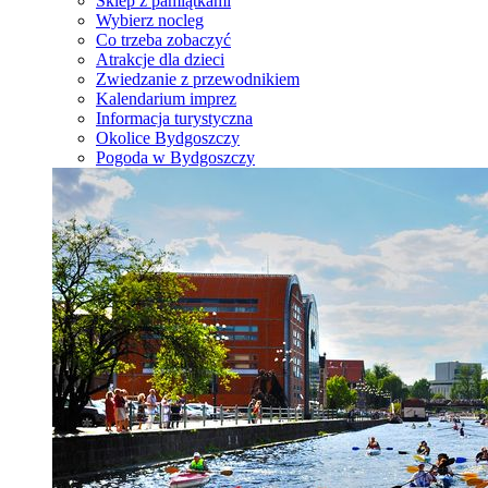
Sklep z pamiątkami
Wybierz nocleg
Co trzeba zobaczyć
Atrakcje dla dzieci
Zwiedzanie z przewodnikiem
Kalendarium imprez
Informacja turystyczna
Okolice Bydgoszczy
Pogoda w Bydgoszczy