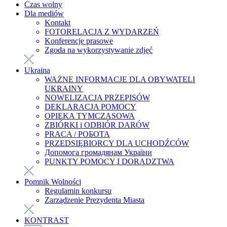
Czas wolny
Dla mediów
Kontakt
FOTORELACJA Z WYDARZEŃ
Konferencje prasowe
Zgoda na wykorzystywanie zdjęć
Ukraina
WAŻNE INFORMACJE DLA OBYWATELI
UKRAINY
NOWELIZACJA PRZEPISÓW
DEKLARACJA POMOCY
OPIEKA TYMCZASOWA
ZBIÓRKI i ODBIÓR DARÓW
PRACA / РОБОТА
PRZEDSIĘBIORCY DLA UCHODŹCÓW
Допомога громадянам України
PUNKTY POMOCY I DORADZTWA
Pomnik Wolności
Regulamin konkursu
Zarządzenie Prezydenta Miasta
KONTRAST