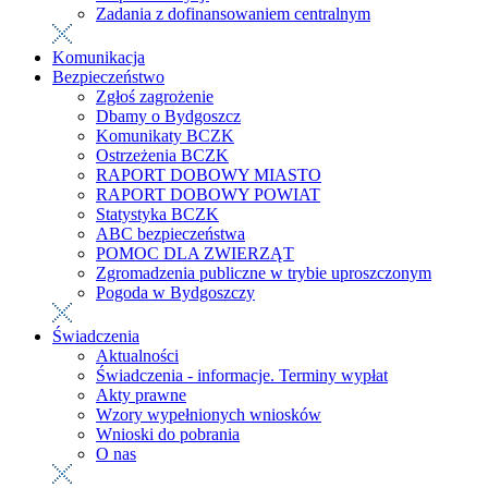
Zadania z dofinansowaniem centralnym
Komunikacja
Bezpieczeństwo
Zgłoś zagrożenie
Dbamy o Bydgoszcz
Komunikaty BCZK
Ostrzeżenia BCZK
RAPORT DOBOWY MIASTO
RAPORT DOBOWY POWIAT
Statystyka BCZK
ABC bezpieczeństwa
POMOC DLA ZWIERZĄT
Zgromadzenia publiczne w trybie uproszczonym
Pogoda w Bydgoszczy
Świadczenia
Aktualności
Świadczenia - informacje. Terminy wypłat
Akty prawne
Wzory wypełnionych wniosków
Wnioski do pobrania
O nas