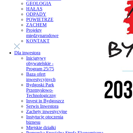
GEOLOGIA
HAŁAS
ODPADY
POWIETRZE
ZACHEM
Projekty
międzynarodowe
KONTAKT
Dla inwestora
Inicjatywy
obywatelskie -
Program 25/75
Baza ofert
inwestycyjnych
Bydgoski Park
Przemysłowo-
Technologiczny
Invest in Bydgoszcz
Serwis Inwestora
Zachęty inwestycyjne
Instytucje otoczenia
biznesu
Miejskie działki
Pomorska Specjalna Strefa Ekonomiczna