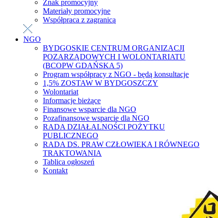
Znak promocyjny
Materiały promocyjne
Współpraca z zagranicą
NGO
BYDGOSKIE CENTRUM ORGANIZACJI
POZARZĄDOWYCH I WOLONTARIATU
(BCOPW GDAŃSKA 5)
Program współpracy z NGO - będą konsultacje
1,5% ZOSTAW W BYDGOSZCZY
Wolontariat
Informacje bieżące
Finansowe wsparcie dla NGO
Pozafinansowe wsparcie dla NGO
RADA DZIAŁALNOŚCI POŻYTKU
PUBLICZNEGO
RADA DS. PRAW CZŁOWIEKA I RÓWNEGO
TRAKTOWANIA
Tablica ogłoszeń
Kontakt