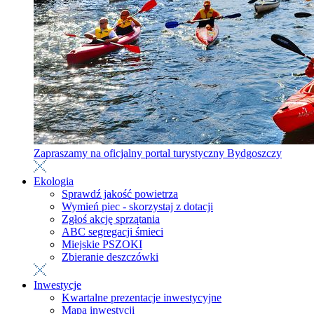
Zapraszamy na oficjalny portal turystyczny Bydgoszczy
Ekologia
Sprawdź jakość powietrza
Wymień piec - skorzystaj z dotacji
Zgłoś akcję sprzątania
ABC segregacji śmieci
Miejskie PSZOKI
Zbieranie deszczówki
Inwestycje
Kwartalne prezentacje inwestycyjne
Mapa inwestycji