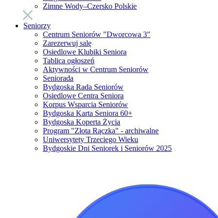
Zimne Wody–Czersko Polskie
Seniorzy
Centrum Seniorów "Dworcowa 3"
Zarezerwuj salę
Osiedlowe Klubiki Seniora
Tablica ogłoszeń
Aktywności w Centrum Seniorów
Seniorada
Bydgoska Rada Seniorów
Osiedlowe Centra Seniora
Korpus Wsparcia Seniorów
Bydgoska Karta Seniora 60+
Bydgoska Koperta Życia
Program "Złota Rączka" - archiwalne
Uniwersytety Trzeciego Wieku
Bydgoskie Dni Seniorek i Seniorów 2025