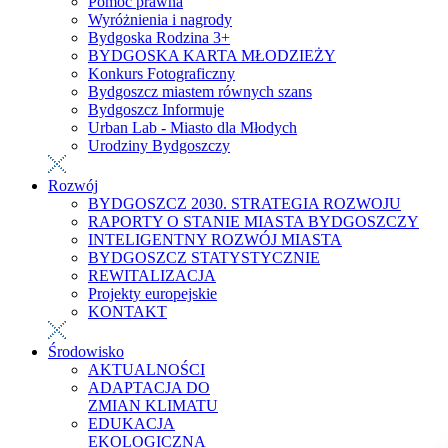
Pomoc prawna
Wyróżnienia i nagrody
Bydgoska Rodzina 3+
BYDGOSKA KARTA MŁODZIEŻY
Konkurs Fotograficzny
Bydgoszcz miastem równych szans
Bydgoszcz Informuje
Urban Lab - Miasto dla Młodych
Urodziny Bydgoszczy
Rozwój
BYDGOSZCZ 2030. STRATEGIA ROZWOJU
RAPORTY O STANIE MIASTA BYDGOSZCZY
INTELIGENTNY ROZWÓJ MIASTA
BYDGOSZCZ STATYSTYCZNIE
REWITALIZACJA
Projekty europejskie
KONTAKT
Środowisko
AKTUALNOŚCI
ADAPTACJA DO
ZMIAN KLIMATU
EDUKACJA
EKOLOGICZNA