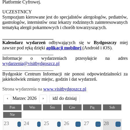
Platformie Cyfrowej.
UCZESTNICY
Sympozjum kierowane jest do specjalistów alergologów, pediatrów,
gastrologów, internistów oraz lekarzy rodzinnych zainteresowanych
tematyką alergii pokarmowych i chorób towarzyszących.
______________________
Kalendarz wydarzeń
odbywających się w
Bydgoszczy
miej
zawsze pod ręką dzięki
aplikacji mobilnej
(Android i iOS).
______________________
Informacje o wydarzeniach przesyłajcie na adres
wydarzenia@visitbydgoszcz.pl
______________________
Bydgoskie Centrum Informacji nie ponosi odpowiedzialności za
jakiekolwiek zmiany miejsc, godzin i dat wydarzeń.
Strona wydarzenia na
www.visitbydgoszcz.pl
‹
Marzec 2026
›
idź do dzisiaj
Pon
Wto
Śro
Czw
Pią
Sob
Nie
23
24
25
26
27
28
2
7
5
11
14
19