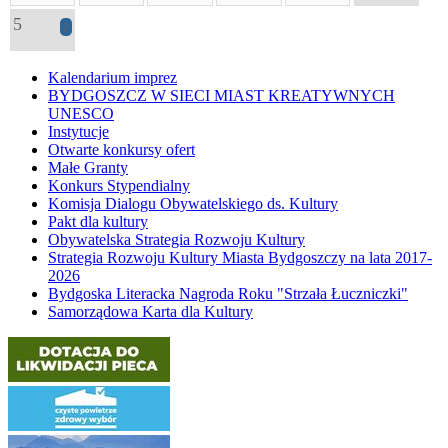
5
2
Kalendarium imprez
BYDGOSZCZ W SIECI MIAST KREATYWNYCH
UNESCO
Instytucje
Otwarte konkursy ofert
Małe Granty
Konkurs Stypendialny
Komisja Dialogu Obywatelskiego ds. Kultury
Pakt dla kultury
Obywatelska Strategia Rozwoju Kultury
Strategia Rozwoju Kultury Miasta Bydgoszczy na lata 2017-
2026
Bydgoska Literacka Nagroda Roku "Strzała Łuczniczki"
Samorządowa Karta dla Kultury