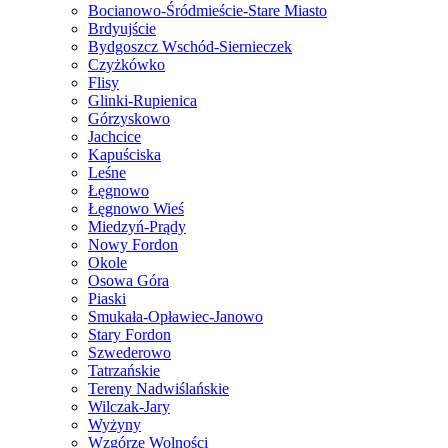
Bocianowo-Śródmieście-Stare Miasto
Brdyujście
Bydgoszcz Wschód-Siernieczek
Czyżkówko
Flisy
Glinki-Rupienica
Górzyskowo
Jachcice
Kapuściska
Leśne
Łęgnowo
Łęgnowo Wieś
Miedzyń-Prądy
Nowy Fordon
Okole
Osowa Góra
Piaski
Smukała-Opławiec-Janowo
Stary Fordon
Szwederowo
Tatrzańskie
Tereny Nadwiślańskie
Wilczak-Jary
Wyżyny
Wzgórze Wolności