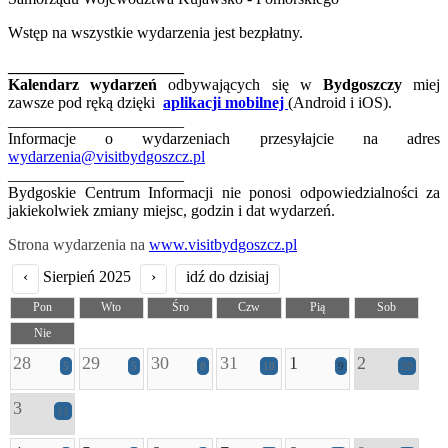
Wstęp na wszystkie wydarzenia jest bezpłatny.
______________________
Kalendarz wydarzeń
odbywających się w
Bydgoszczy
miej
zawsze pod ręką dzięki
aplikacji mobilnej
(Android i iOS).
______________________
Informacje o wydarzeniach przesyłajcie na adres
wydarzenia@visitbydgoszcz.pl
______________________
Bydgoskie Centrum Informacji nie ponosi odpowiedzialności za
jakiekolwiek zmiany miejsc, godzin i dat wydarzeń.
Strona wydarzenia na
www.visitbydgoszcz.pl
‹
Sierpień 2025
›
idź do dzisiaj
Pon
Wto
Śro
Czw
Pią
Sob
Nie
28
29
30
31
1
2
5
5
8
10
9
20
3
11