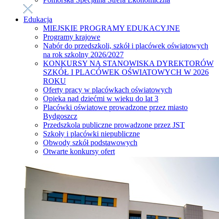
Edukacja
MIEJSKIE PROGRAMY EDUKACYJNE
Programy krajowe
Nabór do przedszkoli, szkół i placówek oświatowych
na rok szkolny 2026/2027
KONKURSY NA STANOWISKA DYREKTORÓW
SZKÓŁ I PLACÓWEK OŚWIATOWYCH W 2026
ROKU
Oferty pracy w placówkach oświatowych
Opieka nad dziećmi w wieku do lat 3
Placówki oświatowe prowadzone przez miasto
Bydgoszcz
Przedszkola publiczne prowadzone przez JST
Szkoły i placówki niepubliczne
Obwody szkół podstawowych
Otwarte konkursy ofert