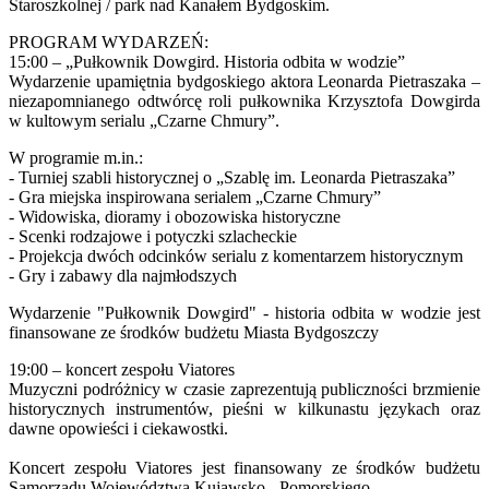
Staroszkolnej / park nad Kanałem Bydgoskim.
PROGRAM WYDARZEŃ:
15:00 – „Pułkownik Dowgird. Historia odbita w wodzie”
Wydarzenie upamiętnia bydgoskiego aktora Leonarda Pietraszaka –
niezapomnianego odtwórcę roli pułkownika Krzysztofa Dowgirda
w kultowym serialu „Czarne Chmury”.
W programie m.in.:
- Turniej szabli historycznej o „Szablę im. Leonarda Pietraszaka”
- Gra miejska inspirowana serialem „Czarne Chmury”
- Widowiska, dioramy i obozowiska historyczne
- Scenki rodzajowe i potyczki szlacheckie
- Projekcja dwóch odcinków serialu z komentarzem historycznym
- Gry i zabawy dla najmłodszych
Wydarzenie "Pułkownik Dowgird" - historia odbita w wodzie jest
finansowane ze środków budżetu Miasta Bydgoszczy
19:00 – koncert zespołu Viatores
Muzyczni podróżnicy w czasie zaprezentują publiczności brzmienie
historycznych instrumentów, pieśni w kilkunastu językach oraz
dawne opowieści i ciekawostki.
Koncert zespołu Viatores jest finansowany ze środków budżetu
Samorządu Województwa Kujawsko - Pomorskiego