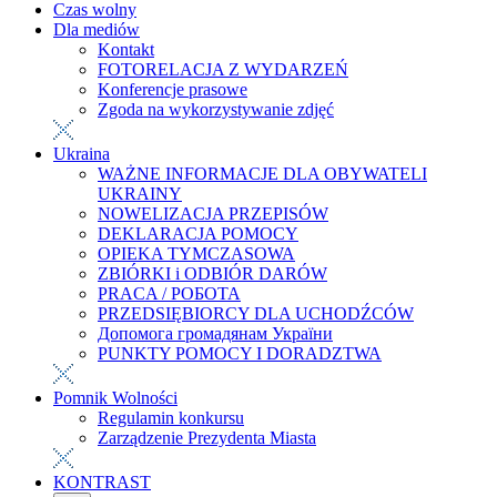
Czas wolny
Dla mediów
Kontakt
FOTORELACJA Z WYDARZEŃ
Konferencje prasowe
Zgoda na wykorzystywanie zdjęć
Ukraina
WAŻNE INFORMACJE DLA OBYWATELI
UKRAINY
NOWELIZACJA PRZEPISÓW
DEKLARACJA POMOCY
OPIEKA TYMCZASOWA
ZBIÓRKI i ODBIÓR DARÓW
PRACA / РОБОТА
PRZEDSIĘBIORCY DLA UCHODŹCÓW
Допомога громадянам України
PUNKTY POMOCY I DORADZTWA
Pomnik Wolności
Regulamin konkursu
Zarządzenie Prezydenta Miasta
KONTRAST