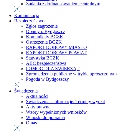
Zadania z dofinansowaniem centralnym
Komunikacja
Bezpieczeństwo
Zgłoś zagrożenie
Dbamy o Bydgoszcz
Komunikaty BCZK
Ostrzeżenia BCZK
RAPORT DOBOWY MIASTO
RAPORT DOBOWY POWIAT
Statystyka BCZK
ABC bezpieczeństwa
POMOC DLA ZWIERZĄT
Zgromadzenia publiczne w trybie uproszczonym
Pogoda w Bydgoszczy
Świadczenia
Aktualności
Świadczenia - informacje. Terminy wypłat
Akty prawne
Wzory wypełnionych wniosków
Wnioski do pobrania
O nas