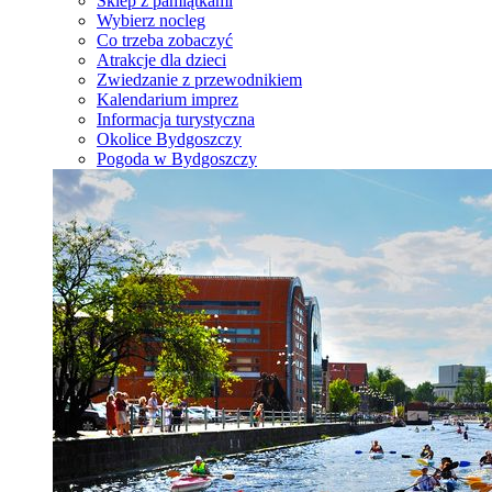
Sklep z pamiątkami
Wybierz nocleg
Co trzeba zobaczyć
Atrakcje dla dzieci
Zwiedzanie z przewodnikiem
Kalendarium imprez
Informacja turystyczna
Okolice Bydgoszczy
Pogoda w Bydgoszczy