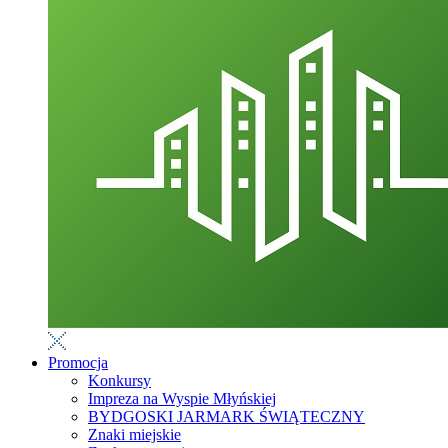
Promocja
Konkursy
Impreza na Wyspie Młyńskiej
BYDGOSKI JARMARK ŚWIĄTECZNY
Znaki miejskie