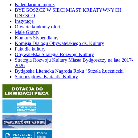
Kalendarium imprez
BYDGOSZCZ W SIECI MIAST KREATYWNYCH
UNESCO
Instytucje
Otwarte konkursy ofert
Małe Granty
Konkurs Stypendialny
Komisja Dialogu Obywatelskiego ds. Kultury
Pakt dla kultury
Obywatelska Strategia Rozwoju Kultury
Strategia Rozwoju Kultury Miasta Bydgoszczy na lata 2017-
2026
Bydgoska Literacka Nagroda Roku "Strzała Łuczniczki"
Samorządowa Karta dla Kultury