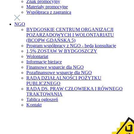
Znak promocyjny
Materiały promocyjne
Współpraca z zagranicą
NGO
BYDGOSKIE CENTRUM ORGANIZACJI
POZARZĄDOWYCH I WOLONTARIATU
(BCOPW GDAŃSKA 5)
Program współpracy z NGO - będą konsultacje
1,5% ZOSTAW W BYDGOSZCZY
Wolontariat
Informacje bieżące
Finansowe wsparcie dla NGO
Pozafinansowe wsparcie dla NGO
RADA DZIAŁALNOŚCI POŻYTKU
PUBLICZNEGO
RADA DS. PRAW CZŁOWIEKA I RÓWNEGO
TRAKTOWANIA
Tablica ogłoszeń
Kontakt