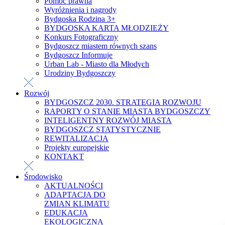
Pomoc prawna
Wyróżnienia i nagrody
Bydgoska Rodzina 3+
BYDGOSKA KARTA MŁODZIEŻY
Konkurs Fotograficzny
Bydgoszcz miastem równych szans
Bydgoszcz Informuje
Urban Lab - Miasto dla Młodych
Urodziny Bydgoszczy
Rozwój
BYDGOSZCZ 2030. STRATEGIA ROZWOJU
RAPORTY O STANIE MIASTA BYDGOSZCZY
INTELIGENTNY ROZWÓJ MIASTA
BYDGOSZCZ STATYSTYCZNIE
REWITALIZACJA
Projekty europejskie
KONTAKT
Środowisko
AKTUALNOŚCI
ADAPTACJA DO
ZMIAN KLIMATU
EDUKACJA
EKOLOGICZNA