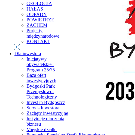
GEOLOGIA
HAŁAS
ODPADY
POWIETRZE
ZACHEM
Projekty
międzynarodowe
KONTAKT
Dla inwestora
Inicjatywy
obywatelskie -
Program 25/75
Baza ofert
inwestycyjnych
Bydgoski Park
Przemysłowo-
Technologiczny
Invest in Bydgoszcz
Serwis Inwestora
Zachęty inwestycyjne
Instytucje otoczenia
biznesu
Miejskie działki
Pomorska Specjalna Strefa Ekonomiczna