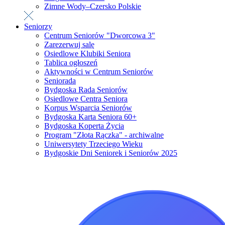
Zimne Wody–Czersko Polskie
Seniorzy
Centrum Seniorów "Dworcowa 3"
Zarezerwuj salę
Osiedlowe Klubiki Seniora
Tablica ogłoszeń
Aktywności w Centrum Seniorów
Seniorada
Bydgoska Rada Seniorów
Osiedlowe Centra Seniora
Korpus Wsparcia Seniorów
Bydgoska Karta Seniora 60+
Bydgoska Koperta Życia
Program "Złota Rączka" - archiwalne
Uniwersytety Trzeciego Wieku
Bydgoskie Dni Seniorek i Seniorów 2025