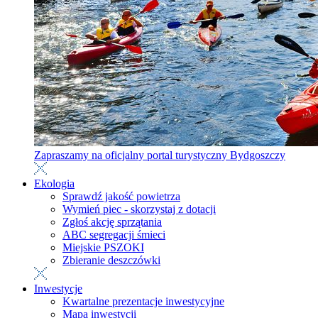
Zapraszamy na oficjalny portal turystyczny Bydgoszczy
Ekologia
Sprawdź jakość powietrza
Wymień piec - skorzystaj z dotacji
Zgłoś akcję sprzątania
ABC segregacji śmieci
Miejskie PSZOKI
Zbieranie deszczówki
Inwestycje
Kwartalne prezentacje inwestycyjne
Mapa inwestycji