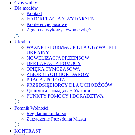
Czas wolny
Dla mediów
Kontakt
FOTORELACJA Z WYDARZEŃ
Konferencje prasowe
Zgoda na wykorzystywanie zdjęć
Ukraina
WAŻNE INFORMACJE DLA OBYWATELI
UKRAINY
NOWELIZACJA PRZEPISÓW
DEKLARACJA POMOCY
OPIEKA TYMCZASOWA
ZBIÓRKI i ODBIÓR DARÓW
PRACA / РОБОТА
PRZEDSIĘBIORCY DLA UCHODŹCÓW
Допомога громадянам України
PUNKTY POMOCY I DORADZTWA
Pomnik Wolności
Regulamin konkursu
Zarządzenie Prezydenta Miasta
KONTRAST