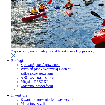
Zapraszamy na oficjalny portal turystyczny Bydgoszczy
Ekologia
Sprawdź jakość powietrza
Wymień piec - skorzystaj z dotacji
Zgłoś akcję sprzątania
ABC segregacji śmieci
Miejskie PSZOKI
Zbieranie deszczówki
Inwestycje
Kwartalne prezentacje inwestycyjne
Mapa inwestycji