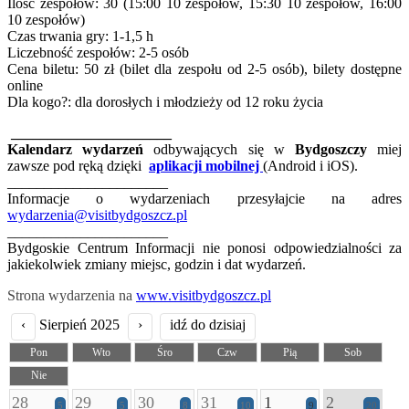
Ilość zespołów: 30 (15:00 10 zespołów, 15:30 10 zespołów, 16:00
10 zespołów)
Czas trwania gry: 1-1,5 h
Liczebność zespołów: 2-5 osób
Cena biletu: 50 zł (bilet dla zespołu od 2-5 osób), bilety dostępne
online
Dla kogo?: dla dorosłych i młodzieży od 12 roku życia
______________________
Kalendarz wydarzeń
odbywających się w
Bydgoszczy
miej
zawsze pod ręką dzięki
aplikacji mobilnej
(Android i iOS).
______________________
Informacje o wydarzeniach przesyłajcie na adres
wydarzenia@visitbydgoszcz.pl
______________________
Bydgoskie Centrum Informacji nie ponosi odpowiedzialności za
jakiekolwiek zmiany miejsc, godzin i dat wydarzeń.
Strona wydarzenia na
www.visitbydgoszcz.pl
‹
Sierpień 2025
›
idź do dzisiaj
Pon
Wto
Śro
Czw
Pią
Sob
Nie
28
29
30
31
1
2
5
5
8
10
9
20