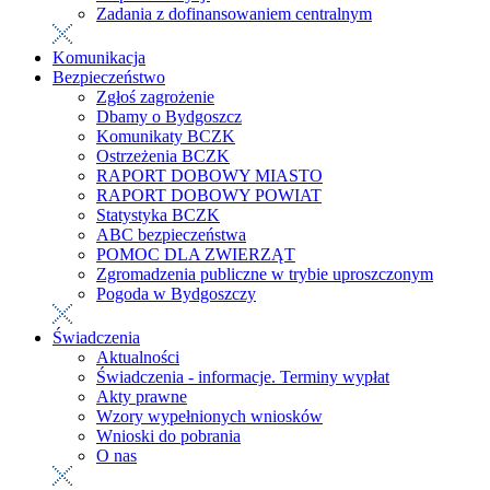
Zadania z dofinansowaniem centralnym
Komunikacja
Bezpieczeństwo
Zgłoś zagrożenie
Dbamy o Bydgoszcz
Komunikaty BCZK
Ostrzeżenia BCZK
RAPORT DOBOWY MIASTO
RAPORT DOBOWY POWIAT
Statystyka BCZK
ABC bezpieczeństwa
POMOC DLA ZWIERZĄT
Zgromadzenia publiczne w trybie uproszczonym
Pogoda w Bydgoszczy
Świadczenia
Aktualności
Świadczenia - informacje. Terminy wypłat
Akty prawne
Wzory wypełnionych wniosków
Wnioski do pobrania
O nas