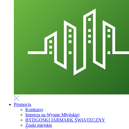
Promocja
Konkursy
Impreza na Wyspie Młyńskiej
BYDGOSKI JARMARK ŚWIĄTECZNY
Znaki miejskie