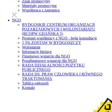
Znak promocyjny
Materiały promocyjne
Współpraca z zagranicą
NGO
BYDGOSKIE CENTRUM ORGANIZACJI
POZARZĄDOWYCH I WOLONTARIATU
(BCOPW GDAŃSKA 5)
Program współpracy z NGO - będą konsultacje
1,5% ZOSTAW W BYDGOSZCZY
Wolontariat
Informacje bieżące
Finansowe wsparcie dla NGO
Pozafinansowe wsparcie dla NGO
RADA DZIAŁALNOŚCI POŻYTKU
PUBLICZNEGO
RADA DS. PRAW CZŁOWIEKA I RÓWNEGO
TRAKTOWANIA
Tablica ogłoszeń
Kontakt