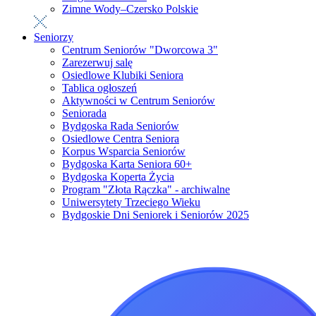
Zimne Wody–Czersko Polskie
Seniorzy
Centrum Seniorów "Dworcowa 3"
Zarezerwuj salę
Osiedlowe Klubiki Seniora
Tablica ogłoszeń
Aktywności w Centrum Seniorów
Seniorada
Bydgoska Rada Seniorów
Osiedlowe Centra Seniora
Korpus Wsparcia Seniorów
Bydgoska Karta Seniora 60+
Bydgoska Koperta Życia
Program "Złota Rączka" - archiwalne
Uniwersytety Trzeciego Wieku
Bydgoskie Dni Seniorek i Seniorów 2025