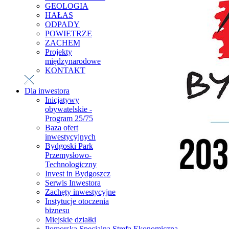
GEOLOGIA
HAŁAS
ODPADY
POWIETRZE
ZACHEM
Projekty
międzynarodowe
KONTAKT
Dla inwestora
Inicjatywy
obywatelskie -
Program 25/75
Baza ofert
inwestycyjnych
Bydgoski Park
Przemysłowo-
Technologiczny
Invest in Bydgoszcz
Serwis Inwestora
Zachęty inwestycyjne
Instytucje otoczenia
biznesu
Miejskie działki
Pomorska Specjalna Strefa Ekonomiczna