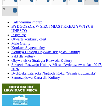
7
13
Kalendarium imprez
BYDGOSZCZ W SIECI MIAST KREATYWNYCH
UNESCO
Instytucje
Otwarte konkursy ofert
Małe Granty
Konkurs Stypendialny
Komisja Dialogu Obywatelskiego ds. Kultury
Pakt dla kultury
Obywatelska Strategia Rozwoju Kultury
Strategia Rozwoju Kultury Miasta Bydgoszczy na lata 2017-
2026
Bydgoska Literacka Nagroda Roku "Strzała Łuczniczki"
Samorządowa Karta dla Kultury