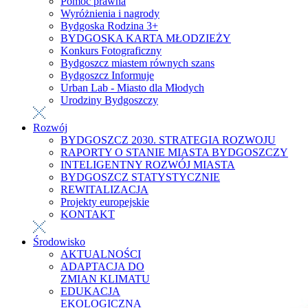
Pomoc prawna
Wyróżnienia i nagrody
Bydgoska Rodzina 3+
BYDGOSKA KARTA MŁODZIEŻY
Konkurs Fotograficzny
Bydgoszcz miastem równych szans
Bydgoszcz Informuje
Urban Lab - Miasto dla Młodych
Urodziny Bydgoszczy
Rozwój
BYDGOSZCZ 2030. STRATEGIA ROZWOJU
RAPORTY O STANIE MIASTA BYDGOSZCZY
INTELIGENTNY ROZWÓJ MIASTA
BYDGOSZCZ STATYSTYCZNIE
REWITALIZACJA
Projekty europejskie
KONTAKT
Środowisko
AKTUALNOŚCI
ADAPTACJA DO
ZMIAN KLIMATU
EDUKACJA
EKOLOGICZNA