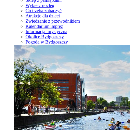
Sklep z pamiątkami
Wybierz nocleg
Co trzeba zobaczyć
Atrakcje dla dzieci
Zwiedzanie z przewodnikiem
Kalendarium imprez
Informacja turystyczna
Okolice Bydgoszczy
Pogoda w Bydgoszczy