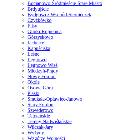
Bocianowo-Śródmieście-Stare Miasto
Brdyujście
Bydgoszcz Wschód-Siernieczek
Czyżkówko
Flisy
Glinki-Rupienica
Górzyskowo
Jachcice
Kapuściska
Leśne
Łęgnowo
Łęgnowo Wieś
Miedzyń-Prądy
Nowy Fordon
Okole
Osowa Góra
Piaski
Smukała-Opławiec-Janowo
Stary Fordon
Szwederowo
Tatrzańskie
Tereny Nadwiślańskie
Wilczak-Jary
Wyżyny
Wzgórze Wolności