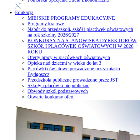
Edukacja
MIEJSKIE PROGRAMY EDUKACYJNE
Programy krajowe
Nabór do przedszkoli, szkół i placówek oświatowych
na rok szkolny 2026/2027
KONKURSY NA STANOWISKA DYREKTORÓW
SZKÓŁ I PLACÓWEK OŚWIATOWYCH W 2026
ROKU
Oferty pracy w placówkach oświatowych
Opieka nad dziećmi w wieku do lat 3
Placówki oświatowe prowadzone przez miasto
Bydgoszcz
Przedszkola publiczne prowadzone przez JST
Szkoły i placówki niepubliczne
Obwody szkół podstawowych
Otwarte konkursy ofert