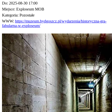
Do:
2025-08-30 17:00
Miejsce:
Exploseum MOB
Kategoria:
Pozostałe
WWW:
https://muzeum.bydgoszcz.pl/wydarzenia/historyczna-gra-
fabularna-w-exploseum/