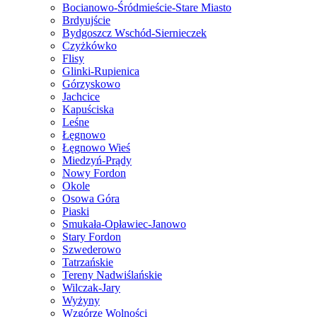
Bocianowo-Śródmieście-Stare Miasto
Brdyujście
Bydgoszcz Wschód-Siernieczek
Czyżkówko
Flisy
Glinki-Rupienica
Górzyskowo
Jachcice
Kapuściska
Leśne
Łęgnowo
Łęgnowo Wieś
Miedzyń-Prądy
Nowy Fordon
Okole
Osowa Góra
Piaski
Smukała-Opławiec-Janowo
Stary Fordon
Szwederowo
Tatrzańskie
Tereny Nadwiślańskie
Wilczak-Jary
Wyżyny
Wzgórze Wolności