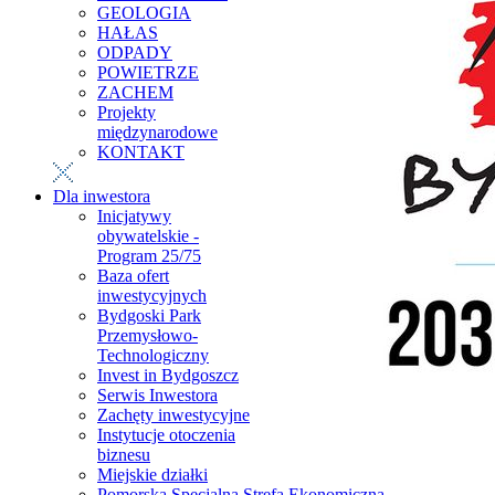
GEOLOGIA
HAŁAS
ODPADY
POWIETRZE
ZACHEM
Projekty
międzynarodowe
KONTAKT
Dla inwestora
Inicjatywy
obywatelskie -
Program 25/75
Baza ofert
inwestycyjnych
Bydgoski Park
Przemysłowo-
Technologiczny
Invest in Bydgoszcz
Serwis Inwestora
Zachęty inwestycyjne
Instytucje otoczenia
biznesu
Miejskie działki
Pomorska Specjalna Strefa Ekonomiczna