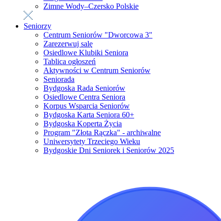
Zimne Wody–Czersko Polskie
Seniorzy
Centrum Seniorów "Dworcowa 3"
Zarezerwuj salę
Osiedlowe Klubiki Seniora
Tablica ogłoszeń
Aktywności w Centrum Seniorów
Seniorada
Bydgoska Rada Seniorów
Osiedlowe Centra Seniora
Korpus Wsparcia Seniorów
Bydgoska Karta Seniora 60+
Bydgoska Koperta Życia
Program "Złota Rączka" - archiwalne
Uniwersytety Trzeciego Wieku
Bydgoskie Dni Seniorek i Seniorów 2025