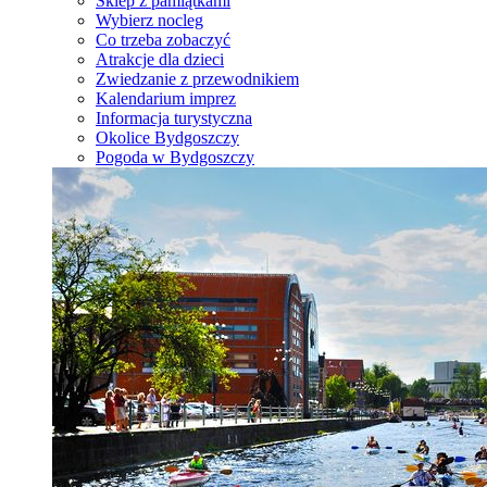
Sklep z pamiątkami
Wybierz nocleg
Co trzeba zobaczyć
Atrakcje dla dzieci
Zwiedzanie z przewodnikiem
Kalendarium imprez
Informacja turystyczna
Okolice Bydgoszczy
Pogoda w Bydgoszczy