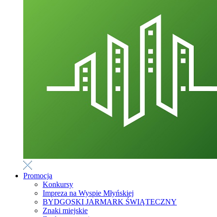
Promocja
Konkursy
Impreza na Wyspie Młyńskiej
BYDGOSKI JARMARK ŚWIĄTECZNY
Znaki miejskie