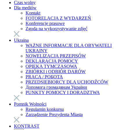
Czas wolny
Dla mediów
Kontakt
FOTORELACJA Z WYDARZEŃ
Konferencje prasowe
Zgoda na wykorzystywanie zdjęć
Ukraina
WAŻNE INFORMACJE DLA OBYWATELI
UKRAINY
NOWELIZACJA PRZEPISÓW
DEKLARACJA POMOCY
OPIEKA TYMCZASOWA
ZBIÓRKI i ODBIÓR DARÓW
PRACA / РОБОТА
PRZEDSIĘBIORCY DLA UCHODŹCÓW
Допомога громадянам України
PUNKTY POMOCY I DORADZTWA
Pomnik Wolności
Regulamin konkursu
Zarządzenie Prezydenta Miasta
KONTRAST