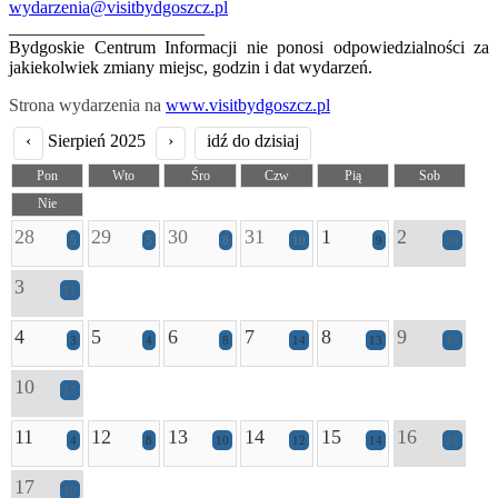
wydarzenia@visitbydgoszcz.pl
______________________
Bydgoskie Centrum Informacji nie ponosi odpowiedzialności za
jakiekolwiek zmiany miejsc, godzin i dat wydarzeń.
Strona wydarzenia na
www.visitbydgoszcz.pl
‹
Sierpień 2025
›
idź do dzisiaj
Pon
Wto
Śro
Czw
Pią
Sob
Nie
28
29
30
31
1
2
5
5
8
10
9
20
3
11
4
5
6
7
8
9
3
4
8
14
13
17
10
17
11
12
13
14
15
16
4
8
10
12
14
21
17
10