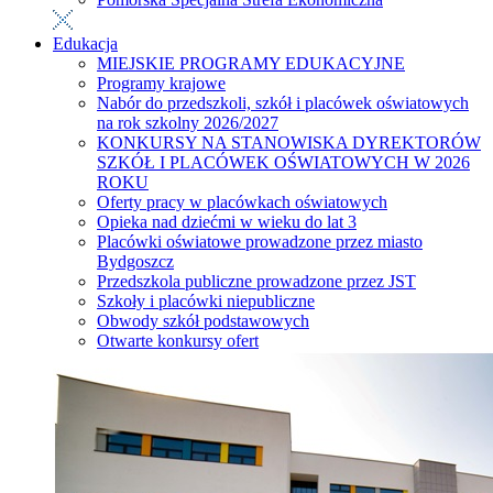
Edukacja
MIEJSKIE PROGRAMY EDUKACYJNE
Programy krajowe
Nabór do przedszkoli, szkół i placówek oświatowych
na rok szkolny 2026/2027
KONKURSY NA STANOWISKA DYREKTORÓW
SZKÓŁ I PLACÓWEK OŚWIATOWYCH W 2026
ROKU
Oferty pracy w placówkach oświatowych
Opieka nad dziećmi w wieku do lat 3
Placówki oświatowe prowadzone przez miasto
Bydgoszcz
Przedszkola publiczne prowadzone przez JST
Szkoły i placówki niepubliczne
Obwody szkół podstawowych
Otwarte konkursy ofert