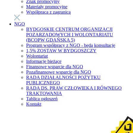
Znak promocyjny
Materiały promocyjne
Współpraca z zagranicą
NGO
BYDGOSKIE CENTRUM ORGANIZACJI
POZARZĄDOWYCH I WOLONTARIATU
(BCOPW GDAŃSKA 5)
Program współpracy z NGO - będą konsultacje
1,5% ZOSTAW W BYDGOSZCZY
Wolontariat
Informacje bieżące
Finansowe wsparcie dla NGO
Pozafinansowe wsparcie dla NGO
RADA DZIAŁALNOŚCI POŻYTKU
PUBLICZNEGO
RADA DS. PRAW CZŁOWIEKA I RÓWNEGO
TRAKTOWANIA
Tablica ogłoszeń
Kontakt