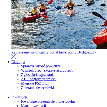
Zapraszamy na oficjalny portal turystyczny Bydgoszczy
Ekologia
Sprawdź jakość powietrza
Wymień piec - skorzystaj z dotacji
Zgłoś akcję sprzątania
ABC segregacji śmieci
Miejskie PSZOKI
Zbieranie deszczówki
Inwestycje
Kwartalne prezentacje inwestycyjne
Mapa inwestycji