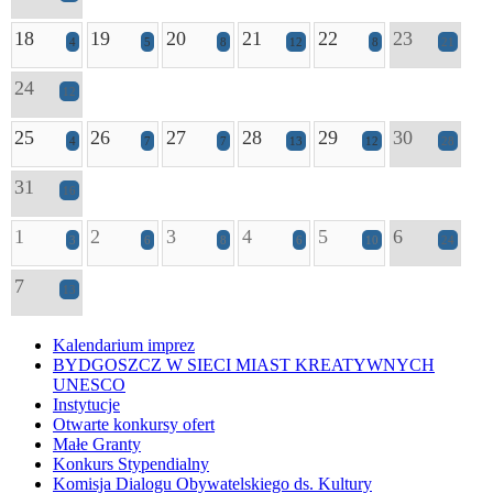
18
19
20
21
22
23
4
5
8
12
8
21
24
12
25
26
27
28
29
30
4
7
7
13
12
28
31
16
1
2
3
4
5
6
3
6
8
6
10
24
7
13
Kalendarium imprez
BYDGOSZCZ W SIECI MIAST KREATYWNYCH
UNESCO
Instytucje
Otwarte konkursy ofert
Małe Granty
Konkurs Stypendialny
Komisja Dialogu Obywatelskiego ds. Kultury