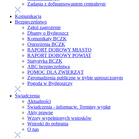
Zadania z dofinansowaniem centralnym
Komunikacja
Bezpieczeństwo
Zgłoś zagrożenie
Dbamy o Bydgoszcz
Komunikaty BCZK
Ostrzeżenia BCZK
RAPORT DOBOWY MIASTO
RAPORT DOBOWY POWIAT
Statystyka BCZK
ABC bezpieczeństwa
POMOC DLA ZWIERZĄT
Zgromadzenia publiczne w trybie uproszczonym
Pogoda w Bydgoszczy
Świadczenia
Aktualności
Świadczenia - informacje. Terminy wypłat
Akty prawne
Wzory wypełnionych wniosków
Wnioski do pobrania
O nas