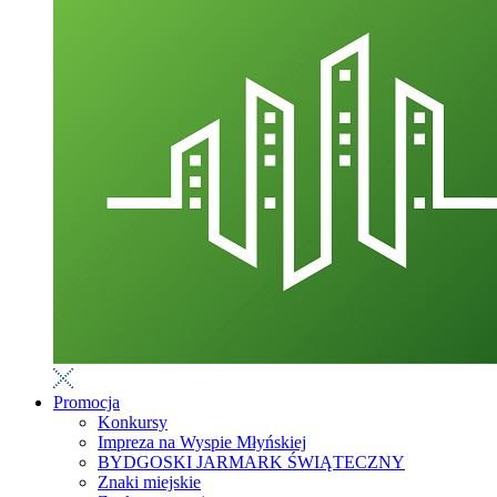
Promocja
Konkursy
Impreza na Wyspie Młyńskiej
BYDGOSKI JARMARK ŚWIĄTECZNY
Znaki miejskie