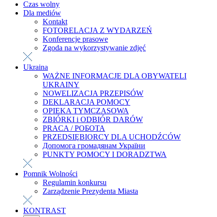
Czas wolny
Dla mediów
Kontakt
FOTORELACJA Z WYDARZEŃ
Konferencje prasowe
Zgoda na wykorzystywanie zdjęć
Ukraina
WAŻNE INFORMACJE DLA OBYWATELI
UKRAINY
NOWELIZACJA PRZEPISÓW
DEKLARACJA POMOCY
OPIEKA TYMCZASOWA
ZBIÓRKI i ODBIÓR DARÓW
PRACA / РОБОТА
PRZEDSIĘBIORCY DLA UCHODŹCÓW
Допомога громадянам України
PUNKTY POMOCY I DORADZTWA
Pomnik Wolności
Regulamin konkursu
Zarządzenie Prezydenta Miasta
KONTRAST