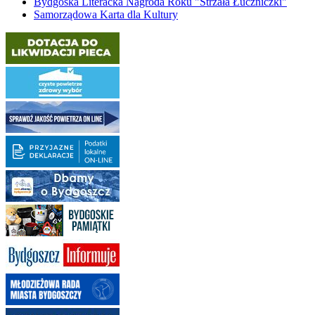
Bydgoska Literacka Nagroda Roku "Strzała Łuczniczki"
Samorządowa Karta dla Kultury