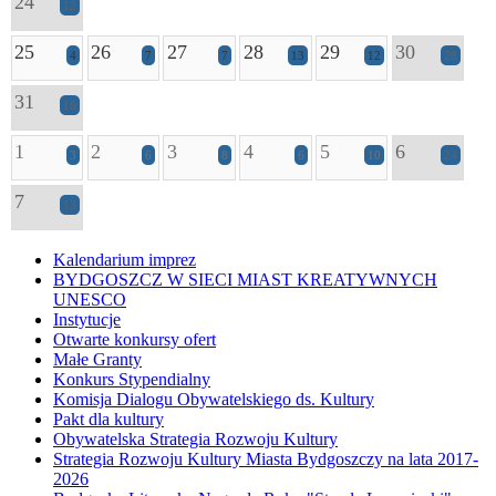
24
12
25
26
27
28
29
30
4
7
7
13
12
28
31
16
1
2
3
4
5
6
3
6
8
6
10
24
7
13
Kalendarium imprez
BYDGOSZCZ W SIECI MIAST KREATYWNYCH
UNESCO
Instytucje
Otwarte konkursy ofert
Małe Granty
Konkurs Stypendialny
Komisja Dialogu Obywatelskiego ds. Kultury
Pakt dla kultury
Obywatelska Strategia Rozwoju Kultury
Strategia Rozwoju Kultury Miasta Bydgoszczy na lata 2017-
2026