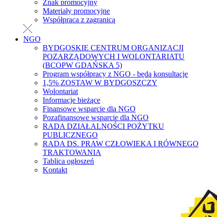
Znak promocyjny
Materiały promocyjne
Współpraca z zagranicą
NGO
BYDGOSKIE CENTRUM ORGANIZACJI
POZARZĄDOWYCH I WOLONTARIATU
(BCOPW GDAŃSKA 5)
Program współpracy z NGO - będą konsultacje
1,5% ZOSTAW W BYDGOSZCZY
Wolontariat
Informacje bieżące
Finansowe wsparcie dla NGO
Pozafinansowe wsparcie dla NGO
RADA DZIAŁALNOŚCI POŻYTKU
PUBLICZNEGO
RADA DS. PRAW CZŁOWIEKA I RÓWNEGO
TRAKTOWANIA
Tablica ogłoszeń
Kontakt