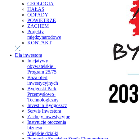
GEOLOGIA
HAŁAS
ODPADY
POWIETRZE
ZACHEM
Projekty
międzynarodowe
KONTAKT
Dla inwestora
Inicjatywy
obywatelskie -
Program 25/75
Baza ofert
inwestycyjnych
Bydgoski Park
Przemysłowo-
Technologiczny
Invest in Bydgoszcz
Serwis Inwestora
Zachęty inwestycyjne
Instytucje otoczenia
biznesu
Miejskie działki
Pomorska Specjalna Strefa Ekonomiczna