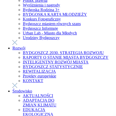
Pomoc prawna
Wyróżnienia i nagrody
Bydgoska Rodzina 3+
BYDGOSKA KARTA MŁODZIEŻY
Konkurs Fotograficzny
Bydgoszcz miastem równych szans
Bydgoszcz Informuje
Urban Lab - Miasto dla Młodych
Urodziny Bydgoszczy
Rozwój
BYDGOSZCZ 2030. STRATEGIA ROZWOJU
RAPORTY O STANIE MIASTA BYDGOSZCZY
INTELIGENTNY ROZWÓJ MIASTA
BYDGOSZCZ STATYSTYCZNIE
REWITALIZACJA
Projekty europejskie
KONTAKT
Środowisko
AKTUALNOŚCI
ADAPTACJA DO
ZMIAN KLIMATU
EDUKACJA
EKOLOGICZNA