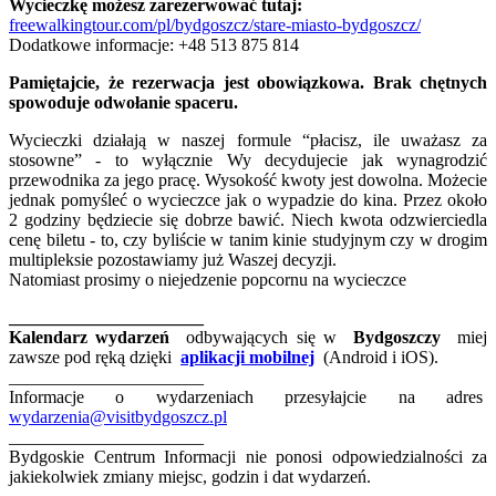
Wycieczkę możesz zarezerwować tutaj:
freewalkingtour.com/pl/bydgoszcz/stare-miasto-bydgoszcz/
Dodatkowe informacje: +48 513 875 814
Pamiętajcie, że rezerwacja jest obowiązkowa. Brak chętnych
spowoduje odwołanie spaceru.
Wycieczki działają w naszej formule “płacisz, ile uważasz za
stosowne” - to wyłącznie Wy decydujecie jak wynagrodzić
przewodnika za jego pracę. Wysokość kwoty jest dowolna. Możecie
jednak pomyśleć o wycieczce jak o wypadzie do kina. Przez około
2 godziny będziecie się dobrze bawić. Niech kwota odzwierciedla
cenę biletu - to, czy byliście w tanim kinie studyjnym czy w drogim
multipleksie pozostawiamy już Waszej decyzji.
Natomiast prosimy o niejedzenie popcornu na wycieczce
______________________
Kalendarz wydarzeń
odbywających się w
Bydgoszczy
miej
zawsze pod ręką dzięki
aplikacji mobilnej
(Android i iOS).
______________________
Informacje o wydarzeniach przesyłajcie na adres
wydarzenia@visitbydgoszcz.pl
______________________
Bydgoskie Centrum Informacji nie ponosi odpowiedzialności za
jakiekolwiek zmiany miejsc, godzin i dat wydarzeń.