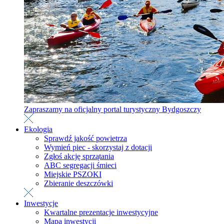
Zapraszamy na oficjalny portal turystyczny Bydgoszczy
Ekologia
Sprawdź jakość powietrza
Wymień piec - skorzystaj z dotacji
Zgłoś akcję sprzątania
ABC segregacji śmieci
Miejskie PSZOKI
Zbieranie deszczówki
Inwestycje
Kwartalne prezentacje inwestycyjne
Mapa inwestycji