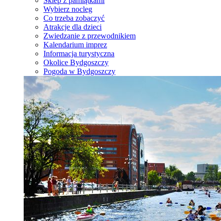
Sklep z pamiątkami
Wybierz nocleg
Co trzeba zobaczyć
Atrakcje dla dzieci
Zwiedzanie z przewodnikiem
Kalendarium imprez
Informacja turystyczna
Okolice Bydgoszczy
Pogoda w Bydgoszczy