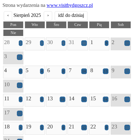
Strona wydarzenia na
www.visitbydgoszcz.pl
‹
Sierpień 2025
›
idź do dzisiaj
Pon
Wto
Śro
Czw
Pią
Sob
Nie
28
29
30
31
1
2
5
5
8
10
9
20
3
11
4
5
6
7
8
9
3
4
8
14
13
17
10
17
11
12
13
14
15
16
4
8
10
12
14
21
17
10
18
19
20
21
22
23
4
5
8
12
8
21