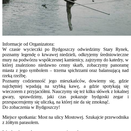
Informacje od Organizatora:
W czasie wycieczki po Bydgoszczy odwiedzimy Stary Rynek,
poznamy legendę o krwawej niedzieli, odkryjemy średniowieczne
mury na podwórzu współczesnej kamienicy, zajrzymy do katedry, w
której znaleziono niedawno cenny skarb, zobaczymy panoramę
miasta z jego symbolem – trzema spichrzami oraz balansującą nad
rzeką rzeźbę.
Poznamy codzienność jego mieszkańców, dowiemy się, gdzie
najchętniej wpadają na szybką kawę, a gdzie spotykają się
wieczorem z przyjaciółmi. Nauczymy się też kilku słówek z lokalnej
gwary, sprawdzimy, jaki czas pokazuje bydgoski zegar i
przespacerujemy się uliczką, na której nie da się zmoknąć.
Do zobaczenia w Bydgoszczy!
Miejsce spotkania: Most na ulicy Mostowej. Szukajcie przewodnika
z żółtym parasolem.