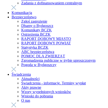
Zadania z dofinansowaniem centralnym
Komunikacja
Bezpieczeństwo
Zgłoś zagrożenie
Dbamy o Bydgoszcz
Komunikaty BCZK
Ostrzeżenia BCZK
RAPORT DOBOWY MIASTO
RAPORT DOBOWY POWIAT
Statystyka BCZK
ABC bezpieczeństwa
POMOC DLA ZWIERZĄT
Zgromadzenia publiczne w trybie uproszczonym
Pogoda w Bydgoszczy
Świadczenia
Aktualności
Świadczenia - informacje. Terminy wypłat
Akty prawne
Wzory wypełnionych wniosków
Wnioski do pobrania
O nas