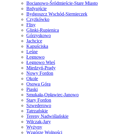
Bocianowo-Śródmieście-Stare Miasto
Brdyujście
Bydgoszcz Wschód-Siernieczek
Czyżkówko
Flisy
Glinki-Rupienica
Górzyskowo
Jachcice
Kapuściska
Leśne
Łęgnowo
Łęgnowo Wieś
Miedzyń-Prądy
Nowy Fordon
Okole
Osowa Góra
Piaski
Smukała-Opławiec-Janowo
Stary Fordon
Szwederowo
Tatrzańskie
Tereny Nadwiślańskie
Wilczak-Jary
Wyżyny
Wzgórze Wolności