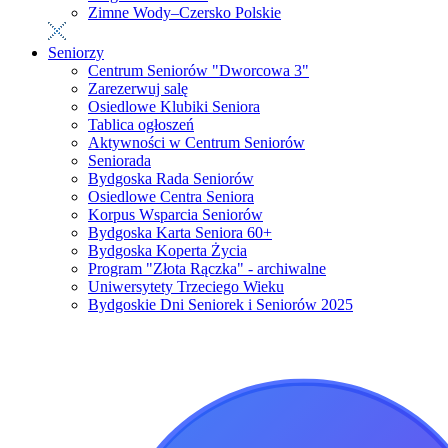
Zimne Wody–Czersko Polskie
Seniorzy
Centrum Seniorów "Dworcowa 3"
Zarezerwuj salę
Osiedlowe Klubiki Seniora
Tablica ogłoszeń
Aktywności w Centrum Seniorów
Seniorada
Bydgoska Rada Seniorów
Osiedlowe Centra Seniora
Korpus Wsparcia Seniorów
Bydgoska Karta Seniora 60+
Bydgoska Koperta Życia
Program "Złota Rączka" - archiwalne
Uniwersytety Trzeciego Wieku
Bydgoskie Dni Seniorek i Seniorów 2025