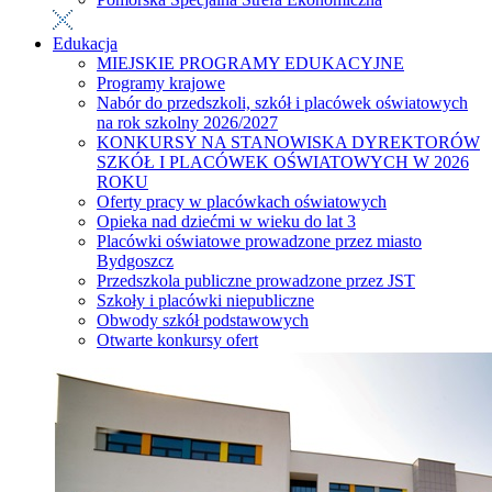
Edukacja
MIEJSKIE PROGRAMY EDUKACYJNE
Programy krajowe
Nabór do przedszkoli, szkół i placówek oświatowych
na rok szkolny 2026/2027
KONKURSY NA STANOWISKA DYREKTORÓW
SZKÓŁ I PLACÓWEK OŚWIATOWYCH W 2026
ROKU
Oferty pracy w placówkach oświatowych
Opieka nad dziećmi w wieku do lat 3
Placówki oświatowe prowadzone przez miasto
Bydgoszcz
Przedszkola publiczne prowadzone przez JST
Szkoły i placówki niepubliczne
Obwody szkół podstawowych
Otwarte konkursy ofert