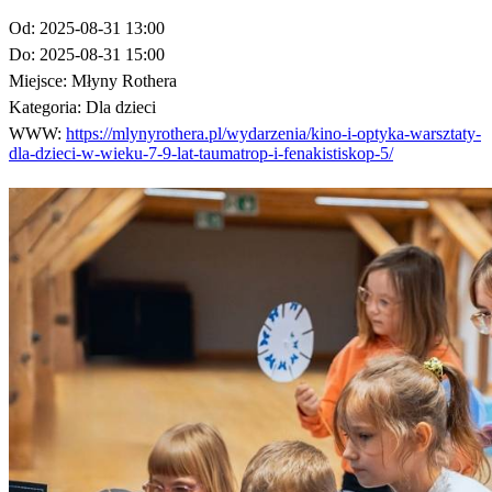
Od:
2025-08-31 13:00
Do:
2025-08-31 15:00
Miejsce:
Młyny Rothera
Kategoria:
Dla dzieci
WWW:
https://mlynyrothera.pl/wydarzenia/kino-i-optyka-warsztaty-
dla-dzieci-w-wieku-7-9-lat-taumatrop-i-fenakistiskop-5/