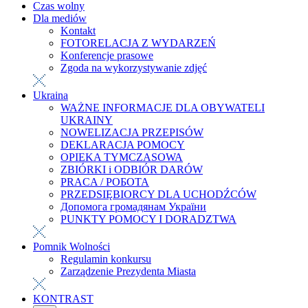
Czas wolny
Dla mediów
Kontakt
FOTORELACJA Z WYDARZEŃ
Konferencje prasowe
Zgoda na wykorzystywanie zdjęć
Ukraina
WAŻNE INFORMACJE DLA OBYWATELI
UKRAINY
NOWELIZACJA PRZEPISÓW
DEKLARACJA POMOCY
OPIEKA TYMCZASOWA
ZBIÓRKI i ODBIÓR DARÓW
PRACA / РОБОТА
PRZEDSIĘBIORCY DLA UCHODŹCÓW
Допомога громадянам України
PUNKTY POMOCY I DORADZTWA
Pomnik Wolności
Regulamin konkursu
Zarządzenie Prezydenta Miasta
KONTRAST