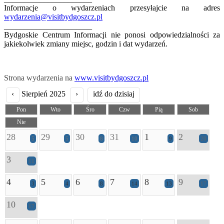
Informacje o wydarzeniach przesyłajcie na adres
wydarzenia@visitbydgoszcz.pl
______________________
Bydgoskie Centrum Informacji nie ponosi odpowiedzialności za
jakiekolwiek zmiany miejsc, godzin i dat wydarzeń.
Strona wydarzenia na
www.visitbydgoszcz.pl
‹
Sierpień 2025
›
idź do dzisiaj
Pon
Wto
Śro
Czw
Pią
Sob
Nie
28
29
30
31
1
2
5
5
8
10
9
20
3
11
4
5
6
7
8
9
3
4
8
14
13
17
10
17