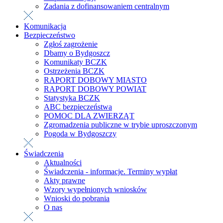
Zadania z dofinansowaniem centralnym
Komunikacja
Bezpieczeństwo
Zgłoś zagrożenie
Dbamy o Bydgoszcz
Komunikaty BCZK
Ostrzeżenia BCZK
RAPORT DOBOWY MIASTO
RAPORT DOBOWY POWIAT
Statystyka BCZK
ABC bezpieczeństwa
POMOC DLA ZWIERZĄT
Zgromadzenia publiczne w trybie uproszczonym
Pogoda w Bydgoszczy
Świadczenia
Aktualności
Świadczenia - informacje. Terminy wypłat
Akty prawne
Wzory wypełnionych wniosków
Wnioski do pobrania
O nas