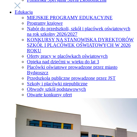
Edukacja
MIEJSKIE PROGRAMY EDUKACYJNE
Programy krajowe
Nabór do przedszkoli, szkół i placówek oświatowych
na rok szkolny 2026/2027
KONKURSY NA STANOWISKA DYREKTORÓW
SZKÓŁ I PLACÓWEK OŚWIATOWYCH W 2026
ROKU
Oferty pracy w placówkach oświatowych
Opieka nad dziećmi w wieku do lat 3
Placówki oświatowe prowadzone przez miasto
Bydgoszcz
Przedszkola publiczne prowadzone przez JST
Szkoły i placówki niepubliczne
Obwody szkół podstawowych
Otwarte konkursy ofert