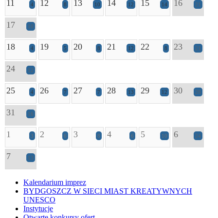
11
12
13
14
15
16
4
8
10
12
14
21
17
10
18
19
20
21
22
23
4
5
8
12
8
21
24
12
25
26
27
28
29
30
4
7
7
13
12
28
31
16
1
2
3
4
5
6
3
6
8
6
10
24
7
13
Kalendarium imprez
BYDGOSZCZ W SIECI MIAST KREATYWNYCH
UNESCO
Instytucje
Otwarte konkursy ofert