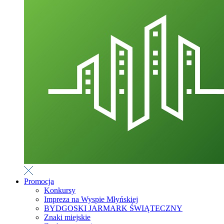
Promocja
Konkursy
Impreza na Wyspie Młyńskiej
BYDGOSKI JARMARK ŚWIĄTECZNY
Znaki miejskie