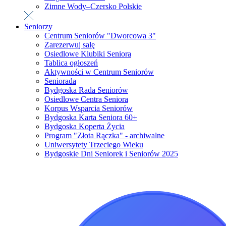
Zimne Wody–Czersko Polskie
Seniorzy
Centrum Seniorów "Dworcowa 3"
Zarezerwuj salę
Osiedlowe Klubiki Seniora
Tablica ogłoszeń
Aktywności w Centrum Seniorów
Seniorada
Bydgoska Rada Seniorów
Osiedlowe Centra Seniora
Korpus Wsparcia Seniorów
Bydgoska Karta Seniora 60+
Bydgoska Koperta Życia
Program "Złota Rączka" - archiwalne
Uniwersytety Trzeciego Wieku
Bydgoskie Dni Seniorek i Seniorów 2025