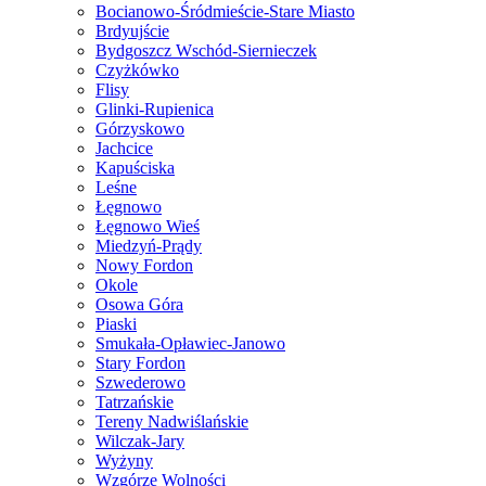
Bocianowo-Śródmieście-Stare Miasto
Brdyujście
Bydgoszcz Wschód-Siernieczek
Czyżkówko
Flisy
Glinki-Rupienica
Górzyskowo
Jachcice
Kapuściska
Leśne
Łęgnowo
Łęgnowo Wieś
Miedzyń-Prądy
Nowy Fordon
Okole
Osowa Góra
Piaski
Smukała-Opławiec-Janowo
Stary Fordon
Szwederowo
Tatrzańskie
Tereny Nadwiślańskie
Wilczak-Jary
Wyżyny
Wzgórze Wolności