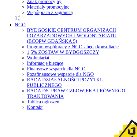
Znak promocyjny
Materiały promocyjne
Współpraca z zagranicą
NGO
BYDGOSKIE CENTRUM ORGANIZACJI
POZARZĄDOWYCH I WOLONTARIATU
(BCOPW GDAŃSKA 5)
Program współpracy z NGO - będą konsultacje
1,5% ZOSTAW W BYDGOSZCZY
Wolontariat
Informacje bieżące
Finansowe wsparcie dla NGO
Pozafinansowe wsparcie dla NGO
RADA DZIAŁALNOŚCI POŻYTKU
PUBLICZNEGO
RADA DS. PRAW CZŁOWIEKA I RÓWNEGO
TRAKTOWANIA
Tablica ogłoszeń
Kontakt