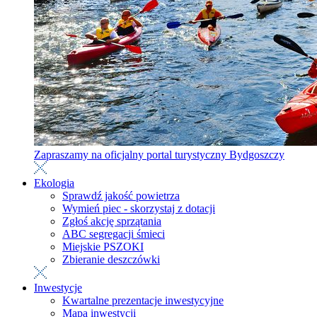
Zapraszamy na oficjalny portal turystyczny Bydgoszczy
Ekologia
Sprawdź jakość powietrza
Wymień piec - skorzystaj z dotacji
Zgłoś akcję sprzątania
ABC segregacji śmieci
Miejskie PSZOKI
Zbieranie deszczówki
Inwestycje
Kwartalne prezentacje inwestycyjne
Mapa inwestycji