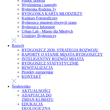
Pomoc prawna
Wyróżnienia i nagrody
Bydgoska Rodzina 3+
BYDGOSKA KARTA MŁODZIEŻY
Konkurs Fotograficzny
Bydgoszcz miastem równych szans
Bydgoszcz Informuje
Urban Lab - Miasto dla Młodych
Urodziny Bydgoszczy
Rozwój
BYDGOSZCZ 2030. STRATEGIA ROZWOJU
RAPORTY O STANIE MIASTA BYDGOSZCZY
INTELIGENTNY ROZWÓJ MIASTA
BYDGOSZCZ STATYSTYCZNIE
REWITALIZACJA
Projekty europejskie
KONTAKT
Środowisko
AKTUALNOŚCI
ADAPTACJA DO
ZMIAN KLIMATU
EDUKACJA
EKOLOGICZNA