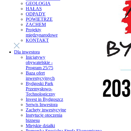
GEOLOGIA
HAŁAS
ODPADY
POWIETRZE
ZACHEM
Projekty
międzynarodowe
KONTAKT
Dla inwestora
Inicjatywy
obywatelskie -
Program 25/75
Baza ofert
inwestycyjnych
Bydgoski Park
Przemysłowo-
Technologiczny
Invest in Bydgoszcz
Serwis Inwestora
Zachęty inwestycyjne
Instytucje otoczenia
biznesu
Miejskie działki
Pomorska Specjalna Strefa Ekonomiczna