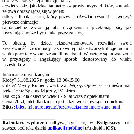
stronę współczesnej animacji i kina;
dowiedzą się, jak działa taumatrop – prosty przyrząd, który sprawia,
że dwa obrazy łączą się w jeden;
odkryją fenakistiskop, który pozwala ożywiać rysunki i stworzyć
pierwsze animacje;
samodzielnie wykonają oba urządzenia i przekonają się, jak
fascynująca może być nauka przez zabawę.
To okazja, by dzieci eksperymentowały, rozwijały swoją
kreatywność i zrozumiały, jak dawniej ludzie tworzyli iluzję ruchu –
zanim powstały współczesne filmy i bajki. Warsztaty są prowadzone
w przystępny i angażujący sposób, dostosowany do wieku
uczestników.
Informacje organizacyjne:
Kiedy? 31.08.2025 r., godz. 13.00-15.00
Gdzie? Młyny Rothera, wystawa „Węzły. Opowieść o mieście nad
rzeką” oraz Spichrz Mączny, IV piętro
Dla kogo? dla dzieci w wieku 7-9 lat wraz z opiekunami
Cena: 20 zł, bilet dla dziecka jest także wejściówką dla opiekuna
Bilety:
bilety.mlynyrothera.pl/rezerwacja/nienumerowane.html
______________________
Kalendarz wydarzeń
odbywających się w
Bydgoszczy
miej
zawsze pod ręką dzięki
aplikacji mobilnej
(Android i iOS).
______________________