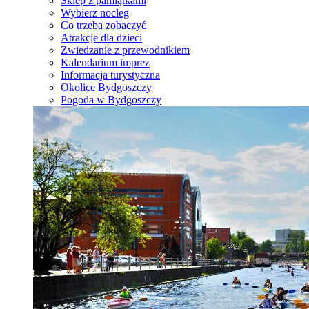
Sklep z pamiątkami
Wybierz nocleg
Co trzeba zobaczyć
Atrakcje dla dzieci
Zwiedzanie z przewodnikiem
Kalendarium imprez
Informacja turystyczna
Okolice Bydgoszczy
Pogoda w Bydgoszczy