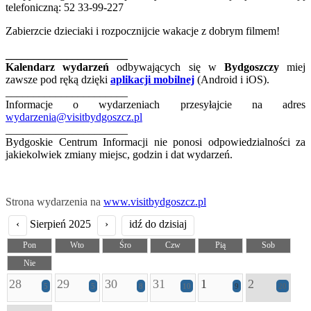
telefoniczną: 52 33-99-227
Zabierzcie dzieciaki i rozpocznijcie wakacje z dobrym filmem!
______________________
Kalendarz wydarzeń
odbywających się w
Bydgoszczy
miej
zawsze pod ręką dzięki
aplikacji mobilnej
(Android i iOS).
______________________
Informacje o wydarzeniach przesyłajcie na adres
wydarzenia@visitbydgoszcz.pl
______________________
Bydgoskie Centrum Informacji nie ponosi odpowiedzialności za
jakiekolwiek zmiany miejsc, godzin i dat wydarzeń.
Strona wydarzenia na
www.visitbydgoszcz.pl
‹
Sierpień 2025
›
idź do dzisiaj
Pon
Wto
Śro
Czw
Pią
Sob
Nie
28
29
30
31
1
2
5
5
8
10
9
20