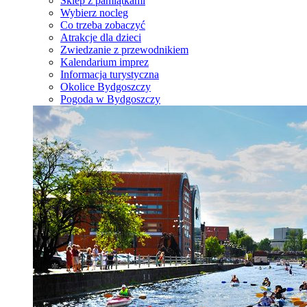
Sklep z pamiątkami
Wybierz nocleg
Co trzeba zobaczyć
Atrakcje dla dzieci
Zwiedzanie z przewodnikiem
Kalendarium imprez
Informacja turystyczna
Okolice Bydgoszczy
Pogoda w Bydgoszczy