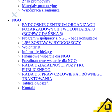
Znak promocyjny
Materiały promocyjne
Współpraca z zagranicą
NGO
BYDGOSKIE CENTRUM ORGANIZACJI
POZARZĄDOWYCH I WOLONTARIATU
(BCOPW GDAŃSKA 5)
Program współpracy z NGO - będą konsultacje
1,5% ZOSTAW W BYDGOSZCZY
Wolontariat
Informacje bieżące
Finansowe wsparcie dla NGO
Pozafinansowe wsparcie dla NGO
RADA DZIAŁALNOŚCI POŻYTKU
PUBLICZNEGO
RADA DS. PRAW CZŁOWIEKA I RÓWNEGO
TRAKTOWANIA
Tablica ogłoszeń
Kontakt