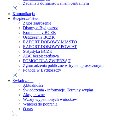
Zadania z dofinansowaniem centralnym
Komunikacja
Bezpieczeństwo
Zgłoś zagrożenie
Dbamy o Bydgoszcz
Komunikaty BCZK
Ostrzeżenia BCZK
RAPORT DOBOWY MIASTO
RAPORT DOBOWY POWIAT
Statystyka BCZK
ABC bezpieczeństwa
POMOC DLA ZWIERZĄT
Zgromadzenia publiczne w trybie uproszczonym
Pogoda w Bydgoszczy
Świadczenia
Aktualności
Świadczenia - informacje. Terminy wypłat
Akty prawne
Wzory wypełnionych wniosków
Wnioski do pobrania
O nas