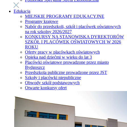
Edukacja
MIEJSKIE PROGRAMY EDUKACYJNE
Programy krajowe
Nabór do przedszkoli, szkół i placówek oświatowych
na rok szkolny 2026/2027
KONKURSY NA STANOWISKA DYREKTORÓW
SZKÓŁ I PLACÓWEK OŚWIATOWYCH W 2026
ROKU
Oferty pracy w placówkach oświatowych
Opieka nad dziećmi w wieku do lat 3
Placówki oświatowe prowadzone przez miasto
Bydgoszcz
Przedszkola publiczne prowadzone przez JST
Szkoły i placówki niepubliczne
Obwody szkół podstawowych
Otwarte konkursy ofert