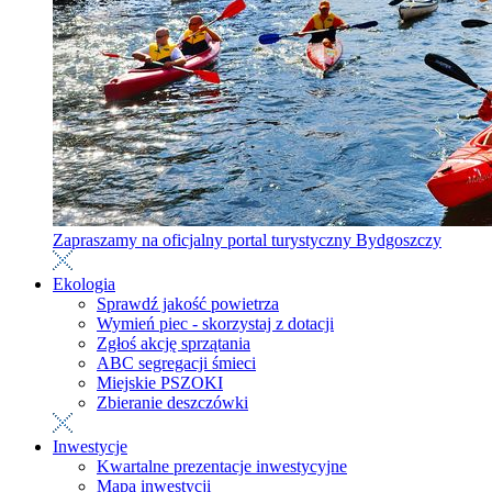
Zapraszamy na oficjalny portal turystyczny Bydgoszczy
Ekologia
Sprawdź jakość powietrza
Wymień piec - skorzystaj z dotacji
Zgłoś akcję sprzątania
ABC segregacji śmieci
Miejskie PSZOKI
Zbieranie deszczówki
Inwestycje
Kwartalne prezentacje inwestycyjne
Mapa inwestycji