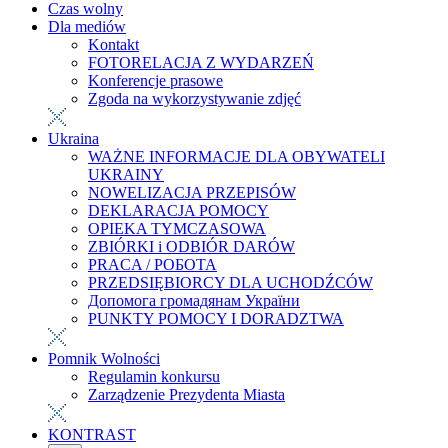
Czas wolny
Dla mediów
Kontakt
FOTORELACJA Z WYDARZEŃ
Konferencje prasowe
Zgoda na wykorzystywanie zdjęć
Ukraina
WAŻNE INFORMACJE DLA OBYWATELI
UKRAINY
NOWELIZACJA PRZEPISÓW
DEKLARACJA POMOCY
OPIEKA TYMCZASOWA
ZBIÓRKI i ODBIÓR DARÓW
PRACA / РОБОТА
PRZEDSIĘBIORCY DLA UCHODŹCÓW
Допомога громадянам України
PUNKTY POMOCY I DORADZTWA
Pomnik Wolności
Regulamin konkursu
Zarządzenie Prezydenta Miasta
KONTRAST