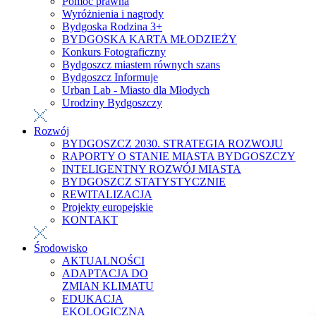
Pomoc prawna
Wyróżnienia i nagrody
Bydgoska Rodzina 3+
BYDGOSKA KARTA MŁODZIEŻY
Konkurs Fotograficzny
Bydgoszcz miastem równych szans
Bydgoszcz Informuje
Urban Lab - Miasto dla Młodych
Urodziny Bydgoszczy
Rozwój
BYDGOSZCZ 2030. STRATEGIA ROZWOJU
RAPORTY O STANIE MIASTA BYDGOSZCZY
INTELIGENTNY ROZWÓJ MIASTA
BYDGOSZCZ STATYSTYCZNIE
REWITALIZACJA
Projekty europejskie
KONTAKT
Środowisko
AKTUALNOŚCI
ADAPTACJA DO
ZMIAN KLIMATU
EDUKACJA
EKOLOGICZNA