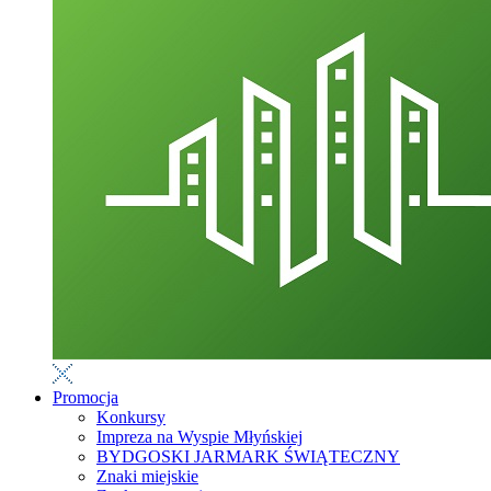
Promocja
Konkursy
Impreza na Wyspie Młyńskiej
BYDGOSKI JARMARK ŚWIĄTECZNY
Znaki miejskie