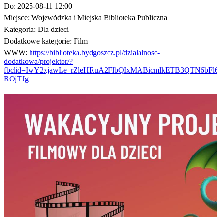
Do:
2025-08-11 12:00
Miejsce:
Wojewódzka i Miejska Biblioteka Publiczna
Kategoria:
Dla dzieci
Dodatkowe kategorie:
Film
WWW:
https://biblioteka.bydgoszcz.pl/dzialalnosc-
dodatkowa/projektor/?
fbclid=IwY2xjawLe_rZleHRuA2FlbQIxMABicmlkETB3QTN6
ROjTJg