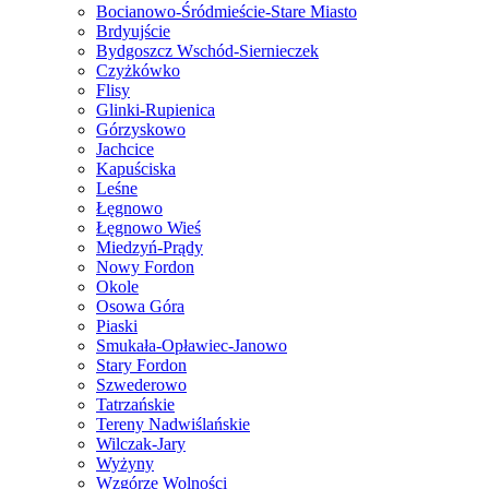
Bocianowo-Śródmieście-Stare Miasto
Brdyujście
Bydgoszcz Wschód-Siernieczek
Czyżkówko
Flisy
Glinki-Rupienica
Górzyskowo
Jachcice
Kapuściska
Leśne
Łęgnowo
Łęgnowo Wieś
Miedzyń-Prądy
Nowy Fordon
Okole
Osowa Góra
Piaski
Smukała-Opławiec-Janowo
Stary Fordon
Szwederowo
Tatrzańskie
Tereny Nadwiślańskie
Wilczak-Jary
Wyżyny
Wzgórze Wolności