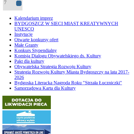
7
13
Kalendarium imprez
BYDGOSZCZ W SIECI MIAST KREATYWNYCH
UNESCO
Instytucje
Otwarte konkursy ofert
Małe Granty
Konkurs Stypendialny
Komisja Dialogu Obywatelskiego ds. Kultury
Pakt dla kultury
Obywatelska Strategia Rozwoju Kultury
Strategia Rozwoju Kultury Miasta Bydgoszczy na lata 2017-
2026
Bydgoska Literacka Nagroda Roku "Strzała Łuczniczki"
Samorządowa Karta dla Kultury