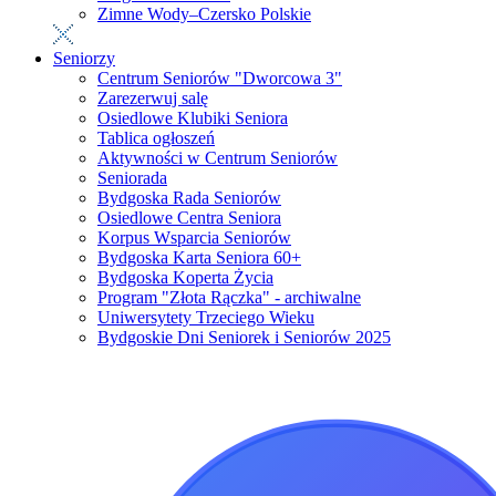
Zimne Wody–Czersko Polskie
Seniorzy
Centrum Seniorów "Dworcowa 3"
Zarezerwuj salę
Osiedlowe Klubiki Seniora
Tablica ogłoszeń
Aktywności w Centrum Seniorów
Seniorada
Bydgoska Rada Seniorów
Osiedlowe Centra Seniora
Korpus Wsparcia Seniorów
Bydgoska Karta Seniora 60+
Bydgoska Koperta Życia
Program "Złota Rączka" - archiwalne
Uniwersytety Trzeciego Wieku
Bydgoskie Dni Seniorek i Seniorów 2025