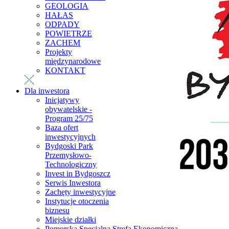
GEOLOGIA
HAŁAS
ODPADY
POWIETRZE
ZACHEM
Projekty
międzynarodowe
KONTAKT
Dla inwestora
Inicjatywy
obywatelskie -
Program 25/75
Baza ofert
inwestycyjnych
Bydgoski Park
Przemysłowo-
Technologiczny
Invest in Bydgoszcz
Serwis Inwestora
Zachęty inwestycyjne
Instytucje otoczenia
biznesu
Miejskie działki
Pomorska Specjalna Strefa Ekonomiczna