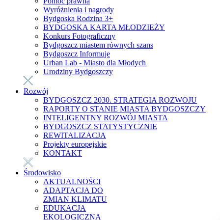
Pomoc prawna
Wyróżnienia i nagrody
Bydgoska Rodzina 3+
BYDGOSKA KARTA MŁODZIEŻY
Konkurs Fotograficzny
Bydgoszcz miastem równych szans
Bydgoszcz Informuje
Urban Lab - Miasto dla Młodych
Urodziny Bydgoszczy
Rozwój
BYDGOSZCZ 2030. STRATEGIA ROZWOJU
RAPORTY O STANIE MIASTA BYDGOSZCZY
INTELIGENTNY ROZWÓJ MIASTA
BYDGOSZCZ STATYSTYCZNIE
REWITALIZACJA
Projekty europejskie
KONTAKT
Środowisko
AKTUALNOŚCI
ADAPTACJA DO
ZMIAN KLIMATU
EDUKACJA
EKOLOGICZNA