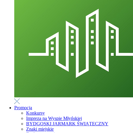
Promocja
Konkursy
Impreza na Wyspie Młyńskiej
BYDGOSKI JARMARK ŚWIĄTECZNY
Znaki miejskie