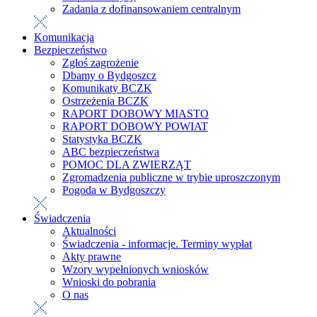
Zadania z dofinansowaniem centralnym
Komunikacja
Bezpieczeństwo
Zgłoś zagrożenie
Dbamy o Bydgoszcz
Komunikaty BCZK
Ostrzeżenia BCZK
RAPORT DOBOWY MIASTO
RAPORT DOBOWY POWIAT
Statystyka BCZK
ABC bezpieczeństwa
POMOC DLA ZWIERZĄT
Zgromadzenia publiczne w trybie uproszczonym
Pogoda w Bydgoszczy
Świadczenia
Aktualności
Świadczenia - informacje. Terminy wypłat
Akty prawne
Wzory wypełnionych wniosków
Wnioski do pobrania
O nas