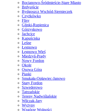
Bocianowo-Śródmieście-Stare Miasto
Brdyujście
Bydgoszcz Wschód-Siernieczek
Czyżkówko
Flisy
Glinki-Rupienica
Górzyskowo
Jachcice
Kapuściska
Leśne
Łęgnowo
Łęgnowo Wieś
Miedzyń-Prądy
Nowy Fordon
Okole
Osowa Góra
Piaski
Smukała-Opławiec-Janowo
Stary Fordon
Szwederowo
Tatrzańskie
Tereny Nadwiślańskie
Wilczak-Jary
Wyżyny
Wzgórze Wolności