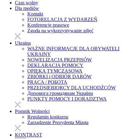
Czas wolny
Dla mediów
Kontakt
FOTORELACJA Z WYDARZEŃ
Konferencje prasowe
Zgoda na wykorzystywanie zdjęć
Ukraina
WAŻNE INFORMACJE DLA OBYWATELI
UKRAINY
NOWELIZACJA PRZEPISÓW
DEKLARACJA POMOCY
OPIEKA TYMCZASOWA
ZBIÓRKI i ODBIÓR DARÓW
PRACA / РОБОТА
PRZEDSIĘBIORCY DLA UCHODŹCÓW
Допомога громадянам України
PUNKTY POMOCY I DORADZTWA
Pomnik Wolności
Regulamin konkursu
Zarządzenie Prezydenta Miasta
KONTRAST