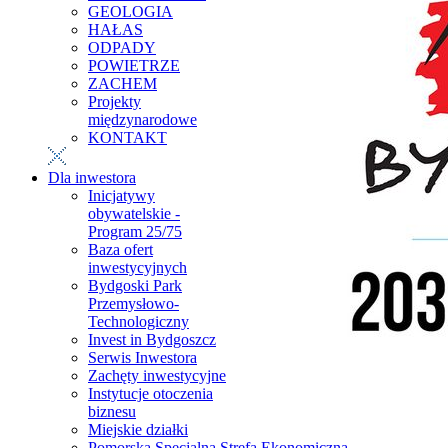
GEOLOGIA
HAŁAS
ODPADY
POWIETRZE
ZACHEM
Projekty
międzynarodowe
KONTAKT
Dla inwestora
Inicjatywy
obywatelskie -
Program 25/75
Baza ofert
inwestycyjnych
Bydgoski Park
Przemysłowo-
Technologiczny
Invest in Bydgoszcz
Serwis Inwestora
Zachęty inwestycyjne
Instytucje otoczenia
biznesu
Miejskie działki
Pomorska Specjalna Strefa Ekonomiczna