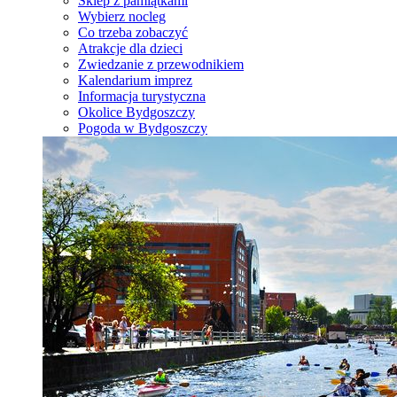
Sklep z pamiątkami
Wybierz nocleg
Co trzeba zobaczyć
Atrakcje dla dzieci
Zwiedzanie z przewodnikiem
Kalendarium imprez
Informacja turystyczna
Okolice Bydgoszczy
Pogoda w Bydgoszczy