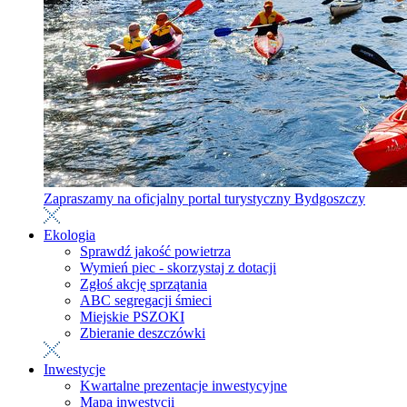
Zapraszamy na oficjalny portal turystyczny Bydgoszczy
Ekologia
Sprawdź jakość powietrza
Wymień piec - skorzystaj z dotacji
Zgłoś akcję sprzątania
ABC segregacji śmieci
Miejskie PSZOKI
Zbieranie deszczówki
Inwestycje
Kwartalne prezentacje inwestycyjne
Mapa inwestycji