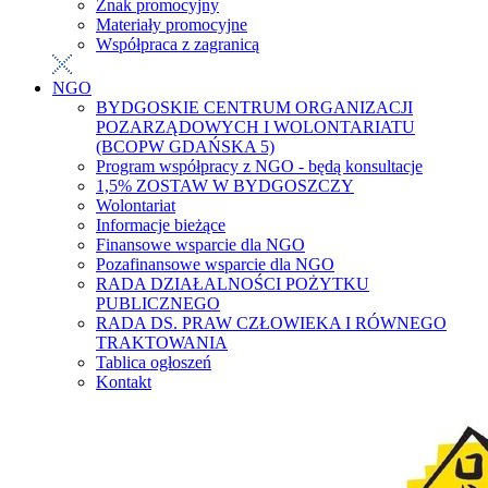
Znak promocyjny
Materiały promocyjne
Współpraca z zagranicą
NGO
BYDGOSKIE CENTRUM ORGANIZACJI
POZARZĄDOWYCH I WOLONTARIATU
(BCOPW GDAŃSKA 5)
Program współpracy z NGO - będą konsultacje
1,5% ZOSTAW W BYDGOSZCZY
Wolontariat
Informacje bieżące
Finansowe wsparcie dla NGO
Pozafinansowe wsparcie dla NGO
RADA DZIAŁALNOŚCI POŻYTKU
PUBLICZNEGO
RADA DS. PRAW CZŁOWIEKA I RÓWNEGO
TRAKTOWANIA
Tablica ogłoszeń
Kontakt