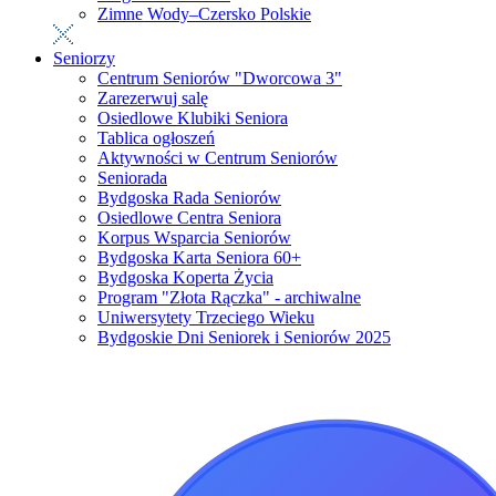
Zimne Wody–Czersko Polskie
Seniorzy
Centrum Seniorów "Dworcowa 3"
Zarezerwuj salę
Osiedlowe Klubiki Seniora
Tablica ogłoszeń
Aktywności w Centrum Seniorów
Seniorada
Bydgoska Rada Seniorów
Osiedlowe Centra Seniora
Korpus Wsparcia Seniorów
Bydgoska Karta Seniora 60+
Bydgoska Koperta Życia
Program "Złota Rączka" - archiwalne
Uniwersytety Trzeciego Wieku
Bydgoskie Dni Seniorek i Seniorów 2025