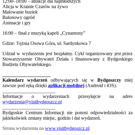
12:00–18:00 – atrakcje dla najmłodszych
Alicja w Krainie Czarów na żywo
Malowanie buziek
Balonowy ogród
Animacje i gry
16:00 – finał z muzyką kapeli „Cynamony”
Gdzie: Tężnia Osowa Góra, ul. Sardynkowa 7
Udział w wydarzeniu jest bezpłatny. Cykl organizowany jest przez
Stowarzyszenie Obywatel Działa i finansowany z Bydgoskiego
Budżetu Obywatelskiego.
____________________
Kalendarz wydarzeń
odbywających się w
Bydgoszczy
miej
zawsze pod ręką dzięki
aplikacji mobilnej
(Android i iOS).
______________________
Informacje o wydarzeniach przesyłajcie na adres
wydarzenia@visitbydgoszcz.pl
______________________
Bydgoskie Centrum Informacji nie ponosi odpowiedzialności za
jakiekolwiek zmiany miejsc, godzin i dat wydarzeń.
Strona wydarzenia na
www.visitbydgoszcz.pl