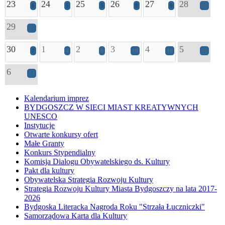
23
24
25
26
27
28
6
5
5
8
9
20
29
17
30
1
2
3
4
5
7
4
8
10
10
16
6
14
Kalendarium imprez
BYDGOSZCZ W SIECI MIAST KREATYWNYCH
UNESCO
Instytucje
Otwarte konkursy ofert
Małe Granty
Konkurs Stypendialny
Komisja Dialogu Obywatelskiego ds. Kultury
Pakt dla kultury
Obywatelska Strategia Rozwoju Kultury
Strategia Rozwoju Kultury Miasta Bydgoszczy na lata 2017-
2026
Bydgoska Literacka Nagroda Roku "Strzała Łuczniczki"
Samorządowa Karta dla Kultury