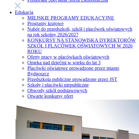
Edukacja
MIEJSKIE PROGRAMY EDUKACYJNE
Programy krajowe
Nabór do przedszkoli, szkół i placówek oświatowych
na rok szkolny 2026/2027
KONKURSY NA STANOWISKA DYREKTORÓW
SZKÓŁ I PLACÓWEK OŚWIATOWYCH W 2026
ROKU
Oferty pracy w placówkach oświatowych
Opieka nad dziećmi w wieku do lat 3
Placówki oświatowe prowadzone przez miasto
Bydgoszcz
Przedszkola publiczne prowadzone przez JST
Szkoły i placówki niepubliczne
Obwody szkół podstawowych
Otwarte konkursy ofert