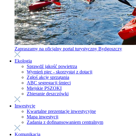
Zapraszamy na oficjalny portal turystyczny Bydgoszczy
Ekologia
Sprawdź jakość powietrza
Wymień piec - skorzystaj z dotacji
Zgłoś akcję sprzątania
ABC segregacji śmieci
Miejskie PSZOKI
Zbieranie deszczówki
Inwestycje
Kwartalne prezentacje inwestycyjne
Mapa inwestycji
Zadania z dofinansowaniem centralnym
Komunikacja