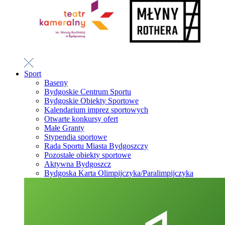
Sport
Baseny
Bydgoskie Centrum Sportu
Bydgoskie Obiekty Sportowe
Kalendarium imprez sportowych
Otwarte konkursy ofert
Małe Granty
Stypendia sportowe
Rada Sportu Miasta Bydgoszczy
Pozostałe obiekty sportowe
Aktywna Bydgoszcz
Bydgoska Karta Olimpijczyka/Paralimpijczyka