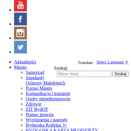
Aktualności
Select Language
▼
Translate:
Miasto
Szukaj:
Samorząd
Szukaj
Standardy
Ochrony Małoletnich
Poznaj Miasto
Komunikacja i transport
Osoby niepełnosprawne
Zdrowie
ZIT BydOF
Pomoc prawna
Wyróżnienia i nagrody
Bydgoska Rodzina 3+
BYDGOSKA KARTA MŁODZIEŻY