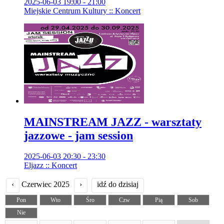
2025-06-03 19:00 - 21:00
Miejskie Centrum Kultury :: Koncert
MAINSTREAM JAZZ - warsztaty
jazzowe - jam session
2025-06-03 20:30 - 23:30
Eljazz :: Koncert
‹
Czerwiec 2025
›
idź do dzisiaj
Pon
Wto
Śro
Czw
Pią
Sob
Nie