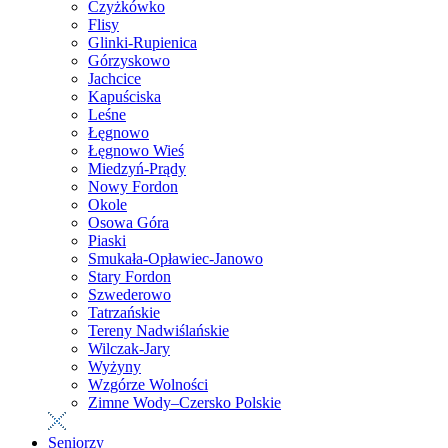
Czyżkówko
Flisy
Glinki-Rupienica
Górzyskowo
Jachcice
Kapuściska
Leśne
Łęgnowo
Łęgnowo Wieś
Miedzyń-Prądy
Nowy Fordon
Okole
Osowa Góra
Piaski
Smukała-Opławiec-Janowo
Stary Fordon
Szwederowo
Tatrzańskie
Tereny Nadwiślańskie
Wilczak-Jary
Wyżyny
Wzgórze Wolności
Zimne Wody–Czersko Polskie
Seniorzy