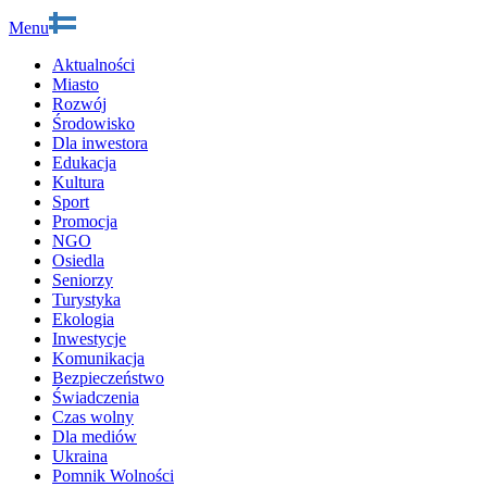
Menu
Aktualności
Miasto
Rozwój
Środowisko
Dla inwestora
Edukacja
Kultura
Sport
Promocja
NGO
Osiedla
Seniorzy
Turystyka
Ekologia
Inwestycje
Komunikacja
Bezpieczeństwo
Świadczenia
Czas wolny
Dla mediów
Ukraina
Pomnik Wolności