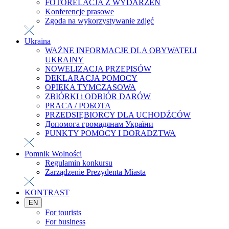
FOTORELACJA Z WYDARZEŃ
Konferencje prasowe
Zgoda na wykorzystywanie zdjęć
Ukraina
WAŻNE INFORMACJE DLA OBYWATELI
UKRAINY
NOWELIZACJA PRZEPISÓW
DEKLARACJA POMOCY
OPIEKA TYMCZASOWA
ZBIÓRKI i ODBIÓR DARÓW
PRACA / РОБОТА
PRZEDSIĘBIORCY DLA UCHODŹCÓW
Допомога громадянам України
PUNKTY POMOCY I DORADZTWA
Pomnik Wolności
Regulamin konkursu
Zarządzenie Prezydenta Miasta
KONTRAST
EN
For tourists
For business