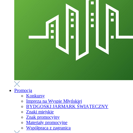
Promocja
Konkursy
Impreza na Wyspie Młyńskiej
BYDGOSKI JARMARK ŚWIĄTECZNY
Znaki miejskie
Znak promocyjny
Materiały promocyjne
Współpraca z zagranicą