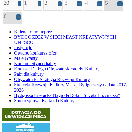
30
1
2
3
4
5
7
4
8
10
10
16
6
14
Kalendarium imprez
BYDGOSZCZ W SIECI MIAST KREATYWNYCH
UNESCO
Instytucje
Otwarte konkursy ofert
Małe Granty
Konkurs Stypendialny
Komisja Dialogu Obywatelskiego ds. Kultury
Pakt dla kultury
Obywatelska Strategia Rozwoju Kultury
Strategia Rozwoju Kultury Miasta Bydgoszczy na lata 2017-
2026
Bydgoska Literacka Nagroda Roku "Strzała Łuczniczki"
Samorządowa Karta dla Kultury