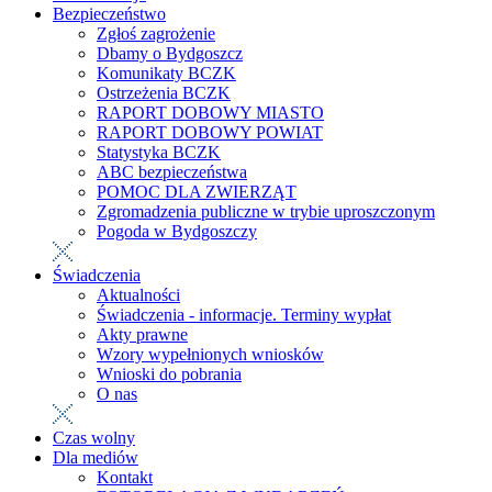
Bezpieczeństwo
Zgłoś zagrożenie
Dbamy o Bydgoszcz
Komunikaty BCZK
Ostrzeżenia BCZK
RAPORT DOBOWY MIASTO
RAPORT DOBOWY POWIAT
Statystyka BCZK
ABC bezpieczeństwa
POMOC DLA ZWIERZĄT
Zgromadzenia publiczne w trybie uproszczonym
Pogoda w Bydgoszczy
Świadczenia
Aktualności
Świadczenia - informacje. Terminy wypłat
Akty prawne
Wzory wypełnionych wniosków
Wnioski do pobrania
O nas
Czas wolny
Dla mediów
Kontakt