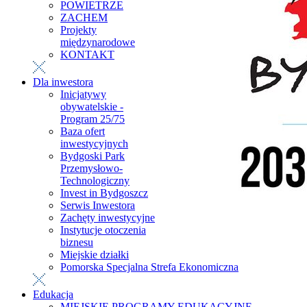
POWIETRZE
ZACHEM
Projekty
międzynarodowe
KONTAKT
Dla inwestora
Inicjatywy
obywatelskie -
Program 25/75
Baza ofert
inwestycyjnych
Bydgoski Park
Przemysłowo-
Technologiczny
Invest in Bydgoszcz
Serwis Inwestora
Zachęty inwestycyjne
Instytucje otoczenia
biznesu
Miejskie działki
Pomorska Specjalna Strefa Ekonomiczna
Edukacja
MIEJSKIE PROGRAMY EDUKACYJNE