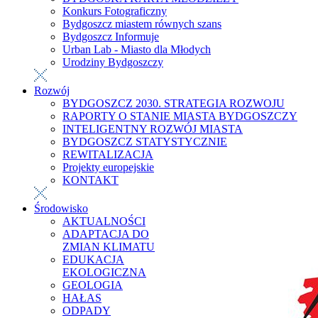
Konkurs Fotograficzny
Bydgoszcz miastem równych szans
Bydgoszcz Informuje
Urban Lab - Miasto dla Młodych
Urodziny Bydgoszczy
Rozwój
BYDGOSZCZ 2030. STRATEGIA ROZWOJU
RAPORTY O STANIE MIASTA BYDGOSZCZY
INTELIGENTNY ROZWÓJ MIASTA
BYDGOSZCZ STATYSTYCZNIE
REWITALIZACJA
Projekty europejskie
KONTAKT
Środowisko
AKTUALNOŚCI
ADAPTACJA DO
ZMIAN KLIMATU
EDUKACJA
EKOLOGICZNA
GEOLOGIA
HAŁAS
ODPADY