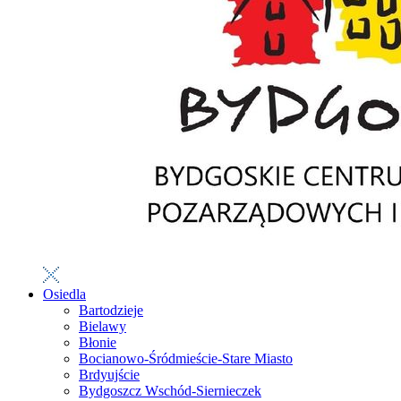
Osiedla
Bartodzieje
Bielawy
Błonie
Bocianowo-Śródmieście-Stare Miasto
Brdyujście
Bydgoszcz Wschód-Siernieczek