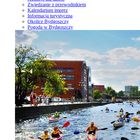
Zwiedzanie z przewodnikiem
Kalendarium imprez
Informacja turystyczna
Okolice Bydgoszczy
Pogoda w Bydgoszczy