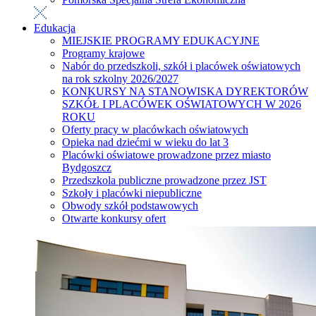
Edukacja
MIEJSKIE PROGRAMY EDUKACYJNE
Programy krajowe
Nabór do przedszkoli, szkół i placówek oświatowych
na rok szkolny 2026/2027
KONKURSY NA STANOWISKA DYREKTORÓW
SZKÓŁ I PLACÓWEK OŚWIATOWYCH W 2026
ROKU
Oferty pracy w placówkach oświatowych
Opieka nad dziećmi w wieku do lat 3
Placówki oświatowe prowadzone przez miasto
Bydgoszcz
Przedszkola publiczne prowadzone przez JST
Szkoły i placówki niepubliczne
Obwody szkół podstawowych
Otwarte konkursy ofert