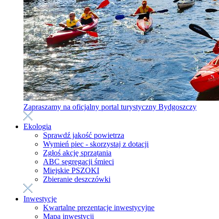
Zapraszamy na oficjalny portal turystyczny Bydgoszczy
Ekologia
Sprawdź jakość powietrza
Wymień piec - skorzystaj z dotacji
Zgłoś akcję sprzątania
ABC segregacji śmieci
Miejskie PSZOKI
Zbieranie deszczówki
Inwestycje
Kwartalne prezentacje inwestycyjne
Mapa inwestycji