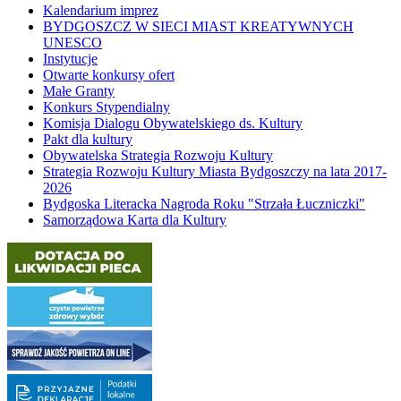
Kalendarium imprez
BYDGOSZCZ W SIECI MIAST KREATYWNYCH
UNESCO
Instytucje
Otwarte konkursy ofert
Małe Granty
Konkurs Stypendialny
Komisja Dialogu Obywatelskiego ds. Kultury
Pakt dla kultury
Obywatelska Strategia Rozwoju Kultury
Strategia Rozwoju Kultury Miasta Bydgoszczy na lata 2017-
2026
Bydgoska Literacka Nagroda Roku "Strzała Łuczniczki"
Samorządowa Karta dla Kultury