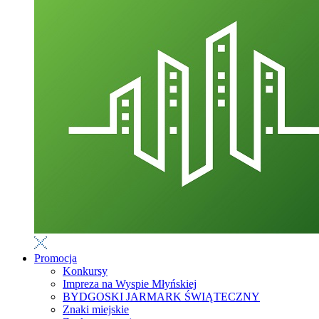
Promocja
Konkursy
Impreza na Wyspie Młyńskiej
BYDGOSKI JARMARK ŚWIĄTECZNY
Znaki miejskie