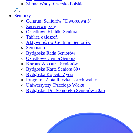
Zimne Wody–Czersko Polskie
Seniorzy
Centrum Seniorów "Dworcowa 3"
Zarezerwuj salę
Osiedlowe Klubiki Seniora
Tablica ogłoszeń
Aktywności w Centrum Seniorów
Seniorada
Bydgoska Rada Seniorów
Osiedlowe Centra Seniora
Korpus Wsparcia Seniorów
Bydgoska Karta Seniora 60+
Bydgoska Koperta Życia
Program "Złota Rączka" - archiwalne
Uniwersytety Trzeciego Wieku
Bydgoskie Dni Seniorek i Seniorów 2025