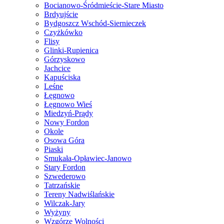
Bocianowo-Śródmieście-Stare Miasto
Brdyujście
Bydgoszcz Wschód-Siernieczek
Czyżkówko
Flisy
Glinki-Rupienica
Górzyskowo
Jachcice
Kapuściska
Leśne
Łęgnowo
Łęgnowo Wieś
Miedzyń-Prądy
Nowy Fordon
Okole
Osowa Góra
Piaski
Smukała-Opławiec-Janowo
Stary Fordon
Szwederowo
Tatrzańskie
Tereny Nadwiślańskie
Wilczak-Jary
Wyżyny
Wzgórze Wolności