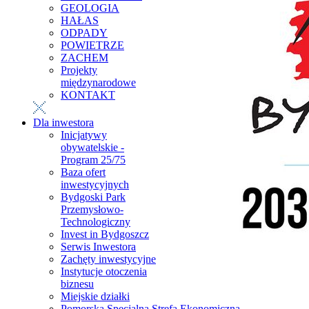
GEOLOGIA
HAŁAS
ODPADY
POWIETRZE
ZACHEM
Projekty
międzynarodowe
KONTAKT
Dla inwestora
Inicjatywy
obywatelskie -
Program 25/75
Baza ofert
inwestycyjnych
Bydgoski Park
Przemysłowo-
Technologiczny
Invest in Bydgoszcz
Serwis Inwestora
Zachęty inwestycyjne
Instytucje otoczenia
biznesu
Miejskie działki
Pomorska Specjalna Strefa Ekonomiczna