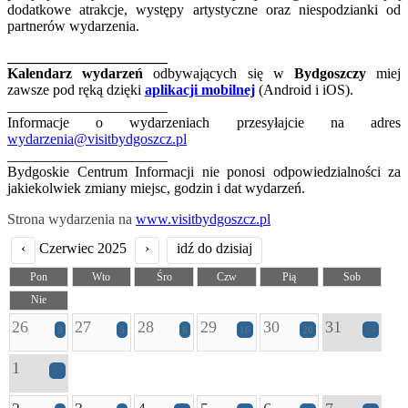
dodatkowe atrakcje, występy artystyczne oraz niespodzianki od
partnerów wydarzenia.
______________________
Kalendarz wydarzeń
odbywających się w
Bydgoszczy
miej
zawsze pod ręką dzięki
aplikacji mobilnej
(Android i iOS).
______________________
Informacje o wydarzeniach przesyłajcie na adres
wydarzenia@visitbydgoszcz.pl
______________________
Bydgoskie Centrum Informacji nie ponosi odpowiedzialności za
jakiekolwiek zmiany miejsc, godzin i dat wydarzeń.
Strona wydarzenia na
www.visitbydgoszcz.pl
‹
Czerwiec 2025
›
idź do dzisiaj
Pon
Wto
Śro
Czw
Pią
Sob
Nie
26
27
28
29
30
31
9
5
6
16
20
34
1
27