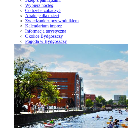
Sklep z pamiątkami
Wybierz nocleg
Co trzeba zobaczyć
Atrakcje dla dzieci
Zwiedzanie z przewodnikiem
Kalendarium imprez
Informacja turystyczna
Okolice Bydgoszczy
Pogoda w Bydgoszczy