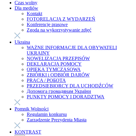
Czas wolny
Dla mediów
Kontakt
FOTORELACJA Z WYDARZEŃ
Konferencje prasowe
Zgoda na wykorzystywanie zdjęć
Ukraina
WAŻNE INFORMACJE DLA OBYWATELI
UKRAINY
NOWELIZACJA PRZEPISÓW
DEKLARACJA POMOCY
OPIEKA TYMCZASOWA
ZBIÓRKI i ODBIÓR DARÓW
PRACA / РОБОТА
PRZEDSIĘBIORCY DLA UCHODŹCÓW
Допомога громадянам України
PUNKTY POMOCY I DORADZTWA
Pomnik Wolności
Regulamin konkursu
Zarządzenie Prezydenta Miasta
KONTRAST