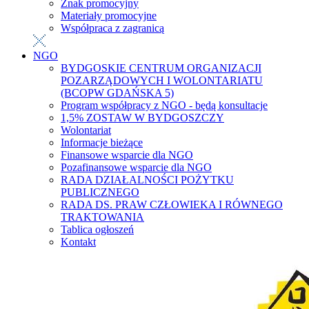
Znak promocyjny
Materiały promocyjne
Współpraca z zagranicą
NGO
BYDGOSKIE CENTRUM ORGANIZACJI
POZARZĄDOWYCH I WOLONTARIATU
(BCOPW GDAŃSKA 5)
Program współpracy z NGO - będą konsultacje
1,5% ZOSTAW W BYDGOSZCZY
Wolontariat
Informacje bieżące
Finansowe wsparcie dla NGO
Pozafinansowe wsparcie dla NGO
RADA DZIAŁALNOŚCI POŻYTKU
PUBLICZNEGO
RADA DS. PRAW CZŁOWIEKA I RÓWNEGO
TRAKTOWANIA
Tablica ogłoszeń
Kontakt