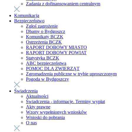
Zadania z dofinansowaniem centralnym
Komunikacja
Bezpieczeństwo
Zgłoś zagrożenie
Dbamy o Bydgoszcz
Komunikaty BCZK
Ostrzeżenia BCZK
RAPORT DOBOWY MIASTO
RAPORT DOBOWY POWIAT
Statystyka BCZK
ABC bezpieczeństwa
POMOC DLA ZWIERZĄT
Zgromadzenia publiczne w trybie uproszczonym
Pogoda w Bydgoszczy
Świadczenia
Aktualności
Świadczenia - informacje. Terminy wypłat
Akty prawne
Wzory wypełnionych wniosków
Wnioski do pobrania
O nas