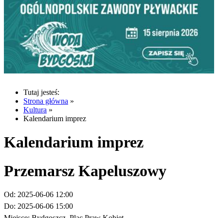
Tutaj jesteś:
Strona główna
»
Kultura
»
Kalendarium imprez
Kalendarium imprez
Przemarsz Kapeluszowy
Od:
2025-06-06 12:00
Do:
2025-06-06 15:00
Miejsce:
Bydgoszcz, Plac Praw Kobiet