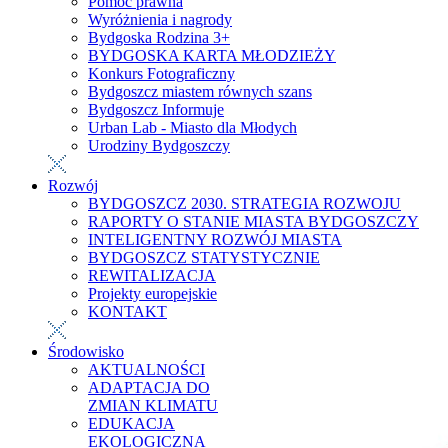
Pomoc prawna
Wyróżnienia i nagrody
Bydgoska Rodzina 3+
BYDGOSKA KARTA MŁODZIEŻY
Konkurs Fotograficzny
Bydgoszcz miastem równych szans
Bydgoszcz Informuje
Urban Lab - Miasto dla Młodych
Urodziny Bydgoszczy
Rozwój
BYDGOSZCZ 2030. STRATEGIA ROZWOJU
RAPORTY O STANIE MIASTA BYDGOSZCZY
INTELIGENTNY ROZWÓJ MIASTA
BYDGOSZCZ STATYSTYCZNIE
REWITALIZACJA
Projekty europejskie
KONTAKT
Środowisko
AKTUALNOŚCI
ADAPTACJA DO
ZMIAN KLIMATU
EDUKACJA
EKOLOGICZNA