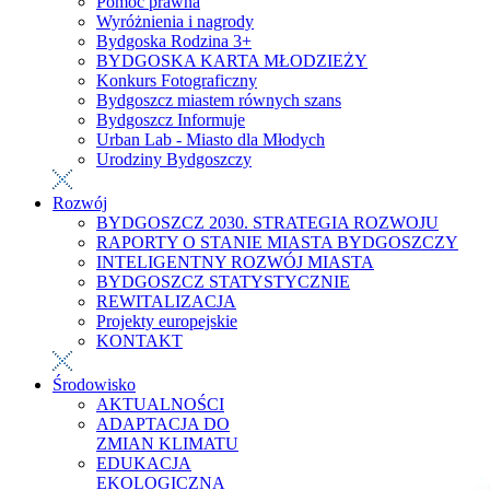
Pomoc prawna
Wyróżnienia i nagrody
Bydgoska Rodzina 3+
BYDGOSKA KARTA MŁODZIEŻY
Konkurs Fotograficzny
Bydgoszcz miastem równych szans
Bydgoszcz Informuje
Urban Lab - Miasto dla Młodych
Urodziny Bydgoszczy
Rozwój
BYDGOSZCZ 2030. STRATEGIA ROZWOJU
RAPORTY O STANIE MIASTA BYDGOSZCZY
INTELIGENTNY ROZWÓJ MIASTA
BYDGOSZCZ STATYSTYCZNIE
REWITALIZACJA
Projekty europejskie
KONTAKT
Środowisko
AKTUALNOŚCI
ADAPTACJA DO
ZMIAN KLIMATU
EDUKACJA
EKOLOGICZNA