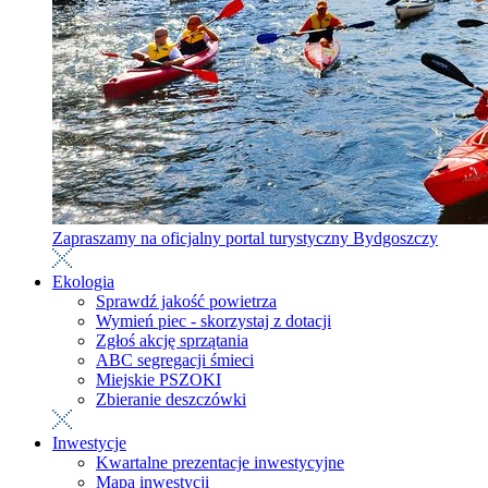
Zapraszamy na oficjalny portal turystyczny Bydgoszczy
Ekologia
Sprawdź jakość powietrza
Wymień piec - skorzystaj z dotacji
Zgłoś akcję sprzątania
ABC segregacji śmieci
Miejskie PSZOKI
Zbieranie deszczówki
Inwestycje
Kwartalne prezentacje inwestycyjne
Mapa inwestycji