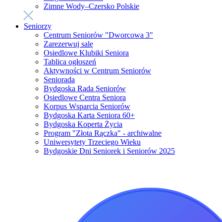
Zimne Wody–Czersko Polskie
Seniorzy
Centrum Seniorów "Dworcowa 3"
Zarezerwuj salę
Osiedlowe Klubiki Seniora
Tablica ogłoszeń
Aktywności w Centrum Seniorów
Seniorada
Bydgoska Rada Seniorów
Osiedlowe Centra Seniora
Korpus Wsparcia Seniorów
Bydgoska Karta Seniora 60+
Bydgoska Koperta Życia
Program "Złota Rączka" - archiwalne
Uniwersytety Trzeciego Wieku
Bydgoskie Dni Seniorek i Seniorów 2025