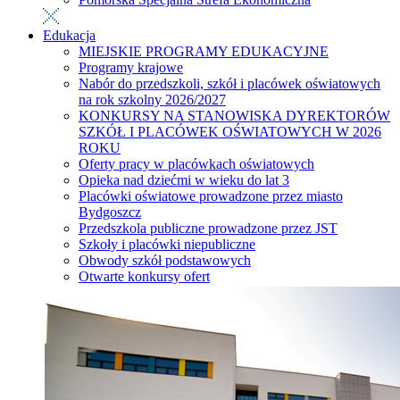
Edukacja
MIEJSKIE PROGRAMY EDUKACYJNE
Programy krajowe
Nabór do przedszkoli, szkół i placówek oświatowych
na rok szkolny 2026/2027
KONKURSY NA STANOWISKA DYREKTORÓW
SZKÓŁ I PLACÓWEK OŚWIATOWYCH W 2026
ROKU
Oferty pracy w placówkach oświatowych
Opieka nad dziećmi w wieku do lat 3
Placówki oświatowe prowadzone przez miasto
Bydgoszcz
Przedszkola publiczne prowadzone przez JST
Szkoły i placówki niepubliczne
Obwody szkół podstawowych
Otwarte konkursy ofert