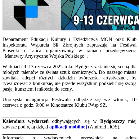
Departament Edukacji Kultury i Dziedzictwa MON oraz Klub
Inspektoratu Wsparcia Sił Zbrojnych zapraszają na Festiwal
Piosenki i Tańca organizowany w ramach przedsięwzięcia
"Manewry Artystyczne Wojska Polskiego".
W dniach 9–13 czerwca 2025 roku Bydgoszcz stanie się sceną dla
młodych talentów ze świata sztuk scenicznych. Do naszego miasta
zawitają adepci różnych dziedzin twórczości artystycznej, by
rywalizować z konkursie, ale przede wszystkim podzielić się swoją
pasją, kunsztem i miłością do sceny.
Uroczysta inauguracja Festiwalu odbędzie się we wtorek, 10
czerwca o godz. 9:00 w Kinoteatrze Klubu IWsp SZ.
______________________
Kalendarz wydarzeń
odbywających się w
Bydgoszczy
miej
zawsze pod ręką dzięki
aplikacji mobilnej
(Android i iOS).
______________________
Informacje o wydarzeniach przesyłajcie na adres