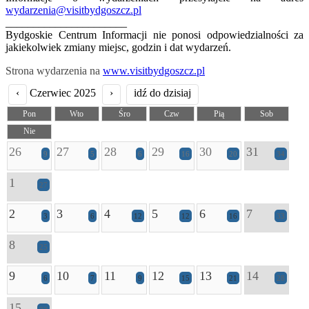
wydarzenia@visitbydgoszcz.pl
______________________
Bydgoskie Centrum Informacji nie ponosi odpowiedzialności za
jakiekolwiek zmiany miejsc, godzin i dat wydarzeń.
Strona wydarzenia na
www.visitbydgoszcz.pl
‹
Czerwiec 2025
›
idź do dzisiaj
Pon
Wto
Śro
Czw
Pią
Sob
Nie
26
27
28
29
30
31
9
5
6
16
20
34
1
27
2
3
4
5
6
7
3
6
12
12
16
33
8
25
9
10
11
12
13
14
6
7
9
15
21
28
15