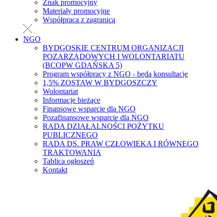
Znak promocyjny
Materiały promocyjne
Współpraca z zagranicą
NGO
BYDGOSKIE CENTRUM ORGANIZACJI
POZARZĄDOWYCH I WOLONTARIATU
(BCOPW GDAŃSKA 5)
Program współpracy z NGO - będą konsultacje
1,5% ZOSTAW W BYDGOSZCZY
Wolontariat
Informacje bieżące
Finansowe wsparcie dla NGO
Pozafinansowe wsparcie dla NGO
RADA DZIAŁALNOŚCI POŻYTKU
PUBLICZNEGO
RADA DS. PRAW CZŁOWIEKA I RÓWNEGO
TRAKTOWANIA
Tablica ogłoszeń
Kontakt