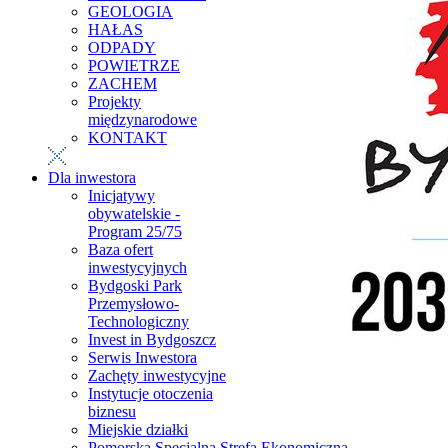
GEOLOGIA
HAŁAS
ODPADY
POWIETRZE
ZACHEM
Projekty
międzynarodowe
KONTAKT
Dla inwestora
Inicjatywy
obywatelskie -
Program 25/75
Baza ofert
inwestycyjnych
Bydgoski Park
Przemysłowo-
Technologiczny
Invest in Bydgoszcz
Serwis Inwestora
Zachęty inwestycyjne
Instytucje otoczenia
biznesu
Miejskie działki
Pomorska Specjalna Strefa Ekonomiczna