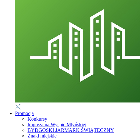
Promocja
Konkursy
Impreza na Wyspie Młyńskiej
BYDGOSKI JARMARK ŚWIĄTECZNY
Znaki miejskie