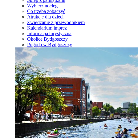
Sklep z pamiątkami
Wybierz nocleg
Co trzeba zobaczyć
Atrakcje dla dzieci
Zwiedzanie z przewodnikiem
Kalendarium imprez
Informacja turystyczna
Okolice Bydgoszczy
Pogoda w Bydgoszczy