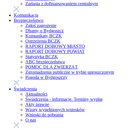
Zadania z dofinansowaniem centralnym
Komunikacja
Bezpieczeństwo
Zgłoś zagrożenie
Dbamy o Bydgoszcz
Komunikaty BCZK
Ostrzeżenia BCZK
RAPORT DOBOWY MIASTO
RAPORT DOBOWY POWIAT
Statystyka BCZK
ABC bezpieczeństwa
POMOC DLA ZWIERZĄT
Zgromadzenia publiczne w trybie uproszczonym
Pogoda w Bydgoszczy
Świadczenia
Aktualności
Świadczenia - informacje. Terminy wypłat
Akty prawne
Wzory wypełnionych wniosków
Wnioski do pobrania
O nas