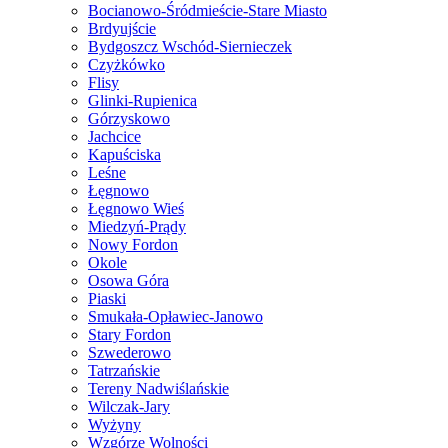
Bocianowo-Śródmieście-Stare Miasto
Brdyujście
Bydgoszcz Wschód-Siernieczek
Czyżkówko
Flisy
Glinki-Rupienica
Górzyskowo
Jachcice
Kapuściska
Leśne
Łęgnowo
Łęgnowo Wieś
Miedzyń-Prądy
Nowy Fordon
Okole
Osowa Góra
Piaski
Smukała-Opławiec-Janowo
Stary Fordon
Szwederowo
Tatrzańskie
Tereny Nadwiślańskie
Wilczak-Jary
Wyżyny
Wzgórze Wolności