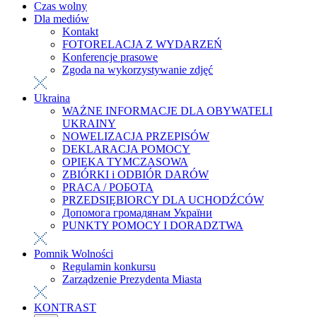
Czas wolny
Dla mediów
Kontakt
FOTORELACJA Z WYDARZEŃ
Konferencje prasowe
Zgoda na wykorzystywanie zdjęć
Ukraina
WAŻNE INFORMACJE DLA OBYWATELI
UKRAINY
NOWELIZACJA PRZEPISÓW
DEKLARACJA POMOCY
OPIEKA TYMCZASOWA
ZBIÓRKI i ODBIÓR DARÓW
PRACA / РОБОТА
PRZEDSIĘBIORCY DLA UCHODŹCÓW
Допомога громадянам України
PUNKTY POMOCY I DORADZTWA
Pomnik Wolności
Regulamin konkursu
Zarządzenie Prezydenta Miasta
KONTRAST