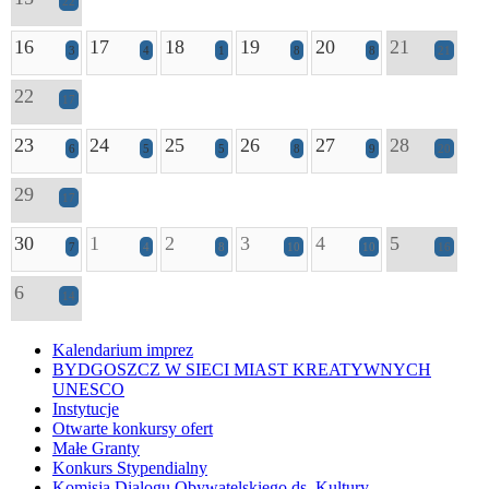
22
16
17
18
19
20
21
3
4
1
8
8
21
22
17
23
24
25
26
27
28
6
5
5
8
9
20
29
17
30
1
2
3
4
5
7
4
8
10
10
16
6
14
Kalendarium imprez
BYDGOSZCZ W SIECI MIAST KREATYWNYCH
UNESCO
Instytucje
Otwarte konkursy ofert
Małe Granty
Konkurs Stypendialny
Komisja Dialogu Obywatelskiego ds. Kultury