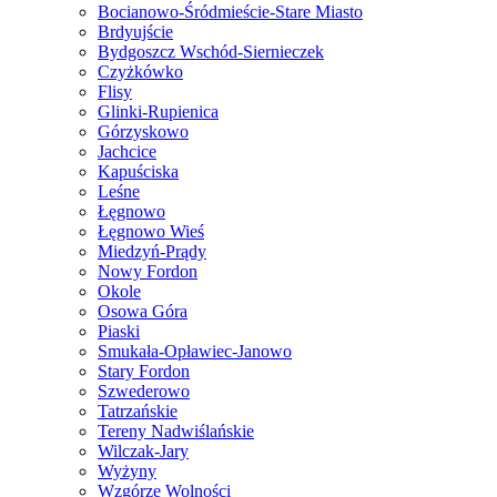
Bocianowo-Śródmieście-Stare Miasto
Brdyujście
Bydgoszcz Wschód-Siernieczek
Czyżkówko
Flisy
Glinki-Rupienica
Górzyskowo
Jachcice
Kapuściska
Leśne
Łęgnowo
Łęgnowo Wieś
Miedzyń-Prądy
Nowy Fordon
Okole
Osowa Góra
Piaski
Smukała-Opławiec-Janowo
Stary Fordon
Szwederowo
Tatrzańskie
Tereny Nadwiślańskie
Wilczak-Jary
Wyżyny
Wzgórze Wolności