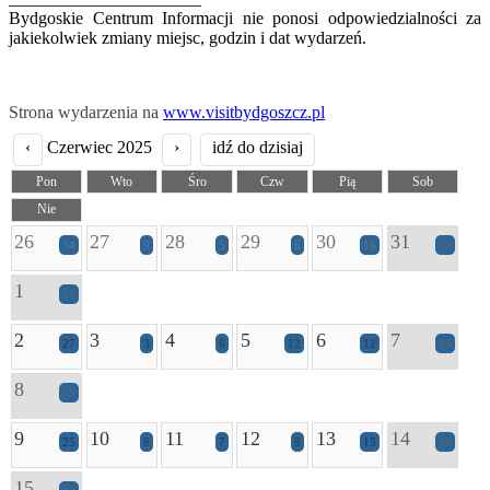
Bydgoskie Centrum Informacji nie ponosi odpowiedzialności za
jakiekolwiek zmiany miejsc, godzin i dat wydarzeń.
Strona wydarzenia na
www.visitbydgoszcz.pl
‹
Czerwiec 2025
›
idź do dzisiaj
Pon
Wto
Śro
Czw
Pią
Sob
Nie
26
27
28
29
30
31
34
9
5
6
16
20
1
34
2
3
4
5
6
7
27
3
6
12
12
16
8
33
9
10
11
12
13
14
25
6
7
9
15
21
15