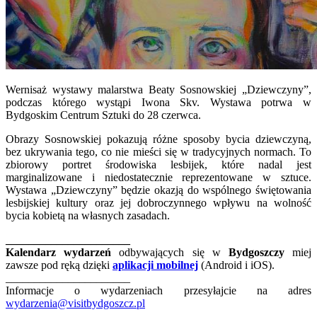
Wernisaż wystawy malarstwa Beaty Sosnowskiej „Dziewczyny”,
podczas którego wystąpi Iwona Skv. Wystawa potrwa w
Bydgoskim Centrum Sztuki do 28 czerwca.
Obrazy Sosnowskiej pokazują różne sposoby bycia dziewczyną,
bez ukrywania tego, co nie mieści się w tradycyjnych normach. To
zbiorowy portret środowiska lesbijek, które nadal jest
marginalizowane i niedostatecznie reprezentowane w sztuce.
Wystawa „Dziewczyny” będzie okazją do wspólnego świętowania
lesbijskiej kultury oraz jej dobroczynnego wpływu na wolność
bycia kobietą na własnych zasadach.
______________________
Kalendarz wydarzeń
odbywających się w
Bydgoszczy
miej
zawsze pod ręką dzięki
aplikacji mobilnej
(Android i iOS).
______________________
Informacje o wydarzeniach przesyłajcie na adres
wydarzenia@visitbydgoszcz.pl
______________________