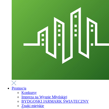
Promocja
Konkursy
Impreza na Wyspie Młyńskiej
BYDGOSKI JARMARK ŚWIĄTECZNY
Znaki miejskie