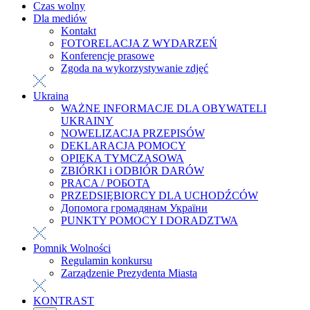
Czas wolny
Dla mediów
Kontakt
FOTORELACJA Z WYDARZEŃ
Konferencje prasowe
Zgoda na wykorzystywanie zdjęć
Ukraina
WAŻNE INFORMACJE DLA OBYWATELI
UKRAINY
NOWELIZACJA PRZEPISÓW
DEKLARACJA POMOCY
OPIEKA TYMCZASOWA
ZBIÓRKI i ODBIÓR DARÓW
PRACA / РОБОТА
PRZEDSIĘBIORCY DLA UCHODŹCÓW
Допомога громадянам України
PUNKTY POMOCY I DORADZTWA
Pomnik Wolności
Regulamin konkursu
Zarządzenie Prezydenta Miasta
KONTRAST