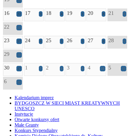
28
16
17
18
19
20
21
22
3
4
1
8
8
22
21
23
24
25
26
27
28
17
6
5
5
8
9
29
20
30
1
2
3
4
5
17
7
4
8
10
10
6
16
Kalendarium imprez
BYDGOSZCZ W SIECI MIAST KREATYWNYCH
UNESCO
Instytucje
Otwarte konkursy ofert
Małe Granty
Konkurs Stypendialny
Komisja Dialogu Obywatelskiego ds. Kultury