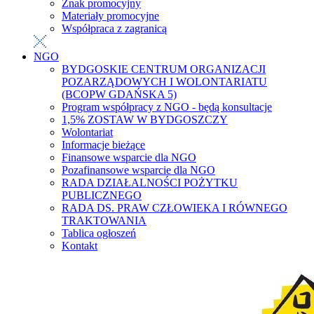
Znak promocyjny
Materiały promocyjne
Współpraca z zagranicą
NGO
BYDGOSKIE CENTRUM ORGANIZACJI
POZARZĄDOWYCH I WOLONTARIATU
(BCOPW GDAŃSKA 5)
Program współpracy z NGO - będą konsultacje
1,5% ZOSTAW W BYDGOSZCZY
Wolontariat
Informacje bieżące
Finansowe wsparcie dla NGO
Pozafinansowe wsparcie dla NGO
RADA DZIAŁALNOŚCI POŻYTKU
PUBLICZNEGO
RADA DS. PRAW CZŁOWIEKA I RÓWNEGO
TRAKTOWANIA
Tablica ogłoszeń
Kontakt