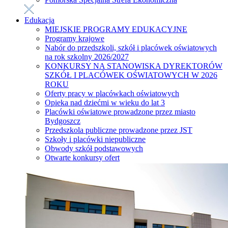
Edukacja
MIEJSKIE PROGRAMY EDUKACYJNE
Programy krajowe
Nabór do przedszkoli, szkół i placówek oświatowych
na rok szkolny 2026/2027
KONKURSY NA STANOWISKA DYREKTORÓW
SZKÓŁ I PLACÓWEK OŚWIATOWYCH W 2026
ROKU
Oferty pracy w placówkach oświatowych
Opieka nad dziećmi w wieku do lat 3
Placówki oświatowe prowadzone przez miasto
Bydgoszcz
Przedszkola publiczne prowadzone przez JST
Szkoły i placówki niepubliczne
Obwody szkół podstawowych
Otwarte konkursy ofert