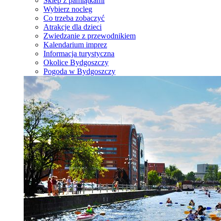
Sklep z pamiątkami
Wybierz nocleg
Co trzeba zobaczyć
Atrakcje dla dzieci
Zwiedzanie z przewodnikiem
Kalendarium imprez
Informacja turystyczna
Okolice Bydgoszczy
Pogoda w Bydgoszczy