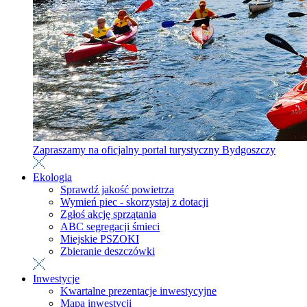
Zapraszamy na oficjalny portal turystyczny Bydgoszczy
Ekologia
Sprawdź jakość powietrza
Wymień piec - skorzystaj z dotacji
Zgłoś akcję sprzątania
ABC segregacji śmieci
Miejskie PSZOKI
Zbieranie deszczówki
Inwestycje
Kwartalne prezentacje inwestycyjne
Mapa inwestycji