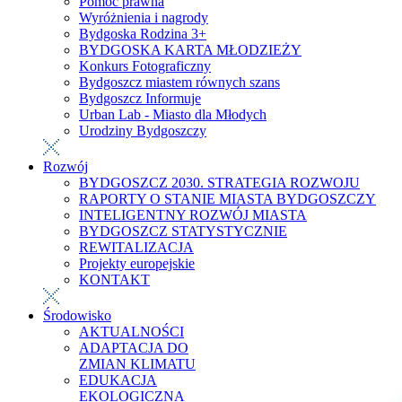
Pomoc prawna
Wyróżnienia i nagrody
Bydgoska Rodzina 3+
BYDGOSKA KARTA MŁODZIEŻY
Konkurs Fotograficzny
Bydgoszcz miastem równych szans
Bydgoszcz Informuje
Urban Lab - Miasto dla Młodych
Urodziny Bydgoszczy
Rozwój
BYDGOSZCZ 2030. STRATEGIA ROZWOJU
RAPORTY O STANIE MIASTA BYDGOSZCZY
INTELIGENTNY ROZWÓJ MIASTA
BYDGOSZCZ STATYSTYCZNIE
REWITALIZACJA
Projekty europejskie
KONTAKT
Środowisko
AKTUALNOŚCI
ADAPTACJA DO
ZMIAN KLIMATU
EDUKACJA
EKOLOGICZNA