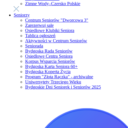
Zimne Wody–Czersko Polskie
Seniorzy
Centrum Seniorów "Dworcowa 3"
Zarezerwuj salę
Osiedlowe Klubiki Seniora
Tablica ogłoszeń
Aktywności w Centrum Seniorów
Seniorada
Bydgoska Rada Seniorów
Osiedlowe Centra Seniora
Korpus Wsparcia Seniorów
Bydgoska Karta Seniora 60+
Bydgoska Koperta Życia
Program "Złota Rączka" - archiwalne
Uniwersytety Trzeciego Wieku
Bydgoskie Dni Seniorek i Seniorów 2025