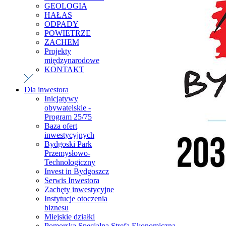
GEOLOGIA
HAŁAS
ODPADY
POWIETRZE
ZACHEM
Projekty
międzynarodowe
KONTAKT
Dla inwestora
Inicjatywy
obywatelskie -
Program 25/75
Baza ofert
inwestycyjnych
Bydgoski Park
Przemysłowo-
Technologiczny
Invest in Bydgoszcz
Serwis Inwestora
Zachęty inwestycyjne
Instytucje otoczenia
biznesu
Miejskie działki
Pomorska Specjalna Strefa Ekonomiczna