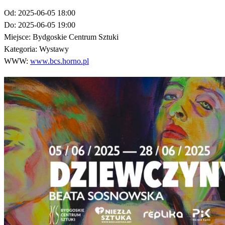
Od:
2025-06-05 18:00
Do:
2025-06-05 19:00
Miejsce:
Bydgoskie Centrum Sztuki
Kategoria:
Wystawy
WWW:
www.bcs.horno.pl