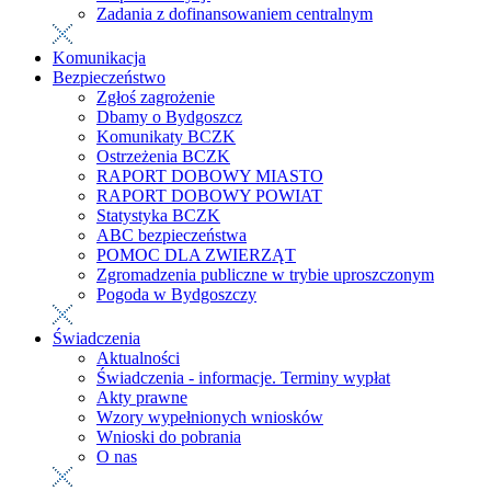
Zadania z dofinansowaniem centralnym
Komunikacja
Bezpieczeństwo
Zgłoś zagrożenie
Dbamy o Bydgoszcz
Komunikaty BCZK
Ostrzeżenia BCZK
RAPORT DOBOWY MIASTO
RAPORT DOBOWY POWIAT
Statystyka BCZK
ABC bezpieczeństwa
POMOC DLA ZWIERZĄT
Zgromadzenia publiczne w trybie uproszczonym
Pogoda w Bydgoszczy
Świadczenia
Aktualności
Świadczenia - informacje. Terminy wypłat
Akty prawne
Wzory wypełnionych wniosków
Wnioski do pobrania
O nas