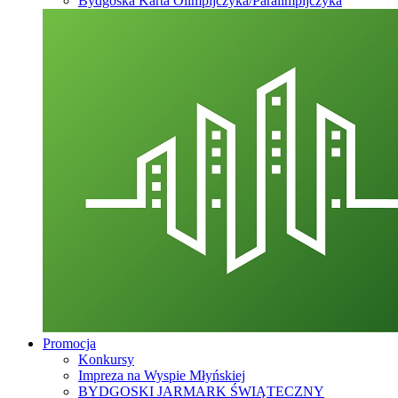
Bydgoska Karta Olimpijczyka/Paralimpijczyka
Promocja
Konkursy
Impreza na Wyspie Młyńskiej
BYDGOSKI JARMARK ŚWIĄTECZNY