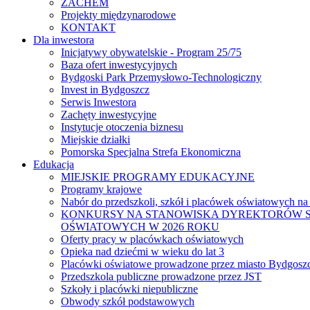
ZACHEM
Projekty międzynarodowe
KONTAKT
Dla inwestora
Inicjatywy obywatelskie - Program 25/75
Baza ofert inwestycyjnych
Bydgoski Park Przemysłowo-Technologiczny
Invest in Bydgoszcz
Serwis Inwestora
Zachęty inwestycyjne
Instytucje otoczenia biznesu
Miejskie działki
Pomorska Specjalna Strefa Ekonomiczna
Edukacja
MIEJSKIE PROGRAMY EDUKACYJNE
Programy krajowe
Nabór do przedszkoli, szkół i placówek oświatowych na
KONKURSY NA STANOWISKA DYREKTORÓW S
OŚWIATOWYCH W 2026 ROKU
Oferty pracy w placówkach oświatowych
Opieka nad dziećmi w wieku do lat 3
Placówki oświatowe prowadzone przez miasto Bydgosz
Przedszkola publiczne prowadzone przez JST
Szkoły i placówki niepubliczne
Obwody szkół podstawowych