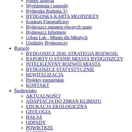
Pomoc prawna
Wyróżnienia i nagrody
Bydgoska Rodzina 3+
BYDGOSKA KARTA MŁODZIEŻY
Konkurs Fotograficzny
Bydgoszcz miastem równych szans
Bydgoszcz Informuje
Urban Lab - Miasto dla Młodych
Urodziny Bydgoszczy
Rozwój
BYDGOSZCZ 2030. STRATEGIA ROZWOJU
RAPORTY O STANIE MIASTA BYDGOSZCZY
INTELIGENTNY ROZWÓJ MIASTA
BYDGOSZCZ STATYSTYCZNIE
REWITALIZACJA
Projekty europejskie
KONTAKT
Środowisko
AKTUALNOŚCI
ADAPTACJA DO ZMIAN KLIMATU
EDUKACJA EKOLOGICZNA
GEOLOGIA
HAŁAS
ODPADY
POWIETRZE