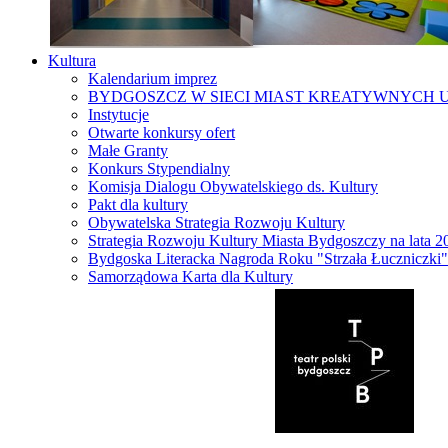
Kultura
Kalendarium imprez
BYDGOSZCZ W SIECI MIAST KREATYWNYCH 
Instytucje
Otwarte konkursy ofert
Małe Granty
Konkurs Stypendialny
Komisja Dialogu Obywatelskiego ds. Kultury
Pakt dla kultury
Obywatelska Strategia Rozwoju Kultury
Strategia Rozwoju Kultury Miasta Bydgoszczy na lata 
Bydgoska Literacka Nagroda Roku "Strzała Łuczniczki"
Samorządowa Karta dla Kultury