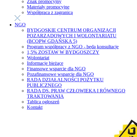
Znak promocyjny
Materiały promocyjne
Współpraca z zagranicą
NGO
BYDGOSKIE CENTRUM ORGANIZACJI
POZARZĄDOWYCH I WOLONTARIATU
(BCOPW GDAŃSKA 5)
Program współpracy z NGO - będą konsultacje
1,5% ZOSTAW W BYDGOSZCZY
Wolontariat
Informacje bieżące
Finansowe wsparcie dla NGO
Pozafinansowe wsparcie dla NGO
RADA DZIAŁALNOŚCI POŻYTKU
PUBLICZNEGO
RADA DS. PRAW CZŁOWIEKA I RÓWNEGO
TRAKTOWANIA
Tablica ogłoszeń
Kontakt