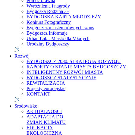
Pomoc prawna
Wyróżnienia i nagrody
Bydgoska Rodzina 3+
BYDGOSKA KARTA MŁODZIEŻY
Konkurs Fotograficzny
Bydgoszcz miastem równych szans
Bydgoszcz Informuje
Urban Lab - Miasto dla Młodych
Urodziny Bydgoszczy
Rozwój
BYDGOSZCZ 2030. STRATEGIA ROZWOJU
RAPORTY O STANIE MIASTA BYDGOSZCZY
INTELIGENTNY ROZWÓJ MIASTA
BYDGOSZCZ STATYSTYCZNIE
REWITALIZACJA
Projekty europejskie
KONTAKT
Środowisko
AKTUALNOŚCI
ADAPTACJA DO
ZMIAN KLIMATU
EDUKACJA
EKOLOGICZNA