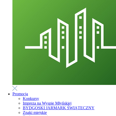
Promocja
Konkursy
Impreza na Wyspie Młyńskiej
BYDGOSKI JARMARK ŚWIĄTECZNY
Znaki miejskie