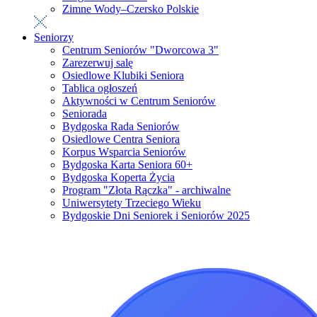
Zimne Wody–Czersko Polskie
Seniorzy
Centrum Seniorów "Dworcowa 3"
Zarezerwuj salę
Osiedlowe Klubiki Seniora
Tablica ogłoszeń
Aktywności w Centrum Seniorów
Seniorada
Bydgoska Rada Seniorów
Osiedlowe Centra Seniora
Korpus Wsparcia Seniorów
Bydgoska Karta Seniora 60+
Bydgoska Koperta Życia
Program "Złota Rączka" - archiwalne
Uniwersytety Trzeciego Wieku
Bydgoskie Dni Seniorek i Seniorów 2025