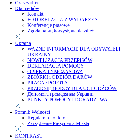
Czas wolny
Dla mediów
Kontakt
FOTORELACJA Z WYDARZEŃ
Konferencje prasowe
Zgoda na wykorzystywanie zdjęć
Ukraina
WAŻNE INFORMACJE DLA OBYWATELI
UKRAINY
NOWELIZACJA PRZEPISÓW
DEKLARACJA POMOCY
OPIEKA TYMCZASOWA
ZBIÓRKI i ODBIÓR DARÓW
PRACA / РОБОТА
PRZEDSIĘBIORCY DLA UCHODŹCÓW
Допомога громадянам України
PUNKTY POMOCY I DORADZTWA
Pomnik Wolności
Regulamin konkursu
Zarządzenie Prezydenta Miasta
KONTRAST