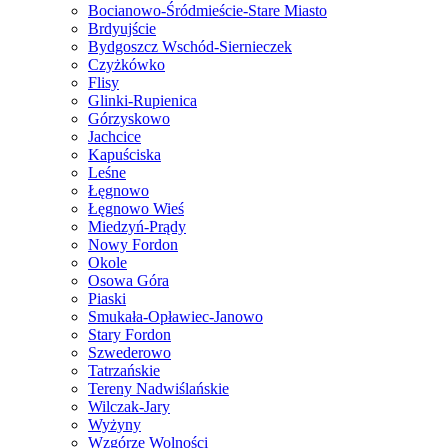
Bocianowo-Śródmieście-Stare Miasto
Brdyujście
Bydgoszcz Wschód-Siernieczek
Czyżkówko
Flisy
Glinki-Rupienica
Górzyskowo
Jachcice
Kapuściska
Leśne
Łęgnowo
Łęgnowo Wieś
Miedzyń-Prądy
Nowy Fordon
Okole
Osowa Góra
Piaski
Smukała-Opławiec-Janowo
Stary Fordon
Szwederowo
Tatrzańskie
Tereny Nadwiślańskie
Wilczak-Jary
Wyżyny
Wzgórze Wolności