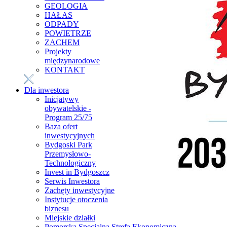
GEOLOGIA
HAŁAS
ODPADY
POWIETRZE
ZACHEM
Projekty
międzynarodowe
KONTAKT
Dla inwestora
Inicjatywy
obywatelskie -
Program 25/75
Baza ofert
inwestycyjnych
Bydgoski Park
Przemysłowo-
Technologiczny
Invest in Bydgoszcz
Serwis Inwestora
Zachęty inwestycyjne
Instytucje otoczenia
biznesu
Miejskie działki
Pomorska Specjalna Strefa Ekonomiczna