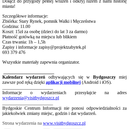
Dołącz do przygody pełnej wrażeń i odkryj razem z nami historię
miasta!
Szczegółowe informacje:
Zbiórka: Stary Rynek, pomnik Walki i Męczeństwa
Godzina: 11.00
Koszt: 15zł za osobę (dzieci do lat 3 za darmo)
Płatność gotówką na miejscu lub blikiem
Czas trwania: 1h – 1,5h
Zapisy i informacje zapisy@projektzabytek.pl
693 379 476
Wszystkie materiały zapewnia organizator.
______________________
Kalendarz wydarzeń
odbywających się w
Bydgoszczy
miej
zawsze pod ręką dzięki
aplikacji mobilnej
(Android i iOS).
______________________
Informacje o wydarzeniach przesyłajcie na adres
wydarzenia@visitbydgoszcz.pl
______________________
Bydgoskie Centrum Informacji nie ponosi odpowiedzialności za
jakiekolwiek zmiany miejsc, godzin i dat wydarzeń.
Strona wydarzenia na
www.visitbydgoszcz.pl