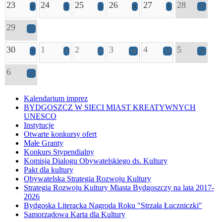
23
24
25
26
27
28
6
5
5
8
9
20
29
17
30
1
2
3
4
5
7
4
8
10
10
16
6
14
Kalendarium imprez
BYDGOSZCZ W SIECI MIAST KREATYWNYCH
UNESCO
Instytucje
Otwarte konkursy ofert
Małe Granty
Konkurs Stypendialny
Komisja Dialogu Obywatelskiego ds. Kultury
Pakt dla kultury
Obywatelska Strategia Rozwoju Kultury
Strategia Rozwoju Kultury Miasta Bydgoszczy na lata 2017-
2026
Bydgoska Literacka Nagroda Roku "Strzała Łuczniczki"
Samorządowa Karta dla Kultury