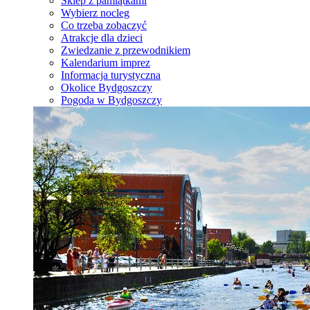
Sklep z pamiątkami
Wybierz nocleg
Co trzeba zobaczyć
Atrakcje dla dzieci
Zwiedzanie z przewodnikiem
Kalendarium imprez
Informacja turystyczna
Okolice Bydgoszczy
Pogoda w Bydgoszczy