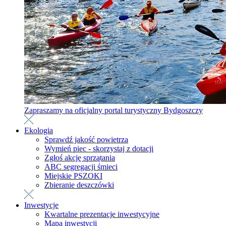
Zapraszamy na oficjalny portal turystyczny Bydgoszczy
Ekologia
Sprawdź jakość powietrza
Wymień piec - skorzystaj z dotacji
Zgłoś akcję sprzątania
ABC segregacji śmieci
Miejskie PSZOKI
Zbieranie deszczówki
Inwestycje
Kwartalne prezentacje inwestycyjne
Mapa inwestycji