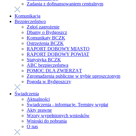
Zadania z dofinansowaniem centralnym
Komunikacja
Bezpieczeństwo
Zgłoś zagrożenie
Dbamy o Bydgoszcz
Komunikaty BCZK
Ostrzeżenia BCZK
RAPORT DOBOWY MIASTO
RAPORT DOBOWY POWIAT
Statystyka BCZK
ABC bezpieczeństwa
POMOC DLA ZWIERZĄT
Zgromadzenia publiczne w trybie uproszczonym
Pogoda w Bydgoszczy
Świadczenia
Aktualności
Świadczenia - informacje. Terminy wypłat
Akty prawne
Wzory wypełnionych wniosków
Wnioski do pobrania
O nas