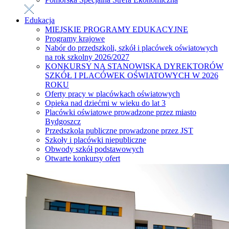
Edukacja
MIEJSKIE PROGRAMY EDUKACYJNE
Programy krajowe
Nabór do przedszkoli, szkół i placówek oświatowych
na rok szkolny 2026/2027
KONKURSY NA STANOWISKA DYREKTORÓW
SZKÓŁ I PLACÓWEK OŚWIATOWYCH W 2026
ROKU
Oferty pracy w placówkach oświatowych
Opieka nad dziećmi w wieku do lat 3
Placówki oświatowe prowadzone przez miasto
Bydgoszcz
Przedszkola publiczne prowadzone przez JST
Szkoły i placówki niepubliczne
Obwody szkół podstawowych
Otwarte konkursy ofert