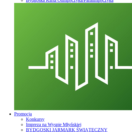
Bydgoska Karta Olimpijczyka/Paralimpijczyka
Promocja
Konkursy
Impreza na Wyspie Młyńskiej
BYDGOSKI JARMARK ŚWIĄTECZNY