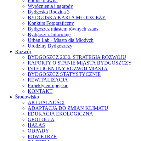
Pomoc prawna
Wyróżnienia i nagrody
Bydgoska Rodzina 3+
BYDGOSKA KARTA MŁODZIEŻY
Konkurs Fotograficzny
Bydgoszcz miastem równych szans
Bydgoszcz Informuje
Urban Lab - Miasto dla Młodych
Urodziny Bydgoszczy
Rozwój
BYDGOSZCZ 2030. STRATEGIA ROZWOJU
RAPORTY O STANIE MIASTA BYDGOSZCZY
INTELIGENTNY ROZWÓJ MIASTA
BYDGOSZCZ STATYSTYCZNIE
REWITALIZACJA
Projekty europejskie
KONTAKT
Środowisko
AKTUALNOŚCI
ADAPTACJA DO ZMIAN KLIMATU
EDUKACJA EKOLOGICZNA
GEOLOGIA
HAŁAS
ODPADY
POWIETRZE