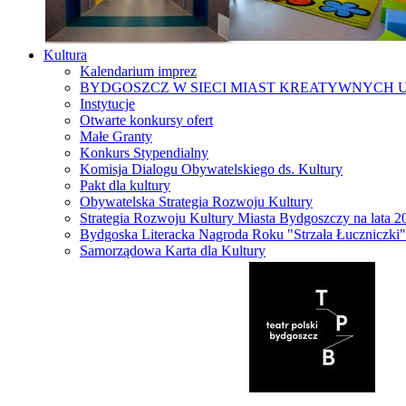
Kultura
Kalendarium imprez
BYDGOSZCZ W SIECI MIAST KREATYWNYCH 
Instytucje
Otwarte konkursy ofert
Małe Granty
Konkurs Stypendialny
Komisja Dialogu Obywatelskiego ds. Kultury
Pakt dla kultury
Obywatelska Strategia Rozwoju Kultury
Strategia Rozwoju Kultury Miasta Bydgoszczy na lata 
Bydgoska Literacka Nagroda Roku "Strzała Łuczniczki"
Samorządowa Karta dla Kultury