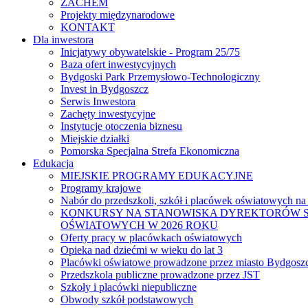
ZACHEM
Projekty międzynarodowe
KONTAKT
Dla inwestora
Inicjatywy obywatelskie - Program 25/75
Baza ofert inwestycyjnych
Bydgoski Park Przemysłowo-Technologiczny
Invest in Bydgoszcz
Serwis Inwestora
Zachęty inwestycyjne
Instytucje otoczenia biznesu
Miejskie działki
Pomorska Specjalna Strefa Ekonomiczna
Edukacja
MIEJSKIE PROGRAMY EDUKACYJNE
Programy krajowe
Nabór do przedszkoli, szkół i placówek oświatowych na
KONKURSY NA STANOWISKA DYREKTORÓW S
OŚWIATOWYCH W 2026 ROKU
Oferty pracy w placówkach oświatowych
Opieka nad dziećmi w wieku do lat 3
Placówki oświatowe prowadzone przez miasto Bydgosz
Przedszkola publiczne prowadzone przez JST
Szkoły i placówki niepubliczne
Obwody szkół podstawowych