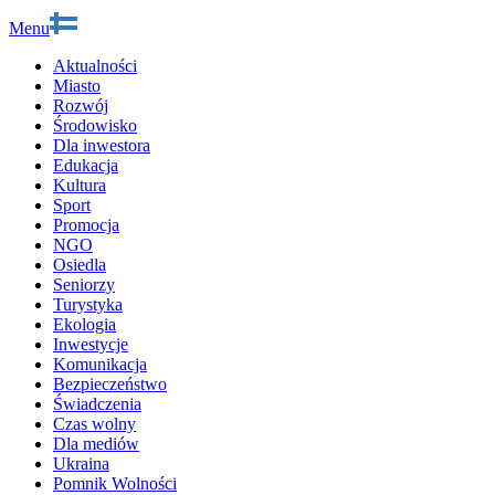
Menu
Aktualności
Miasto
Rozwój
Środowisko
Dla inwestora
Edukacja
Kultura
Sport
Promocja
NGO
Osiedla
Seniorzy
Turystyka
Ekologia
Inwestycje
Komunikacja
Bezpieczeństwo
Świadczenia
Czas wolny
Dla mediów
Ukraina
Pomnik Wolności