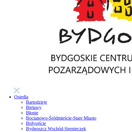
Osiedla
Bartodzieje
Bielawy
Błonie
Bocianowo-Śródmieście-Stare Miasto
Brdyujście
Bydgoszcz Wschód-Siernieczek