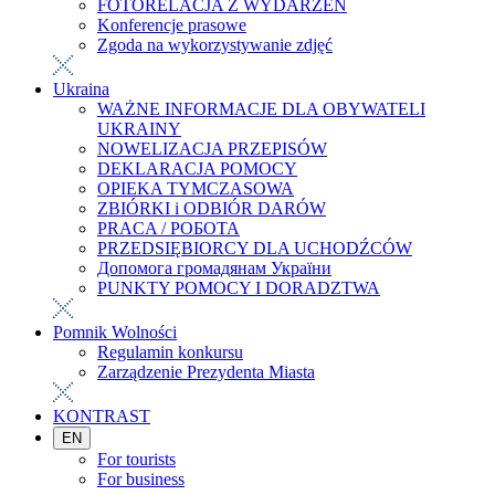
FOTORELACJA Z WYDARZEŃ
Konferencje prasowe
Zgoda na wykorzystywanie zdjęć
Ukraina
WAŻNE INFORMACJE DLA OBYWATELI
UKRAINY
NOWELIZACJA PRZEPISÓW
DEKLARACJA POMOCY
OPIEKA TYMCZASOWA
ZBIÓRKI i ODBIÓR DARÓW
PRACA / РОБОТА
PRZEDSIĘBIORCY DLA UCHODŹCÓW
Допомога громадянам України
PUNKTY POMOCY I DORADZTWA
Pomnik Wolności
Regulamin konkursu
Zarządzenie Prezydenta Miasta
KONTRAST
EN
For tourists
For business