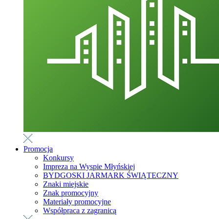
Promocja
Konkursy
Impreza na Wyspie Młyńskiej
BYDGOSKI JARMARK ŚWIĄTECZNY
Znaki miejskie
Znak promocyjny
Materiały promocyjne
Współpraca z zagranicą