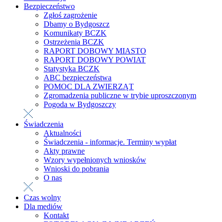
Bezpieczeństwo
Zgłoś zagrożenie
Dbamy o Bydgoszcz
Komunikaty BCZK
Ostrzeżenia BCZK
RAPORT DOBOWY MIASTO
RAPORT DOBOWY POWIAT
Statystyka BCZK
ABC bezpieczeństwa
POMOC DLA ZWIERZĄT
Zgromadzenia publiczne w trybie uproszczonym
Pogoda w Bydgoszczy
Świadczenia
Aktualności
Świadczenia - informacje. Terminy wypłat
Akty prawne
Wzory wypełnionych wniosków
Wnioski do pobrania
O nas
Czas wolny
Dla mediów
Kontakt