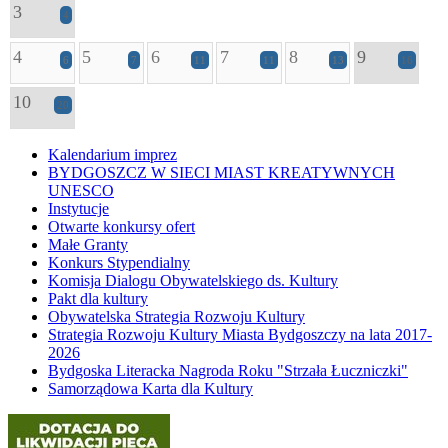
3
4
4
5
6
7
8
9
6
7
11
11
13
16
10
20
Kalendarium imprez
BYDGOSZCZ W SIECI MIAST KREATYWNYCH
UNESCO
Instytucje
Otwarte konkursy ofert
Małe Granty
Konkurs Stypendialny
Komisja Dialogu Obywatelskiego ds. Kultury
Pakt dla kultury
Obywatelska Strategia Rozwoju Kultury
Strategia Rozwoju Kultury Miasta Bydgoszczy na lata 2017-
2026
Bydgoska Literacka Nagroda Roku "Strzała Łuczniczki"
Samorządowa Karta dla Kultury