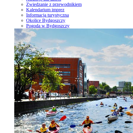
Zwiedzanie z przewodnikiem
Kalendarium imprez
Informacja turystyczna
Okolice Bydgoszczy
Pogoda w Bydgoszczy