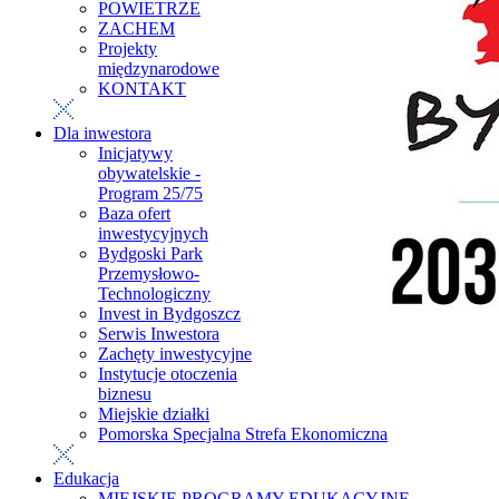
POWIETRZE
ZACHEM
Projekty
międzynarodowe
KONTAKT
Dla inwestora
Inicjatywy
obywatelskie -
Program 25/75
Baza ofert
inwestycyjnych
Bydgoski Park
Przemysłowo-
Technologiczny
Invest in Bydgoszcz
Serwis Inwestora
Zachęty inwestycyjne
Instytucje otoczenia
biznesu
Miejskie działki
Pomorska Specjalna Strefa Ekonomiczna
Edukacja
MIEJSKIE PROGRAMY EDUKACYJNE