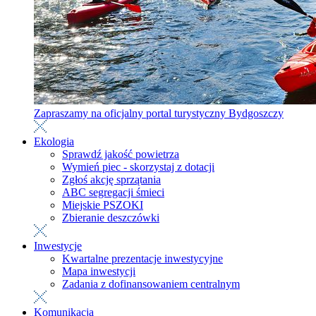
Zapraszamy na oficjalny portal turystyczny Bydgoszczy
Ekologia
Sprawdź jakość powietrza
Wymień piec - skorzystaj z dotacji
Zgłoś akcję sprzątania
ABC segregacji śmieci
Miejskie PSZOKI
Zbieranie deszczówki
Inwestycje
Kwartalne prezentacje inwestycyjne
Mapa inwestycji
Zadania z dofinansowaniem centralnym
Komunikacja