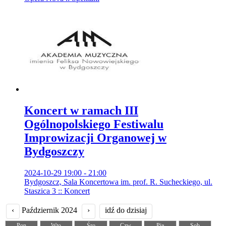
Koncert w ramach III
Ogólnopolskiego Festiwalu
Improwizacji Organowej w
Bydgoszczy
2024-10-29 19:00 - 21:00
Bydgoszcz, Sala Koncertowa im. prof. R. Sucheckiego, ul.
Staszica 3 :: Koncert
‹
Październik 2024
›
idź do dzisiaj
Pon
Wto
Śro
Czw
Pią
Sob