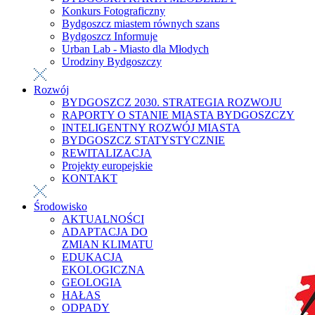
Konkurs Fotograficzny
Bydgoszcz miastem równych szans
Bydgoszcz Informuje
Urban Lab - Miasto dla Młodych
Urodziny Bydgoszczy
Rozwój
BYDGOSZCZ 2030. STRATEGIA ROZWOJU
RAPORTY O STANIE MIASTA BYDGOSZCZY
INTELIGENTNY ROZWÓJ MIASTA
BYDGOSZCZ STATYSTYCZNIE
REWITALIZACJA
Projekty europejskie
KONTAKT
Środowisko
AKTUALNOŚCI
ADAPTACJA DO
ZMIAN KLIMATU
EDUKACJA
EKOLOGICZNA
GEOLOGIA
HAŁAS
ODPADY