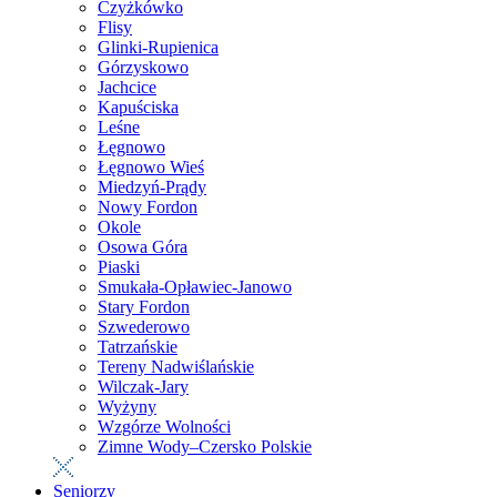
Czyżkówko
Flisy
Glinki-Rupienica
Górzyskowo
Jachcice
Kapuściska
Leśne
Łęgnowo
Łęgnowo Wieś
Miedzyń-Prądy
Nowy Fordon
Okole
Osowa Góra
Piaski
Smukała-Opławiec-Janowo
Stary Fordon
Szwederowo
Tatrzańskie
Tereny Nadwiślańskie
Wilczak-Jary
Wyżyny
Wzgórze Wolności
Zimne Wody–Czersko Polskie
Seniorzy