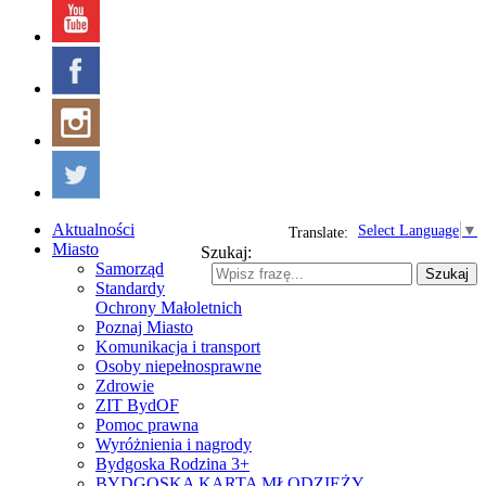
Aktualności
Select Language
▼
Translate:
Miasto
Szukaj:
Samorząd
Szukaj
Standardy
Ochrony Małoletnich
Poznaj Miasto
Komunikacja i transport
Osoby niepełnosprawne
Zdrowie
ZIT BydOF
Pomoc prawna
Wyróżnienia i nagrody
Bydgoska Rodzina 3+
BYDGOSKA KARTA MŁODZIEŻY