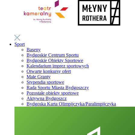
Sport
Baseny
Bydgoskie Centrum Sportu
Bydgoskie Obiekty Sportowe
Kalendarium imprez sportowych
Otwarte konkursy ofert
Małe Granty
Stypendia sportowe
Rada Sportu Miasta Bydgoszczy
Pozostałe obiekty sportowe
Aktywna Bydgoszcz
Bydgoska Karta Olimpijczyka/Paralimpijczyka