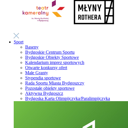
Sport
Baseny
Bydgoskie Centrum Sportu
Bydgoskie Obiekty Sportowe
Kalendarium imprez sportowych
Otwarte konkursy ofert
Małe Granty
Stypendia sportowe
Rada Sportu Miasta Bydgoszczy
Pozostałe obiekty sportowe
Aktywna Bydgoszcz
Bydgoska Karta Olimpijczyka/Paralimpijczyka