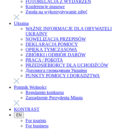
FOTORELACJA Z WYDARZEŃ
Konferencje prasowe
Zgoda na wykorzystywanie zdjęć
Ukraina
WAŻNE INFORMACJE DLA OBYWATELI
UKRAINY
NOWELIZACJA PRZEPISÓW
DEKLARACJA POMOCY
OPIEKA TYMCZASOWA
ZBIÓRKI i ODBIÓR DARÓW
PRACA / РОБОТА
PRZEDSIĘBIORCY DLA UCHODŹCÓW
Допомога громадянам України
PUNKTY POMOCY I DORADZTWA
Pomnik Wolności
Regulamin konkursu
Zarządzenie Prezydenta Miasta
KONTRAST
EN
For tourists
For business