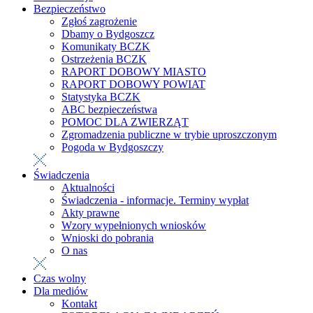
Bezpieczeństwo
Zgłoś zagrożenie
Dbamy o Bydgoszcz
Komunikaty BCZK
Ostrzeżenia BCZK
RAPORT DOBOWY MIASTO
RAPORT DOBOWY POWIAT
Statystyka BCZK
ABC bezpieczeństwa
POMOC DLA ZWIERZĄT
Zgromadzenia publiczne w trybie uproszczonym
Pogoda w Bydgoszczy
Świadczenia
Aktualności
Świadczenia - informacje. Terminy wypłat
Akty prawne
Wzory wypełnionych wniosków
Wnioski do pobrania
O nas
Czas wolny
Dla mediów
Kontakt