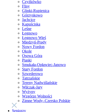
Czyżkówko
Flisy
Glinki-Rupienica
Górzyskowo
Jachcice
Kapuściska
Leśne
Łęgnowo
Łęgnowo Wieś
Miedzyń-Prądy
Nowy Fordon
Okole
Osowa Góra
Piaski
Smukała-Opławiec-Janowo
Stary Fordon
Szwederowo
Tatrzańskie
Tereny Nadwiślańskie
Wilczak-Jary
Wyżyny
Wzgórze Wolności
Zimne Wody–Czersko Polskie
Seniorzy