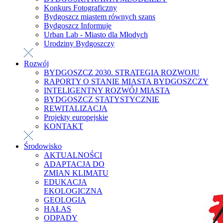
Konkurs Fotograficzny
Bydgoszcz miastem równych szans
Bydgoszcz Informuje
Urban Lab - Miasto dla Młodych
Urodziny Bydgoszczy
Rozwój
BYDGOSZCZ 2030. STRATEGIA ROZWOJU
RAPORTY O STANIE MIASTA BYDGOSZCZY
INTELIGENTNY ROZWÓJ MIASTA
BYDGOSZCZ STATYSTYCZNIE
REWITALIZACJA
Projekty europejskie
KONTAKT
Środowisko
AKTUALNOŚCI
ADAPTACJA DO
ZMIAN KLIMATU
EDUKACJA
EKOLOGICZNA
GEOLOGIA
HAŁAS
ODPADY