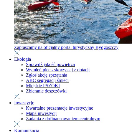
Zapraszamy na oficjalny portal turystyczny Bydgoszczy
Ekologia
Sprawdź jakość powietrza
Wymień piec - skorzystaj z dotacji
Zgłoś akcję sprzątania
ABC segregacji śmieci
Miejskie PSZOKI
Zbieranie deszczówki
Inwestycje
Kwartalne prezentacje inwestycyjne
Mapa inwestycji
Zadania z dofinansowaniem centralnym
Komunikacja