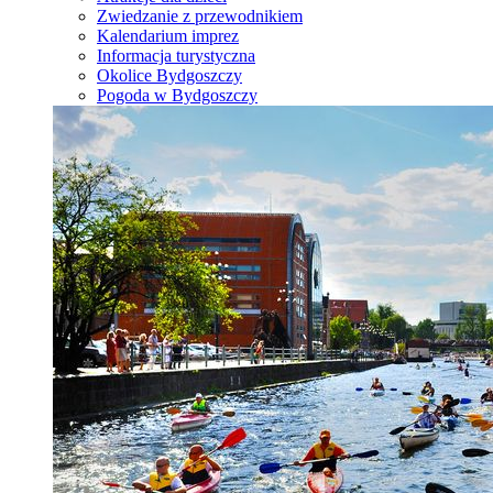
Zwiedzanie z przewodnikiem
Kalendarium imprez
Informacja turystyczna
Okolice Bydgoszczy
Pogoda w Bydgoszczy