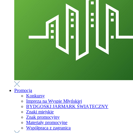
Promocja
Konkursy
Impreza na Wyspie Młyńskiej
BYDGOSKI JARMARK ŚWIĄTECZNY
Znaki miejskie
Znak promocyjny
Materiały promocyjne
Współpraca z zagranicą