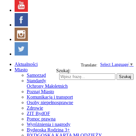
Aktualności
Select Language
▼
Translate:
Miasto
Szukaj:
Samorząd
Szukaj
Standardy
Ochrony Małoletnich
Poznaj Miasto
Komunikacja i transport
Osoby niepełnosprawne
Zdrowie
ZIT BydOF
Pomoc prawna
Wyróżnienia i nagrody
Bydgoska Rodzina 3+
BYDGOSKA KARTA MŁODZIEŻY