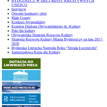
BYDGOSZCZ W SIECI MIAST KREATYWNYCH
UNESCO
Instytucje
Otwarte konkursy ofert
Małe Granty
Konkurs Stypendialny
Komisja Dialogu Obywatelskiego ds. Kultury
Pakt dla kultury
Obywatelska Strategia Rozwoju Kultury
Strategia Rozwoju Kultury Miasta Bydgoszczy na lata 2017-
2026
Bydgoska Literacka Nagroda Roku "Strzała Łuczniczki"
Samorządowa Karta dla Kultury