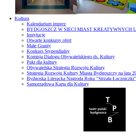
Kultura
Kalendarium imprez
BYDGOSZCZ W SIECI MIAST KREATYWNYCH 
Instytucje
Otwarte konkursy ofert
Małe Granty
Konkurs Stypendialny
Komisja Dialogu Obywatelskiego ds. Kultury
Pakt dla kultury
Obywatelska Strategia Rozwoju Kultury
Strategia Rozwoju Kultury Miasta Bydgoszczy na lata 
Bydgoska Literacka Nagroda Roku "Strzała Łuczniczki"
Samorządowa Karta dla Kultury