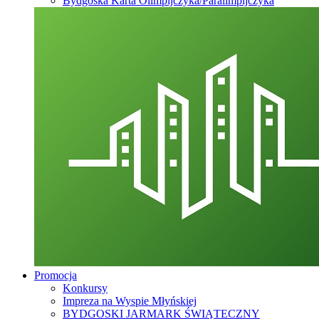
Bydgoska Karta Olimpijczyka/Paralimpijczyka
Promocja
Konkursy
Impreza na Wyspie Młyńskiej
BYDGOSKI JARMARK ŚWIĄTECZNY