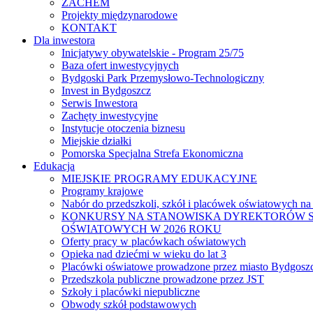
ZACHEM
Projekty międzynarodowe
KONTAKT
Dla inwestora
Inicjatywy obywatelskie - Program 25/75
Baza ofert inwestycyjnych
Bydgoski Park Przemysłowo-Technologiczny
Invest in Bydgoszcz
Serwis Inwestora
Zachęty inwestycyjne
Instytucje otoczenia biznesu
Miejskie działki
Pomorska Specjalna Strefa Ekonomiczna
Edukacja
MIEJSKIE PROGRAMY EDUKACYJNE
Programy krajowe
Nabór do przedszkoli, szkół i placówek oświatowych na
KONKURSY NA STANOWISKA DYREKTORÓW S
OŚWIATOWYCH W 2026 ROKU
Oferty pracy w placówkach oświatowych
Opieka nad dziećmi w wieku do lat 3
Placówki oświatowe prowadzone przez miasto Bydgosz
Przedszkola publiczne prowadzone przez JST
Szkoły i placówki niepubliczne
Obwody szkół podstawowych