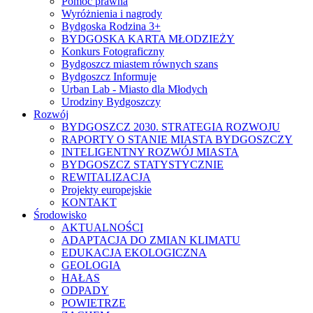
Pomoc prawna
Wyróżnienia i nagrody
Bydgoska Rodzina 3+
BYDGOSKA KARTA MŁODZIEŻY
Konkurs Fotograficzny
Bydgoszcz miastem równych szans
Bydgoszcz Informuje
Urban Lab - Miasto dla Młodych
Urodziny Bydgoszczy
Rozwój
BYDGOSZCZ 2030. STRATEGIA ROZWOJU
RAPORTY O STANIE MIASTA BYDGOSZCZY
INTELIGENTNY ROZWÓJ MIASTA
BYDGOSZCZ STATYSTYCZNIE
REWITALIZACJA
Projekty europejskie
KONTAKT
Środowisko
AKTUALNOŚCI
ADAPTACJA DO ZMIAN KLIMATU
EDUKACJA EKOLOGICZNA
GEOLOGIA
HAŁAS
ODPADY
POWIETRZE