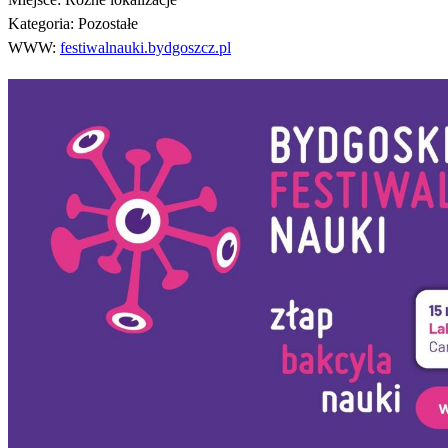
Kategoria:
Pozostałe
WWW:
festiwalnauki.bydgoszcz.pl