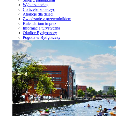
Sklep z pamiątkami
Wybierz nocleg
Co trzeba zobaczyć
Atrakcje dla dzieci
Zwiedzanie z przewodnikiem
Kalendarium imprez
Informacja turystyczna
Okolice Bydgoszczy
Pogoda w Bydgoszczy