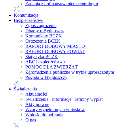
Zadania z dofinansowaniem centralnym
Komunikacja
Bezpieczeństwo
Zgłoś zagrożenie
Dbamy o Bydgoszcz
Komunikaty BCZK
Ostrzeżenia BCZK
RAPORT DOBOWY MIASTO
RAPORT DOBOWY POWIAT
Statystyka BCZK
ABC bezpieczeństwa
POMOC DLA ZWIERZĄT
Zgromadzenia publiczne w trybie uproszczonym
Pogoda w Bydgoszczy
Świadczenia
Aktualności
Świadczenia - informacje. Terminy wypłat
Akty prawne
Wzory wypełnionych wniosków
Wnioski do pobrania
O nas