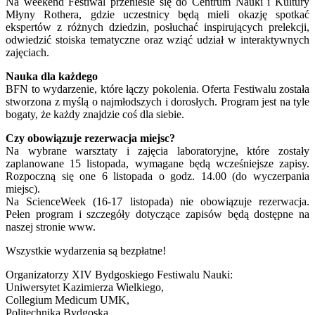
Na weekend Festiwal przeniesie się do Centrum Nauki i Kultury
Młyny Rothera, gdzie uczestnicy będą mieli okazję spotkać
ekspertów z różnych dziedzin, posłuchać inspirujących prelekcji,
odwiedzić stoiska tematyczne oraz wziąć udział w interaktywnych
zajęciach.
Nauka dla każdego
BFN to wydarzenie, które łączy pokolenia. Oferta Festiwalu została
stworzona z myślą o najmłodszych i dorosłych. Program jest na tyle
bogaty, że każdy znajdzie coś dla siebie.
Czy obowiązuje rezerwacja miejsc?
Na wybrane warsztaty i zajęcia laboratoryjne, które zostały
zaplanowane 15 listopada, wymagane będą wcześniejsze zapisy.
Rozpoczną się one 6 listopada o godz. 14.00 (do wyczerpania
miejsc).
Na ScienceWeek (16-17 listopada) nie obowiązuje rezerwacja.
Pełen program i szczegóły dotyczące zapisów będą dostępne na
naszej stronie www.
Wszystkie wydarzenia są bezpłatne!
Organizatorzy XIV Bydgoskiego Festiwalu Nauki:
Uniwersytet Kazimierza Wielkiego,
Collegium Medicum UMK,
Politechnika Bydgoska,