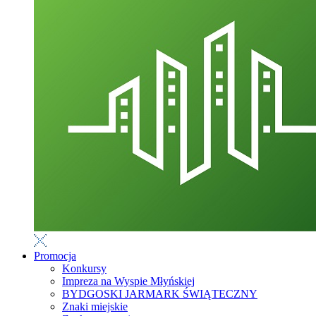
Promocja
Konkursy
Impreza na Wyspie Młyńskiej
BYDGOSKI JARMARK ŚWIĄTECZNY
Znaki miejskie