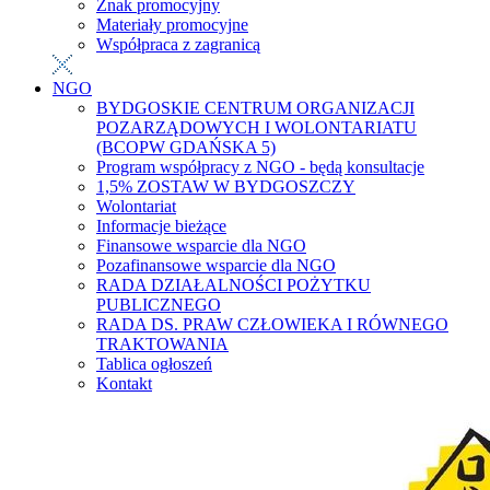
Znak promocyjny
Materiały promocyjne
Współpraca z zagranicą
NGO
BYDGOSKIE CENTRUM ORGANIZACJI
POZARZĄDOWYCH I WOLONTARIATU
(BCOPW GDAŃSKA 5)
Program współpracy z NGO - będą konsultacje
1,5% ZOSTAW W BYDGOSZCZY
Wolontariat
Informacje bieżące
Finansowe wsparcie dla NGO
Pozafinansowe wsparcie dla NGO
RADA DZIAŁALNOŚCI POŻYTKU
PUBLICZNEGO
RADA DS. PRAW CZŁOWIEKA I RÓWNEGO
TRAKTOWANIA
Tablica ogłoszeń
Kontakt