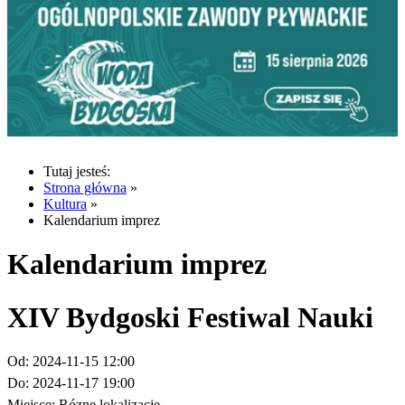
Tutaj jesteś:
Strona główna
»
Kultura
»
Kalendarium imprez
Kalendarium imprez
XIV Bydgoski Festiwal Nauki
Od:
2024-11-15 12:00
Do:
2024-11-17 19:00
Miejsce:
Rózne lokalizacje