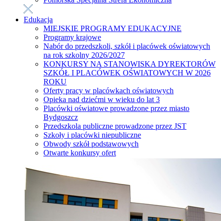
Edukacja
MIEJSKIE PROGRAMY EDUKACYJNE
Programy krajowe
Nabór do przedszkoli, szkół i placówek oświatowych
na rok szkolny 2026/2027
KONKURSY NA STANOWISKA DYREKTORÓW
SZKÓŁ I PLACÓWEK OŚWIATOWYCH W 2026
ROKU
Oferty pracy w placówkach oświatowych
Opieka nad dziećmi w wieku do lat 3
Placówki oświatowe prowadzone przez miasto
Bydgoszcz
Przedszkola publiczne prowadzone przez JST
Szkoły i placówki niepubliczne
Obwody szkół podstawowych
Otwarte konkursy ofert