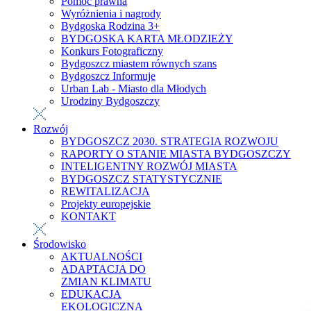
Pomoc prawna
Wyróżnienia i nagrody
Bydgoska Rodzina 3+
BYDGOSKA KARTA MŁODZIEŻY
Konkurs Fotograficzny
Bydgoszcz miastem równych szans
Bydgoszcz Informuje
Urban Lab - Miasto dla Młodych
Urodziny Bydgoszczy
Rozwój
BYDGOSZCZ 2030. STRATEGIA ROZWOJU
RAPORTY O STANIE MIASTA BYDGOSZCZY
INTELIGENTNY ROZWÓJ MIASTA
BYDGOSZCZ STATYSTYCZNIE
REWITALIZACJA
Projekty europejskie
KONTAKT
Środowisko
AKTUALNOŚCI
ADAPTACJA DO
ZMIAN KLIMATU
EDUKACJA
EKOLOGICZNA