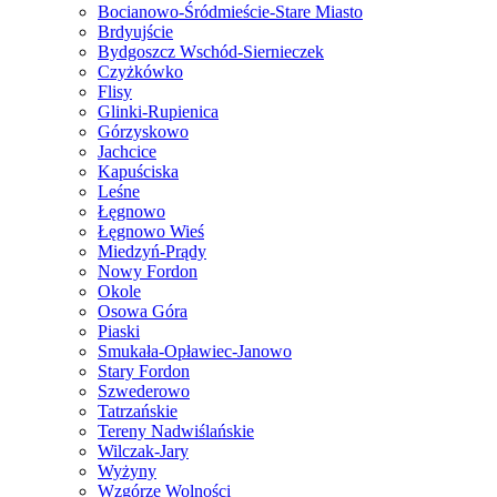
Bocianowo-Śródmieście-Stare Miasto
Brdyujście
Bydgoszcz Wschód-Siernieczek
Czyżkówko
Flisy
Glinki-Rupienica
Górzyskowo
Jachcice
Kapuściska
Leśne
Łęgnowo
Łęgnowo Wieś
Miedzyń-Prądy
Nowy Fordon
Okole
Osowa Góra
Piaski
Smukała-Opławiec-Janowo
Stary Fordon
Szwederowo
Tatrzańskie
Tereny Nadwiślańskie
Wilczak-Jary
Wyżyny
Wzgórze Wolności