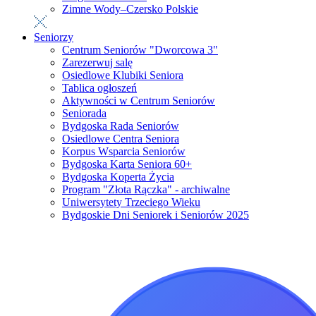
Zimne Wody–Czersko Polskie
Seniorzy
Centrum Seniorów "Dworcowa 3"
Zarezerwuj salę
Osiedlowe Klubiki Seniora
Tablica ogłoszeń
Aktywności w Centrum Seniorów
Seniorada
Bydgoska Rada Seniorów
Osiedlowe Centra Seniora
Korpus Wsparcia Seniorów
Bydgoska Karta Seniora 60+
Bydgoska Koperta Życia
Program "Złota Rączka" - archiwalne
Uniwersytety Trzeciego Wieku
Bydgoskie Dni Seniorek i Seniorów 2025