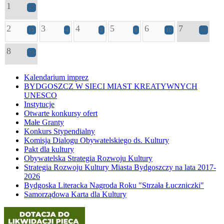
1
17
2
3
4
5
6
7
15
4
5
8
10
17
8
23
Kalendarium imprez
BYDGOSZCZ W SIECI MIAST KREATYWNYCH
UNESCO
Instytucje
Otwarte konkursy ofert
Małe Granty
Konkurs Stypendialny
Komisja Dialogu Obywatelskiego ds. Kultury
Pakt dla kultury
Obywatelska Strategia Rozwoju Kultury
Strategia Rozwoju Kultury Miasta Bydgoszczy na lata 2017-
2026
Bydgoska Literacka Nagroda Roku "Strzała Łuczniczki"
Samorządowa Karta dla Kultury