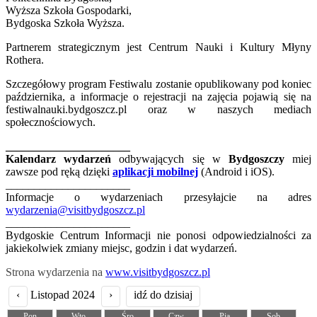
Wyższa Szkoła Gospodarki,
Bydgoska Szkoła Wyższa.
Partnerem strategicznym jest Centrum Nauki i Kultury Młyny
Rothera.
Szczegółowy program Festiwalu zostanie opublikowany pod koniec
października, a informacje o rejestracji na zajęcia pojawią się na
festiwalnauki.bydgoszcz.pl oraz w naszych mediach
społecznościowych.
______________________
Kalendarz wydarzeń
odbywających się w
Bydgoszczy
miej
zawsze pod ręką dzięki
aplikacji mobilnej
(Android i iOS).
______________________
Informacje o wydarzeniach przesyłajcie na adres
wydarzenia@visitbydgoszcz.pl
______________________
Bydgoskie Centrum Informacji nie ponosi odpowiedzialności za
jakiekolwiek zmiany miejsc, godzin i dat wydarzeń.
Strona wydarzenia na
www.visitbydgoszcz.pl
‹
Listopad 2024
›
idź do dzisiaj
Pon
Wto
Śro
Czw
Pią
Sob