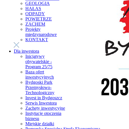
GEOLOGIA
HAŁAS
ODPADY
POWIETRZE
ZACHEM
Projekty
międzynarodowe
KONTAKT
Dla inwestora
Inicjatywy
obywatelskie -
Program 25/75
Baza ofert
inwestycyjnych
Bydgoski Park
Przemysłowo-
Technologiczny
Invest in Bydgoszcz
Serwis Inwestora
Zachęty inwestycyjne
Instytucje otoczenia
biznesu
Miejskie działki
Pomorska Specjalna Strefa Ekonomiczna