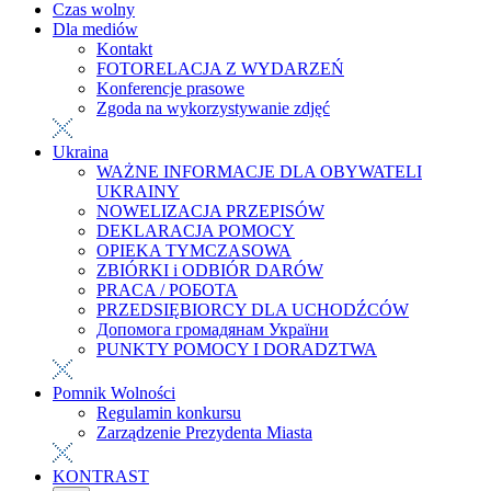
Czas wolny
Dla mediów
Kontakt
FOTORELACJA Z WYDARZEŃ
Konferencje prasowe
Zgoda na wykorzystywanie zdjęć
Ukraina
WAŻNE INFORMACJE DLA OBYWATELI
UKRAINY
NOWELIZACJA PRZEPISÓW
DEKLARACJA POMOCY
OPIEKA TYMCZASOWA
ZBIÓRKI i ODBIÓR DARÓW
PRACA / РОБОТА
PRZEDSIĘBIORCY DLA UCHODŹCÓW
Допомога громадянам України
PUNKTY POMOCY I DORADZTWA
Pomnik Wolności
Regulamin konkursu
Zarządzenie Prezydenta Miasta
KONTRAST