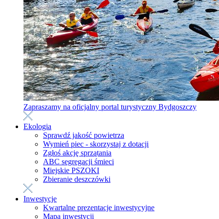
Zapraszamy na oficjalny portal turystyczny Bydgoszczy
Ekologia
Sprawdź jakość powietrza
Wymień piec - skorzystaj z dotacji
Zgłoś akcję sprzątania
ABC segregacji śmieci
Miejskie PSZOKI
Zbieranie deszczówki
Inwestycje
Kwartalne prezentacje inwestycyjne
Mapa inwestycji