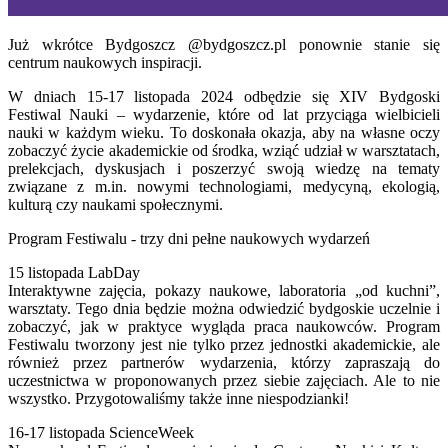
Już wkrótce Bydgoszcz @bydgoszcz.pl ponownie stanie się
centrum naukowych inspiracji.
W dniach 15-17 listopada 2024 odbędzie się XIV Bydgoski
Festiwal Nauki – wydarzenie, które od lat przyciąga wielbicieli
nauki w każdym wieku. To doskonała okazja, aby na własne oczy
zobaczyć życie akademickie od środka, wziąć udział w warsztatach,
prelekcjach, dyskusjach i poszerzyć swoją wiedzę na tematy
związane z m.in. nowymi technologiami, medycyną, ekologią,
kulturą czy naukami społecznymi.
Program Festiwalu - trzy dni pełne naukowych wydarzeń
15 listopada LabDay
Interaktywne zajęcia, pokazy naukowe, laboratoria „od kuchni”,
warsztaty. Tego dnia będzie można odwiedzić bydgoskie uczelnie i
zobaczyć, jak w praktyce wygląda praca naukowców. Program
Festiwalu tworzony jest nie tylko przez jednostki akademickie, ale
również przez partnerów wydarzenia, którzy zapraszają do
uczestnictwa w proponowanych przez siebie zajęciach. Ale to nie
wszystko. Przygotowaliśmy także inne niespodzianki!
16-17 listopada ScienceWeek