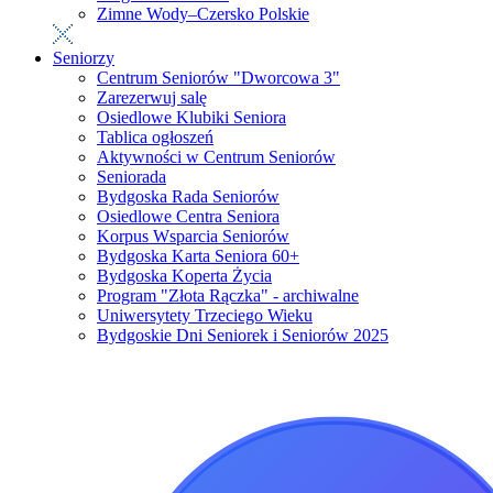
Zimne Wody–Czersko Polskie
Seniorzy
Centrum Seniorów "Dworcowa 3"
Zarezerwuj salę
Osiedlowe Klubiki Seniora
Tablica ogłoszeń
Aktywności w Centrum Seniorów
Seniorada
Bydgoska Rada Seniorów
Osiedlowe Centra Seniora
Korpus Wsparcia Seniorów
Bydgoska Karta Seniora 60+
Bydgoska Koperta Życia
Program "Złota Rączka" - archiwalne
Uniwersytety Trzeciego Wieku
Bydgoskie Dni Seniorek i Seniorów 2025