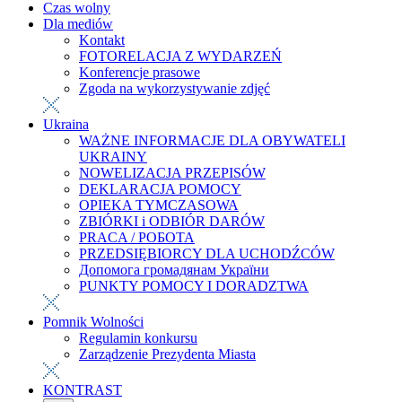
Czas wolny
Dla mediów
Kontakt
FOTORELACJA Z WYDARZEŃ
Konferencje prasowe
Zgoda na wykorzystywanie zdjęć
Ukraina
WAŻNE INFORMACJE DLA OBYWATELI
UKRAINY
NOWELIZACJA PRZEPISÓW
DEKLARACJA POMOCY
OPIEKA TYMCZASOWA
ZBIÓRKI i ODBIÓR DARÓW
PRACA / РОБОТА
PRZEDSIĘBIORCY DLA UCHODŹCÓW
Допомога громадянам України
PUNKTY POMOCY I DORADZTWA
Pomnik Wolności
Regulamin konkursu
Zarządzenie Prezydenta Miasta
KONTRAST