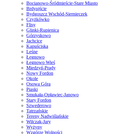
Bocianowo-Śródmieście-Stare Miasto
Brdyujście
Bydgoszcz Wschód-Siernieczek
Czyżkówko
Flisy
Glinki-Rupienica
Górzyskowo
Jachcice
Kapuściska
Leśne
Łęgnowo
Łęgnowo Wieś
Miedzyń-Prądy
Nowy Fordon
Okole
Osowa Góra
Piaski
Smukała-Opławiec-Janowo
Stary Fordon
Szwederowo
Tatrzańskie
Tereny Nadwiślańskie
Wilczak-Jary
Wyżyny
Wzgórze Wolności