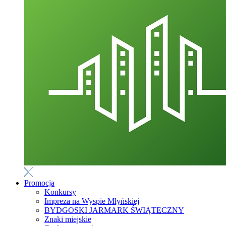
Promocja
Konkursy
Impreza na Wyspie Młyńskiej
BYDGOSKI JARMARK ŚWIĄTECZNY
Znaki miejskie