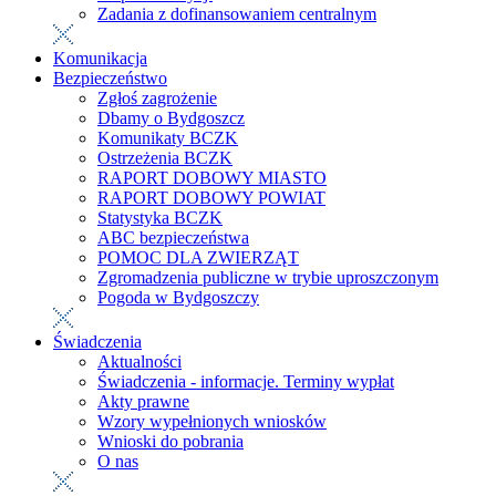
Zadania z dofinansowaniem centralnym
Komunikacja
Bezpieczeństwo
Zgłoś zagrożenie
Dbamy o Bydgoszcz
Komunikaty BCZK
Ostrzeżenia BCZK
RAPORT DOBOWY MIASTO
RAPORT DOBOWY POWIAT
Statystyka BCZK
ABC bezpieczeństwa
POMOC DLA ZWIERZĄT
Zgromadzenia publiczne w trybie uproszczonym
Pogoda w Bydgoszczy
Świadczenia
Aktualności
Świadczenia - informacje. Terminy wypłat
Akty prawne
Wzory wypełnionych wniosków
Wnioski do pobrania
O nas