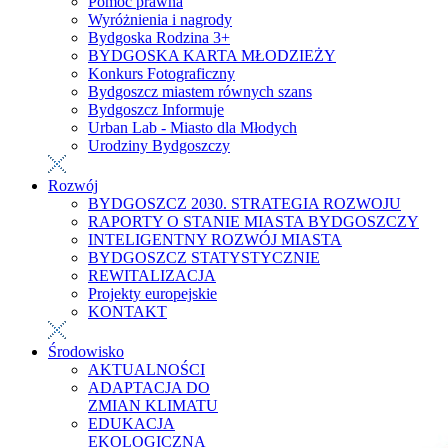
Pomoc prawna
Wyróżnienia i nagrody
Bydgoska Rodzina 3+
BYDGOSKA KARTA MŁODZIEŻY
Konkurs Fotograficzny
Bydgoszcz miastem równych szans
Bydgoszcz Informuje
Urban Lab - Miasto dla Młodych
Urodziny Bydgoszczy
Rozwój
BYDGOSZCZ 2030. STRATEGIA ROZWOJU
RAPORTY O STANIE MIASTA BYDGOSZCZY
INTELIGENTNY ROZWÓJ MIASTA
BYDGOSZCZ STATYSTYCZNIE
REWITALIZACJA
Projekty europejskie
KONTAKT
Środowisko
AKTUALNOŚCI
ADAPTACJA DO
ZMIAN KLIMATU
EDUKACJA
EKOLOGICZNA