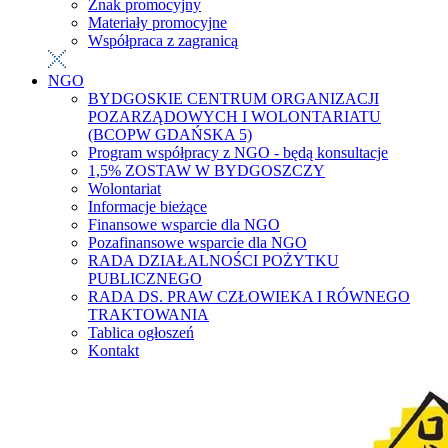
Znak promocyjny
Materiały promocyjne
Współpraca z zagranicą
NGO
BYDGOSKIE CENTRUM ORGANIZACJI
POZARZĄDOWYCH I WOLONTARIATU
(BCOPW GDAŃSKA 5)
Program współpracy z NGO - będą konsultacje
1,5% ZOSTAW W BYDGOSZCZY
Wolontariat
Informacje bieżące
Finansowe wsparcie dla NGO
Pozafinansowe wsparcie dla NGO
RADA DZIAŁALNOŚCI POŻYTKU
PUBLICZNEGO
RADA DS. PRAW CZŁOWIEKA I RÓWNEGO
TRAKTOWANIA
Tablica ogłoszeń
Kontakt