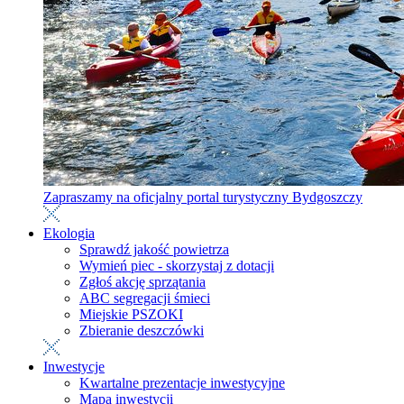
Zapraszamy na oficjalny portal turystyczny Bydgoszczy
Ekologia
Sprawdź jakość powietrza
Wymień piec - skorzystaj z dotacji
Zgłoś akcję sprzątania
ABC segregacji śmieci
Miejskie PSZOKI
Zbieranie deszczówki
Inwestycje
Kwartalne prezentacje inwestycyjne
Mapa inwestycji