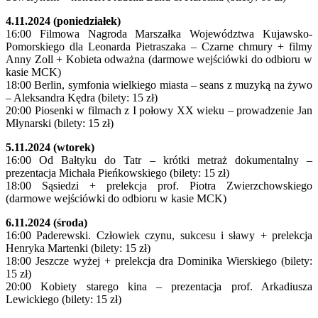
4.11.2024 (poniedziałek)
16:00 Filmowa Nagroda Marszałka Województwa Kujawsko-
Pomorskiego dla Leonarda Pietraszaka – Czarne chmury + filmy
Anny Zoll + Kobieta odważna (darmowe wejściówki do odbioru w
kasie MCK)
18:00 Berlin, symfonia wielkiego miasta – seans z muzyką na żywo
– Aleksandra Kędra (bilety: 15 zł)
20:00 Piosenki w filmach z I połowy XX wieku – prowadzenie Jan
Młynarski (bilety: 15 zł)
5.11.2024 (wtorek)
16:00 Od Bałtyku do Tatr – krótki metraż dokumentalny –
prezentacja Michała Pieńkowskiego (bilety: 15 zł)
18:00 Sąsiedzi + prelekcja prof. Piotra Zwierzchowskiego
(darmowe wejściówki do odbioru w kasie MCK)
6.11.2024 (środa)
16:00 Paderewski. Człowiek czynu, sukcesu i sławy + prelekcja
Henryka Martenki (bilety: 15 zł)
18:00 Jeszcze wyżej + prelekcja dra Dominika Wierskiego (bilety:
15 zł)
20:00 Kobiety starego kina – prezentacja prof. Arkadiusza
Lewickiego (bilety: 15 zł)