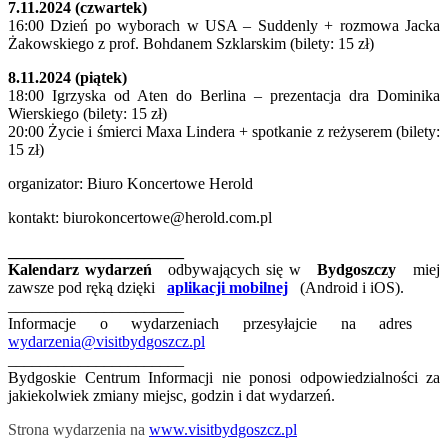
7.11.2024 (czwartek)
16:00 Dzień po wyborach w USA – Suddenly + rozmowa Jacka
Żakowskiego z prof. Bohdanem Szklarskim (bilety: 15 zł)
8.11.2024 (piątek)
18:00 Igrzyska od Aten do Berlina – prezentacja dra Dominika
Wierskiego (bilety: 15 zł)
20:00 Życie i śmierci Maxa Lindera + spotkanie z reżyserem (bilety:
15 zł)
organizator: Biuro Koncertowe Herold
kontakt: biurokoncertowe@herold.com.pl
______________________
Kalendarz wydarzeń
odbywających się w
Bydgoszczy
miej
zawsze pod ręką dzięki
aplikacji mobilnej
(Android i iOS).
______________________
Informacje o wydarzeniach przesyłajcie na adres
wydarzenia@visitbydgoszcz.pl
______________________
Bydgoskie Centrum Informacji nie ponosi odpowiedzialności za
jakiekolwiek zmiany miejsc, godzin i dat wydarzeń.
Strona wydarzenia na
www.visitbydgoszcz.pl