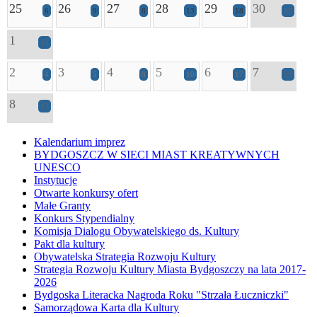
25
26
27
28
29
30
6
9
8
13
18
17
1
15
2
3
4
5
6
7
4
5
8
10
17
23
8
17
Kalendarium imprez
BYDGOSZCZ W SIECI MIAST KREATYWNYCH
UNESCO
Instytucje
Otwarte konkursy ofert
Małe Granty
Konkurs Stypendialny
Komisja Dialogu Obywatelskiego ds. Kultury
Pakt dla kultury
Obywatelska Strategia Rozwoju Kultury
Strategia Rozwoju Kultury Miasta Bydgoszczy na lata 2017-
2026
Bydgoska Literacka Nagroda Roku "Strzała Łuczniczki"
Samorządowa Karta dla Kultury