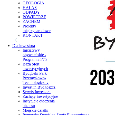
GEOLOGIA
HAŁAS
ODPADY
POWIETRZE
ZACHEM
Projekty
międzynarodowe
KONTAKT
Dla inwestora
Inicjatywy
obywatelskie -
Program 25/75
Baza ofert
inwestycyjnych
Bydgoski Park
Przemysłowo-
Technologiczny
Invest in Bydgoszcz
Serwis Inwestora
Zachęty inwestycyjne
Instytucje otoczenia
biznesu
Miejskie działki
Pomorska Specjalna Strefa Ekonomiczna