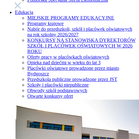
Edukacja
MIEJSKIE PROGRAMY EDUKACYJNE
Programy krajowe
Nabór do przedszkoli, szkół i placówek oświatowych
na rok szkolny 2026/2027
KONKURSY NA STANOWISKA DYREKTORÓW
SZKÓŁ I PLACÓWEK OŚWIATOWYCH W 2026
ROKU
Oferty pracy w placówkach oświatowych
Opieka nad dziećmi w wieku do lat 3
Placówki oświatowe prowadzone przez miasto
Bydgoszcz
Przedszkola publiczne prowadzone przez JST
Szkoły i placówki niepubliczne
Obwody szkół podstawowych
Otwarte konkursy ofert