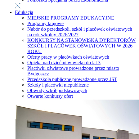
Edukacja
MIEJSKIE PROGRAMY EDUKACYJNE
Programy krajowe
Nabór do przedszkoli, szkół i placówek oświatowych
na rok szkolny 2026/2027
KONKURSY NA STANOWISKA DYREKTORÓW
SZKÓŁ I PLACÓWEK OŚWIATOWYCH W 2026
ROKU
Oferty pracy w placówkach oświatowych
Opieka nad dziećmi w wieku do lat 3
Placówki oświatowe prowadzone przez miasto
Bydgoszcz
Przedszkola publiczne prowadzone przez JST
Szkoły i placówki niepubliczne
Obwody szkół podstawowych
Otwarte konkursy ofert