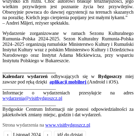
wszystko ich różni. Choć autorowi brakuje teraźniejszości, jego
wielkim przywilejem jest poznanie życia bez przywilejów.
Obsesyjnie powraca do dawnej egzystencji na terenach skazanych
na porażkę. Kielich jego cierpienia popijany jest małymi łykami.”
– Andrei Măjeri, reżyser spektaklu.
Wydarzenie zorganizowane w ramach Sezonu Kulturalnego
Rumunia–Polska 2024-2025. Sezon Kulturalny Rumunia-Polska
2024–2025 organizują rumuńskie Ministerstwo Kultury i Rumuński
Instytut Kultury wraz z polskim Ministerstwo Kultury i Dziedzictwa
Narodowego oraz Instytut Adama Mickiewicza, przy wsparciu
Instytutu Polskiego w Bukareszcie.
______________________
Kalendarz wydarzeń
odbywających się w
Bydgoszczy
miej
zawsze pod ręką dzięki
aplikacji mobilnej
(Android i iOS).
______________________
Informacje o wydarzeniach przesyłajcie na adres
wydarzenia@visitbydgoszcz.pl
______________________
Bydgoskie Centrum Informacji nie ponosi odpowiedzialności za
jakiekolwiek zmiany miejsc, godzin i dat wydarzeń.
Strona wydarzenia na
www.visitbydgoszcz.pl
‹
Listopad 2024
›
idź do dzisiaj