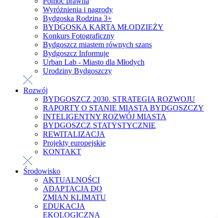
Pomoc prawna
Wyróżnienia i nagrody
Bydgoska Rodzina 3+
BYDGOSKA KARTA MŁODZIEŻY
Konkurs Fotograficzny
Bydgoszcz miastem równych szans
Bydgoszcz Informuje
Urban Lab - Miasto dla Młodych
Urodziny Bydgoszczy
Rozwój
BYDGOSZCZ 2030. STRATEGIA ROZWOJU
RAPORTY O STANIE MIASTA BYDGOSZCZY
INTELIGENTNY ROZWÓJ MIASTA
BYDGOSZCZ STATYSTYCZNIE
REWITALIZACJA
Projekty europejskie
KONTAKT
Środowisko
AKTUALNOŚCI
ADAPTACJA DO
ZMIAN KLIMATU
EDUKACJA
EKOLOGICZNA