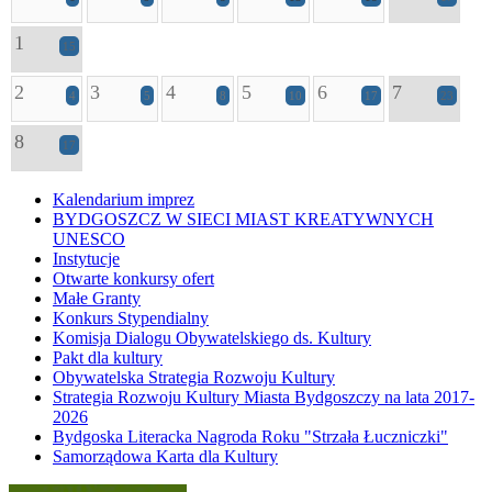
1
15
2
3
4
5
6
7
4
5
8
10
17
23
8
17
Kalendarium imprez
BYDGOSZCZ W SIECI MIAST KREATYWNYCH
UNESCO
Instytucje
Otwarte konkursy ofert
Małe Granty
Konkurs Stypendialny
Komisja Dialogu Obywatelskiego ds. Kultury
Pakt dla kultury
Obywatelska Strategia Rozwoju Kultury
Strategia Rozwoju Kultury Miasta Bydgoszczy na lata 2017-
2026
Bydgoska Literacka Nagroda Roku "Strzała Łuczniczki"
Samorządowa Karta dla Kultury