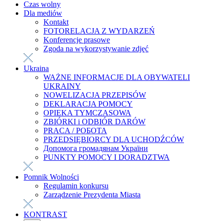
Czas wolny
Dla mediów
Kontakt
FOTORELACJA Z WYDARZEŃ
Konferencje prasowe
Zgoda na wykorzystywanie zdjęć
Ukraina
WAŻNE INFORMACJE DLA OBYWATELI
UKRAINY
NOWELIZACJA PRZEPISÓW
DEKLARACJA POMOCY
OPIEKA TYMCZASOWA
ZBIÓRKI i ODBIÓR DARÓW
PRACA / РОБОТА
PRZEDSIĘBIORCY DLA UCHODŹCÓW
Допомога громадянам України
PUNKTY POMOCY I DORADZTWA
Pomnik Wolności
Regulamin konkursu
Zarządzenie Prezydenta Miasta
KONTRAST