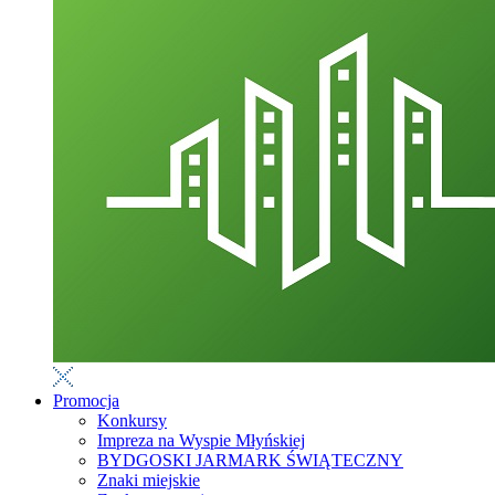
Promocja
Konkursy
Impreza na Wyspie Młyńskiej
BYDGOSKI JARMARK ŚWIĄTECZNY
Znaki miejskie