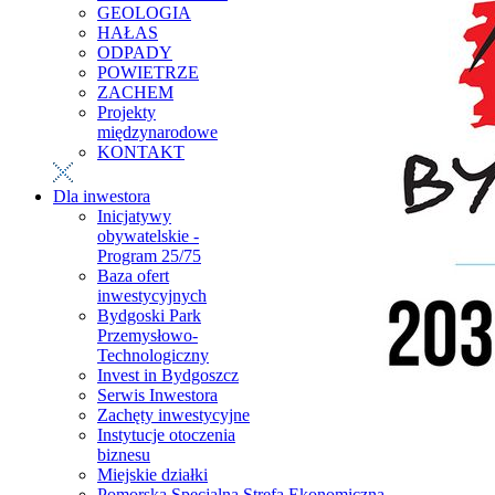
GEOLOGIA
HAŁAS
ODPADY
POWIETRZE
ZACHEM
Projekty
międzynarodowe
KONTAKT
Dla inwestora
Inicjatywy
obywatelskie -
Program 25/75
Baza ofert
inwestycyjnych
Bydgoski Park
Przemysłowo-
Technologiczny
Invest in Bydgoszcz
Serwis Inwestora
Zachęty inwestycyjne
Instytucje otoczenia
biznesu
Miejskie działki
Pomorska Specjalna Strefa Ekonomiczna