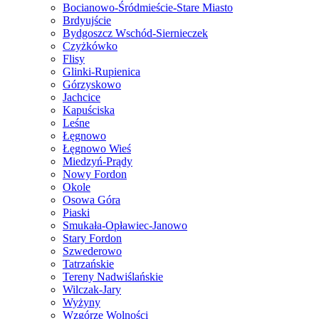
Bocianowo-Śródmieście-Stare Miasto
Brdyujście
Bydgoszcz Wschód-Siernieczek
Czyżkówko
Flisy
Glinki-Rupienica
Górzyskowo
Jachcice
Kapuściska
Leśne
Łęgnowo
Łęgnowo Wieś
Miedzyń-Prądy
Nowy Fordon
Okole
Osowa Góra
Piaski
Smukała-Opławiec-Janowo
Stary Fordon
Szwederowo
Tatrzańskie
Tereny Nadwiślańskie
Wilczak-Jary
Wyżyny
Wzgórze Wolności