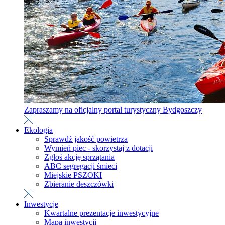
Zapraszamy na oficjalny portal turystyczny Bydgoszczy
Ekologia
Sprawdź jakość powietrza
Wymień piec - skorzystaj z dotacji
Zgłoś akcję sprzątania
ABC segregacji śmieci
Miejskie PSZOKI
Zbieranie deszczówki
Inwestycje
Kwartalne prezentacje inwestycyjne
Mapa inwestycji