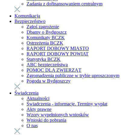
Zadania z dofinansowaniem centralnym
Komunikacja
Bezpieczeństwo
Zgłoś zagrożenie
Dbamy o Bydgoszcz
Komunikaty BCZK
Ostrzeżenia BCZK
RAPORT DOBOWY MIASTO
RAPORT DOBOWY POWIAT
Statystyka BCZK
ABC bezpieczeństwa
POMOC DLA ZWIERZĄT
Zgromadzenia publiczne w trybie uproszczonym
Pogoda w Bydgoszczy
Świadczenia
Aktualności
Świadczenia - informacje. Terminy wypłat
Akty prawne
Wzory wypełnionych wniosków
Wnioski do pobrania
O nas