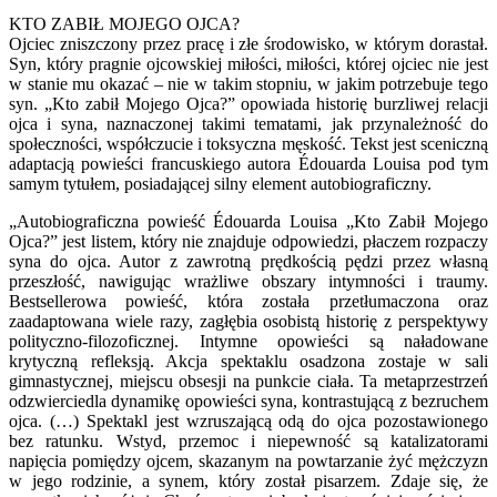
KTO ZABIŁ MOJEGO OJCA?
Ojciec zniszczony przez pracę i złe środowisko, w którym dorastał.
Syn, który pragnie ojcowskiej miłości, miłości, której ojciec nie jest
w stanie mu okazać – nie w takim stopniu, w jakim potrzebuje tego
syn. „Kto zabił Mojego Ojca?” opowiada historię burzliwej relacji
ojca i syna, naznaczonej takimi tematami, jak przynależność do
społeczności, współczucie i toksyczna męskość. Tekst jest sceniczną
adaptacją powieści francuskiego autora Édouarda Louisa pod tym
samym tytułem, posiadającej silny element autobiograficzny.
„Autobiograficzna powieść Édouarda Louisa „Kto Zabił Mojego
Ojca?” jest listem, który nie znajduje odpowiedzi, płaczem rozpaczy
syna do ojca. Autor z zawrotną prędkością pędzi przez własną
przeszłość, nawigując wrażliwe obszary intymności i traumy.
Bestsellerowa powieść, która została przetłumaczona oraz
zaadaptowana wiele razy, zagłębia osobistą historię z perspektywy
polityczno-filozoficznej. Intymne opowieści są naładowane
krytyczną refleksją. Akcja spektaklu osadzona zostaje w sali
gimnastycznej, miejscu obsesji na punkcie ciała. Ta metaprzestrzeń
odzwierciedla dynamikę opowieści syna, kontrastującą z bezruchem
ojca. (…) Spektakl jest wzruszającą odą do ojca pozostawionego
bez ratunku. Wstyd, przemoc i niepewność są katalizatorami
napięcia pomiędzy ojcem, skazanym na powtarzanie żyć mężczyzn
w jego rodzinie, a synem, który został pisarzem. Zdaje się, że