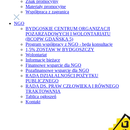
Znak promocyjny
Materiały promocyjne
Współpraca z zagranicą
NGO
BYDGOSKIE CENTRUM ORGANIZACJI
POZARZĄDOWYCH I WOLONTARIATU
(BCOPW GDAŃSKA 5)
Program współpracy z NGO - będą konsultacje
1,5% ZOSTAW W BYDGOSZCZY
Wolontariat
Informacje bieżące
Finansowe wsparcie dla NGO
Pozafinansowe wsparcie dla NGO
RADA DZIAŁALNOŚCI POŻYTKU
PUBLICZNEGO
RADA DS. PRAW CZŁOWIEKA I RÓWNEGO
TRAKTOWANIA
Tablica ogłoszeń
Kontakt