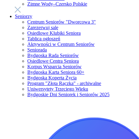
Zimne Wody–Czersko Polskie
Seniorzy
Centrum Seniorów "Dworcowa 3"
Zarezerwuj salę
Osiedlowe Klubiki Seniora
Tablica ogłoszeń
Aktywności w Centrum Seniorów
Seniorada
Bydgoska Rada Seniorów
Osiedlowe Centra Seniora
Korpus Wsparcia Seniorów
Bydgoska Karta Seniora 60+
Bydgoska Koperta Życia
Program "Złota Rączka" - archiwalne
Uniwersytety Trzeciego Wieku
Bydgoskie Dni Seniorek i Seniorów 2025