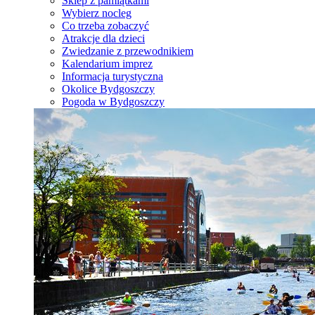
Sklep z pamiątkami
Wybierz nocleg
Co trzeba zobaczyć
Atrakcje dla dzieci
Zwiedzanie z przewodnikiem
Kalendarium imprez
Informacja turystyczna
Okolice Bydgoszczy
Pogoda w Bydgoszczy