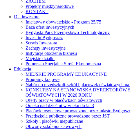
ZACHEM
Projekty międzynarodowe
KONTAKT
Dla inwestora
Inicjatywy obywatelskie - Program 25/75
Baza ofert inwestycyjnych
Bydgoski Park Przemysłowo-Technologiczny
Invest in Bydgoszcz
Serwis Inwestora
Zachęty inwestycyjne
Instytucje otoczenia biznesu
Miejskie działki
Pomorska Specjalna Strefa Ekonomiczna
Edukacja
MIEJSKIE PROGRAMY EDUKACYJNE
Programy krajowe
Nabór do przedszkoli, szkół i placówek oświatowych na
KONKURSY NA STANOWISKA DYREKTORÓW S
OŚWIATOWYCH W 2026 ROKU
Oferty pracy w placówkach oświatowych
Opieka nad dziećmi w wieku do lat 3
Placówki oświatowe prowadzone przez miasto Bydgosz
Przedszkola publiczne prowadzone przez JST
Szkoły i placówki niepubliczne
Obwody szkół podstawowych