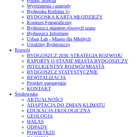
Pomoc prawna
Wyróżnienia i nagrody
Bydgoska Rodzina 3+
BYDGOSKA KARTA MŁODZIEŻY
Konkurs Fotograficzny
Bydgoszcz miastem równych szans
Bydgoszcz Informuje
Urban Lab - Miasto dla Młodych
Urodziny Bydgoszczy
Rozwój
BYDGOSZCZ 2030. STRATEGIA ROZWOJU
RAPORTY O STANIE MIASTA BYDGOSZCZY
INTELIGENTNY ROZWÓJ MIASTA
BYDGOSZCZ STATYSTYCZNIE
REWITALIZACJA
Projekty europejskie
KONTAKT
Środowisko
AKTUALNOŚCI
ADAPTACJA DO ZMIAN KLIMATU
EDUKACJA EKOLOGICZNA
GEOLOGIA
HAŁAS
ODPADY
POWIETRZE