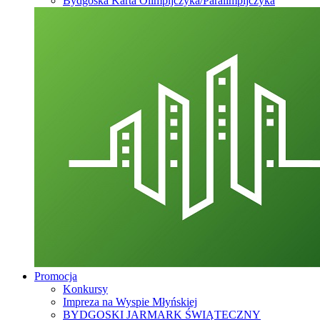
Bydgoska Karta Olimpijczyka/Paralimpijczyka
Promocja
Konkursy
Impreza na Wyspie Młyńskiej
BYDGOSKI JARMARK ŚWIĄTECZNY