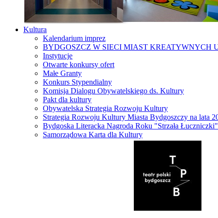
Kultura
Kalendarium imprez
BYDGOSZCZ W SIECI MIAST KREATYWNYCH 
Instytucje
Otwarte konkursy ofert
Małe Granty
Konkurs Stypendialny
Komisja Dialogu Obywatelskiego ds. Kultury
Pakt dla kultury
Obywatelska Strategia Rozwoju Kultury
Strategia Rozwoju Kultury Miasta Bydgoszczy na lata 
Bydgoska Literacka Nagroda Roku "Strzała Łuczniczki"
Samorządowa Karta dla Kultury