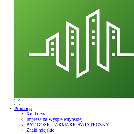
Promocja
Konkursy
Impreza na Wyspie Młyńskiej
BYDGOSKI JARMARK ŚWIĄTECZNY
Znaki miejskie