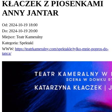
KŁACZEK Z PIOSENKAMI
ANNY JANTAR
Od:
2024-10-19 18:00
Do:
2024-10-19 20:00
Miejsce:
Teatr Kameralny
Kategoria:
Spektakl
WWW:
https://teatrkameralny.com/spektakle/tylko-mnie-popros-do-
tanca/