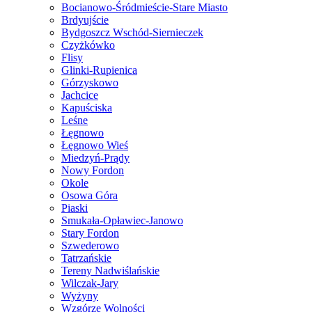
Bocianowo-Śródmieście-Stare Miasto
Brdyujście
Bydgoszcz Wschód-Siernieczek
Czyżkówko
Flisy
Glinki-Rupienica
Górzyskowo
Jachcice
Kapuściska
Leśne
Łęgnowo
Łęgnowo Wieś
Miedzyń-Prądy
Nowy Fordon
Okole
Osowa Góra
Piaski
Smukała-Opławiec-Janowo
Stary Fordon
Szwederowo
Tatrzańskie
Tereny Nadwiślańskie
Wilczak-Jary
Wyżyny
Wzgórze Wolności