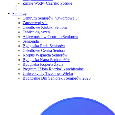
Zimne Wody–Czersko Polskie
Seniorzy
Centrum Seniorów "Dworcowa 3"
Zarezerwuj salę
Osiedlowe Klubiki Seniora
Tablica ogłoszeń
Aktywności w Centrum Seniorów
Seniorada
Bydgoska Rada Seniorów
Osiedlowe Centra Seniora
Korpus Wsparcia Seniorów
Bydgoska Karta Seniora 60+
Bydgoska Koperta Życia
Program "Złota Rączka" - archiwalne
Uniwersytety Trzeciego Wieku
Bydgoskie Dni Seniorek i Seniorów 2025