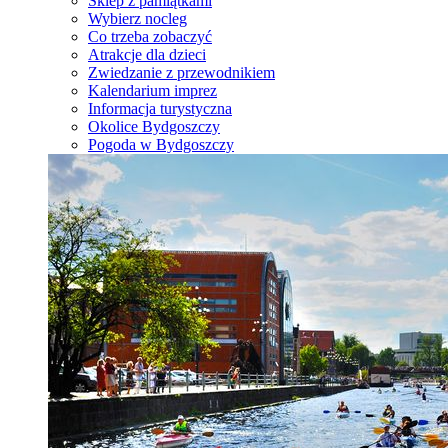
Sklep z pamiątkami
Wybierz nocleg
Co trzeba zobaczyć
Atrakcje dla dzieci
Zwiedzanie z przewodnikiem
Kalendarium imprez
Informacja turystyczna
Okolice Bydgoszczy
Pogoda w Bydgoszczy