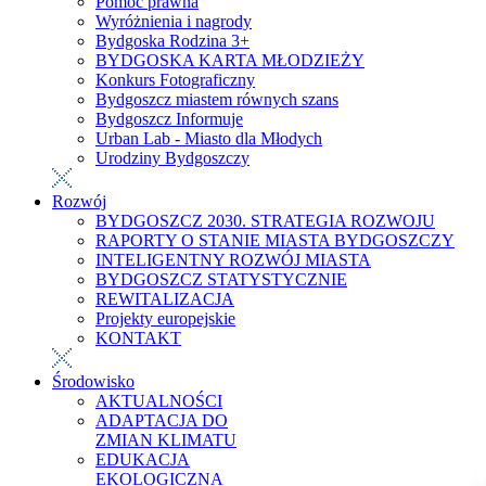
Pomoc prawna
Wyróżnienia i nagrody
Bydgoska Rodzina 3+
BYDGOSKA KARTA MŁODZIEŻY
Konkurs Fotograficzny
Bydgoszcz miastem równych szans
Bydgoszcz Informuje
Urban Lab - Miasto dla Młodych
Urodziny Bydgoszczy
Rozwój
BYDGOSZCZ 2030. STRATEGIA ROZWOJU
RAPORTY O STANIE MIASTA BYDGOSZCZY
INTELIGENTNY ROZWÓJ MIASTA
BYDGOSZCZ STATYSTYCZNIE
REWITALIZACJA
Projekty europejskie
KONTAKT
Środowisko
AKTUALNOŚCI
ADAPTACJA DO
ZMIAN KLIMATU
EDUKACJA
EKOLOGICZNA