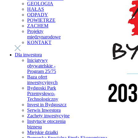
GEOLOGIA
HAŁAS
ODPADY
POWIETRZE
ZACHEM
Projekty
międzynarodowe
KONTAKT
Dla inwestora
Inicjatywy
obywatelskie -
Program 25/75
Baza ofert
inwestycyjnych
Bydgoski Park
Przemysłowo-
Technologiczny
Invest in Bydgoszcz
Serwis Inwestora
Zachęty inwestycyjne
Instytucje otoczenia
biznesu
Miejskie działki
Pomorska Specjalna Strefa Ekonomiczna