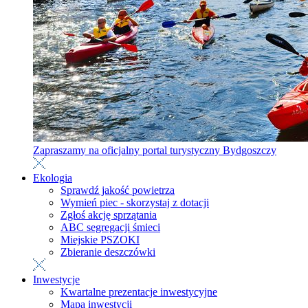
Zapraszamy na oficjalny portal turystyczny Bydgoszczy
Ekologia
Sprawdź jakość powietrza
Wymień piec - skorzystaj z dotacji
Zgłoś akcję sprzątania
ABC segregacji śmieci
Miejskie PSZOKI
Zbieranie deszczówki
Inwestycje
Kwartalne prezentacje inwestycyjne
Mapa inwestycji