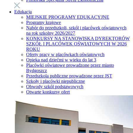
Edukacja
MIEJSKIE PROGRAMY EDUKACYJNE
Programy krajowe
Nabór do przedszkoli, szkół i placówek oświatowych
na rok szkolny 2026/2027
KONKURSY NA STANOWISKA DYREKTORÓW
SZKÓŁ I PLACÓWEK OŚWIATOWYCH W 2026
ROKU
Oferty pracy w placówkach oświatowych
Opieka nad dziećmi w wieku do lat 3
Placówki oświatowe prowadzone przez miasto
Bydgoszcz
Przedszkola publiczne prowadzone przez JST
Szkoły i placówki niepubliczne
Obwody szkół podstawowych
Otwarte konkursy ofert