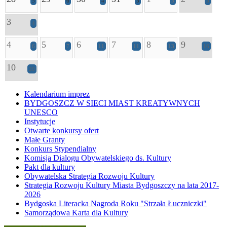
5
6
4
5
3
3
3
4
4
5
6
7
8
9
6
7
11
11
13
16
10
20
Kalendarium imprez
BYDGOSZCZ W SIECI MIAST KREATYWNYCH
UNESCO
Instytucje
Otwarte konkursy ofert
Małe Granty
Konkurs Stypendialny
Komisja Dialogu Obywatelskiego ds. Kultury
Pakt dla kultury
Obywatelska Strategia Rozwoju Kultury
Strategia Rozwoju Kultury Miasta Bydgoszczy na lata 2017-
2026
Bydgoska Literacka Nagroda Roku "Strzała Łuczniczki"
Samorządowa Karta dla Kultury