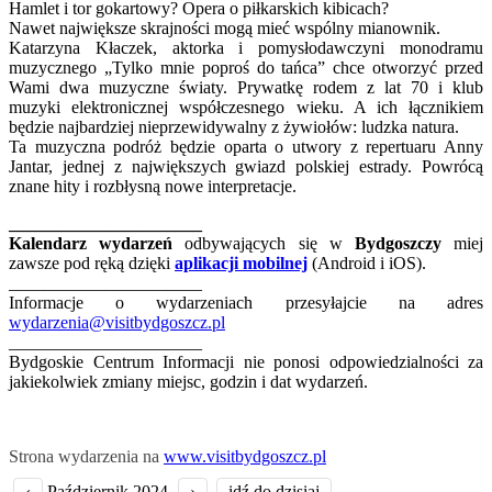
Hamlet i tor gokartowy? Opera o piłkarskich kibicach?
Nawet największe skrajności mogą mieć wspólny mianownik.
Katarzyna Kłaczek, aktorka i pomysłodawczyni monodramu
muzycznego „Tylko mnie poproś do tańca” chce otworzyć przed
Wami dwa muzyczne światy. Prywatkę rodem z lat 70 i klub
muzyki elektronicznej współczesnego wieku. A ich łącznikiem
będzie najbardziej nieprzewidywalny z żywiołów: ludzka natura.
Ta muzyczna podróż będzie oparta o utwory z repertuaru Anny
Jantar, jednej z największych gwiazd polskiej estrady. Powrócą
znane hity i rozbłysną nowe interpretacje.
______________________
Kalendarz wydarzeń
odbywających się w
Bydgoszczy
miej
zawsze pod ręką dzięki
aplikacji mobilnej
(Android i iOS).
______________________
Informacje o wydarzeniach przesyłajcie na adres
wydarzenia@visitbydgoszcz.pl
______________________
Bydgoskie Centrum Informacji nie ponosi odpowiedzialności za
jakiekolwiek zmiany miejsc, godzin i dat wydarzeń.
Strona wydarzenia na
www.visitbydgoszcz.pl
‹
Październik 2024
›
idź do dzisiaj