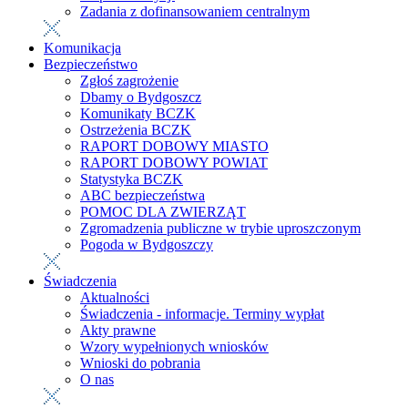
Zadania z dofinansowaniem centralnym
Komunikacja
Bezpieczeństwo
Zgłoś zagrożenie
Dbamy o Bydgoszcz
Komunikaty BCZK
Ostrzeżenia BCZK
RAPORT DOBOWY MIASTO
RAPORT DOBOWY POWIAT
Statystyka BCZK
ABC bezpieczeństwa
POMOC DLA ZWIERZĄT
Zgromadzenia publiczne w trybie uproszczonym
Pogoda w Bydgoszczy
Świadczenia
Aktualności
Świadczenia - informacje. Terminy wypłat
Akty prawne
Wzory wypełnionych wniosków
Wnioski do pobrania
O nas