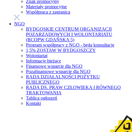
Znak promocyjny
Materiały promocyjne
Współpraca z zagranicą
NGO
BYDGOSKIE CENTRUM ORGANIZACJI
POZARZĄDOWYCH I WOLONTARIATU
(BCOPW GDAŃSKA 5)
Program współpracy z NGO - będą konsultacje
1,5% ZOSTAW W BYDGOSZCZY
Wolontariat
Informacje bieżące
Finansowe wsparcie dla NGO
Pozafinansowe wsparcie dla NGO
RADA DZIAŁALNOŚCI POŻYTKU
PUBLICZNEGO
RADA DS. PRAW CZŁOWIEKA I RÓWNEGO
TRAKTOWANIA
Tablica ogłoszeń
Kontakt