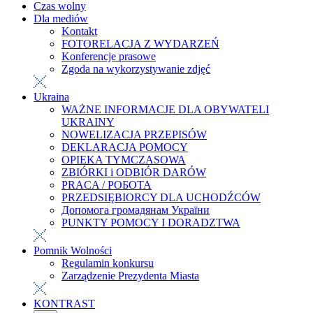
Czas wolny
Dla mediów
Kontakt
FOTORELACJA Z WYDARZEŃ
Konferencje prasowe
Zgoda na wykorzystywanie zdjęć
Ukraina
WAŻNE INFORMACJE DLA OBYWATELI
UKRAINY
NOWELIZACJA PRZEPISÓW
DEKLARACJA POMOCY
OPIEKA TYMCZASOWA
ZBIÓRKI i ODBIÓR DARÓW
PRACA / РОБОТА
PRZEDSIĘBIORCY DLA UCHODŹCÓW
Допомога громадянам України
PUNKTY POMOCY I DORADZTWA
Pomnik Wolności
Regulamin konkursu
Zarządzenie Prezydenta Miasta
KONTRAST