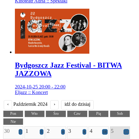
Kinoteatr Adria :: Spektakl
Bydgoszcz Jazz Festival - BITWA
JAZZOWA
2024-10-25 20:00 - 22:00
Eljazz :: Koncert
‹
Październik 2024
›
idź do dzisiaj
Pon
Wto
Śro
Czw
Pią
Sob
Nie
30
1
2
3
4
5
3
5
4
8
18
24