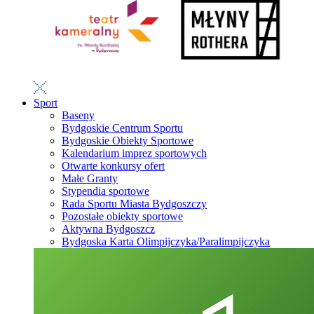
Sport
Baseny
Bydgoskie Centrum Sportu
Bydgoskie Obiekty Sportowe
Kalendarium imprez sportowych
Otwarte konkursy ofert
Małe Granty
Stypendia sportowe
Rada Sportu Miasta Bydgoszczy
Pozostałe obiekty sportowe
Aktywna Bydgoszcz
Bydgoska Karta Olimpijczyka/Paralimpijczyka