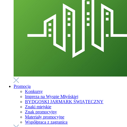
Promocja
Konkursy
Impreza na Wyspie Młyńskiej
BYDGOSKI JARMARK ŚWIĄTECZNY
Znaki miejskie
Znak promocyjny
Materiały promocyjne
Współpraca z zagranicą