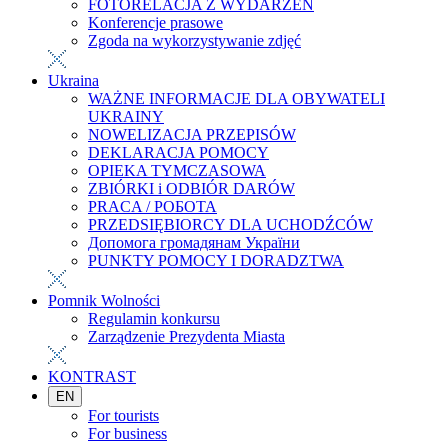
FOTORELACJA Z WYDARZEŃ
Konferencje prasowe
Zgoda na wykorzystywanie zdjęć
Ukraina
WAŻNE INFORMACJE DLA OBYWATELI
UKRAINY
NOWELIZACJA PRZEPISÓW
DEKLARACJA POMOCY
OPIEKA TYMCZASOWA
ZBIÓRKI i ODBIÓR DARÓW
PRACA / РОБОТА
PRZEDSIĘBIORCY DLA UCHODŹCÓW
Допомога громадянам України
PUNKTY POMOCY I DORADZTWA
Pomnik Wolności
Regulamin konkursu
Zarządzenie Prezydenta Miasta
KONTRAST
EN
For tourists
For business