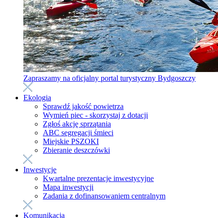
Zapraszamy na oficjalny portal turystyczny Bydgoszczy
Ekologia
Sprawdź jakość powietrza
Wymień piec - skorzystaj z dotacji
Zgłoś akcję sprzątania
ABC segregacji śmieci
Miejskie PSZOKI
Zbieranie deszczówki
Inwestycje
Kwartalne prezentacje inwestycyjne
Mapa inwestycji
Zadania z dofinansowaniem centralnym
Komunikacja