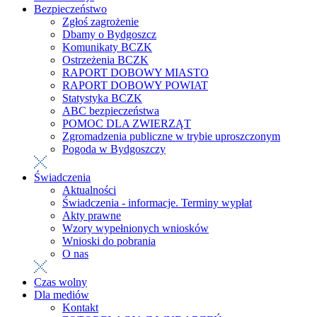
Bezpieczeństwo
Zgłoś zagrożenie
Dbamy o Bydgoszcz
Komunikaty BCZK
Ostrzeżenia BCZK
RAPORT DOBOWY MIASTO
RAPORT DOBOWY POWIAT
Statystyka BCZK
ABC bezpieczeństwa
POMOC DLA ZWIERZĄT
Zgromadzenia publiczne w trybie uproszczonym
Pogoda w Bydgoszczy
Świadczenia
Aktualności
Świadczenia - informacje. Terminy wypłat
Akty prawne
Wzory wypełnionych wniosków
Wnioski do pobrania
O nas
Czas wolny
Dla mediów
Kontakt