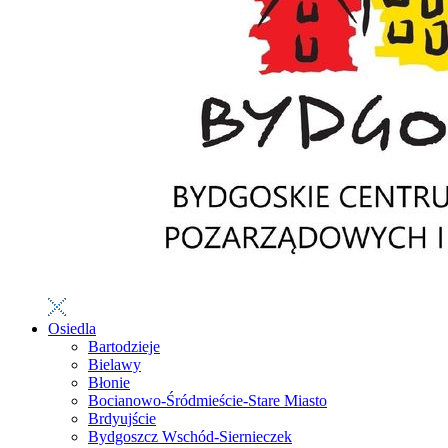
Osiedla
Bartodzieje
Bielawy
Błonie
Bocianowo-Śródmieście-Stare Miasto
Brdyujście
Bydgoszcz Wschód-Siernieczek