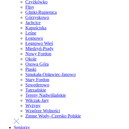
Czyżkówko
Flisy
Glinki-Rupienica
Górzyskowo
Jachcice
Kapuściska
Leśne
Łęgnowo
Łęgnowo Wieś
Miedzyń-Prądy
Nowy Fordon
Okole
Osowa Góra
Piaski
Smukała-Opławiec-Janowo
Stary Fordon
Szwederowo
Tatrzańskie
Tereny Nadwiślańskie
Wilczak-Jary
Wyżyny
Wzgórze Wolności
Zimne Wody–Czersko Polskie
Seniorzy