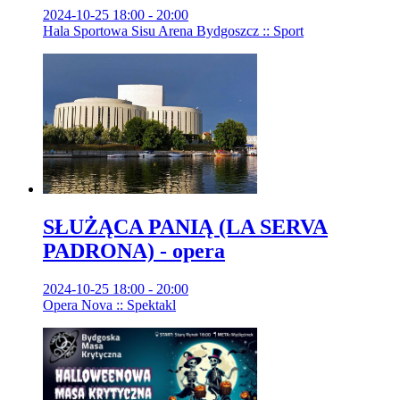
2024-10-25 18:00 - 20:00
Hala Sportowa Sisu Arena Bydgoszcz :: Sport
SŁUŻĄCA PANIĄ (LA SERVA
PADRONA) - opera
2024-10-25 18:00 - 20:00
Opera Nova :: Spektakl