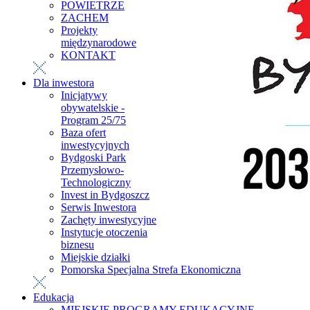
POWIETRZE
ZACHEM
Projekty
międzynarodowe
KONTAKT
Dla inwestora
Inicjatywy
obywatelskie -
Program 25/75
Baza ofert
inwestycyjnych
Bydgoski Park
Przemysłowo-
Technologiczny
Invest in Bydgoszcz
Serwis Inwestora
Zachęty inwestycyjne
Instytucje otoczenia
biznesu
Miejskie działki
Pomorska Specjalna Strefa Ekonomiczna
Edukacja
MIEJSKIE PROGRAMY EDUKACYJNE