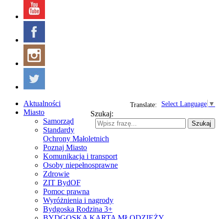
Aktualności
Select Language
▼
Translate:
Miasto
Szukaj:
Samorząd
Szukaj
Standardy
Ochrony Małoletnich
Poznaj Miasto
Komunikacja i transport
Osoby niepełnosprawne
Zdrowie
ZIT BydOF
Pomoc prawna
Wyróżnienia i nagrody
Bydgoska Rodzina 3+
BYDGOSKA KARTA MŁODZIEŻY