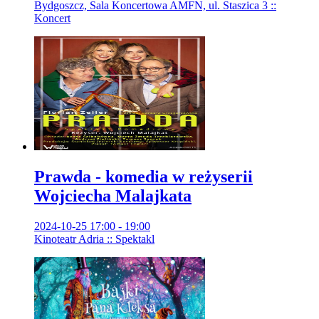
Bydgoszcz, Sala Koncertowa AMFN, ul. Staszica 3 ::
Koncert
Prawda - komedia w reżyserii
Wojciecha Malajkata
2024-10-25 17:00 - 19:00
Kinoteatr Adria :: Spektakl