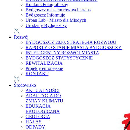
Konkurs Fotograficzny
Bydgoszcz miastem równych szans
Bydgoszcz Informuje
Urban Lab - Miasto dla Młodych
Urodziny Bydgoszczy
Rozwój
BYDGOSZCZ 2030. STRATEGIA ROZWOJU
RAPORTY O STANIE MIASTA BYDGOSZCZY
INTELIGENTNY ROZWÓJ MIASTA
BYDGOSZCZ STATYSTYCZNIE
REWITALIZACJA
Projekty europejskie
KONTAKT
Środowisko
AKTUALNOŚCI
ADAPTACJA DO
ZMIAN KLIMATU
EDUKACJA
EKOLOGICZNA
GEOLOGIA
HAŁAS
ODPADY