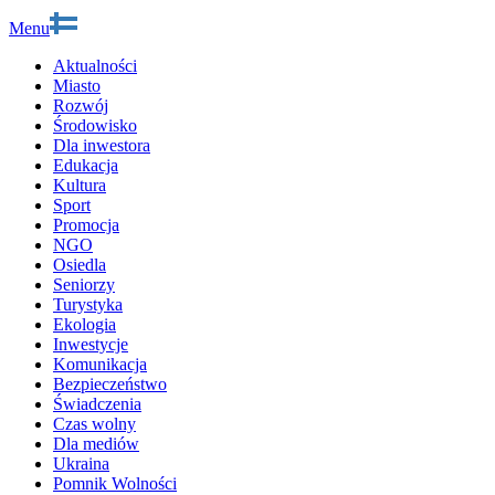
Menu
Aktualności
Miasto
Rozwój
Środowisko
Dla inwestora
Edukacja
Kultura
Sport
Promocja
NGO
Osiedla
Seniorzy
Turystyka
Ekologia
Inwestycje
Komunikacja
Bezpieczeństwo
Świadczenia
Czas wolny
Dla mediów
Ukraina
Pomnik Wolności