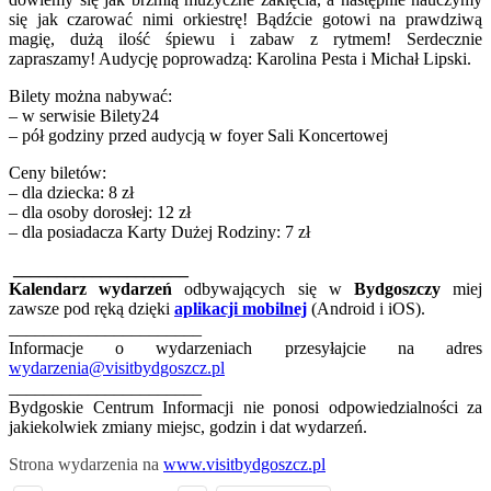
się jak czarować nimi orkiestrę! Bądźcie gotowi na prawdziwą
magię, dużą ilość śpiewu i zabaw z rytmem! Serdecznie
zapraszamy! Audycję poprowadzą: Karolina Pesta i Michał Lipski.
Bilety można nabywać:
– w serwisie Bilety24
– pół godziny przed audycją w foyer Sali Koncertowej
Ceny biletów:
– dla dziecka: 8 zł
– dla osoby dorosłej: 12 zł
– dla posiadacza Karty Dużej Rodziny: 7 zł
____________________
Kalendarz wydarzeń
odbywających się w
Bydgoszczy
miej
zawsze pod ręką dzięki
aplikacji mobilnej
(Android i iOS).
______________________
Informacje o wydarzeniach przesyłajcie na adres
wydarzenia@visitbydgoszcz.pl
______________________
Bydgoskie Centrum Informacji nie ponosi odpowiedzialności za
jakiekolwiek zmiany miejsc, godzin i dat wydarzeń.
Strona wydarzenia na
www.visitbydgoszcz.pl