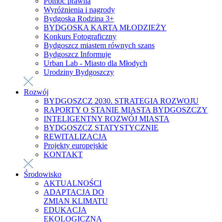
Pomoc prawna
Wyróżnienia i nagrody
Bydgoska Rodzina 3+
BYDGOSKA KARTA MŁODZIEŻY
Konkurs Fotograficzny
Bydgoszcz miastem równych szans
Bydgoszcz Informuje
Urban Lab - Miasto dla Młodych
Urodziny Bydgoszczy
Rozwój
BYDGOSZCZ 2030. STRATEGIA ROZWOJU
RAPORTY O STANIE MIASTA BYDGOSZCZY
INTELIGENTNY ROZWÓJ MIASTA
BYDGOSZCZ STATYSTYCZNIE
REWITALIZACJA
Projekty europejskie
KONTAKT
Środowisko
AKTUALNOŚCI
ADAPTACJA DO
ZMIAN KLIMATU
EDUKACJA
EKOLOGICZNA