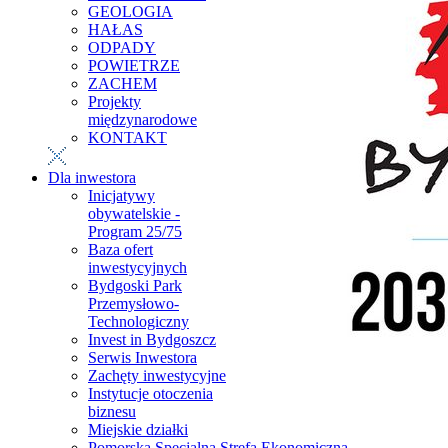
GEOLOGIA
HAŁAS
ODPADY
POWIETRZE
ZACHEM
Projekty
międzynarodowe
KONTAKT
Dla inwestora
Inicjatywy
obywatelskie -
Program 25/75
Baza ofert
inwestycyjnych
Bydgoski Park
Przemysłowo-
Technologiczny
Invest in Bydgoszcz
Serwis Inwestora
Zachęty inwestycyjne
Instytucje otoczenia
biznesu
Miejskie działki
Pomorska Specjalna Strefa Ekonomiczna