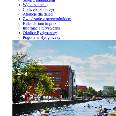
Sklep z pamiątkami
Wybierz nocleg
Co trzeba zobaczyć
Atrakcje dla dzieci
Zwiedzanie z przewodnikiem
Kalendarium imprez
Informacja turystyczna
Okolice Bydgoszczy
Pogoda w Bydgoszczy