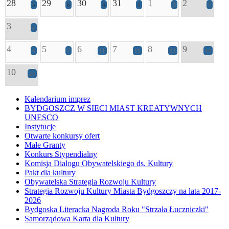
28
29
30
31
1
2
5
6
4
5
3
3
3
4
4
5
6
7
8
9
6
7
11
11
13
16
10
20
Kalendarium imprez
BYDGOSZCZ W SIECI MIAST KREATYWNYCH
UNESCO
Instytucje
Otwarte konkursy ofert
Małe Granty
Konkurs Stypendialny
Komisja Dialogu Obywatelskiego ds. Kultury
Pakt dla kultury
Obywatelska Strategia Rozwoju Kultury
Strategia Rozwoju Kultury Miasta Bydgoszczy na lata 2017-
2026
Bydgoska Literacka Nagroda Roku "Strzała Łuczniczki"
Samorządowa Karta dla Kultury