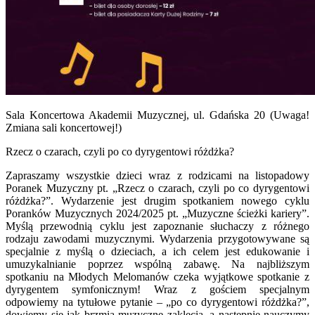
Sala Koncertowa Akademii Muzycznej, ul. Gdańska 20 (Uwaga!
Zmiana sali koncertowej!)
Rzecz o czarach, czyli po co dyrygentowi różdżka?
Zapraszamy wszystkie dzieci wraz z rodzicami na listopadowy
Poranek Muzyczny pt. „Rzecz o czarach, czyli po co dyrygentowi
różdżka?”. Wydarzenie jest drugim spotkaniem nowego cyklu
Poranków Muzycznych 2024/2025 pt. „Muzyczne ścieżki kariery”.
Myślą przewodnią cyklu jest zapoznanie słuchaczy z różnego
rodzaju zawodami muzycznymi. Wydarzenia przygotowywane są
specjalnie z myślą o dzieciach, a ich celem jest edukowanie i
umuzykalnianie poprzez wspólną zabawę. Na najbliższym
spotkaniu na Młodych Melomanów czeka wyjątkowe spotkanie z
dyrygentem symfonicznym! Wraz z gościem specjalnym
odpowiemy na tytułowe pytanie – „po co dyrygentowi różdżka?”,
dowiemy się jak brzmią muzyczne zaklęcia, a następnie nauczymy