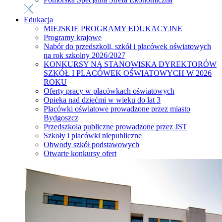
Edukacja
MIEJSKIE PROGRAMY EDUKACYJNE
Programy krajowe
Nabór do przedszkoli, szkół i placówek oświatowych
na rok szkolny 2026/2027
KONKURSY NA STANOWISKA DYREKTORÓW
SZKÓŁ I PLACÓWEK OŚWIATOWYCH W 2026
ROKU
Oferty pracy w placówkach oświatowych
Opieka nad dziećmi w wieku do lat 3
Placówki oświatowe prowadzone przez miasto
Bydgoszcz
Przedszkola publiczne prowadzone przez JST
Szkoły i placówki niepubliczne
Obwody szkół podstawowych
Otwarte konkursy ofert