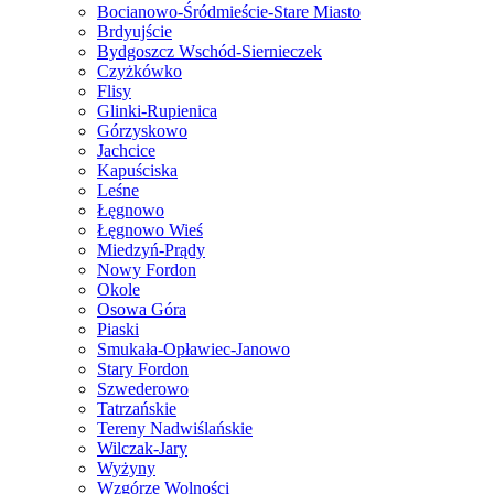
Bocianowo-Śródmieście-Stare Miasto
Brdyujście
Bydgoszcz Wschód-Siernieczek
Czyżkówko
Flisy
Glinki-Rupienica
Górzyskowo
Jachcice
Kapuściska
Leśne
Łęgnowo
Łęgnowo Wieś
Miedzyń-Prądy
Nowy Fordon
Okole
Osowa Góra
Piaski
Smukała-Opławiec-Janowo
Stary Fordon
Szwederowo
Tatrzańskie
Tereny Nadwiślańskie
Wilczak-Jary
Wyżyny
Wzgórze Wolności