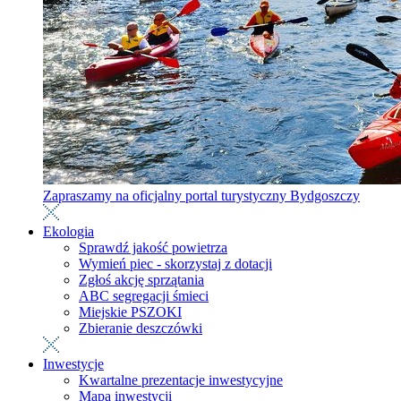
Zapraszamy na oficjalny portal turystyczny Bydgoszczy
Ekologia
Sprawdź jakość powietrza
Wymień piec - skorzystaj z dotacji
Zgłoś akcję sprzątania
ABC segregacji śmieci
Miejskie PSZOKI
Zbieranie deszczówki
Inwestycje
Kwartalne prezentacje inwestycyjne
Mapa inwestycji