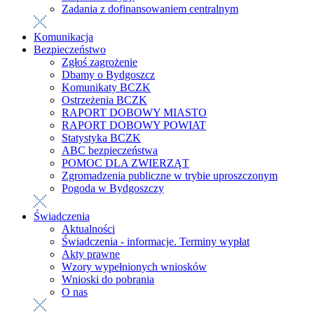
Zadania z dofinansowaniem centralnym
Komunikacja
Bezpieczeństwo
Zgłoś zagrożenie
Dbamy o Bydgoszcz
Komunikaty BCZK
Ostrzeżenia BCZK
RAPORT DOBOWY MIASTO
RAPORT DOBOWY POWIAT
Statystyka BCZK
ABC bezpieczeństwa
POMOC DLA ZWIERZĄT
Zgromadzenia publiczne w trybie uproszczonym
Pogoda w Bydgoszczy
Świadczenia
Aktualności
Świadczenia - informacje. Terminy wypłat
Akty prawne
Wzory wypełnionych wniosków
Wnioski do pobrania
O nas