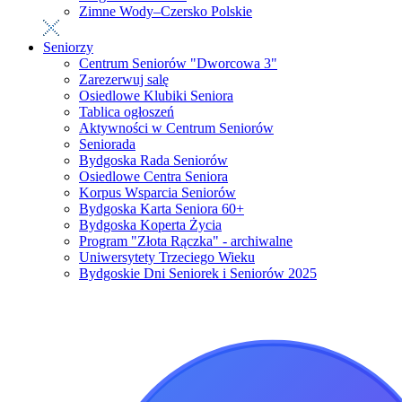
Zimne Wody–Czersko Polskie
Seniorzy
Centrum Seniorów "Dworcowa 3"
Zarezerwuj salę
Osiedlowe Klubiki Seniora
Tablica ogłoszeń
Aktywności w Centrum Seniorów
Seniorada
Bydgoska Rada Seniorów
Osiedlowe Centra Seniora
Korpus Wsparcia Seniorów
Bydgoska Karta Seniora 60+
Bydgoska Koperta Życia
Program "Złota Rączka" - archiwalne
Uniwersytety Trzeciego Wieku
Bydgoskie Dni Seniorek i Seniorów 2025