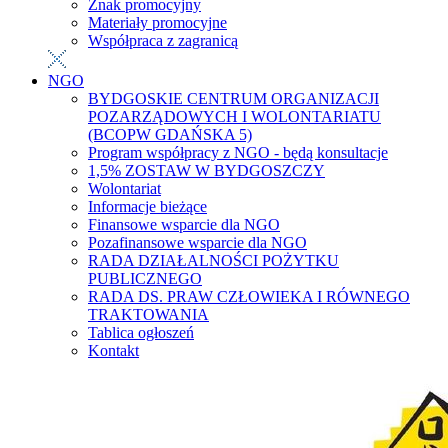
Znak promocyjny
Materiały promocyjne
Współpraca z zagranicą
NGO
BYDGOSKIE CENTRUM ORGANIZACJI
POZARZĄDOWYCH I WOLONTARIATU
(BCOPW GDAŃSKA 5)
Program współpracy z NGO - będą konsultacje
1,5% ZOSTAW W BYDGOSZCZY
Wolontariat
Informacje bieżące
Finansowe wsparcie dla NGO
Pozafinansowe wsparcie dla NGO
RADA DZIAŁALNOŚCI POŻYTKU
PUBLICZNEGO
RADA DS. PRAW CZŁOWIEKA I RÓWNEGO
TRAKTOWANIA
Tablica ogłoszeń
Kontakt