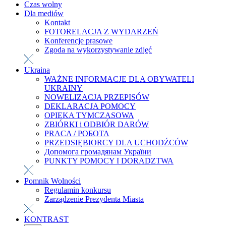
Czas wolny
Dla mediów
Kontakt
FOTORELACJA Z WYDARZEŃ
Konferencje prasowe
Zgoda na wykorzystywanie zdjęć
Ukraina
WAŻNE INFORMACJE DLA OBYWATELI
UKRAINY
NOWELIZACJA PRZEPISÓW
DEKLARACJA POMOCY
OPIEKA TYMCZASOWA
ZBIÓRKI i ODBIÓR DARÓW
PRACA / РОБОТА
PRZEDSIĘBIORCY DLA UCHODŹCÓW
Допомога громадянам України
PUNKTY POMOCY I DORADZTWA
Pomnik Wolności
Regulamin konkursu
Zarządzenie Prezydenta Miasta
KONTRAST