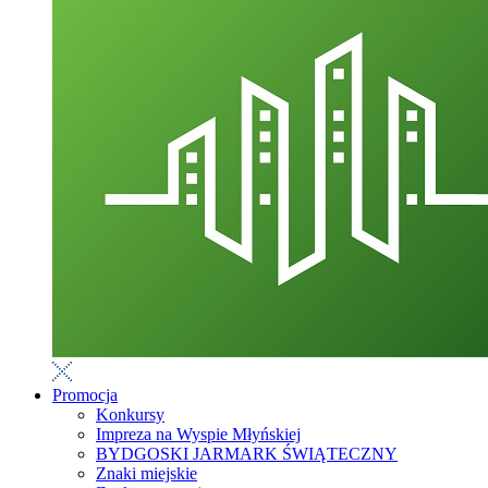
Promocja
Konkursy
Impreza na Wyspie Młyńskiej
BYDGOSKI JARMARK ŚWIĄTECZNY
Znaki miejskie