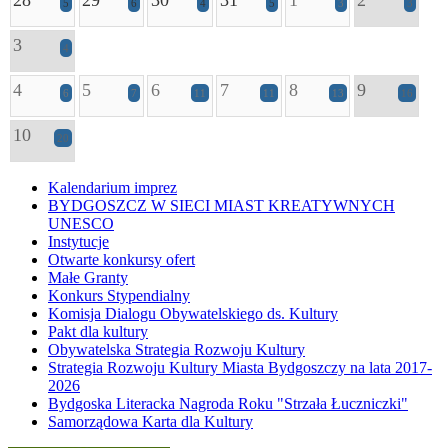
28
29
30
31
1
2
5
6
4
5
3
3
3
4
4
5
6
7
8
9
6
7
11
11
13
16
10
20
Kalendarium imprez
BYDGOSZCZ W SIECI MIAST KREATYWNYCH
UNESCO
Instytucje
Otwarte konkursy ofert
Małe Granty
Konkurs Stypendialny
Komisja Dialogu Obywatelskiego ds. Kultury
Pakt dla kultury
Obywatelska Strategia Rozwoju Kultury
Strategia Rozwoju Kultury Miasta Bydgoszczy na lata 2017-
2026
Bydgoska Literacka Nagroda Roku "Strzała Łuczniczki"
Samorządowa Karta dla Kultury