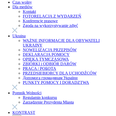
Czas wolny
Dla mediów
Kontakt
FOTORELACJA Z WYDARZEŃ
Konferencje prasowe
Zgoda na wykorzystywanie zdjęć
Ukraina
WAŻNE INFORMACJE DLA OBYWATELI
UKRAINY
NOWELIZACJA PRZEPISÓW
DEKLARACJA POMOCY
OPIEKA TYMCZASOWA
ZBIÓRKI i ODBIÓR DARÓW
PRACA / РОБОТА
PRZEDSIĘBIORCY DLA UCHODŹCÓW
Допомога громадянам України
PUNKTY POMOCY I DORADZTWA
Pomnik Wolności
Regulamin konkursu
Zarządzenie Prezydenta Miasta
KONTRAST