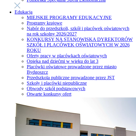
Edukacja
MIEJSKIE PROGRAMY EDUKACYJNE
Programy krajowe
Nabór do przedszkoli, szkół i placówek oświatowych
na rok szkolny 2026/2027
KONKURSY NA STANOWISKA DYREKTORÓW
SZKÓŁ I PLACÓWEK OŚWIATOWYCH W 2026
ROKU
Oferty pracy w placówkach oświatowych
Opieka nad dziećmi w wieku do lat 3
Placówki oświatowe prowadzone przez miasto
Bydgoszcz
Przedszkola publiczne prowadzone przez JST
Szkoły i placówki niepubliczne
Obwody szkół podstawowych
Otwarte konkursy ofert