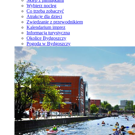
Sklep z pamiątkami
Wybierz nocleg
Co trzeba zobaczyć
Atrakcje dla dzieci
Zwiedzanie z przewodnikiem
Kalendarium imprez
Informacja turystyczna
Okolice Bydgoszczy
Pogoda w Bydgoszczy