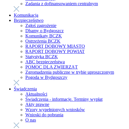
Zadania z dofinansowaniem centralnym
Komunikacja
Bezpieczeństwo
Zgłoś zagrożenie
Dbamy o Bydgoszcz
Komunikaty BCZK
Ostrzeżenia BCZK
RAPORT DOBOWY MIASTO
RAPORT DOBOWY POWIAT
Statystyka BCZK
ABC bezpieczeństwa
POMOC DLA ZWIERZĄT
Zgromadzenia publiczne w trybie uproszczonym
Pogoda w Bydgoszczy
Świadczenia
Aktualności
Świadczenia - informacje. Terminy wypłat
Akty prawne
Wzory wypełnionych wniosków
Wnioski do pobrania
O nas