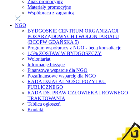
Znak promocyjny
Materiały promocyjne
Współpraca z zagranicą
NGO
BYDGOSKIE CENTRUM ORGANIZACJI
POZARZĄDOWYCH I WOLONTARIATU
(BCOPW GDAŃSKA 5)
Program współpracy z NGO - będą konsultacje
1,5% ZOSTAW W BYDGOSZCZY
Wolontariat
Informacje bieżące
Finansowe wsparcie dla NGO
Pozafinansowe wsparcie dla NGO
RADA DZIAŁALNOŚCI POŻYTKU
PUBLICZNEGO
RADA DS. PRAW CZŁOWIEKA I RÓWNEGO
TRAKTOWANIA
Tablica ogłoszeń
Kontakt