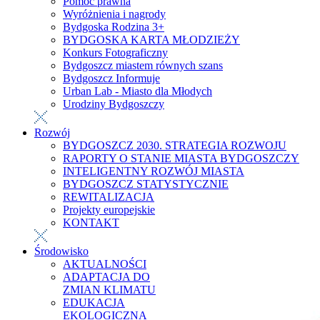
Pomoc prawna
Wyróżnienia i nagrody
Bydgoska Rodzina 3+
BYDGOSKA KARTA MŁODZIEŻY
Konkurs Fotograficzny
Bydgoszcz miastem równych szans
Bydgoszcz Informuje
Urban Lab - Miasto dla Młodych
Urodziny Bydgoszczy
Rozwój
BYDGOSZCZ 2030. STRATEGIA ROZWOJU
RAPORTY O STANIE MIASTA BYDGOSZCZY
INTELIGENTNY ROZWÓJ MIASTA
BYDGOSZCZ STATYSTYCZNIE
REWITALIZACJA
Projekty europejskie
KONTAKT
Środowisko
AKTUALNOŚCI
ADAPTACJA DO
ZMIAN KLIMATU
EDUKACJA
EKOLOGICZNA