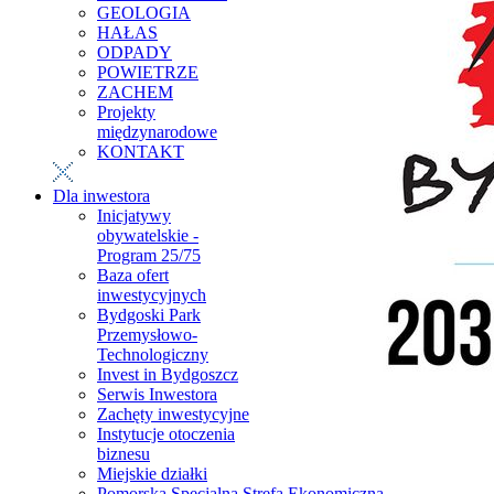
GEOLOGIA
HAŁAS
ODPADY
POWIETRZE
ZACHEM
Projekty
międzynarodowe
KONTAKT
Dla inwestora
Inicjatywy
obywatelskie -
Program 25/75
Baza ofert
inwestycyjnych
Bydgoski Park
Przemysłowo-
Technologiczny
Invest in Bydgoszcz
Serwis Inwestora
Zachęty inwestycyjne
Instytucje otoczenia
biznesu
Miejskie działki
Pomorska Specjalna Strefa Ekonomiczna