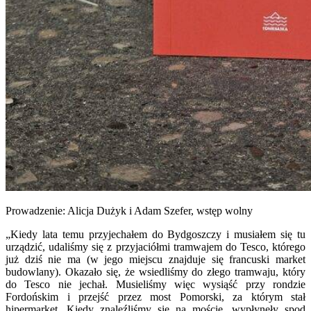
Prowadzenie: Alicja Dużyk i Adam Szefer, wstęp wolny
„Kiedy lata temu przyjechałem do Bydgoszczy i musiałem się tu
urządzić, udaliśmy się z przyjaciółmi tramwajem do Tesco, którego
już dziś nie ma (w jego miejscu znajduje się francuski market
budowlany). Okazało się, że wsiedliśmy do złego tramwaju, który
do Tesco nie jechał. Musieliśmy więc wysiąść przy rondzie
Fordońskim i przejść przez most Pomorski, za którym stał
hipermarket. Kiedy znaleźliśmy się na moście, wypłynęły spod