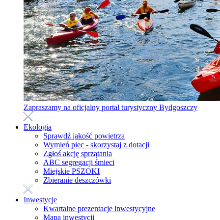
Zapraszamy na oficjalny portal turystyczny Bydgoszczy
Ekologia
Sprawdź jakość powietrza
Wymień piec - skorzystaj z dotacji
Zgłoś akcję sprzątania
ABC segregacji śmieci
Miejskie PSZOKI
Zbieranie deszczówki
Inwestycje
Kwartalne prezentacje inwestycyjne
Mapa inwestycji