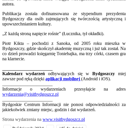
autora.
Publikacja została dofinansowana ze stypendium prezydenta
Bydgoszczy dla osób zajmujących się twórczością artystyczną i
upowszechnianiem kultury.
„Z każdą stroną napięcie rośnie” (Łucznika, tył okładki).
Piotr Kikta – pochodzi z Sanoka, od 2005 roku mieszka w
Bydgoszczy, gdzie skończył akademię muzyczną i już tak został. Na
co dzień prowadzi księgarnię Toniebajka, ma trzy córki, czasem gra
na klarnecie.
______________________
Kalendarz wydarzeń
odbywających się w
Bydgoszczy
miej
zawsze pod ręką dzięki
aplikacji mobilnej
(Android i iOS).
______________________
Informacje o wydarzeniach przesyłajcie na adres
wydarzenia@visitbydgoszcz.pl
______________________
Bydgoskie Centrum Informacji nie ponosi odpowiedzialności za
jakiekolwiek zmiany miejsc, godzin i dat wydarzeń.
Strona wydarzenia na
www.visitbydgoszcz.pl