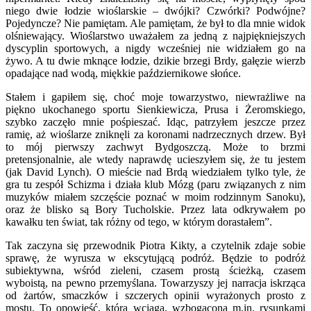
niego dwie łodzie wioślarskie – dwójki? Czwórki? Podwójne?
Pojedyncze? Nie pamiętam. Ale pamiętam, że był to dla mnie widok
olśniewający. Wioślarstwo uważałem za jedną z najpiękniejszych
dyscyplin sportowych, a nigdy wcześniej nie widziałem go na
żywo. A tu dwie mknące łodzie, dzikie brzegi Brdy, gałęzie wierzb
opadające nad wodą, miękkie październikowe słońce.
Stałem i gapiłem się, choć moje towarzystwo, niewrażliwe na
piękno ukochanego sportu Sienkiewicza, Prusa i Żeromskiego,
szybko zaczęło mnie pośpieszać. Idąc, patrzyłem jeszcze przez
ramię, aż wioślarze zniknęli za koronami nadrzecznych drzew. Był
to mój pierwszy zachwyt Bydgoszczą. Może to brzmi
pretensjonalnie, ale wtedy naprawdę ucieszyłem się, że tu jestem
(jak David Lynch). O mieście nad Brdą wiedziałem tylko tyle, że
gra tu zespół Schizma i działa klub Mózg (paru związanych z nim
muzyków miałem szczęście poznać w moim rodzinnym Sanoku),
oraz że blisko są Bory Tucholskie. Przez lata odkrywałem po
kawałku ten świat, tak różny od tego, w którym dorastałem”.
Tak zaczyna się przewodnik Piotra Kikty, a czytelnik zdaje sobie
sprawę, że wyrusza w ekscytującą podróż. Będzie to podróż
subiektywna, wśród zieleni, czasem prostą ścieżką, czasem
wyboistą, na pewno przemyślana. Towarzyszy jej narracja iskrząca
od żartów, smaczków i szczerych opinii wyrażonych prosto z
mostu. To opowieść, która wciąga, wzbogacona m.in. rysunkami