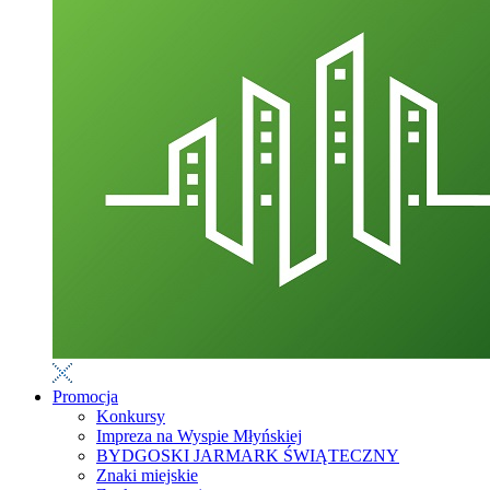
Promocja
Konkursy
Impreza na Wyspie Młyńskiej
BYDGOSKI JARMARK ŚWIĄTECZNY
Znaki miejskie