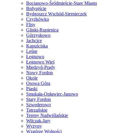
Bocianowo-Śródmieście-Stare Miasto
Brdyujście
Bydgoszcz Wschód-Siernieczek
Czyżkówko
Flisy
Glinki-Rupienica
Górzyskowo
Jachcice
Kapuściska
Leśne
Łęgnowo
Łęgnowo Wieś
Miedzyń-Prądy
Nowy Fordon
Okole
Osowa Góra
Piaski
Smukała-Opławiec-Janowo
Stary Fordon
Szwederowo
Tatrzańskie
Tereny Nadwiślańskie
Wilczak-Jary
Wyżyny
Wzgórze Wolności