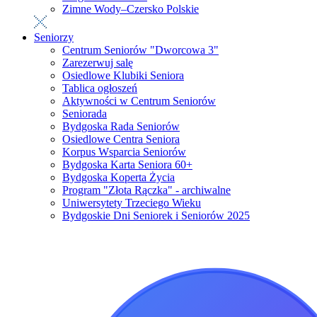
Zimne Wody–Czersko Polskie
Seniorzy
Centrum Seniorów "Dworcowa 3"
Zarezerwuj salę
Osiedlowe Klubiki Seniora
Tablica ogłoszeń
Aktywności w Centrum Seniorów
Seniorada
Bydgoska Rada Seniorów
Osiedlowe Centra Seniora
Korpus Wsparcia Seniorów
Bydgoska Karta Seniora 60+
Bydgoska Koperta Życia
Program "Złota Rączka" - archiwalne
Uniwersytety Trzeciego Wieku
Bydgoskie Dni Seniorek i Seniorów 2025