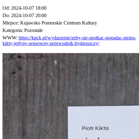
Od:
2024-10-07 18:00
Do:
2024-10-07 20:00
Miejsce:
Kujawsko Pomorskie Centrum Kultury
Kategoria:
Pozostałe
WWW:
https://kpck.pl/wydarzenie/zeby-sie-spotkac-pogadac-piotra-
kikty-jedyny-sensowny-przewodnik-bydgoszczy/