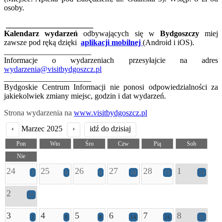
osoby.
______________________
Kalendarz wydarzeń
odbywających się w
Bydgoszczy
miej
zawsze pod ręką dzięki
aplikacji mobilnej
(Android i iOS).
______________________
Informacje o wydarzeniach przesyłajcie na adres
wydarzenia@visitbydgoszcz.pl
______________________
Bydgoskie Centrum Informacji nie ponosi odpowiedzialności za
jakiekolwiek zmiany miejsc, godzin i dat wydarzeń.
Strona wydarzenia na
www.visitbydgoszcz.pl
‹
Marzec 2025
›
idź do dzisiaj
Pon
Wto
Śro
Czw
Pią
Sob
Nie
24
25
26
27
28
1
2
6
6
10
11
14
2
12
3
4
5
6
7
8
2
8
8
14
16
31