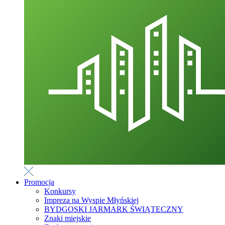
Promocja
Konkursy
Impreza na Wyspie Młyńskiej
BYDGOSKI JARMARK ŚWIĄTECZNY
Znaki miejskie