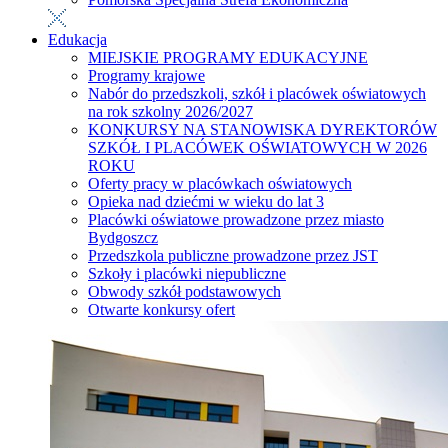
Edukacja
MIEJSKIE PROGRAMY EDUKACYJNE
Programy krajowe
Nabór do przedszkoli, szkół i placówek oświatowych
na rok szkolny 2026/2027
KONKURSY NA STANOWISKA DYREKTORÓW
SZKÓŁ I PLACÓWEK OŚWIATOWYCH W 2026
ROKU
Oferty pracy w placówkach oświatowych
Opieka nad dziećmi w wieku do lat 3
Placówki oświatowe prowadzone przez miasto
Bydgoszcz
Przedszkola publiczne prowadzone przez JST
Szkoły i placówki niepubliczne
Obwody szkół podstawowych
Otwarte konkursy ofert