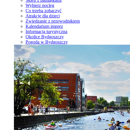
Sklep z pamiątkami
Wybierz nocleg
Co trzeba zobaczyć
Atrakcje dla dzieci
Zwiedzanie z przewodnikiem
Kalendarium imprez
Informacja turystyczna
Okolice Bydgoszczy
Pogoda w Bydgoszczy