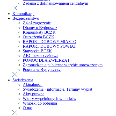
Zadania z dofinansowaniem centralnym
Komunikacja
Bezpieczeństwo
Zgłoś zagrożenie
Dbamy o Bydgoszcz
Komunikaty BCZK
Ostrzeżenia BCZK
RAPORT DOBOWY MIASTO
RAPORT DOBOWY POWIAT
Statystyka BCZK
ABC bezpieczeństwa
POMOC DLA ZWIERZĄT
Zgromadzenia publiczne w trybie uproszczonym
Pogoda w Bydgoszczy
Świadczenia
Aktualności
Świadczenia - informacje. Terminy wypłat
Akty prawne
Wzory wypełnionych wniosków
Wnioski do pobrania
O nas