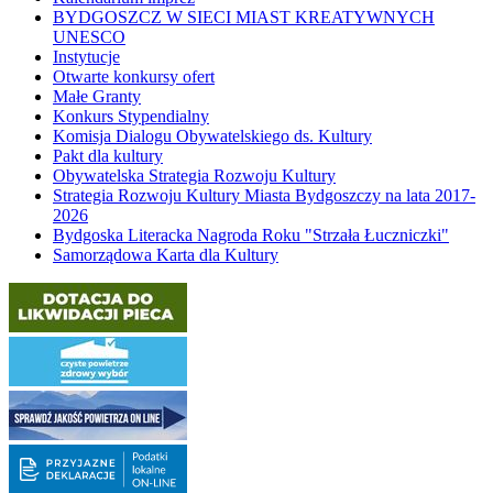
BYDGOSZCZ W SIECI MIAST KREATYWNYCH
UNESCO
Instytucje
Otwarte konkursy ofert
Małe Granty
Konkurs Stypendialny
Komisja Dialogu Obywatelskiego ds. Kultury
Pakt dla kultury
Obywatelska Strategia Rozwoju Kultury
Strategia Rozwoju Kultury Miasta Bydgoszczy na lata 2017-
2026
Bydgoska Literacka Nagroda Roku "Strzała Łuczniczki"
Samorządowa Karta dla Kultury