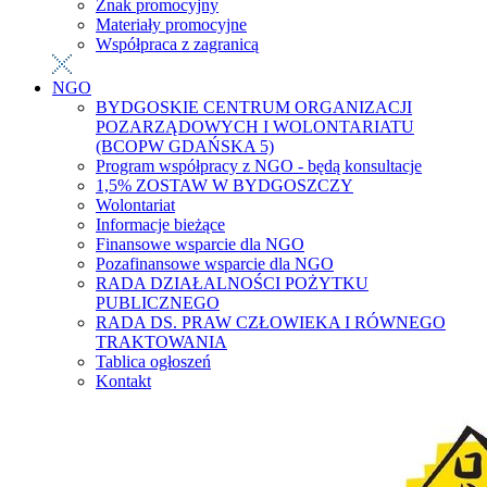
Znak promocyjny
Materiały promocyjne
Współpraca z zagranicą
NGO
BYDGOSKIE CENTRUM ORGANIZACJI
POZARZĄDOWYCH I WOLONTARIATU
(BCOPW GDAŃSKA 5)
Program współpracy z NGO - będą konsultacje
1,5% ZOSTAW W BYDGOSZCZY
Wolontariat
Informacje bieżące
Finansowe wsparcie dla NGO
Pozafinansowe wsparcie dla NGO
RADA DZIAŁALNOŚCI POŻYTKU
PUBLICZNEGO
RADA DS. PRAW CZŁOWIEKA I RÓWNEGO
TRAKTOWANIA
Tablica ogłoszeń
Kontakt