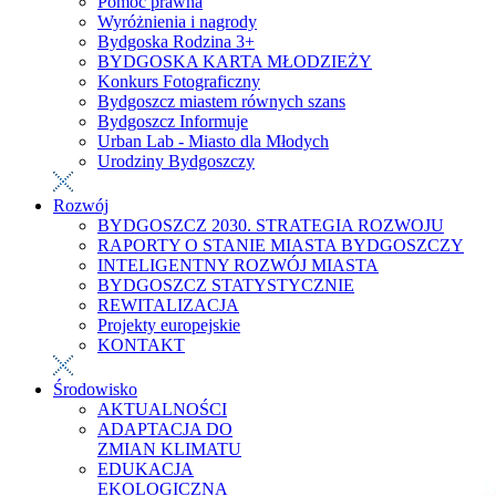
Pomoc prawna
Wyróżnienia i nagrody
Bydgoska Rodzina 3+
BYDGOSKA KARTA MŁODZIEŻY
Konkurs Fotograficzny
Bydgoszcz miastem równych szans
Bydgoszcz Informuje
Urban Lab - Miasto dla Młodych
Urodziny Bydgoszczy
Rozwój
BYDGOSZCZ 2030. STRATEGIA ROZWOJU
RAPORTY O STANIE MIASTA BYDGOSZCZY
INTELIGENTNY ROZWÓJ MIASTA
BYDGOSZCZ STATYSTYCZNIE
REWITALIZACJA
Projekty europejskie
KONTAKT
Środowisko
AKTUALNOŚCI
ADAPTACJA DO
ZMIAN KLIMATU
EDUKACJA
EKOLOGICZNA