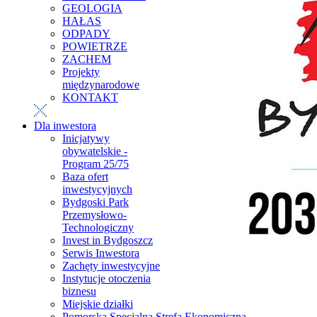
GEOLOGIA
HAŁAS
ODPADY
POWIETRZE
ZACHEM
Projekty
międzynarodowe
KONTAKT
Dla inwestora
Inicjatywy
obywatelskie -
Program 25/75
Baza ofert
inwestycyjnych
Bydgoski Park
Przemysłowo-
Technologiczny
Invest in Bydgoszcz
Serwis Inwestora
Zachęty inwestycyjne
Instytucje otoczenia
biznesu
Miejskie działki
Pomorska Specjalna Strefa Ekonomiczna