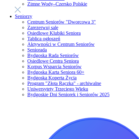
Zimne Wody–Czersko Polskie
Seniorzy
Centrum Seniorów "Dworcowa 3"
Zarezerwuj salę
Osiedlowe Klubiki Seniora
Tablica ogłoszeń
Aktywności w Centrum Seniorów
Seniorada
Bydgoska Rada Seniorów
Osiedlowe Centra Seniora
Korpus Wsparcia Seniorów
Bydgoska Karta Seniora 60+
Bydgoska Koperta Życia
Program "Złota Rączka" - archiwalne
Uniwersytety Trzeciego Wieku
Bydgoskie Dni Seniorek i Seniorów 2025