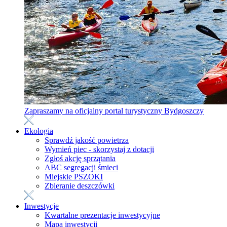
Zapraszamy na oficjalny portal turystyczny Bydgoszczy
Ekologia
Sprawdź jakość powietrza
Wymień piec - skorzystaj z dotacji
Zgłoś akcję sprzątania
ABC segregacji śmieci
Miejskie PSZOKI
Zbieranie deszczówki
Inwestycje
Kwartalne prezentacje inwestycyjne
Mapa inwestycji