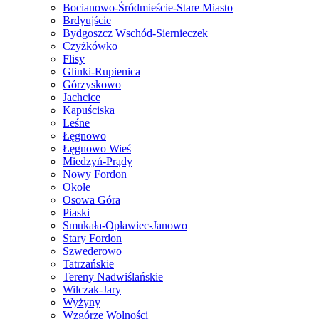
Bocianowo-Śródmieście-Stare Miasto
Brdyujście
Bydgoszcz Wschód-Siernieczek
Czyżkówko
Flisy
Glinki-Rupienica
Górzyskowo
Jachcice
Kapuściska
Leśne
Łęgnowo
Łęgnowo Wieś
Miedzyń-Prądy
Nowy Fordon
Okole
Osowa Góra
Piaski
Smukała-Opławiec-Janowo
Stary Fordon
Szwederowo
Tatrzańskie
Tereny Nadwiślańskie
Wilczak-Jary
Wyżyny
Wzgórze Wolności