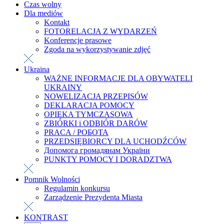
Czas wolny
Dla mediów
Kontakt
FOTORELACJA Z WYDARZEŃ
Konferencje prasowe
Zgoda na wykorzystywanie zdjęć
Ukraina
WAŻNE INFORMACJE DLA OBYWATELI
UKRAINY
NOWELIZACJA PRZEPISÓW
DEKLARACJA POMOCY
OPIEKA TYMCZASOWA
ZBIÓRKI i ODBIÓR DARÓW
PRACA / РОБОТА
PRZEDSIĘBIORCY DLA UCHODŹCÓW
Допомога громадянам України
PUNKTY POMOCY I DORADZTWA
Pomnik Wolności
Regulamin konkursu
Zarządzenie Prezydenta Miasta
KONTRAST