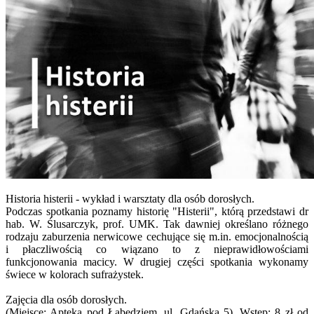
Historia histerii - wykład i warsztaty dla osób dorosłych.
Podczas spotkania poznamy historię "Histerii", którą przedstawi dr
hab. W. Ślusarczyk, prof. UMK. Tak dawniej określano różnego
rodzaju zaburzenia nerwicowe cechujące się m.in. emocjonalnością
i płaczliwością co wiązano to z nieprawidłowościami
funkcjonowania macicy. W drugiej części spotkania wykonamy
świece w kolorach sufrażystek.
Zajęcia dla osób dorosłych.
(Miejsce: Apteka pod Łabędziem, ul. Gdańska 5). Wstęp: 8 zł od