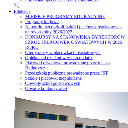
Edukacja
MIEJSKIE PROGRAMY EDUKACYJNE
Programy krajowe
Nabór do przedszkoli, szkół i placówek oświatowych
na rok szkolny 2026/2027
KONKURSY NA STANOWISKA DYREKTORÓW
SZKÓŁ I PLACÓWEK OŚWIATOWYCH W 2026
ROKU
Oferty pracy w placówkach oświatowych
Opieka nad dziećmi w wieku do lat 3
Placówki oświatowe prowadzone przez miasto
Bydgoszcz
Przedszkola publiczne prowadzone przez JST
Szkoły i placówki niepubliczne
Obwody szkół podstawowych
Otwarte konkursy ofert