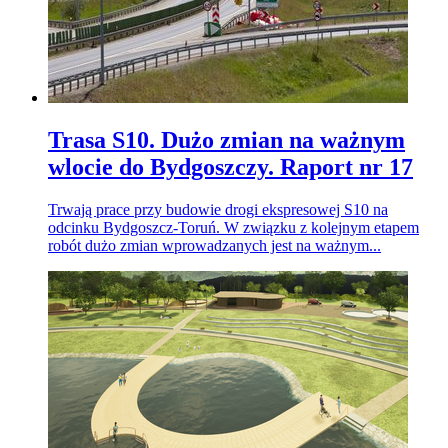
Trasa S10. Dużo zmian na ważnym
wlocie do Bydgoszczy. Raport nr 17
Trwają prace przy budowie drogi ekspresowej S10 na
odcinku Bydgoszcz-Toruń. W związku z kolejnym etapem
robót dużo zmian wprowadzanych jest na ważnym...