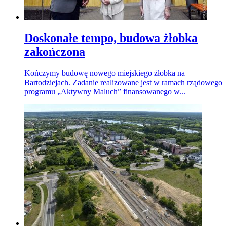
Doskonałe tempo, budowa żłobka
zakończona
Kończymy budowę nowego miejskiego żłobka na
Bartodziejach. Zadanie realizowane jest w ramach rządowego
programu „Aktywny Maluch” finansowanego w...