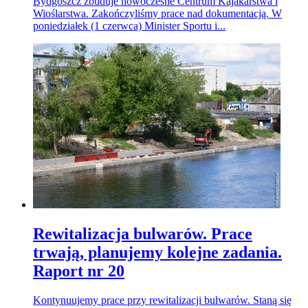
Bydgoszcz zbuduje nowoczesne Centrum Kajakarstwa i
Wioślarstwa. Zakończyliśmy prace nad dokumentacją. W
poniedziałek (1 czerwca) Minister Sportu i...
Rewitalizacja bulwarów. Prace
trwają, planujemy kolejne zadania.
Raport nr 20
Kontynuujemy prace przy rewitalizacji bulwarów. Staną się