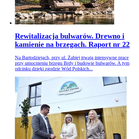
Rewitalizacja bulwarów. Drewno i
kamienie na brzegach. Raport nr 22
Na Bartodziejach, przy ul. Żabiej trwają intensywne prace
przy umocnieniu brzegu Brdy i budowie bulwarów. A tym
odcinku dzięki zgodzie Wód Polskich...