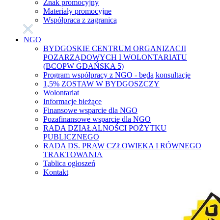
Znak promocyjny
Materiały promocyjne
Współpraca z zagranicą
NGO
BYDGOSKIE CENTRUM ORGANIZACJI
POZARZĄDOWYCH I WOLONTARIATU
(BCOPW GDAŃSKA 5)
Program współpracy z NGO - będą konsultacje
1,5% ZOSTAW W BYDGOSZCZY
Wolontariat
Informacje bieżące
Finansowe wsparcie dla NGO
Pozafinansowe wsparcie dla NGO
RADA DZIAŁALNOŚCI POŻYTKU
PUBLICZNEGO
RADA DS. PRAW CZŁOWIEKA I RÓWNEGO
TRAKTOWANIA
Tablica ogłoszeń
Kontakt