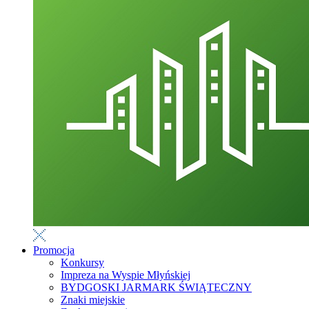
Promocja
Konkursy
Impreza na Wyspie Młyńskiej
BYDGOSKI JARMARK ŚWIĄTECZNY
Znaki miejskie