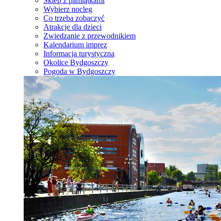
Sklep z pamiątkami
Wybierz nocleg
Co trzeba zobaczyć
Atrakcje dla dzieci
Zwiedzanie z przewodnikiem
Kalendarium imprez
Informacja turystyczna
Okolice Bydgoszczy
Pogoda w Bydgoszczy