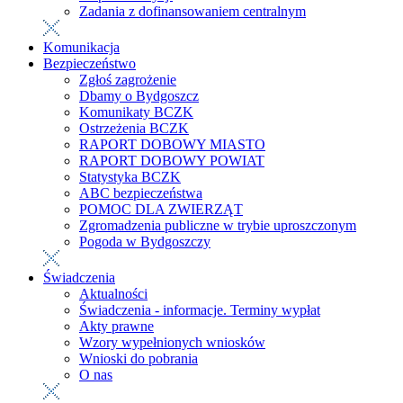
Zadania z dofinansowaniem centralnym
Komunikacja
Bezpieczeństwo
Zgłoś zagrożenie
Dbamy o Bydgoszcz
Komunikaty BCZK
Ostrzeżenia BCZK
RAPORT DOBOWY MIASTO
RAPORT DOBOWY POWIAT
Statystyka BCZK
ABC bezpieczeństwa
POMOC DLA ZWIERZĄT
Zgromadzenia publiczne w trybie uproszczonym
Pogoda w Bydgoszczy
Świadczenia
Aktualności
Świadczenia - informacje. Terminy wypłat
Akty prawne
Wzory wypełnionych wniosków
Wnioski do pobrania
O nas