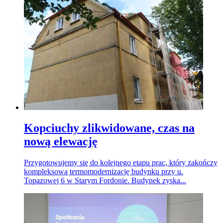
Kopciuchy zlikwidowane, czas na
nową elewację
Przygotowujemy się do kolejnego etapu prac, który zakończy
kompleksową termomodernizację budynku przy u.
Topazowej 6 w Starym Fordonie. Budynek zyska...