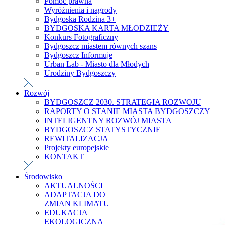
Pomoc prawna
Wyróżnienia i nagrody
Bydgoska Rodzina 3+
BYDGOSKA KARTA MŁODZIEŻY
Konkurs Fotograficzny
Bydgoszcz miastem równych szans
Bydgoszcz Informuje
Urban Lab - Miasto dla Młodych
Urodziny Bydgoszczy
Rozwój
BYDGOSZCZ 2030. STRATEGIA ROZWOJU
RAPORTY O STANIE MIASTA BYDGOSZCZY
INTELIGENTNY ROZWÓJ MIASTA
BYDGOSZCZ STATYSTYCZNIE
REWITALIZACJA
Projekty europejskie
KONTAKT
Środowisko
AKTUALNOŚCI
ADAPTACJA DO
ZMIAN KLIMATU
EDUKACJA
EKOLOGICZNA