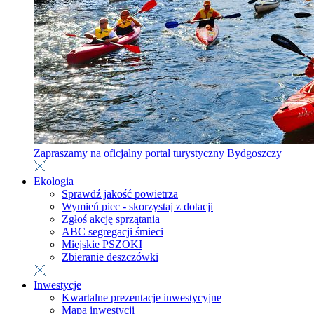
Zapraszamy na oficjalny portal turystyczny Bydgoszczy
Ekologia
Sprawdź jakość powietrza
Wymień piec - skorzystaj z dotacji
Zgłoś akcję sprzątania
ABC segregacji śmieci
Miejskie PSZOKI
Zbieranie deszczówki
Inwestycje
Kwartalne prezentacje inwestycyjne
Mapa inwestycji