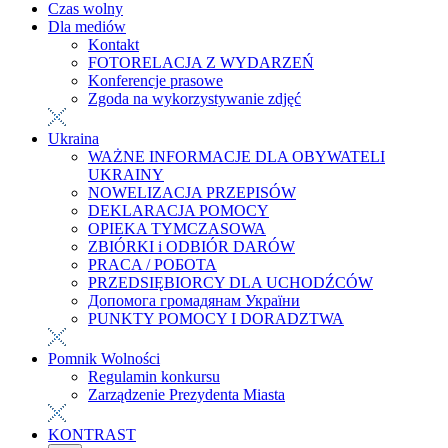
Czas wolny
Dla mediów
Kontakt
FOTORELACJA Z WYDARZEŃ
Konferencje prasowe
Zgoda na wykorzystywanie zdjęć
Ukraina
WAŻNE INFORMACJE DLA OBYWATELI
UKRAINY
NOWELIZACJA PRZEPISÓW
DEKLARACJA POMOCY
OPIEKA TYMCZASOWA
ZBIÓRKI i ODBIÓR DARÓW
PRACA / РОБОТА
PRZEDSIĘBIORCY DLA UCHODŹCÓW
Допомога громадянам України
PUNKTY POMOCY I DORADZTWA
Pomnik Wolności
Regulamin konkursu
Zarządzenie Prezydenta Miasta
KONTRAST