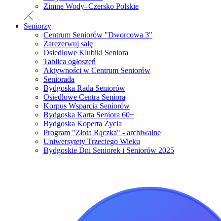
Zimne Wody–Czersko Polskie
Seniorzy
Centrum Seniorów "Dworcowa 3"
Zarezerwuj salę
Osiedlowe Klubiki Seniora
Tablica ogłoszeń
Aktywności w Centrum Seniorów
Seniorada
Bydgoska Rada Seniorów
Osiedlowe Centra Seniora
Korpus Wsparcia Seniorów
Bydgoska Karta Seniora 60+
Bydgoska Koperta Życia
Program "Złota Rączka" - archiwalne
Uniwersytety Trzeciego Wieku
Bydgoskie Dni Seniorek i Seniorów 2025