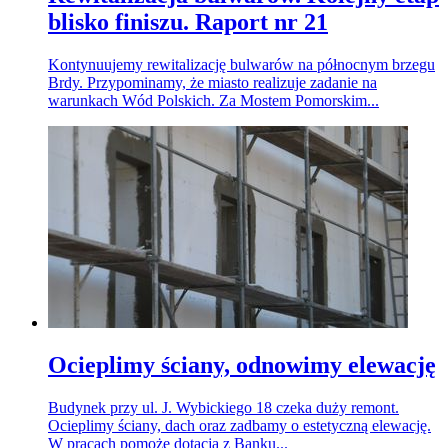
blisko finiszu. Raport nr 21
Kontynuujemy rewitalizację bulwarów na północnym brzegu
Brdy. Przypominamy, że miasto realizuje zadanie na
warunkach Wód Polskich. Za Mostem Pomorskim...
Ocieplimy ściany, odnowimy elewację
Budynek przy ul. J. Wybickiego 18 czeka duży remont.
Ocieplimy ściany, dach oraz zadbamy o estetyczną elewację.
W pracach pomoże dotacja z Banku...