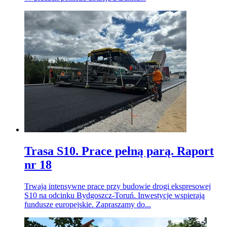
Trasa S10. Prace pełną parą. Raport
nr 18
Trwają intensywne prace przy budowie drogi ekspresowej
S10 na odcinku Bydgoszcz-Toruń. Inwestycje wspierają
fundusze europejskie. Zapraszamy do...