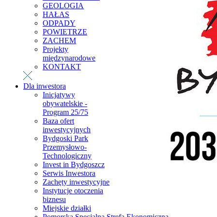
GEOLOGIA
HAŁAS
ODPADY
POWIETRZE
ZACHEM
Projekty
międzynarodowe
KONTAKT
Dla inwestora
Inicjatywy
obywatelskie -
Program 25/75
Baza ofert
inwestycyjnych
Bydgoski Park
Przemysłowo-
Technologiczny
Invest in Bydgoszcz
Serwis Inwestora
Zachęty inwestycyjne
Instytucje otoczenia
biznesu
Miejskie działki
Pomorska Specjalna Strefa Ekonomiczna