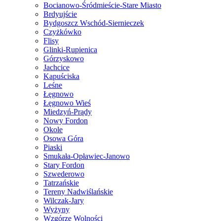
Bocianowo-Śródmieście-Stare Miasto
Brdyujście
Bydgoszcz Wschód-Siernieczek
Czyżkówko
Flisy
Glinki-Rupienica
Górzyskowo
Jachcice
Kapuściska
Leśne
Łęgnowo
Łęgnowo Wieś
Miedzyń-Prądy
Nowy Fordon
Okole
Osowa Góra
Piaski
Smukała-Opławiec-Janowo
Stary Fordon
Szwederowo
Tatrzańskie
Tereny Nadwiślańskie
Wilczak-Jary
Wyżyny
Wzgórze Wolności