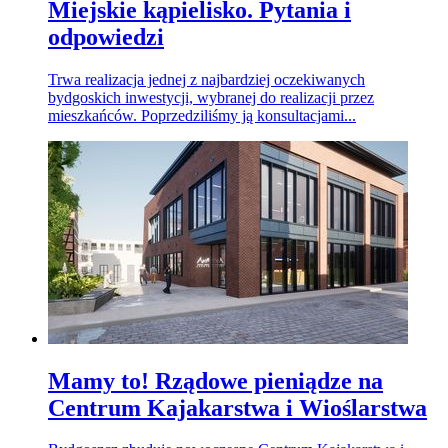
Miejskie kąpielisko. Pytania i
odpowiedzi
Trwa realizacja jednej z najbardziej oczekiwanych
bydgoskich inwestycji, wybranej do realizacji przez
mieszkańców. Poprzedziliśmy ją konsultacjami...
Mamy to! Rządowe pieniądze na
Centrum Kajakarstwa i Wioślarstwa