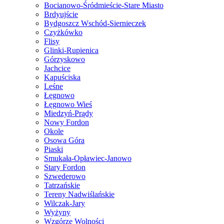
Bocianowo-Śródmieście-Stare Miasto
Brdyujście
Bydgoszcz Wschód-Siernieczek
Czyżkówko
Flisy
Glinki-Rupienica
Górzyskowo
Jachcice
Kapuściska
Leśne
Łęgnowo
Łęgnowo Wieś
Miedzyń-Prądy
Nowy Fordon
Okole
Osowa Góra
Piaski
Smukała-Opławiec-Janowo
Stary Fordon
Szwederowo
Tatrzańskie
Tereny Nadwiślańskie
Wilczak-Jary
Wyżyny
Wzgórze Wolności