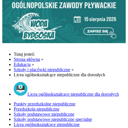
Tutaj jesteś:
Strona główna
»
Edukacja
»
Szkoły i placówki niepubliczne
»
Licea ogólnokształcące niepubliczne dla dorosłych
Licea ogólnokształcące niepubliczne dla dorosłych
Punkty przedszkolne niepubliczne
Przedszkola niepubliczne
Szkoły podstawowe niepubliczne
Szkoły podstawowe niepubliczne specjalne
Licea ogólnokształcące niepubliczne