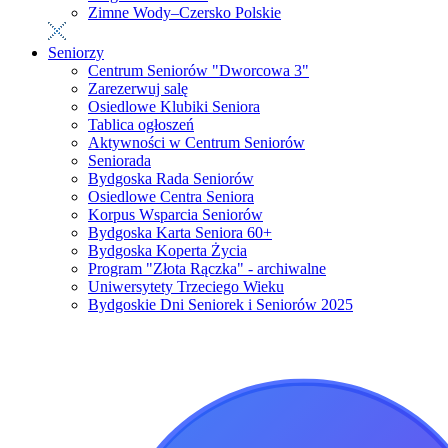
Zimne Wody–Czersko Polskie
Seniorzy
Centrum Seniorów "Dworcowa 3"
Zarezerwuj salę
Osiedlowe Klubiki Seniora
Tablica ogłoszeń
Aktywności w Centrum Seniorów
Seniorada
Bydgoska Rada Seniorów
Osiedlowe Centra Seniora
Korpus Wsparcia Seniorów
Bydgoska Karta Seniora 60+
Bydgoska Koperta Życia
Program "Złota Rączka" - archiwalne
Uniwersytety Trzeciego Wieku
Bydgoskie Dni Seniorek i Seniorów 2025