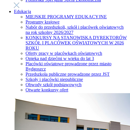
Edukacja
MIEJSKIE PROGRAMY EDUKACYJNE
Programy krajowe
Nabór do przedszkoli, szkół i placówek oświatowych
na rok szkolny 2026/2027
KONKURSY NA STANOWISKA DYREKTORÓW
SZKÓŁ I PLACÓWEK OŚWIATOWYCH W 2026
ROKU
Oferty pracy w placówkach oświatowych
Opieka nad dziećmi w wieku do lat 3
Placówki oświatowe prowadzone przez miasto
Bydgoszcz
Przedszkola publiczne prowadzone przez JST
Szkoły i placówki niepubliczne
Obwody szkół podstawowych
Otwarte konkursy ofert