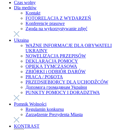
Czas wolny
Dla mediów
Kontakt
FOTORELACJA Z WYDARZEŃ
Konferencje prasowe
Zgoda na wykorzystywanie zdjęć
Ukraina
WAŻNE INFORMACJE DLA OBYWATELI
UKRAINY
NOWELIZACJA PRZEPISÓW
DEKLARACJA POMOCY
OPIEKA TYMCZASOWA
ZBIÓRKI i ODBIÓR DARÓW
PRACA / РОБОТА
PRZEDSIĘBIORCY DLA UCHODŹCÓW
Допомога громадянам України
PUNKTY POMOCY I DORADZTWA
Pomnik Wolności
Regulamin konkursu
Zarządzenie Prezydenta Miasta
KONTRAST