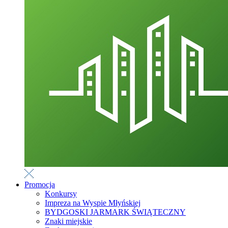
Promocja
Konkursy
Impreza na Wyspie Młyńskiej
BYDGOSKI JARMARK ŚWIĄTECZNY
Znaki miejskie