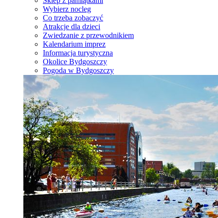
Sklep z pamiątkami
Wybierz nocleg
Co trzeba zobaczyć
Atrakcje dla dzieci
Zwiedzanie z przewodnikiem
Kalendarium imprez
Informacja turystyczna
Okolice Bydgoszczy
Pogoda w Bydgoszczy