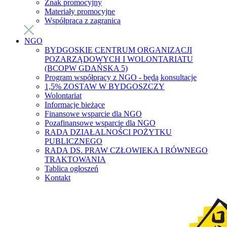
Znak promocyjny
Materiały promocyjne
Współpraca z zagranicą
NGO
BYDGOSKIE CENTRUM ORGANIZACJI
POZARZĄDOWYCH I WOLONTARIATU
(BCOPW GDAŃSKA 5)
Program współpracy z NGO - będą konsultacje
1,5% ZOSTAW W BYDGOSZCZY
Wolontariat
Informacje bieżące
Finansowe wsparcie dla NGO
Pozafinansowe wsparcie dla NGO
RADA DZIAŁALNOŚCI POŻYTKU
PUBLICZNEGO
RADA DS. PRAW CZŁOWIEKA I RÓWNEGO
TRAKTOWANIA
Tablica ogłoszeń
Kontakt