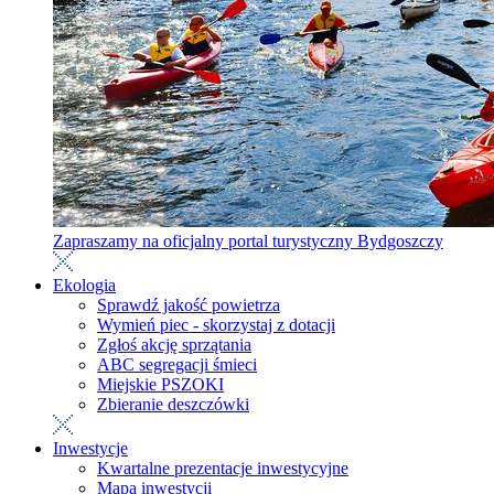
Zapraszamy na oficjalny portal turystyczny Bydgoszczy
Ekologia
Sprawdź jakość powietrza
Wymień piec - skorzystaj z dotacji
Zgłoś akcję sprzątania
ABC segregacji śmieci
Miejskie PSZOKI
Zbieranie deszczówki
Inwestycje
Kwartalne prezentacje inwestycyjne
Mapa inwestycji