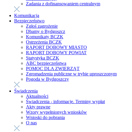
Zadania z dofinansowaniem centralnym
Komunikacja
Bezpieczeństwo
Zgłoś zagrożenie
Dbamy o Bydgoszcz
Komunikaty BCZK
Ostrzeżenia BCZK
RAPORT DOBOWY MIASTO
RAPORT DOBOWY POWIAT
Statystyka BCZK
ABC bezpieczeństwa
POMOC DLA ZWIERZĄT
Zgromadzenia publiczne w trybie uproszczonym
Pogoda w Bydgoszczy
Świadczenia
Aktualności
Świadczenia - informacje. Terminy wypłat
Akty prawne
Wzory wypełnionych wniosków
Wnioski do pobrania
O nas