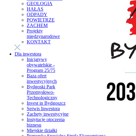
GEOLOGIA
HAŁAS
ODPADY
POWIETRZE
ZACHEM
Projekty
międzynarodowe
KONTAKT
Dla inwestora
Inicjatywy
obywatelskie -
Program 25/75
Baza ofert
inwestycyjnych
Bydgoski Park
Przemysłowo-
Technologiczny
Invest in Bydgoszcz
Serwis Inwestora
Zachęty inwestycyjne
Instytucje otoczenia
biznesu
Miejskie działki
Pomorska Specjalna Strefa Ekonomiczna