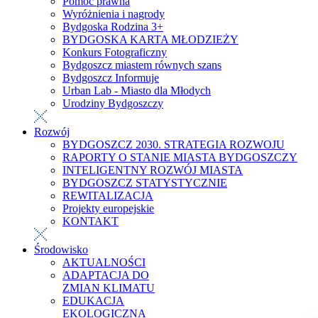
Pomoc prawna
Wyróżnienia i nagrody
Bydgoska Rodzina 3+
BYDGOSKA KARTA MŁODZIEŻY
Konkurs Fotograficzny
Bydgoszcz miastem równych szans
Bydgoszcz Informuje
Urban Lab - Miasto dla Młodych
Urodziny Bydgoszczy
Rozwój
BYDGOSZCZ 2030. STRATEGIA ROZWOJU
RAPORTY O STANIE MIASTA BYDGOSZCZY
INTELIGENTNY ROZWÓJ MIASTA
BYDGOSZCZ STATYSTYCZNIE
REWITALIZACJA
Projekty europejskie
KONTAKT
Środowisko
AKTUALNOŚCI
ADAPTACJA DO
ZMIAN KLIMATU
EDUKACJA
EKOLOGICZNA