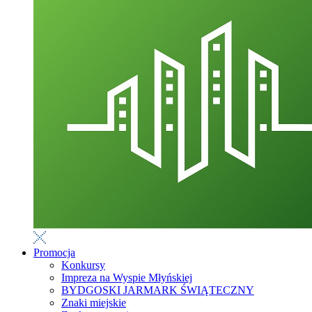
Promocja
Konkursy
Impreza na Wyspie Młyńskiej
BYDGOSKI JARMARK ŚWIĄTECZNY
Znaki miejskie