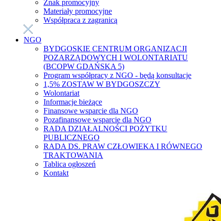
Znak promocyjny
Materiały promocyjne
Współpraca z zagranicą
NGO
BYDGOSKIE CENTRUM ORGANIZACJI
POZARZĄDOWYCH I WOLONTARIATU
(BCOPW GDAŃSKA 5)
Program współpracy z NGO - będą konsultacje
1,5% ZOSTAW W BYDGOSZCZY
Wolontariat
Informacje bieżące
Finansowe wsparcie dla NGO
Pozafinansowe wsparcie dla NGO
RADA DZIAŁALNOŚCI POŻYTKU
PUBLICZNEGO
RADA DS. PRAW CZŁOWIEKA I RÓWNEGO
TRAKTOWANIA
Tablica ogłoszeń
Kontakt