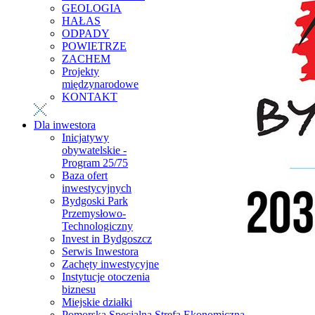
GEOLOGIA
HAŁAS
ODPADY
POWIETRZE
ZACHEM
Projekty
międzynarodowe
KONTAKT
Dla inwestora
Inicjatywy
obywatelskie -
Program 25/75
Baza ofert
inwestycyjnych
Bydgoski Park
Przemysłowo-
Technologiczny
Invest in Bydgoszcz
Serwis Inwestora
Zachęty inwestycyjne
Instytucje otoczenia
biznesu
Miejskie działki
Pomorska Specjalna Strefa Ekonomiczna