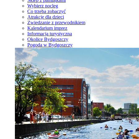
Sklep z pamiątkami
Wybierz nocleg
Co trzeba zobaczyć
Atrakcje dla dzieci
Zwiedzanie z przewodnikiem
Kalendarium imprez
Informacja turystyczna
Okolice Bydgoszczy
Pogoda w Bydgoszczy