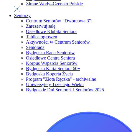
Zimne Wody–Czersko Polskie
Seniorzy
Centrum Seniorów "Dworcowa 3"
Zarezerwuj salę
Osiedlowe Klubiki Seniora
Tablica ogłoszeń
Aktywności w Centrum Seniorów
Seniorada
Bydgoska Rada Seniorów
Osiedlowe Centra Seniora
Korpus Wsparcia Seniorów
Bydgoska Karta Seniora 60+
Bydgoska Koperta Życia
Program "Złota Rączka" - archiwalne
Uniwersytety Trzeciego Wieku
Bydgoskie Dni Seniorek i Seniorów 2025