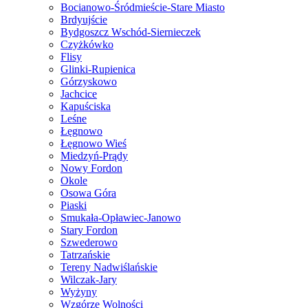
Bocianowo-Śródmieście-Stare Miasto
Brdyujście
Bydgoszcz Wschód-Siernieczek
Czyżkówko
Flisy
Glinki-Rupienica
Górzyskowo
Jachcice
Kapuściska
Leśne
Łęgnowo
Łęgnowo Wieś
Miedzyń-Prądy
Nowy Fordon
Okole
Osowa Góra
Piaski
Smukała-Opławiec-Janowo
Stary Fordon
Szwederowo
Tatrzańskie
Tereny Nadwiślańskie
Wilczak-Jary
Wyżyny
Wzgórze Wolności