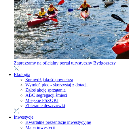
Zapraszamy na oficjalny portal turystyczny Bydgoszczy
Ekologia
Sprawdź jakość powietrza
Wymień piec - skorzystaj z dotacji
Zgłoś akcję sprzątania
ABC segregacji śmieci
Miejskie PSZOKI
Zbieranie deszczówki
Inwestycje
Kwartalne prezentacje inwestycyjne
Mapa inwestycji