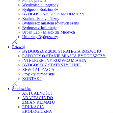
Pomoc prawna
Wyróżnienia i nagrody
Bydgoska Rodzina 3+
BYDGOSKA KARTA MŁODZIEŻY
Konkurs Fotograficzny
Bydgoszcz miastem równych szans
Bydgoszcz Informuje
Urban Lab - Miasto dla Młodych
Urodziny Bydgoszczy
Rozwój
BYDGOSZCZ 2030. STRATEGIA ROZWOJU
RAPORTY O STANIE MIASTA BYDGOSZCZY
INTELIGENTNY ROZWÓJ MIASTA
BYDGOSZCZ STATYSTYCZNIE
REWITALIZACJA
Projekty europejskie
KONTAKT
Środowisko
AKTUALNOŚCI
ADAPTACJA DO
ZMIAN KLIMATU
EDUKACJA
EKOLOGICZNA