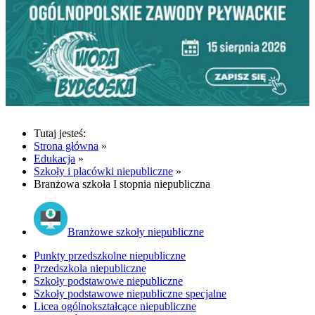
Tutaj jesteś:
Strona główna
»
Edukacja
»
Szkoły i placówki niepubliczne
»
Branżowa szkoła I stopnia niepubliczna
Branżowe szkoły niepubliczne
Punkty przedszkolne niepubliczne
Przedszkola niepubliczne
Szkoły podstawowe niepubliczne
Szkoły podstawowe niepubliczne specjalne
Licea ogólnokształcące niepubliczne