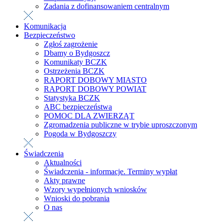
Zadania z dofinansowaniem centralnym
Komunikacja
Bezpieczeństwo
Zgłoś zagrożenie
Dbamy o Bydgoszcz
Komunikaty BCZK
Ostrzeżenia BCZK
RAPORT DOBOWY MIASTO
RAPORT DOBOWY POWIAT
Statystyka BCZK
ABC bezpieczeństwa
POMOC DLA ZWIERZĄT
Zgromadzenia publiczne w trybie uproszczonym
Pogoda w Bydgoszczy
Świadczenia
Aktualności
Świadczenia - informacje. Terminy wypłat
Akty prawne
Wzory wypełnionych wniosków
Wnioski do pobrania
O nas