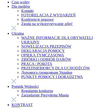
Czas wolny
Dla mediów
Kontakt
FOTORELACJA Z WYDARZEŃ
Konferencje prasowe
Zgoda na wykorzystywanie zdjęć
Ukraina
WAŻNE INFORMACJE DLA OBYWATELI
UKRAINY
NOWELIZACJA PRZEPISÓW
DEKLARACJA POMOCY
OPIEKA TYMCZASOWA
ZBIÓRKI i ODBIÓR DARÓW
PRACA / РОБОТА
PRZEDSIĘBIORCY DLA UCHODŹCÓW
Допомога громадянам України
PUNKTY POMOCY I DORADZTWA
Pomnik Wolności
Regulamin konkursu
Zarządzenie Prezydenta Miasta
KONTRAST