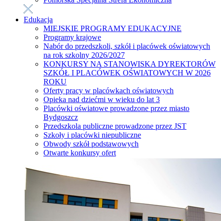
Edukacja
MIEJSKIE PROGRAMY EDUKACYJNE
Programy krajowe
Nabór do przedszkoli, szkół i placówek oświatowych
na rok szkolny 2026/2027
KONKURSY NA STANOWISKA DYREKTORÓW
SZKÓŁ I PLACÓWEK OŚWIATOWYCH W 2026
ROKU
Oferty pracy w placówkach oświatowych
Opieka nad dziećmi w wieku do lat 3
Placówki oświatowe prowadzone przez miasto
Bydgoszcz
Przedszkola publiczne prowadzone przez JST
Szkoły i placówki niepubliczne
Obwody szkół podstawowych
Otwarte konkursy ofert