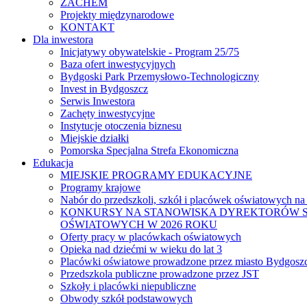
ZACHEM
Projekty międzynarodowe
KONTAKT
Dla inwestora
Inicjatywy obywatelskie - Program 25/75
Baza ofert inwestycyjnych
Bydgoski Park Przemysłowo-Technologiczny
Invest in Bydgoszcz
Serwis Inwestora
Zachęty inwestycyjne
Instytucje otoczenia biznesu
Miejskie działki
Pomorska Specjalna Strefa Ekonomiczna
Edukacja
MIEJSKIE PROGRAMY EDUKACYJNE
Programy krajowe
Nabór do przedszkoli, szkół i placówek oświatowych na
KONKURSY NA STANOWISKA DYREKTORÓW S
OŚWIATOWYCH W 2026 ROKU
Oferty pracy w placówkach oświatowych
Opieka nad dziećmi w wieku do lat 3
Placówki oświatowe prowadzone przez miasto Bydgosz
Przedszkola publiczne prowadzone przez JST
Szkoły i placówki niepubliczne
Obwody szkół podstawowych