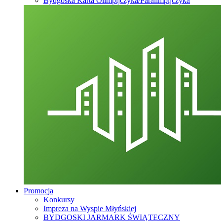
Bydgoska Karta Olimpijczyka/Paralimpijczyka
Promocja
Konkursy
Impreza na Wyspie Młyńskiej
BYDGOSKI JARMARK ŚWIĄTECZNY