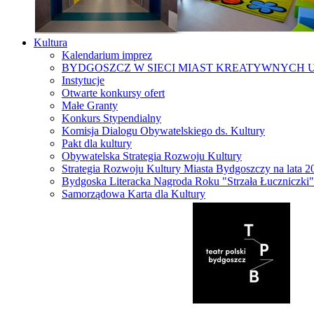
Kultura
Kalendarium imprez
BYDGOSZCZ W SIECI MIAST KREATYWNYCH 
Instytucje
Otwarte konkursy ofert
Małe Granty
Konkurs Stypendialny
Komisja Dialogu Obywatelskiego ds. Kultury
Pakt dla kultury
Obywatelska Strategia Rozwoju Kultury
Strategia Rozwoju Kultury Miasta Bydgoszczy na lata 
Bydgoska Literacka Nagroda Roku "Strzała Łuczniczki"
Samorządowa Karta dla Kultury