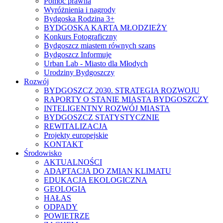
Pomoc prawna
Wyróżnienia i nagrody
Bydgoska Rodzina 3+
BYDGOSKA KARTA MŁODZIEŻY
Konkurs Fotograficzny
Bydgoszcz miastem równych szans
Bydgoszcz Informuje
Urban Lab - Miasto dla Młodych
Urodziny Bydgoszczy
Rozwój
BYDGOSZCZ 2030. STRATEGIA ROZWOJU
RAPORTY O STANIE MIASTA BYDGOSZCZY
INTELIGENTNY ROZWÓJ MIASTA
BYDGOSZCZ STATYSTYCZNIE
REWITALIZACJA
Projekty europejskie
KONTAKT
Środowisko
AKTUALNOŚCI
ADAPTACJA DO ZMIAN KLIMATU
EDUKACJA EKOLOGICZNA
GEOLOGIA
HAŁAS
ODPADY
POWIETRZE