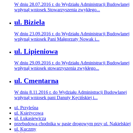
W dniu 28.07.2016 r. do Wydziału Administracji Budowlanej
wpłynął wniosek Stowarzyszenia zwykłego...
ul. Biziela
W dniu 23.09.2016 r. do Wydziału Administracji Budowlanej
wpłynął wniosek Pani Małgorzaty Nowak i...
ul. Lipieniowa
W dniu 29.09.2016 r. do Wydziału Administracji Budowlanej
wpłynął wniosek stowarzyszenia zwykłego...
ul. Cmentarna
W dniu 8.11.2016 r. do Wydziału Administracji Budowlanej
wpłynął wniosek pani Danuty Kęcińskiej i...
ul. Przyleśna
ul. Księżycowa
ul. Łukasiewicza
przebudowa chodnika w pasie drogowym przy ul. Nakielskiej
ul. Kuczmy