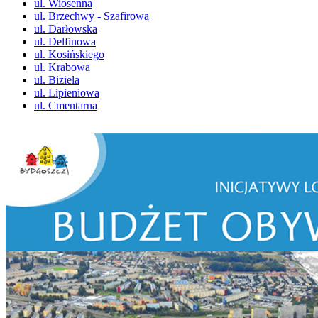
ul. Wiosenna
ul. Brzechwy - Szafirowa
ul. Darłowska
ul. Delfinowa
ul. Kosińskiego
ul. Krabowa
ul. Biziela
ul. Lipieniowa
ul. Cmentarna