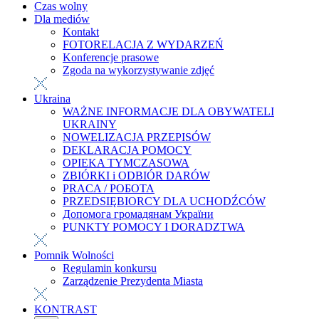
Czas wolny
Dla mediów
Kontakt
FOTORELACJA Z WYDARZEŃ
Konferencje prasowe
Zgoda na wykorzystywanie zdjęć
Ukraina
WAŻNE INFORMACJE DLA OBYWATELI
UKRAINY
NOWELIZACJA PRZEPISÓW
DEKLARACJA POMOCY
OPIEKA TYMCZASOWA
ZBIÓRKI i ODBIÓR DARÓW
PRACA / РОБОТА
PRZEDSIĘBIORCY DLA UCHODŹCÓW
Допомога громадянам України
PUNKTY POMOCY I DORADZTWA
Pomnik Wolności
Regulamin konkursu
Zarządzenie Prezydenta Miasta
KONTRAST