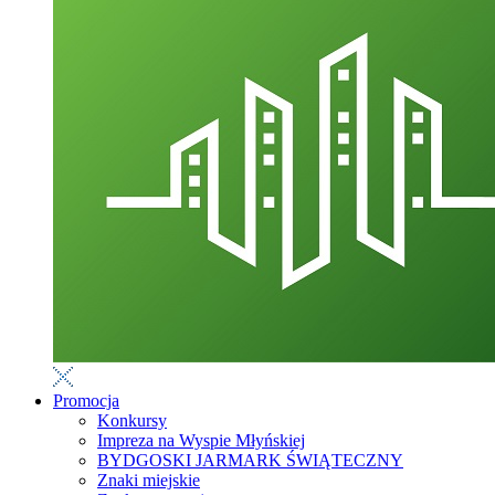
Promocja
Konkursy
Impreza na Wyspie Młyńskiej
BYDGOSKI JARMARK ŚWIĄTECZNY
Znaki miejskie