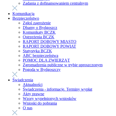
Zadania z dofinansowaniem centralnym
Komunikacja
Bezpieczeństwo
Zgłoś zagrożenie
Dbamy o Bydgoszcz
Komunikaty BCZK
Ostrzeżenia BCZK
RAPORT DOBOWY MIASTO
RAPORT DOBOWY POWIAT
Statystyka BCZK
ABC bezpieczeństwa
POMOC DLA ZWIERZĄT
Zgromadzenia publiczne w trybie uproszczonym
Pogoda w Bydgoszczy
Świadczenia
Aktualności
Świadczenia - informacje. Terminy wypłat
Akty prawne
Wzory wypełnionych wniosków
Wnioski do pobrania
O nas