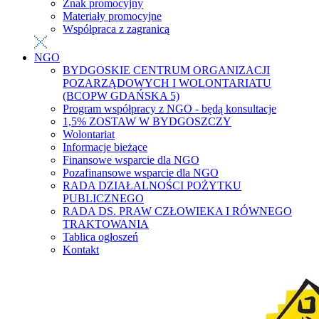
Znak promocyjny
Materiały promocyjne
Współpraca z zagranicą
NGO
BYDGOSKIE CENTRUM ORGANIZACJI
POZARZĄDOWYCH I WOLONTARIATU
(BCOPW GDAŃSKA 5)
Program współpracy z NGO - będą konsultacje
1,5% ZOSTAW W BYDGOSZCZY
Wolontariat
Informacje bieżące
Finansowe wsparcie dla NGO
Pozafinansowe wsparcie dla NGO
RADA DZIAŁALNOŚCI POŻYTKU
PUBLICZNEGO
RADA DS. PRAW CZŁOWIEKA I RÓWNEGO
TRAKTOWANIA
Tablica ogłoszeń
Kontakt