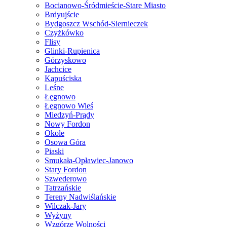
Bocianowo-Śródmieście-Stare Miasto
Brdyujście
Bydgoszcz Wschód-Siernieczek
Czyżkówko
Flisy
Glinki-Rupienica
Górzyskowo
Jachcice
Kapuściska
Leśne
Łęgnowo
Łęgnowo Wieś
Miedzyń-Prądy
Nowy Fordon
Okole
Osowa Góra
Piaski
Smukała-Opławiec-Janowo
Stary Fordon
Szwederowo
Tatrzańskie
Tereny Nadwiślańskie
Wilczak-Jary
Wyżyny
Wzgórze Wolności