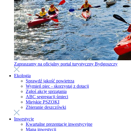
Zapraszamy na oficjalny portal turystyczny Bydgoszczy
Ekologia
Sprawdź jakość powietrza
Wymień piec - skorzystaj z dotacji
Zgłoś akcję sprzątania
ABC segregacji śmieci
Miejskie PSZOKI
Zbieranie deszczówki
Inwestycje
Kwartalne prezentacje inwestycyjne
Mapa inwestycji