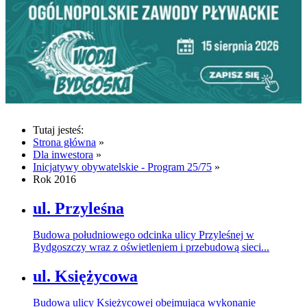
Tutaj jesteś:
Strona główna
»
Dla inwestora
»
Inicjatywy obywatelskie - Program 25/75
»
Rok 2016
ul. Przyleśna
Budowa południowego odcinka ulicy Przyleśnej w
Bydgoszczy wraz z oświetleniem i przebudową sieci...
ul. Księżycowa
Budowa ulicy Księżycowej obejmująca wykonanie