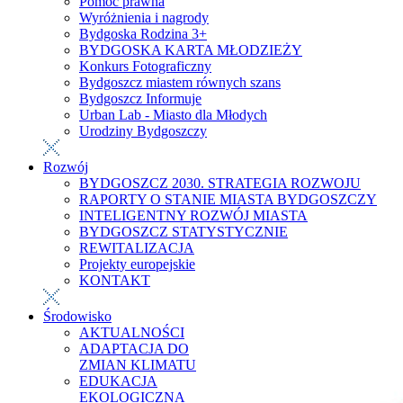
Pomoc prawna
Wyróżnienia i nagrody
Bydgoska Rodzina 3+
BYDGOSKA KARTA MŁODZIEŻY
Konkurs Fotograficzny
Bydgoszcz miastem równych szans
Bydgoszcz Informuje
Urban Lab - Miasto dla Młodych
Urodziny Bydgoszczy
Rozwój
BYDGOSZCZ 2030. STRATEGIA ROZWOJU
RAPORTY O STANIE MIASTA BYDGOSZCZY
INTELIGENTNY ROZWÓJ MIASTA
BYDGOSZCZ STATYSTYCZNIE
REWITALIZACJA
Projekty europejskie
KONTAKT
Środowisko
AKTUALNOŚCI
ADAPTACJA DO
ZMIAN KLIMATU
EDUKACJA
EKOLOGICZNA