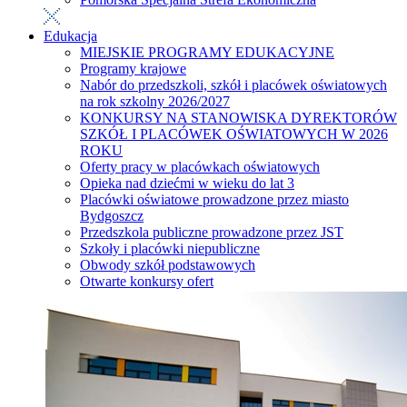
Edukacja
MIEJSKIE PROGRAMY EDUKACYJNE
Programy krajowe
Nabór do przedszkoli, szkół i placówek oświatowych
na rok szkolny 2026/2027
KONKURSY NA STANOWISKA DYREKTORÓW
SZKÓŁ I PLACÓWEK OŚWIATOWYCH W 2026
ROKU
Oferty pracy w placówkach oświatowych
Opieka nad dziećmi w wieku do lat 3
Placówki oświatowe prowadzone przez miasto
Bydgoszcz
Przedszkola publiczne prowadzone przez JST
Szkoły i placówki niepubliczne
Obwody szkół podstawowych
Otwarte konkursy ofert