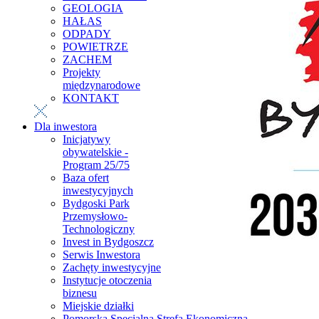
GEOLOGIA
HAŁAS
ODPADY
POWIETRZE
ZACHEM
Projekty
międzynarodowe
KONTAKT
Dla inwestora
Inicjatywy
obywatelskie -
Program 25/75
Baza ofert
inwestycyjnych
Bydgoski Park
Przemysłowo-
Technologiczny
Invest in Bydgoszcz
Serwis Inwestora
Zachęty inwestycyjne
Instytucje otoczenia
biznesu
Miejskie działki
Pomorska Specjalna Strefa Ekonomiczna