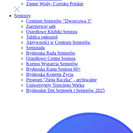
Zimne Wody–Czersko Polskie
Seniorzy
Centrum Seniorów "Dworcowa 3"
Zarezerwuj salę
Osiedlowe Klubiki Seniora
Tablica ogłoszeń
Aktywności w Centrum Seniorów
Seniorada
Bydgoska Rada Seniorów
Osiedlowe Centra Seniora
Korpus Wsparcia Seniorów
Bydgoska Karta Seniora 60+
Bydgoska Koperta Życia
Program "Złota Rączka" - archiwalne
Uniwersytety Trzeciego Wieku
Bydgoskie Dni Seniorek i Seniorów 2025