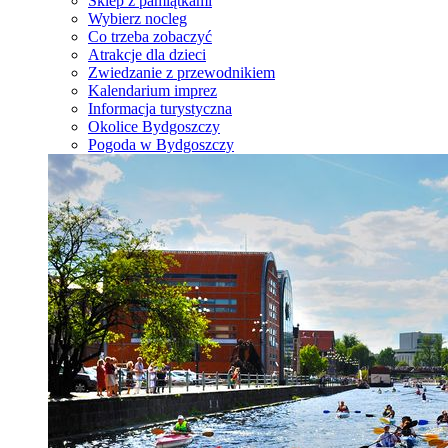
Sklep z pamiątkami
Wybierz nocleg
Co trzeba zobaczyć
Atrakcje dla dzieci
Zwiedzanie z przewodnikiem
Kalendarium imprez
Informacja turystyczna
Okolice Bydgoszczy
Pogoda w Bydgoszczy