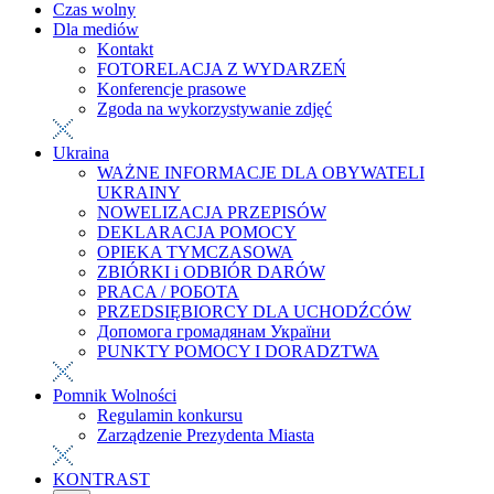
Czas wolny
Dla mediów
Kontakt
FOTORELACJA Z WYDARZEŃ
Konferencje prasowe
Zgoda na wykorzystywanie zdjęć
Ukraina
WAŻNE INFORMACJE DLA OBYWATELI
UKRAINY
NOWELIZACJA PRZEPISÓW
DEKLARACJA POMOCY
OPIEKA TYMCZASOWA
ZBIÓRKI i ODBIÓR DARÓW
PRACA / РОБОТА
PRZEDSIĘBIORCY DLA UCHODŹCÓW
Допомога громадянам України
PUNKTY POMOCY I DORADZTWA
Pomnik Wolności
Regulamin konkursu
Zarządzenie Prezydenta Miasta
KONTRAST