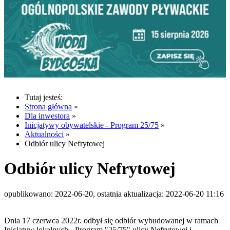
Tutaj jesteś:
Strona główna
»
Dla inwestora
»
Inicjatywy obywatelskie - Program 25/75
»
Aktualności
»
Odbiór ulicy Nefrytowej
Odbiór ulicy Nefrytowej
opublikowano: 2022-06-20, ostatnia aktualizacja: 2022-06-20 11:16
Dnia 17 czerwca 2022r. odbył się odbiór wybudowanej w ramach
Inicjatyw lokalnych - Program "25/75" ulicy Nefrytowej i