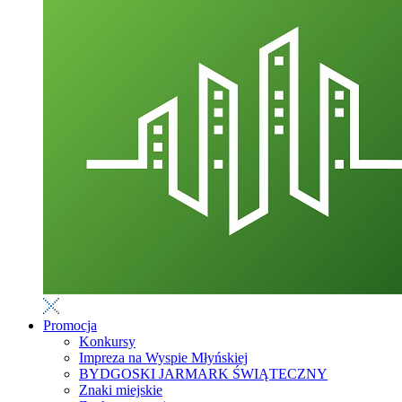
Promocja
Konkursy
Impreza na Wyspie Młyńskiej
BYDGOSKI JARMARK ŚWIĄTECZNY
Znaki miejskie