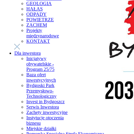
GEOLOGIA
HAŁAS
ODPADY
POWIETRZE
ZACHEM
Projekty
międzynarodowe
KONTAKT
Dla inwestora
Inicjatywy
obywatelskie -
Program 25/75
Baza ofert
inwestycyjnych
Bydgoski Park
Przemysłowo-
Technologiczny
Invest in Bydgoszcz
Serwis Inwestora
Zachęty inwestycyjne
Instytucje otoczenia
biznesu
Miejskie działki
Pomorska Specjalna Strefa Ekonomiczna