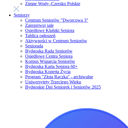
Zimne Wody–Czersko Polskie
Seniorzy
Centrum Seniorów "Dworcowa 3"
Zarezerwuj salę
Osiedlowe Klubiki Seniora
Tablica ogłoszeń
Aktywności w Centrum Seniorów
Seniorada
Bydgoska Rada Seniorów
Osiedlowe Centra Seniora
Korpus Wsparcia Seniorów
Bydgoska Karta Seniora 60+
Bydgoska Koperta Życia
Program "Złota Rączka" - archiwalne
Uniwersytety Trzeciego Wieku
Bydgoskie Dni Seniorek i Seniorów 2025