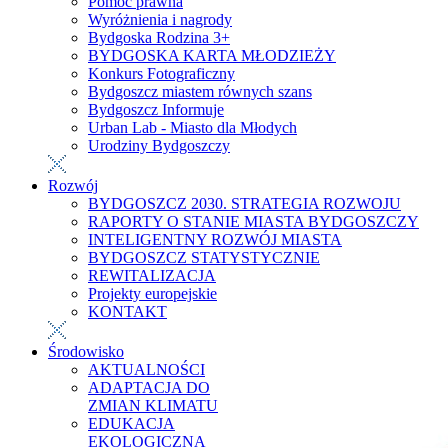
Pomoc prawna
Wyróżnienia i nagrody
Bydgoska Rodzina 3+
BYDGOSKA KARTA MŁODZIEŻY
Konkurs Fotograficzny
Bydgoszcz miastem równych szans
Bydgoszcz Informuje
Urban Lab - Miasto dla Młodych
Urodziny Bydgoszczy
Rozwój
BYDGOSZCZ 2030. STRATEGIA ROZWOJU
RAPORTY O STANIE MIASTA BYDGOSZCZY
INTELIGENTNY ROZWÓJ MIASTA
BYDGOSZCZ STATYSTYCZNIE
REWITALIZACJA
Projekty europejskie
KONTAKT
Środowisko
AKTUALNOŚCI
ADAPTACJA DO
ZMIAN KLIMATU
EDUKACJA
EKOLOGICZNA