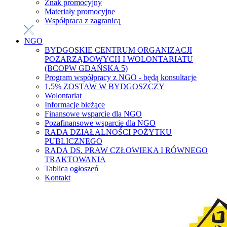
Znak promocyjny
Materiały promocyjne
Współpraca z zagranicą
NGO
BYDGOSKIE CENTRUM ORGANIZACJI
POZARZĄDOWYCH I WOLONTARIATU
(BCOPW GDAŃSKA 5)
Program współpracy z NGO - będą konsultacje
1,5% ZOSTAW W BYDGOSZCZY
Wolontariat
Informacje bieżące
Finansowe wsparcie dla NGO
Pozafinansowe wsparcie dla NGO
RADA DZIAŁALNOŚCI POŻYTKU
PUBLICZNEGO
RADA DS. PRAW CZŁOWIEKA I RÓWNEGO
TRAKTOWANIA
Tablica ogłoszeń
Kontakt