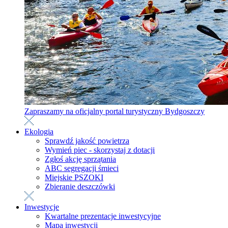
Zapraszamy na oficjalny portal turystyczny Bydgoszczy
Ekologia
Sprawdź jakość powietrza
Wymień piec - skorzystaj z dotacji
Zgłoś akcję sprzątania
ABC segregacji śmieci
Miejskie PSZOKI
Zbieranie deszczówki
Inwestycje
Kwartalne prezentacje inwestycyjne
Mapa inwestycji