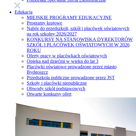
Edukacja
MIEJSKIE PROGRAMY EDUKACYJNE
Programy krajowe
Nabór do przedszkoli, szkół i placówek oświatowych
na rok szkolny 2026/2027
KONKURSY NA STANOWISKA DYREKTORÓW
SZKÓŁ I PLACÓWEK OŚWIATOWYCH W 2026
ROKU
Oferty pracy w placówkach oświatowych
Opieka nad dziećmi w wieku do lat 3
Placówki oświatowe prowadzone przez miasto
Bydgoszcz
Przedszkola publiczne prowadzone przez JST
Szkoły i placówki niepubliczne
Obwody szkół podstawowych
Otwarte konkursy ofert