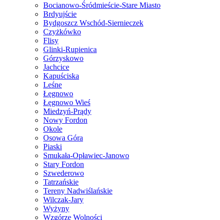
Bocianowo-Śródmieście-Stare Miasto
Brdyujście
Bydgoszcz Wschód-Siernieczek
Czyżkówko
Flisy
Glinki-Rupienica
Górzyskowo
Jachcice
Kapuściska
Leśne
Łęgnowo
Łęgnowo Wieś
Miedzyń-Prądy
Nowy Fordon
Okole
Osowa Góra
Piaski
Smukała-Opławiec-Janowo
Stary Fordon
Szwederowo
Tatrzańskie
Tereny Nadwiślańskie
Wilczak-Jary
Wyżyny
Wzgórze Wolności