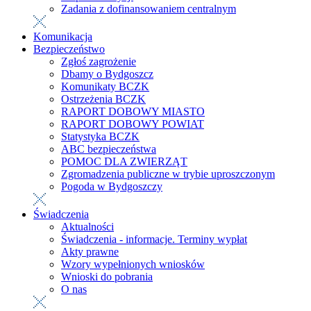
Zadania z dofinansowaniem centralnym
Komunikacja
Bezpieczeństwo
Zgłoś zagrożenie
Dbamy o Bydgoszcz
Komunikaty BCZK
Ostrzeżenia BCZK
RAPORT DOBOWY MIASTO
RAPORT DOBOWY POWIAT
Statystyka BCZK
ABC bezpieczeństwa
POMOC DLA ZWIERZĄT
Zgromadzenia publiczne w trybie uproszczonym
Pogoda w Bydgoszczy
Świadczenia
Aktualności
Świadczenia - informacje. Terminy wypłat
Akty prawne
Wzory wypełnionych wniosków
Wnioski do pobrania
O nas