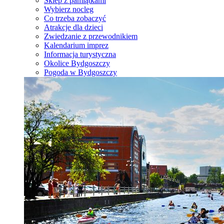
Sklep z pamiątkami
Wybierz nocleg
Co trzeba zobaczyć
Atrakcje dla dzieci
Zwiedzanie z przewodnikiem
Kalendarium imprez
Informacja turystyczna
Okolice Bydgoszczy
Pogoda w Bydgoszczy