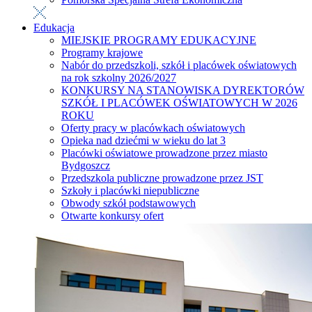
Edukacja
MIEJSKIE PROGRAMY EDUKACYJNE
Programy krajowe
Nabór do przedszkoli, szkół i placówek oświatowych
na rok szkolny 2026/2027
KONKURSY NA STANOWISKA DYREKTORÓW
SZKÓŁ I PLACÓWEK OŚWIATOWYCH W 2026
ROKU
Oferty pracy w placówkach oświatowych
Opieka nad dziećmi w wieku do lat 3
Placówki oświatowe prowadzone przez miasto
Bydgoszcz
Przedszkola publiczne prowadzone przez JST
Szkoły i placówki niepubliczne
Obwody szkół podstawowych
Otwarte konkursy ofert