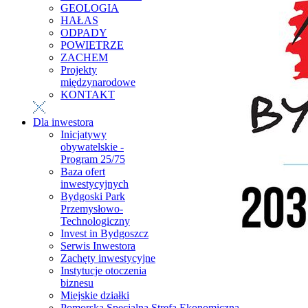
GEOLOGIA
HAŁAS
ODPADY
POWIETRZE
ZACHEM
Projekty
międzynarodowe
KONTAKT
Dla inwestora
Inicjatywy
obywatelskie -
Program 25/75
Baza ofert
inwestycyjnych
Bydgoski Park
Przemysłowo-
Technologiczny
Invest in Bydgoszcz
Serwis Inwestora
Zachęty inwestycyjne
Instytucje otoczenia
biznesu
Miejskie działki
Pomorska Specjalna Strefa Ekonomiczna