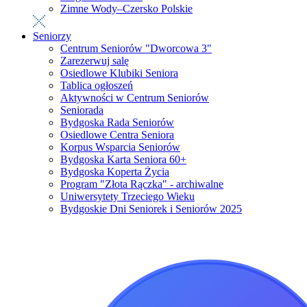
Zimne Wody–Czersko Polskie
Seniorzy
Centrum Seniorów "Dworcowa 3"
Zarezerwuj salę
Osiedlowe Klubiki Seniora
Tablica ogłoszeń
Aktywności w Centrum Seniorów
Seniorada
Bydgoska Rada Seniorów
Osiedlowe Centra Seniora
Korpus Wsparcia Seniorów
Bydgoska Karta Seniora 60+
Bydgoska Koperta Życia
Program "Złota Rączka" - archiwalne
Uniwersytety Trzeciego Wieku
Bydgoskie Dni Seniorek i Seniorów 2025