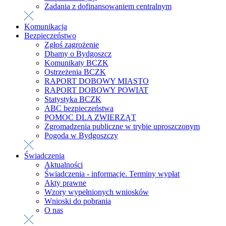
Zadania z dofinansowaniem centralnym
Komunikacja
Bezpieczeństwo
Zgłoś zagrożenie
Dbamy o Bydgoszcz
Komunikaty BCZK
Ostrzeżenia BCZK
RAPORT DOBOWY MIASTO
RAPORT DOBOWY POWIAT
Statystyka BCZK
ABC bezpieczeństwa
POMOC DLA ZWIERZĄT
Zgromadzenia publiczne w trybie uproszczonym
Pogoda w Bydgoszczy
Świadczenia
Aktualności
Świadczenia - informacje. Terminy wypłat
Akty prawne
Wzory wypełnionych wniosków
Wnioski do pobrania
O nas