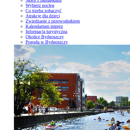
Sklep z pamiątkami
Wybierz nocleg
Co trzeba zobaczyć
Atrakcje dla dzieci
Zwiedzanie z przewodnikiem
Kalendarium imprez
Informacja turystyczna
Okolice Bydgoszczy
Pogoda w Bydgoszczy