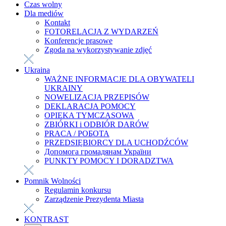
Czas wolny
Dla mediów
Kontakt
FOTORELACJA Z WYDARZEŃ
Konferencje prasowe
Zgoda na wykorzystywanie zdjęć
Ukraina
WAŻNE INFORMACJE DLA OBYWATELI
UKRAINY
NOWELIZACJA PRZEPISÓW
DEKLARACJA POMOCY
OPIEKA TYMCZASOWA
ZBIÓRKI i ODBIÓR DARÓW
PRACA / РОБОТА
PRZEDSIĘBIORCY DLA UCHODŹCÓW
Допомога громадянам України
PUNKTY POMOCY I DORADZTWA
Pomnik Wolności
Regulamin konkursu
Zarządzenie Prezydenta Miasta
KONTRAST