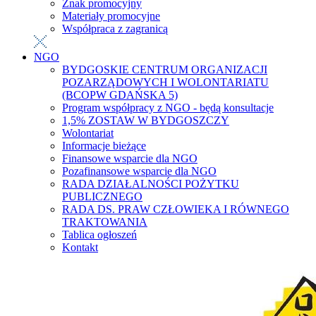
Znak promocyjny
Materiały promocyjne
Współpraca z zagranicą
NGO
BYDGOSKIE CENTRUM ORGANIZACJI
POZARZĄDOWYCH I WOLONTARIATU
(BCOPW GDAŃSKA 5)
Program współpracy z NGO - będą konsultacje
1,5% ZOSTAW W BYDGOSZCZY
Wolontariat
Informacje bieżące
Finansowe wsparcie dla NGO
Pozafinansowe wsparcie dla NGO
RADA DZIAŁALNOŚCI POŻYTKU
PUBLICZNEGO
RADA DS. PRAW CZŁOWIEKA I RÓWNEGO
TRAKTOWANIA
Tablica ogłoszeń
Kontakt