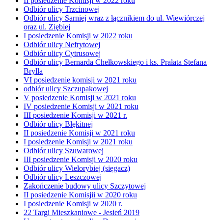
II posiedzenie Komisji w 2022 roku
Odbiór ulicy Trzcinowej
Odbiór ulicy Sarniej wraz z łącznikiem do ul. Wiewiórczej
oraz ul. Ziębiej
I posiedzenie Komisji w 2022 roku
Odbiór ulicy Nefrytowej
Odbiór ulicy Cytrusowej
Odbiór ulicy Bernarda Chełkowskiego i ks. Prałata Stefana
Brylla
VI posiedzenie komisji w 2021 roku
odbiór ulicy Szczupakowej
V posiedzenie Komisji w 2021 roku
IV posiedzenie Komisji w 2021 roku
III posiedzenie Komisji w 2021 r.
Odbiór ulicy Błękitnej
II posiedzenie Komisji w 2021 roku
I posiedzenie Komisji w 2021 roku
Odbiór ulicy Szuwarowej
III posiedzenie Komisji w 2020 roku
Odbiór ulicy Wielorybiej (sięgacz)
Odbiór ulicy Leszczowej
Zakończenie budowy ulicy Szczytowej
II posiedzenie Komisjii w 2020 roku
I posiedzenie Komisji w 2020 r.
22 Targi Mieszkaniowe - Jesień 2019