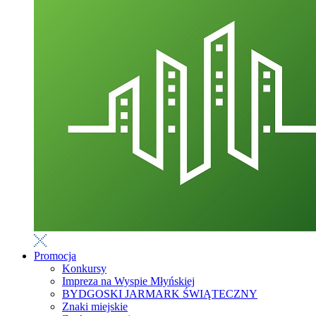
Promocja
Konkursy
Impreza na Wyspie Młyńskiej
BYDGOSKI JARMARK ŚWIĄTECZNY
Znaki miejskie