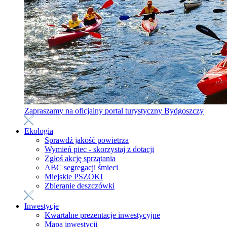
Zapraszamy na oficjalny portal turystyczny Bydgoszczy
Ekologia
Sprawdź jakość powietrza
Wymień piec - skorzystaj z dotacji
Zgłoś akcję sprzątania
ABC segregacji śmieci
Miejskie PSZOKI
Zbieranie deszczówki
Inwestycje
Kwartalne prezentacje inwestycyjne
Mapa inwestycji