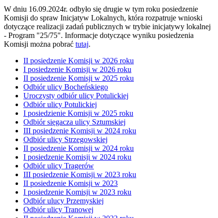
W dniu 16.09.2024r. odbyło się drugie w tym roku posiedzenie
Komisji do spraw Inicjatyw Lokalnych, która rozpatruje wnioski
dotyczące realizacji zadań publicznych w trybie inicjatywy lokalnej
- Program "25/75". Informacje dotyczące wyniku posiedzenia
Komisji można pobrać
tutaj
.
II posiedzenie Komisji w 2026 roku
I posiedzenie Komisji w 2026 roku
II posiedzenie Komisji w 2025 roku
Odbiór ulicy Bocheńskiego
Uroczysty odbiór ulicy Potulickiej
Odbiór ulicy Potulickiej
I posiedzienie Komisji w 2025 roku
Odbiór sięgacza ulicy Sztumskiej
III posiedzenie Komisji w 2024 roku
Odbiór ulicy Strzegowskiej
II posiedzenie Komisji w 2024 roku
I posiedzenie Komisji w 2024 roku
Odbiór ulicy Tragerów
III posiedzenie Komisji w 2023 roku
II posiedzenie Komisji w 2023
I posiedzenie Komisji w 2023 roku
Odbiór ulucy Przemyskiej
Odbiór ulicy Tranowej