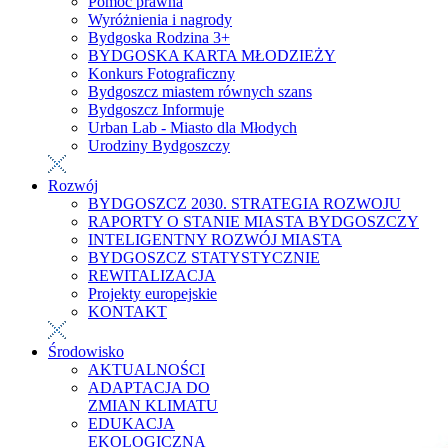
Pomoc prawna
Wyróżnienia i nagrody
Bydgoska Rodzina 3+
BYDGOSKA KARTA MŁODZIEŻY
Konkurs Fotograficzny
Bydgoszcz miastem równych szans
Bydgoszcz Informuje
Urban Lab - Miasto dla Młodych
Urodziny Bydgoszczy
Rozwój
BYDGOSZCZ 2030. STRATEGIA ROZWOJU
RAPORTY O STANIE MIASTA BYDGOSZCZY
INTELIGENTNY ROZWÓJ MIASTA
BYDGOSZCZ STATYSTYCZNIE
REWITALIZACJA
Projekty europejskie
KONTAKT
Środowisko
AKTUALNOŚCI
ADAPTACJA DO
ZMIAN KLIMATU
EDUKACJA
EKOLOGICZNA