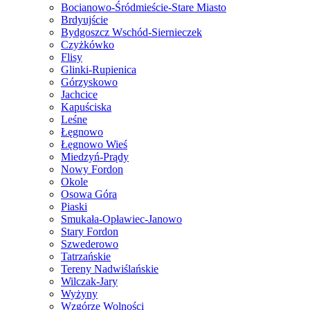
Bocianowo-Śródmieście-Stare Miasto
Brdyujście
Bydgoszcz Wschód-Siernieczek
Czyżkówko
Flisy
Glinki-Rupienica
Górzyskowo
Jachcice
Kapuściska
Leśne
Łęgnowo
Łęgnowo Wieś
Miedzyń-Prądy
Nowy Fordon
Okole
Osowa Góra
Piaski
Smukała-Opławiec-Janowo
Stary Fordon
Szwederowo
Tatrzańskie
Tereny Nadwiślańskie
Wilczak-Jary
Wyżyny
Wzgórze Wolności