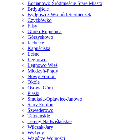
Bocianowo-Śródmieście-Stare Miasto
Brdyujście
Bydgoszcz Wschód-Siernieczek
Czyżkówko
Flisy
Glinki-Rupienica
Górzyskowo
Jachcice
Kapuściska
Leśne
Łęgnowo
Łęgnowo Wieś
Miedzyń-Prądy
Nowy Fordon
Okole
Osowa Góra
Piaski
Smukała-Opławiec-Janowo
Stary Fordon
Szwederowo
Tatrzańskie
Tereny Nadwiślańskie
Wilczak-Jary
Wyżyny
Wzgórze Wolności