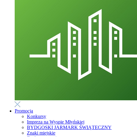
Promocja
Konkursy
Impreza na Wyspie Młyńskiej
BYDGOSKI JARMARK ŚWIĄTECZNY
Znaki miejskie