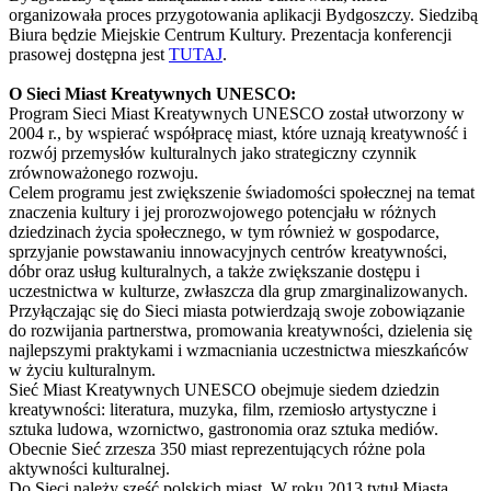
organizowała proces przygotowania aplikacji Bydgoszczy. Siedzibą
Biura będzie Miejskie Centrum Kultury. Prezentacja konferencji
prasowej dostępna jest
TUTAJ
.
O Sieci Miast Kreatywnych UNESCO:
Program Sieci Miast Kreatywnych UNESCO został utworzony w
2004 r., by wspierać współpracę miast, które uznają kreatywność i
rozwój przemysłów kulturalnych jako strategiczny czynnik
zrównoważonego rozwoju.
Celem programu jest zwiększenie świadomości społecznej na temat
znaczenia kultury i jej prorozwojowego potencjału w różnych
dziedzinach życia społecznego, w tym również w gospodarce,
sprzyjanie powstawaniu innowacyjnych centrów kreatywności,
dóbr oraz usług kulturalnych, a także zwiększanie dostępu i
uczestnictwa w kulturze, zwłaszcza dla grup zmarginalizowanych.
Przyłączając się do Sieci miasta potwierdzają swoje zobowiązanie
do rozwijania partnerstwa, promowania kreatywności, dzielenia się
najlepszymi praktykami i wzmacniania uczestnictwa mieszkańców
w życiu kulturalnym.
Sieć Miast Kreatywnych UNESCO obejmuje siedem dziedzin
kreatywności: literatura, muzyka, film, rzemiosło artystyczne i
sztuka ludowa, wzornictwo, gastronomia oraz sztuka mediów.
Obecnie Sieć zrzesza 350 miast reprezentujących różne pola
aktywności kulturalnej.
Do Sieci należy sześć polskich miast. W roku 2013 tytuł Miasta