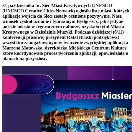
31 października br. Sieć Miast Kreatywnych UNESCO
(UNESCO Creative Cities Network) ogłosiła listę miast, których
aplikacje wejścia do Sieci zostały ocenione pozytywnie. Nasz
wniosek zyskał uznanie i tym samym Bydgoszcz, jako jedyne
polskie miasto w tegorocznym naborze, uzyskało tytuł Miasta
Kreatywnego w Dziedzinie Muzyki. Podczas dzisiejszej (6/11)
konferencji prasowej prezydent Rafał Bruski podziękował
wszystkim zaangażowanym w tworzenie zwycięskiej aplikacji a
Marzena Matowska, dyrektorka Miejskiego Centrum Kultury,
które koordynowało proces tworzenia aplikacji, opowiedziała o
planach na przyszłość.