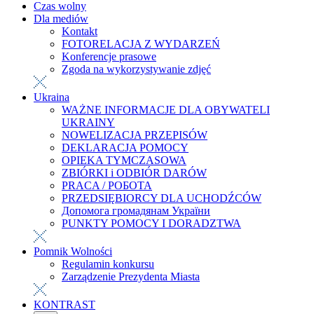
Czas wolny
Dla mediów
Kontakt
FOTORELACJA Z WYDARZEŃ
Konferencje prasowe
Zgoda na wykorzystywanie zdjęć
Ukraina
WAŻNE INFORMACJE DLA OBYWATELI
UKRAINY
NOWELIZACJA PRZEPISÓW
DEKLARACJA POMOCY
OPIEKA TYMCZASOWA
ZBIÓRKI i ODBIÓR DARÓW
PRACA / РОБОТА
PRZEDSIĘBIORCY DLA UCHODŹCÓW
Допомога громадянам України
PUNKTY POMOCY I DORADZTWA
Pomnik Wolności
Regulamin konkursu
Zarządzenie Prezydenta Miasta
KONTRAST