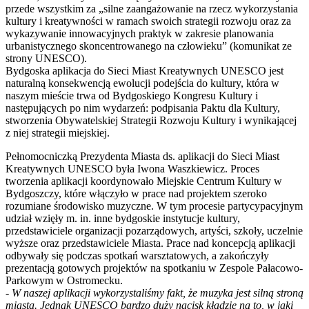
przede wszystkim za „silne zaangażowanie na rzecz wykorzystania
kultury i kreatywności w ramach swoich strategii rozwoju oraz za
wykazywanie innowacyjnych praktyk w zakresie planowania
urbanistycznego skoncentrowanego na człowieku” (komunikat ze
strony UNESCO).
Bydgoska aplikacja do Sieci Miast Kreatywnych UNESCO jest
naturalną konsekwencją ewolucji podejścia do kultury, która w
naszym mieście trwa od Bydgoskiego Kongresu Kultury i
następujących po nim wydarzeń: podpisania Paktu dla Kultury,
stworzenia Obywatelskiej Strategii Rozwoju Kultury i wynikającej
z niej strategii miejskiej.
Pełnomocniczką Prezydenta Miasta ds. aplikacji do Sieci Miast
Kreatywnych UNESCO była Iwona Waszkiewicz. Proces
tworzenia aplikacji koordynowało Miejskie Centrum Kultury w
Bydgoszczy, które włączyło w prace nad projektem szeroko
rozumiane środowisko muzyczne. W tym procesie partycypacyjnym
udział wzięły m. in. inne bydgoskie instytucje kultury,
przedstawiciele organizacji pozarządowych, artyści, szkoły, uczelnie
wyższe oraz przedstawiciele Miasta. Prace nad koncepcją aplikacji
odbywały się podczas spotkań warsztatowych, a zakończyły
prezentacją gotowych projektów na spotkaniu w Zespole Pałacowo-
Parkowym w Ostromecku.
-
W naszej aplikacji wykorzystaliśmy fakt, że muzyka jest silną stroną
miasta. Jednak UNESCO bardzo duży nacisk kładzie na to, w jaki