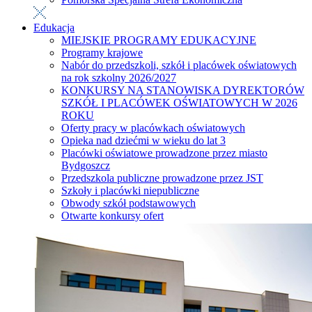
Edukacja
MIEJSKIE PROGRAMY EDUKACYJNE
Programy krajowe
Nabór do przedszkoli, szkół i placówek oświatowych
na rok szkolny 2026/2027
KONKURSY NA STANOWISKA DYREKTORÓW
SZKÓŁ I PLACÓWEK OŚWIATOWYCH W 2026
ROKU
Oferty pracy w placówkach oświatowych
Opieka nad dziećmi w wieku do lat 3
Placówki oświatowe prowadzone przez miasto
Bydgoszcz
Przedszkola publiczne prowadzone przez JST
Szkoły i placówki niepubliczne
Obwody szkół podstawowych
Otwarte konkursy ofert