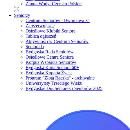
Zimne Wody–Czersko Polskie
Seniorzy
Centrum Seniorów "Dworcowa 3"
Zarezerwuj salę
Osiedlowe Klubiki Seniora
Tablica ogłoszeń
Aktywności w Centrum Seniorów
Seniorada
Bydgoska Rada Seniorów
Osiedlowe Centra Seniora
Korpus Wsparcia Seniorów
Bydgoska Karta Seniora 60+
Bydgoska Koperta Życia
Program "Złota Rączka" - archiwalne
Uniwersytety Trzeciego Wieku
Bydgoskie Dni Seniorek i Seniorów 2025