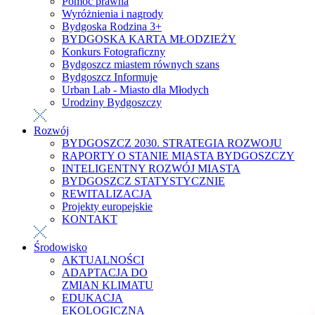
Pomoc prawna
Wyróżnienia i nagrody
Bydgoska Rodzina 3+
BYDGOSKA KARTA MŁODZIEŻY
Konkurs Fotograficzny
Bydgoszcz miastem równych szans
Bydgoszcz Informuje
Urban Lab - Miasto dla Młodych
Urodziny Bydgoszczy
Rozwój
BYDGOSZCZ 2030. STRATEGIA ROZWOJU
RAPORTY O STANIE MIASTA BYDGOSZCZY
INTELIGENTNY ROZWÓJ MIASTA
BYDGOSZCZ STATYSTYCZNIE
REWITALIZACJA
Projekty europejskie
KONTAKT
Środowisko
AKTUALNOŚCI
ADAPTACJA DO
ZMIAN KLIMATU
EDUKACJA
EKOLOGICZNA