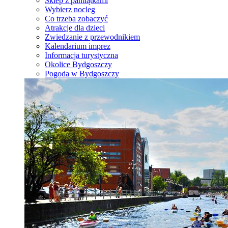
Sklep z pamiątkami
Wybierz nocleg
Co trzeba zobaczyć
Atrakcje dla dzieci
Zwiedzanie z przewodnikiem
Kalendarium imprez
Informacja turystyczna
Okolice Bydgoszczy
Pogoda w Bydgoszczy