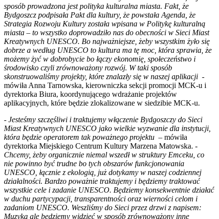
sposób prowadzona jest polityka kulturalna miasta. Fakt, że
Bydgoszcz podpisała Pakt dla kultury, że powstała Agenda, że
Strategia Rozwoju Kultury została wpisana w Politykę kulturalną
miasta – to wszystko doprowadziło nas do obecności w Sieci Miast
Kreatywnych UNESCO. Bo najważniejsze, żeby wszystkim żyło się
dobrze a według UNESCO to kultura ma tę moc, która sprawia, że
możemy żyć w dobrobycie bo łączy ekonomię, społeczeństwo i
środowisko czyli zrównoważony rozwój. W taki sposób
skonstruowaliśmy projekty, które znalazły się w naszej aplikacji
-
mówiła Anna Tarnowska, kierowniczka sekcji promocji MCK-u i
dyrektorka Biura, koordynującego wdrażanie projektów
aplikacyjnych, które będzie zlokalizowane w siedzibie MCK-u.
-
Jesteśmy szczęśliwi i traktujemy włączenie Bydgoszczy do Sieci
Miast Kreatywnych UNESCO jako wielkie wyzwanie dla instytucji,
która będzie operatorem tak poważnego projektu
– mówiła
dyrektorka Miejskiego Centrum Kultury Marzena Matowska. -
Chcemy, żeby organicznie niemal wszedł w struktury Emceku, co
nie powinno być trudne bo tych obszarów funkcjonowania
UNESCO, łącznie z ekologią, już dotykamy w naszej codziennej
działalności. Bardzo poważnie traktujemy i będziemy traktować
wszystkie cele i zadanie UNESCO. Będziemy konsekwentnie działać
w duchu partycypacji, transparentności oraz wierności celom i
zadaniom UNESCO. Weszliśmy do Sieci przez drzwi z napisem:
Muzyka ale będziemy widzieć w sposób zrównoważony inne