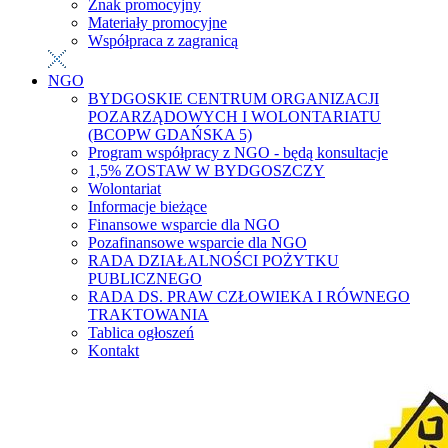
Znak promocyjny
Materiały promocyjne
Współpraca z zagranicą
NGO
BYDGOSKIE CENTRUM ORGANIZACJI
POZARZĄDOWYCH I WOLONTARIATU
(BCOPW GDAŃSKA 5)
Program współpracy z NGO - będą konsultacje
1,5% ZOSTAW W BYDGOSZCZY
Wolontariat
Informacje bieżące
Finansowe wsparcie dla NGO
Pozafinansowe wsparcie dla NGO
RADA DZIAŁALNOŚCI POŻYTKU
PUBLICZNEGO
RADA DS. PRAW CZŁOWIEKA I RÓWNEGO
TRAKTOWANIA
Tablica ogłoszeń
Kontakt