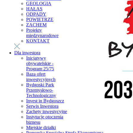
GEOLOGIA
HAŁAS
ODPADY
POWIETRZE
ZACHEM
Projekty
międzynarodowe
KONTAKT
Dla inwestora
Inicjatywy
obywatelskie -
Program 25/75
Baza ofert
inwestycyjnych
Bydgoski Park
Przemysłowo-
Technologiczny
Invest in Bydgoszcz
Serwis Inwestora
Zachęty inwestycyjne
Instytucje otoczenia
biznesu
Miejskie działki
Pomorska Specjalna Strefa Ekonomiczna