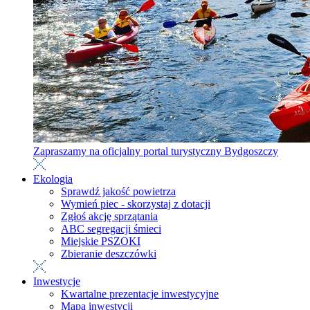
Zapraszamy na oficjalny portal turystyczny Bydgoszczy
Ekologia
Sprawdź jakość powietrza
Wymień piec - skorzystaj z dotacji
Zgłoś akcję sprzątania
ABC segregacji śmieci
Miejskie PSZOKI
Zbieranie deszczówki
Inwestycje
Kwartalne prezentacje inwestycyjne
Mapa inwestycji