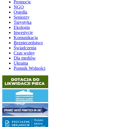
Promocja
NGO
Osiedla
Seniorzy
Turystyka
Ekologia
Inwestycje
Komunikacja
Bezpieczeństwo
Świadczenia
Czas wolny
Dla mediów
Ukraina
Pomnik Wolności