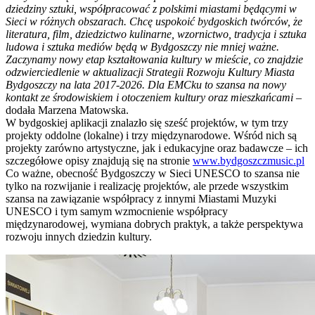
dziedziny sztuki, współpracować z polskimi miastami będącymi w
Sieci w różnych obszarach. Chcę uspokoić bydgoskich twórców, że
literatura, film, dziedzictwo kulinarne, wzornictwo, tradycja i sztuka
ludowa i sztuka mediów będą w Bydgoszczy nie mniej ważne.
Zaczynamy nowy etap kształtowania kultury w mieście, co znajdzie
odzwierciedlenie w aktualizacji Strategii Rozwoju Kultury Miasta
Bydgoszczy na lata 2017-2026. Dla EMCku to szansa na nowy
kontakt ze środowiskiem i otoczeniem kultury oraz mieszkańcami
–
dodała Marzena Matowska.
W bydgoskiej aplikacji znalazło się sześć projektów, w tym trzy
projekty oddolne (lokalne) i trzy międzynarodowe. Wśród nich są
projekty zarówno artystyczne, jak i edukacyjne oraz badawcze – ich
szczegółowe opisy znajdują się na stronie
www.bydgoszczmusic.pl
Co ważne, obecność Bydgoszczy w Sieci UNESCO to szansa nie
tylko na rozwijanie i realizację projektów, ale przede wszystkim
szansa na zawiązanie współpracy z innymi Miastami Muzyki
UNESCO i tym samym wzmocnienie współpracy
międzynarodowej, wymiana dobrych praktyk, a także perspektywa
rozwoju innych dziedzin kultury.