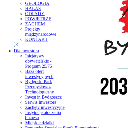
GEOLOGIA
HAŁAS
ODPADY
POWIETRZE
ZACHEM
Projekty
międzynarodowe
KONTAKT
Dla inwestora
Inicjatywy
obywatelskie -
Program 25/75
Baza ofert
inwestycyjnych
Bydgoski Park
Przemysłowo-
Technologiczny
Invest in Bydgoszcz
Serwis Inwestora
Zachęty inwestycyjne
Instytucje otoczenia
biznesu
Miejskie działki
Pomorska Specjalna Strefa Ekonomiczna