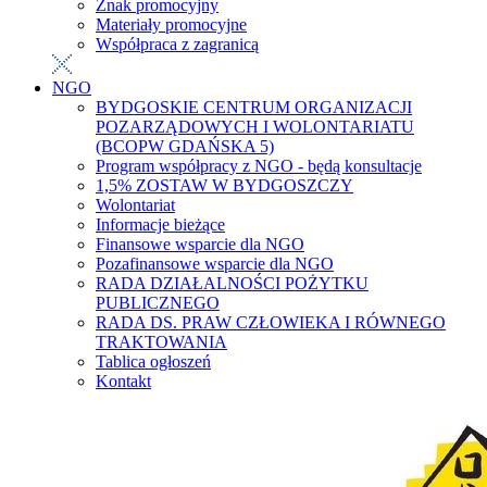
Znak promocyjny
Materiały promocyjne
Współpraca z zagranicą
NGO
BYDGOSKIE CENTRUM ORGANIZACJI
POZARZĄDOWYCH I WOLONTARIATU
(BCOPW GDAŃSKA 5)
Program współpracy z NGO - będą konsultacje
1,5% ZOSTAW W BYDGOSZCZY
Wolontariat
Informacje bieżące
Finansowe wsparcie dla NGO
Pozafinansowe wsparcie dla NGO
RADA DZIAŁALNOŚCI POŻYTKU
PUBLICZNEGO
RADA DS. PRAW CZŁOWIEKA I RÓWNEGO
TRAKTOWANIA
Tablica ogłoszeń
Kontakt