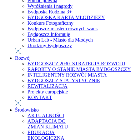
Pomoc prawna
Wyróżnienia i nagrody
Bydgoska Rodzina 3+
BYDGOSKA KARTA MŁODZIEŻY
Konkurs Fotograficzny
Bydgoszcz miastem równych szans
Bydgoszcz Informuje
Urban Lab - Miasto dla Młodych
Urodziny Bydgoszczy
Rozwój
BYDGOSZCZ 2030. STRATEGIA ROZWOJU
RAPORTY O STANIE MIASTA BYDGOSZCZY
INTELIGENTNY ROZWÓJ MIASTA
BYDGOSZCZ STATYSTYCZNIE
REWITALIZACJA
Projekty europejskie
KONTAKT
Środowisko
AKTUALNOŚCI
ADAPTACJA DO
ZMIAN KLIMATU
EDUKACJA
EKOLOGICZNA