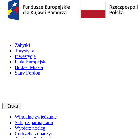
Zabytki
Turystyka
Inwestycje
Unia Europejska
Budżet Miasta
Stary Fordon
Drukuj
Wirtualne zwiedzanie
Sklep z pamiątkami
Wybierz nocleg
Co trzeba zobaczyć