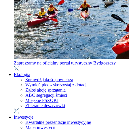
Zapraszamy na oficjalny portal turystyczny Bydgoszczy
Ekologia
Sprawdź jakość powietrza
Wymień piec - skorzystaj z dotacji
Zgłoś akcję sprzątania
ABC segregacji śmieci
Miejskie PSZOKI
Zbieranie deszczówki
Inwestycje
Kwartalne prezentacje inwestycyjne
Mapa inwestycji