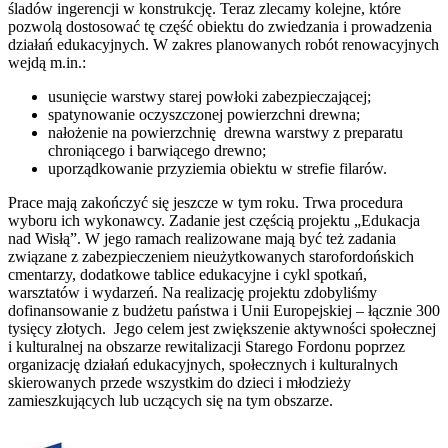
śladów ingerencji w konstrukcję. Teraz zlecamy kolejne, które
pozwolą dostosować tę część obiektu do zwiedzania i prowadzenia
działań edukacyjnych. W zakres planowanych robót renowacyjnych
wejdą m.in.:
usunięcie warstwy starej powłoki zabezpieczającej;
spatynowanie oczyszczonej powierzchni drewna;
nałożenie na powierzchnię drewna warstwy z preparatu
chroniącego i barwiącego drewno;
uporządkowanie przyziemia obiektu w strefie filarów.
Prace mają zakończyć się jeszcze w tym roku. Trwa procedura
wyboru ich wykonawcy. Zadanie jest częścią projektu „Edukacja
nad Wisłą”. W jego ramach realizowane mają być też zadania
związane z zabezpieczeniem nieużytkowanych starofordońskich
cmentarzy, dodatkowe tablice edukacyjne i cykl spotkań,
warsztatów i wydarzeń. Na realizację projektu zdobyliśmy
dofinansowanie z budżetu państwa i Unii Europejskiej – łącznie 300
tysięcy złotych. Jego celem jest zwiększenie aktywności społecznej
i kulturalnej na obszarze rewitalizacji Starego Fordonu poprzez
organizację działań edukacyjnych, społecznych i kulturalnych
skierowanych przede wszystkim do dzieci i młodzieży
zamieszkujących lub uczących się na tym obszarze.