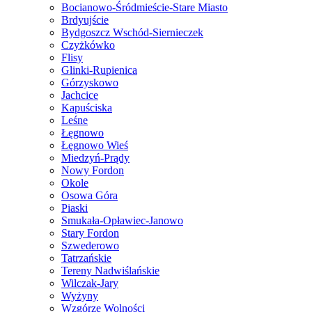
Bocianowo-Śródmieście-Stare Miasto
Brdyujście
Bydgoszcz Wschód-Siernieczek
Czyżkówko
Flisy
Glinki-Rupienica
Górzyskowo
Jachcice
Kapuściska
Leśne
Łęgnowo
Łęgnowo Wieś
Miedzyń-Prądy
Nowy Fordon
Okole
Osowa Góra
Piaski
Smukała-Opławiec-Janowo
Stary Fordon
Szwederowo
Tatrzańskie
Tereny Nadwiślańskie
Wilczak-Jary
Wyżyny
Wzgórze Wolności