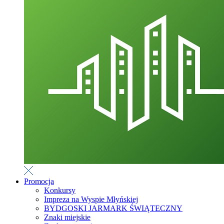
Promocja
Konkursy
Impreza na Wyspie Młyńskiej
BYDGOSKI JARMARK ŚWIĄTECZNY
Znaki miejskie