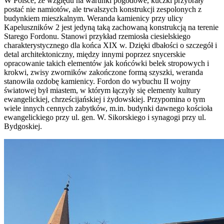
W Polsce, ze względu na warunki pogodowe, kuczki przybrały
postać nie namiotów, ale trwalszych konstrukcji zespolonych z
budynkiem mieszkalnym. Weranda kamienicy przy ulicy
Kapeluszników 2 jest jedyną taką zachowaną konstrukcją na terenie
Starego Fordonu. Stanowi przykład rzemiosła ciesielskiego
charakterystycznego dla końca XIX w. Dzięki dbałości o szczegół i
detal architektoniczny, między innymi poprzez snycerskie
opracowanie takich elementów jak końcówki belek stropowych i
krokwi, zwisy zworników zakończone formą szyszki, weranda
stanowiła ozdobę kamienicy. Fordon do wybuchu II wojny
światowej był miastem, w którym łączyły się elementy kultury
ewangelickiej, chrześcijańskiej i żydowskiej. Przypomina o tym
wiele innych cennych zabytków, m.in. budynki dawnego kościoła
ewangelickiego przy ul. gen. W. Sikorskiego i synagogi przy ul.
Bydgoskiej.