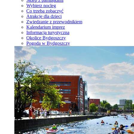
Sklep z pamiątkami
Wybierz nocleg
Co trzeba zobaczyć
Atrakcje dla dzieci
Zwiedzanie z przewodnikiem
Kalendarium imprez
Informacja turystyczna
Okolice Bydgoszczy
Pogoda w Bydgoszczy