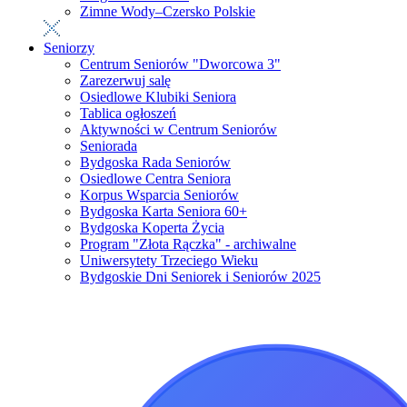
Zimne Wody–Czersko Polskie
Seniorzy
Centrum Seniorów "Dworcowa 3"
Zarezerwuj salę
Osiedlowe Klubiki Seniora
Tablica ogłoszeń
Aktywności w Centrum Seniorów
Seniorada
Bydgoska Rada Seniorów
Osiedlowe Centra Seniora
Korpus Wsparcia Seniorów
Bydgoska Karta Seniora 60+
Bydgoska Koperta Życia
Program "Złota Rączka" - archiwalne
Uniwersytety Trzeciego Wieku
Bydgoskie Dni Seniorek i Seniorów 2025