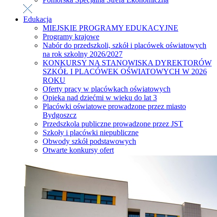
Edukacja
MIEJSKIE PROGRAMY EDUKACYJNE
Programy krajowe
Nabór do przedszkoli, szkół i placówek oświatowych
na rok szkolny 2026/2027
KONKURSY NA STANOWISKA DYREKTORÓW
SZKÓŁ I PLACÓWEK OŚWIATOWYCH W 2026
ROKU
Oferty pracy w placówkach oświatowych
Opieka nad dziećmi w wieku do lat 3
Placówki oświatowe prowadzone przez miasto
Bydgoszcz
Przedszkola publiczne prowadzone przez JST
Szkoły i placówki niepubliczne
Obwody szkół podstawowych
Otwarte konkursy ofert