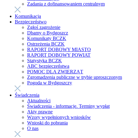
Zadania z dofinansowaniem centralnym
Komunikacja
Bezpieczeństwo
Zgłoś zagrożenie
Dbamy o Bydgoszcz
Komunikaty BCZK
Ostrzeżenia BCZK
RAPORT DOBOWY MIASTO
RAPORT DOBOWY POWIAT
Statystyka BCZK
ABC bezpieczeństwa
POMOC DLA ZWIERZĄT
Zgromadzenia publiczne w trybie uproszczonym
Pogoda w Bydgoszczy
Świadczenia
Aktualności
Świadczenia - informacje. Terminy wypłat
Akty prawne
Wzory wypełnionych wniosków
Wnioski do pobrania
O nas