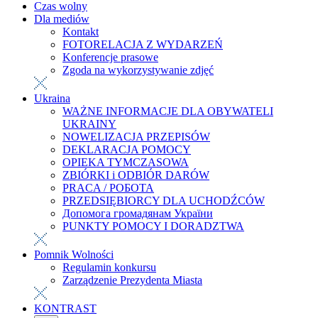
Czas wolny
Dla mediów
Kontakt
FOTORELACJA Z WYDARZEŃ
Konferencje prasowe
Zgoda na wykorzystywanie zdjęć
Ukraina
WAŻNE INFORMACJE DLA OBYWATELI
UKRAINY
NOWELIZACJA PRZEPISÓW
DEKLARACJA POMOCY
OPIEKA TYMCZASOWA
ZBIÓRKI i ODBIÓR DARÓW
PRACA / РОБОТА
PRZEDSIĘBIORCY DLA UCHODŹCÓW
Допомога громадянам України
PUNKTY POMOCY I DORADZTWA
Pomnik Wolności
Regulamin konkursu
Zarządzenie Prezydenta Miasta
KONTRAST